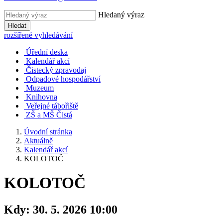
Hledaný výraz
Hledat
rozšířené vyhledávání
Úřední deska
Kalendář akcí
Čistecký zpravodaj
Odpadové hospodářství
Muzeum
Knihovna
Veřejné tábořiště
ZŠ a MŠ Čistá
Úvodní stránka
Aktuálně
Kalendář akcí
KOLOTOČ
KOLOTOČ
Kdy:
30. 5. 2026 10:00