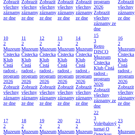
Zobrazit
Zobrazit
Zobrazit
Zobrazit
Zobrazit
program
Zobrazit
všechny
všechny
všechny
všechny
všechny
2026
všechny
záznamy
záznamy
záznamy
záznamy
záznamy
Zobrazit
záznamy
ze dne
ze dne
ze dne
ze dne
ze dne
všechny
ze dne
záznamy ze
dne
15
10
11
12
13
14
16
3
2
2
2
2
2
2
Retro
Muzeum
Muzeum
Muzeum
Muzeum
Muzeum
Muzeum
DISCO
Čistecka
Čistecka
Čistecka
Čistecka
Čistecka
Čistecka
Muzeum
Klub
Klub
Klub
Klub
Klub
Klub
Čistecka
Čistá
Čistá
Čistá
Čistá
Čistá
Čistá
Klub Čistá
radost -
radost -
radost -
radost -
radost -
radost -
radost -
program
program
program
program
program
program
program
2026
2026
2026
2026
2026
2026
2026
Zobrazit
Zobrazit
Zobrazit
Zobrazit
Zobrazit
Zobrazit
Zobrazit
všechny
všechny
všechny
všechny
všechny
všechny
všechny
záznamy
záznamy
záznamy
záznamy
záznamy
záznamy
záznamy ze
ze dne
ze dne
ze dne
ze dne
ze dne
ze dne
dne
22
3
17
18
19
20
21
23
Volejbalový
2
2
2
2
2
2
turnaj O
Muzeum
Muzeum
Muzeum
Muzeum
Muzeum
Muzeum
čisteckou