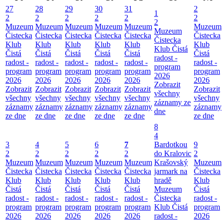
27
28
29
30
31
2
1
2
2
2
2
2
2
2
Muzeum
Muzeum
Muzeum
Muzeum
Muzeum
Muzeum
Muzeum
Čistecka
Čistecka
Čistecka
Čistecka
Čistecka
Čistecka
Čistecka
Klub
Klub
Klub
Klub
Klub
Klub
Klub Čistá
Čistá
Čistá
Čistá
Čistá
Čistá
Čistá
radost -
radost -
radost -
radost -
radost -
radost -
radost -
program
program
program
program
program
program
program
2026
2026
2026
2026
2026
2026
2026
Zobrazit
Zobrazit
Zobrazit
Zobrazit
Zobrazit
Zobrazit
Zobrazit
všechny
všechny
všechny
všechny
všechny
všechny
všechny
záznamy ze
záznamy
záznamy
záznamy
záznamy
záznamy
záznamy
dne
ze dne
ze dne
ze dne
ze dne
ze dne
ze dne
8
4
3
4
5
6
7
Bardotkou
9
2
2
2
2
2
do Kralovic
2
Muzeum
Muzeum
Muzeum
Muzeum
Muzeum
Krašovský
Muzeum
Čistecka
Čistecka
Čistecka
Čistecka
Čistecka
jarmark na
Čistecka
Klub
Klub
Klub
Klub
Klub
hradě
Klub
Čistá
Čistá
Čistá
Čistá
Čistá
Muzeum
Čistá
radost -
radost -
radost -
radost -
radost -
Čistecka
radost -
program
program
program
program
program
Klub Čistá
program
2026
2026
2026
2026
2026
radost -
2026