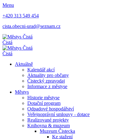
Menu
+420 313 549 454
cista.obecni-urad@seznam.cz
Čistá
Čistá
Aktuálně
Kalendář akcí
Aktuality pro občany
Čistecký zpravodaj
Informace z městyse
Městys
Historie městyse
Dotační program
Odpadové hospodářství
Veřejnoprávní smlouvy - dotace
Realizované projekty
Knihovna & muzeum
Muzeum Čistecka
Ke stažení