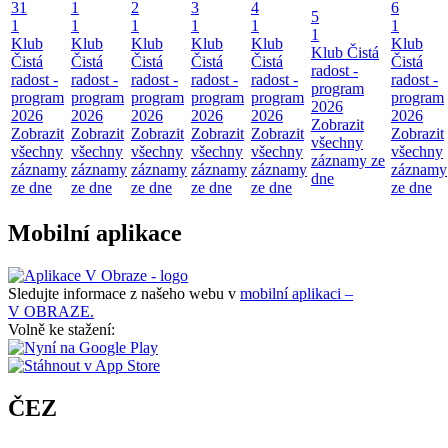
31
1
2
3
4
6
5
1
1
1
1
1
1
1
Klub
Klub
Klub
Klub
Klub
Klub
Klub Čistá
Čistá
Čistá
Čistá
Čistá
Čistá
Čistá
radost -
radost -
radost -
radost -
radost -
radost -
radost -
program
program
program
program
program
program
program
2026
2026
2026
2026
2026
2026
2026
Zobrazit
Zobrazit
Zobrazit
Zobrazit
Zobrazit
Zobrazit
Zobrazit
všechny
všechny
všechny
všechny
všechny
všechny
všechny
záznamy ze
záznamy
záznamy
záznamy
záznamy
záznamy
záznamy
dne
ze dne
ze dne
ze dne
ze dne
ze dne
ze dne
Mobilní aplikace
Sledujte informace z našeho webu v
mobilní aplikaci –
V OBRAZE.
Volně ke stažení:
ČEZ