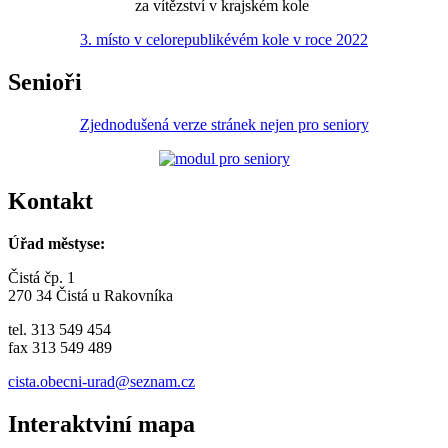
za vítězství v krajském kole
3. místo v celorepublikévém kole v roce 2022
Senioři
Zjednodušená verze stránek nejen pro seniory
Kontakt
Úřad městyse:
Čistá čp. 1
270 34 Čistá u Rakovníka
tel. 313 549 454
fax 313 549 489
cista.obecni-urad@seznam.cz
Interaktviní mapa