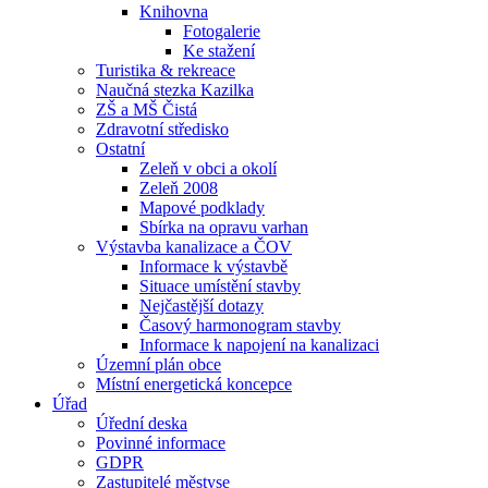
Knihovna
Fotogalerie
Ke stažení
Turistika & rekreace
Naučná stezka Kazilka
ZŠ a MŠ Čistá
Zdravotní středisko
Ostatní
Zeleň v obci a okolí
Zeleň 2008
Mapové podklady
Sbírka na opravu varhan
Výstavba kanalizace a ČOV
Informace k výstavbě
Situace umístění stavby
Nejčastější dotazy
Časový harmonogram stavby
Informace k napojení na kanalizaci
Územní plán obce
Místní energetická koncepce
Úřad
Úřední deska
Povinné informace
GDPR
Zastupitelé městyse