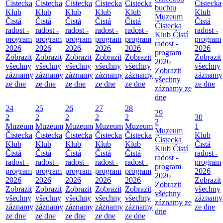
Čistecka
Čistecka
Čistecka
Čistecka
Čistecka
Čistecka
buchtu
Klub
Klub
Klub
Klub
Klub
Klub
Muzeum
Čistá
Čistá
Čistá
Čistá
Čistá
Čistá
Čistecka
radost -
radost -
radost -
radost -
radost -
radost -
Klub Čistá
program
program
program
program
program
program
radost -
2026
2026
2026
2026
2026
2026
program
Zobrazit
Zobrazit
Zobrazit
Zobrazit
Zobrazit
Zobrazit
2026
všechny
všechny
všechny
všechny
všechny
všechny
Zobrazit
záznamy
záznamy
záznamy
záznamy
záznamy
záznamy
všechny
ze dne
ze dne
ze dne
ze dne
ze dne
ze dne
záznamy ze
dne
24
25
26
27
28
29
2
2
2
2
2
30
2
Muzeum
Muzeum
Muzeum
Muzeum
Muzeum
1
Muzeum
Čistecka
Čistecka
Čistecka
Čistecka
Čistecka
Klub
Čistecka
Klub
Klub
Klub
Klub
Klub
Čistá
Klub Čistá
Čistá
Čistá
Čistá
Čistá
Čistá
radost -
radost -
radost -
radost -
radost -
radost -
radost -
program
program
program
program
program
program
program
2026
2026
2026
2026
2026
2026
2026
Zobrazit
Zobrazit
Zobrazit
Zobrazit
Zobrazit
Zobrazit
Zobrazit
všechny
všechny
všechny
všechny
všechny
všechny
všechny
záznamy
záznamy ze
záznamy
záznamy
záznamy
záznamy
záznamy
ze dne
dne
ze dne
ze dne
ze dne
ze dne
ze dne