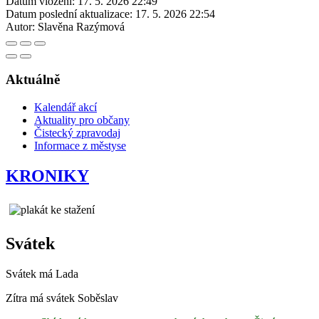
Datum vložení:
17. 5. 2026 22:49
Datum poslední aktualizace:
17. 5. 2026 22:54
Autor:
Slavěna Razýmová
Aktuálně
Kalendář akcí
Aktuality pro občany
Čistecký zpravodaj
Informace z městyse
KRONIKY
Svátek
Svátek má
Lada
Zítra má svátek
Soběslav