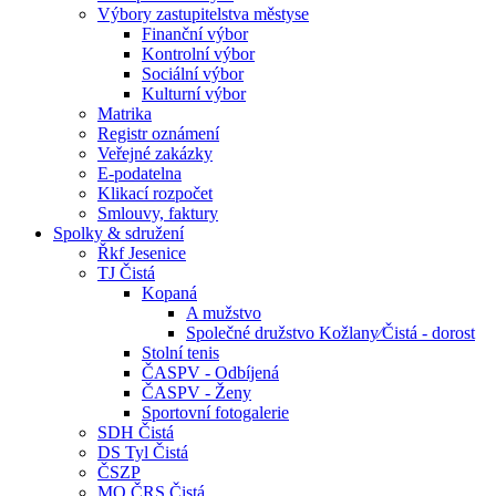
Výbory zastupitelstva městyse
Finanční výbor
Kontrolní výbor
Sociální výbor
Kulturní výbor
Matrika
Registr oznámení
Veřejné zakázky
E-podatelna
Klikací rozpočet
Smlouvy, faktury
Spolky & sdružení
Řkf Jesenice
TJ Čistá
Kopaná
A mužstvo
Společné družstvo Kožlany⁄Čistá - dorost
Stolní tenis
ČASPV - Odbíjená
ČASPV - Ženy
Sportovní fotogalerie
SDH Čistá
DS Tyl Čistá
ČSZP
MO ČRS Čistá