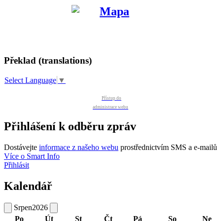
Překlad (translations)
Select Language
▼
Přístup do
administrace webu
Přihlášení k odběru zpráv
Dostávejte
informace z našeho webu
prostřednictvím SMS a e-mailů
Více o Smart Info
Přihlásit
Kalendář
Srpen
2026
Po
Út
St
Čt
Pá
So
Ne