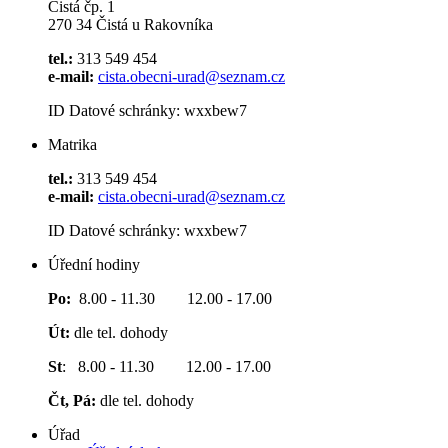
Čistá čp. 1
270 34 Čistá u Rakovníka
tel.:
313 549 454
e-mail:
cista.obecni-urad@seznam.cz
ID Datové schránky: wxxbew7
Matrika
tel.:
313 549 454
e-mail:
cista.obecni-urad@seznam.cz
ID Datové schránky: wxxbew7
Úřední hodiny
Po:
8.00 - 11.30 12.00 - 17.00
Út:
dle tel. dohody
St
: 8.00 - 11.30 12.00 - 17.00
Čt, Pá:
dle tel. dohody
Úřad