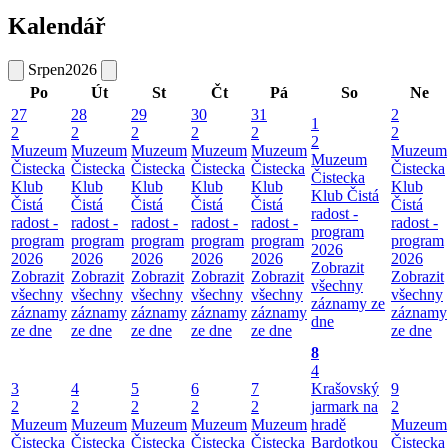
Kalendář
Srpen
2026
Po
Út
St
Čt
Pá
So
Ne
27
28
29
30
31
2
1
2
2
2
2
2
2
2
Muzeum
Muzeum
Muzeum
Muzeum
Muzeum
Muzeum
Muzeum
Čistecka
Čistecka
Čistecka
Čistecka
Čistecka
Čistecka
Čistecka
Klub
Klub
Klub
Klub
Klub
Klub
Klub Čistá
Čistá
Čistá
Čistá
Čistá
Čistá
Čistá
radost -
radost -
radost -
radost -
radost -
radost -
radost -
program
program
program
program
program
program
program
2026
2026
2026
2026
2026
2026
2026
Zobrazit
Zobrazit
Zobrazit
Zobrazit
Zobrazit
Zobrazit
Zobrazit
všechny
všechny
všechny
všechny
všechny
všechny
všechny
záznamy ze
záznamy
záznamy
záznamy
záznamy
záznamy
záznamy
dne
ze dne
ze dne
ze dne
ze dne
ze dne
ze dne
8
4
3
4
5
6
7
Krašovský
9
2
2
2
2
2
jarmark na
2
Muzeum
Muzeum
Muzeum
Muzeum
Muzeum
hradě
Muzeum
Čistecka
Čistecka
Čistecka
Čistecka
Čistecka
Bardotkou
Čistecka