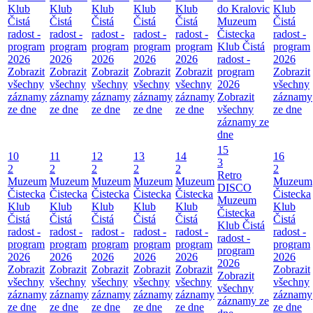
Klub
Klub
Klub
Klub
Klub
do Kralovic
Klub
Čistá
Čistá
Čistá
Čistá
Čistá
Muzeum
Čistá
radost -
radost -
radost -
radost -
radost -
Čistecka
radost -
program
program
program
program
program
Klub Čistá
program
2026
2026
2026
2026
2026
radost -
2026
Zobrazit
Zobrazit
Zobrazit
Zobrazit
Zobrazit
program
Zobrazit
všechny
všechny
všechny
všechny
všechny
2026
všechny
záznamy
záznamy
záznamy
záznamy
záznamy
Zobrazit
záznamy
ze dne
ze dne
ze dne
ze dne
ze dne
všechny
ze dne
záznamy ze
dne
15
10
11
12
13
14
16
3
2
2
2
2
2
2
Retro
Muzeum
Muzeum
Muzeum
Muzeum
Muzeum
Muzeum
DISCO
Čistecka
Čistecka
Čistecka
Čistecka
Čistecka
Čistecka
Muzeum
Klub
Klub
Klub
Klub
Klub
Klub
Čistecka
Čistá
Čistá
Čistá
Čistá
Čistá
Čistá
Klub Čistá
radost -
radost -
radost -
radost -
radost -
radost -
radost -
program
program
program
program
program
program
program
2026
2026
2026
2026
2026
2026
2026
Zobrazit
Zobrazit
Zobrazit
Zobrazit
Zobrazit
Zobrazit
Zobrazit
všechny
všechny
všechny
všechny
všechny
všechny
všechny
záznamy
záznamy
záznamy
záznamy
záznamy
záznamy
záznamy ze
ze dne
ze dne
ze dne
ze dne
ze dne
ze dne