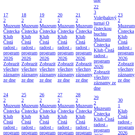
dne
22
3
17
18
19
20
21
23
Volejbalový
2
2
2
2
2
2
turnaj O
Muzeum
Muzeum
Muzeum
Muzeum
Muzeum
Muzeum
čisteckou
Čistecka
Čistecka
Čistecka
Čistecka
Čistecka
Čistecka
buchtu
Klub
Klub
Klub
Klub
Klub
Klub
Muzeum
Čistá
Čistá
Čistá
Čistá
Čistá
Čistá
Čistecka
radost -
radost -
radost -
radost -
radost -
radost -
Klub Čistá
program
program
program
program
program
program
radost -
2026
2026
2026
2026
2026
2026
program
Zobrazit
Zobrazit
Zobrazit
Zobrazit
Zobrazit
Zobrazit
2026
všechny
všechny
všechny
všechny
všechny
všechny
Zobrazit
záznamy
záznamy
záznamy
záznamy
záznamy
záznamy
všechny
ze dne
ze dne
ze dne
ze dne
ze dne
ze dne
záznamy ze
dne
24
25
26
27
28
29
2
2
2
2
2
30
2
Muzeum
Muzeum
Muzeum
Muzeum
Muzeum
1
Muzeum
Čistecka
Čistecka
Čistecka
Čistecka
Čistecka
Klub
Čistecka
Klub
Klub
Klub
Klub
Klub
Čistá
Klub Čistá
Čistá
Čistá
Čistá
Čistá
Čistá
radost -
radost -
radost -
radost -
radost -
radost -
radost -
program
program
program
program
program
program
program
2026