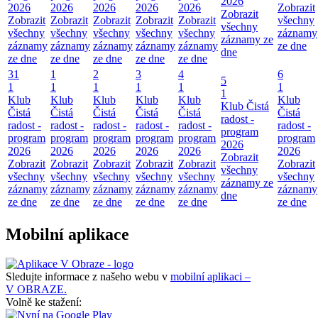
2026
2026
2026
2026
2026
2026
Zobrazit
Zobrazit
Zobrazit
Zobrazit
Zobrazit
Zobrazit
Zobrazit
všechny
všechny
všechny
všechny
všechny
všechny
všechny
záznamy
záznamy ze
záznamy
záznamy
záznamy
záznamy
záznamy
ze dne
dne
ze dne
ze dne
ze dne
ze dne
ze dne
31
1
2
3
4
6
5
1
1
1
1
1
1
1
Klub
Klub
Klub
Klub
Klub
Klub
Klub Čistá
Čistá
Čistá
Čistá
Čistá
Čistá
Čistá
radost -
radost -
radost -
radost -
radost -
radost -
radost -
program
program
program
program
program
program
program
2026
2026
2026
2026
2026
2026
2026
Zobrazit
Zobrazit
Zobrazit
Zobrazit
Zobrazit
Zobrazit
Zobrazit
všechny
všechny
všechny
všechny
všechny
všechny
všechny
záznamy ze
záznamy
záznamy
záznamy
záznamy
záznamy
záznamy
dne
ze dne
ze dne
ze dne
ze dne
ze dne
ze dne
Mobilní aplikace
Sledujte informace z našeho webu v
mobilní aplikaci –
V OBRAZE.
Volně ke stažení: