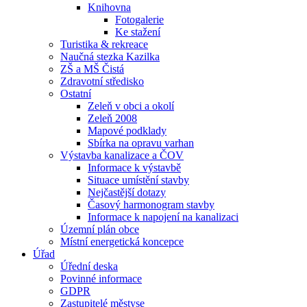
Knihovna
Fotogalerie
Ke stažení
Turistika & rekreace
Naučná stezka Kazilka
ZŠ a MŠ Čistá
Zdravotní středisko
Ostatní
Zeleň v obci a okolí
Zeleň 2008
Mapové podklady
Sbírka na opravu varhan
Výstavba kanalizace a ČOV
Informace k výstavbě
Situace umístění stavby
Nejčastější dotazy
Časový harmonogram stavby
Informace k napojení na kanalizaci
Územní plán obce
Místní energetická koncepce
Úřad
Úřední deska
Povinné informace
GDPR
Zastupitelé městyse