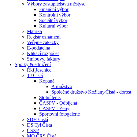
Výbory zastupitelstva městyse
Finanční výbor
Kontrolní výbor
Sociální výbor
Kulturní výbor
Matrika
Registr oznámení
Veřejné zakázky
E-podatelna
Klikací rozpočet
Smlouvy, faktury
Spolky & sdružení
Řkf Jesenice
TJ Čistá
Kopaná
A mužstvo
Společné družstvo Kožlany⁄Čistá - dorost
Stolní tenis
ČASPV - Odbíjená
ČASPV - Ženy
Sportovní fotogalerie
SDH Čistá
DS Tyl Čistá
ČSZP
MO ČRS Čistá