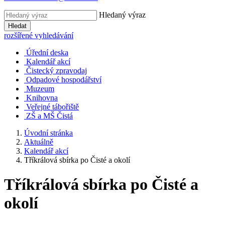
Hledaný výraz
Hledat
rozšířené vyhledávání
Úřední deska
Kalendář akcí
Čistecký zpravodaj
Odpadové hospodářství
Muzeum
Knihovna
Veřejné tábořiště
ZŠ a MŠ Čistá
Úvodní stránka
Aktuálně
Kalendář akcí
Tříkrálová sbírka po Čisté a okolí
Tříkrálová sbírka po Čisté a
okolí