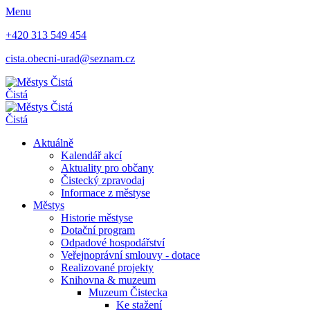
Menu
+420 313 549 454
cista.obecni-urad@seznam.cz
Čistá
Čistá
Aktuálně
Kalendář akcí
Aktuality pro občany
Čistecký zpravodaj
Informace z městyse
Městys
Historie městyse
Dotační program
Odpadové hospodářství
Veřejnoprávní smlouvy - dotace
Realizované projekty
Knihovna & muzeum
Muzeum Čistecka
Ke stažení