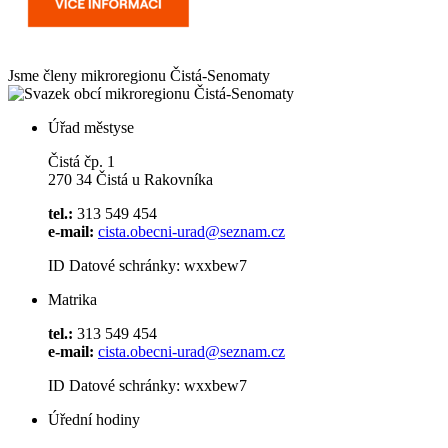
Jsme členy mikroregionu
Čistá-Senomaty
Úřad městyse
Čistá čp. 1
270 34 Čistá u Rakovníka
tel.:
313 549 454
e-mail:
cista.obecni-urad@seznam.cz
ID Datové schránky: wxxbew7
Matrika
tel.:
313 549 454
e-mail:
cista.obecni-urad@seznam.cz
ID Datové schránky: wxxbew7
Úřední hodiny