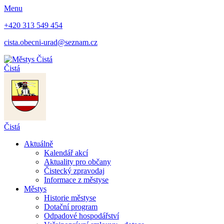
Menu
+420 313 549 454
cista.obecni-urad@seznam.cz
Čistá
Čistá
Aktuálně
Kalendář akcí
Aktuality pro občany
Čistecký zpravodaj
Informace z městyse
Městys
Historie městyse
Dotační program
Odpadové hospodářství