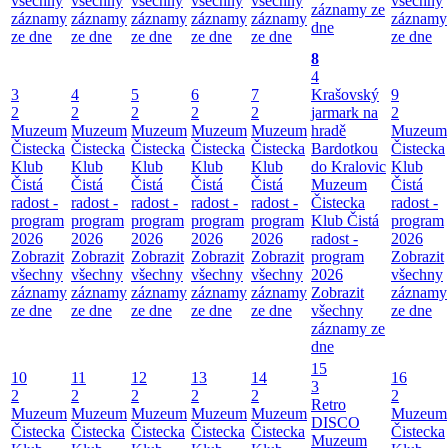
všechny
všechny
všechny
všechny
všechny
všechny
záznamy ze
záznamy
záznamy
záznamy
záznamy
záznamy
záznamy
dne
ze dne
ze dne
ze dne
ze dne
ze dne
ze dne
8
4
3
4
5
6
7
Krašovský
9
2
2
2
2
2
jarmark na
2
Muzeum
Muzeum
Muzeum
Muzeum
Muzeum
hradě
Muzeum
Čistecka
Čistecka
Čistecka
Čistecka
Čistecka
Bardotkou
Čistecka
Klub
Klub
Klub
Klub
Klub
do Kralovic
Klub
Čistá
Čistá
Čistá
Čistá
Čistá
Muzeum
Čistá
radost -
radost -
radost -
radost -
radost -
Čistecka
radost -
program
program
program
program
program
Klub Čistá
program
2026
2026
2026
2026
2026
radost -
2026
Zobrazit
Zobrazit
Zobrazit
Zobrazit
Zobrazit
program
Zobrazit
všechny
všechny
všechny
všechny
všechny
2026
všechny
záznamy
záznamy
záznamy
záznamy
záznamy
Zobrazit
záznamy
ze dne
ze dne
ze dne
ze dne
ze dne
všechny
ze dne
záznamy ze
dne
15
10
11
12
13
14
16
3
2
2
2
2
2
2
Retro
Muzeum
Muzeum
Muzeum
Muzeum
Muzeum
Muzeum
DISCO
Čistecka
Čistecka
Čistecka
Čistecka
Čistecka
Čistecka
Muzeum