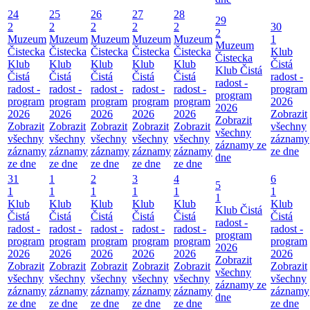
24
25
26
27
28
29
2
2
2
2
2
30
2
Muzeum
Muzeum
Muzeum
Muzeum
Muzeum
1
Muzeum
Čistecka
Čistecka
Čistecka
Čistecka
Čistecka
Klub
Čistecka
Klub
Klub
Klub
Klub
Klub
Čistá
Klub Čistá
Čistá
Čistá
Čistá
Čistá
Čistá
radost -
radost -
radost -
radost -
radost -
radost -
radost -
program
program
program
program
program
program
program
2026
2026
2026
2026
2026
2026
2026
Zobrazit
Zobrazit
Zobrazit
Zobrazit
Zobrazit
Zobrazit
Zobrazit
všechny
všechny
všechny
všechny
všechny
všechny
všechny
záznamy
záznamy ze
záznamy
záznamy
záznamy
záznamy
záznamy
ze dne
dne
ze dne
ze dne
ze dne
ze dne
ze dne
31
1
2
3
4
6
5
1
1
1
1
1
1
1
Klub
Klub
Klub
Klub
Klub
Klub
Klub Čistá
Čistá
Čistá
Čistá
Čistá
Čistá
Čistá
radost -
radost -
radost -
radost -
radost -
radost -
radost -
program
program
program
program
program
program
program
2026
2026
2026
2026
2026
2026
2026
Zobrazit
Zobrazit
Zobrazit
Zobrazit
Zobrazit
Zobrazit
Zobrazit
všechny
všechny
všechny
všechny
všechny
všechny
všechny
záznamy ze
záznamy
záznamy
záznamy
záznamy
záznamy
záznamy
dne
ze dne
ze dne
ze dne
ze dne
ze dne
ze dne