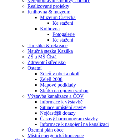
Veřejnoprávní smlouvy - dotace
Realizované projekty
Knihovna & muzeum
Muzeum Čistecka
Ke stažení
Knihovna
Fotogalerie
Ke stažení
Turistika & rekreace
Naučná stezka Kazilka
ZŠ a MŠ Čistá
Zdravotní středisko
Ostatní
Zeleň v obci a okolí
Zeleň 2008
Mapové podklady
Sbírka na opravu varhan
Výstavba kanalizace a ČOV
Informace k výstavbě
Situace umístění stavby
Nejčastější dotazy
Časový harmonogram stavby
Informace k napojení na kanalizaci
Územní plán obce
Místní energetická koncepce