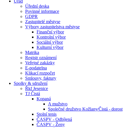
Úřad
Úřední deska
Povinné informace
GDPR
Zastupitelé městyse
Výbory zastupitelstva městyse
Finanční výbor
Kontrolní výbor
Sociální výbor
Kulturní výbor
Matrika
Registr oznámení
Veřejné zakázky
E-podatelna
Klikací rozpočet
Smlouvy, faktury
Spolky & sdružení
Řkf Jesenice
TJ Čistá
Kopaná
A mužstvo
Společné družstvo Kožlany⁄Čistá - dorost
Stolní tenis
ČASPV - Odbíjená
ČASPV - Ženy