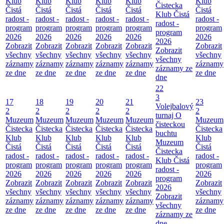
Klub
Klub
Klub
Klub
Klub
Klub
Čistecka
Čistá
Čistá
Čistá
Čistá
Čistá
Čistá
Klub Čistá
radost -
radost -
radost -
radost -
radost -
radost -
radost -
program
program
program
program
program
program
program
2026
2026
2026
2026
2026
2026
2026
Zobrazit
Zobrazit
Zobrazit
Zobrazit
Zobrazit
Zobrazit
Zobrazit
všechny
všechny
všechny
všechny
všechny
všechny
všechny
záznamy
záznamy
záznamy
záznamy
záznamy
záznamy
záznamy ze
ze dne
ze dne
ze dne
ze dne
ze dne
ze dne
dne
22
3
17
18
19
20
21
23
Volejbalový
2
2
2
2
2
2
turnaj O
Muzeum
Muzeum
Muzeum
Muzeum
Muzeum
Muzeum
čisteckou
Čistecka
Čistecka
Čistecka
Čistecka
Čistecka
Čistecka
buchtu
Klub
Klub
Klub
Klub
Klub
Klub
Muzeum
Čistá
Čistá
Čistá
Čistá
Čistá
Čistá
Čistecka
radost -
radost -
radost -
radost -
radost -
radost -
Klub Čistá
program
program
program
program
program
program
radost -
2026
2026
2026
2026
2026
2026
program
Zobrazit
Zobrazit
Zobrazit
Zobrazit
Zobrazit
Zobrazit
2026
všechny
všechny
všechny
všechny
všechny
všechny
Zobrazit
záznamy
záznamy
záznamy
záznamy
záznamy
záznamy
všechny
ze dne
ze dne
ze dne
ze dne
ze dne
ze dne
záznamy ze
dne