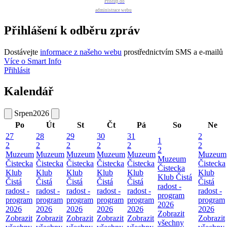
Přístup do
administrace webu
Přihlášení k odběru zpráv
Dostávejte
informace z našeho webu
prostřednictvím SMS a e-mailů
Více o Smart Info
Přihlásit
Kalendář
Srpen
2026
Po
Út
St
Čt
Pá
So
Ne
27
28
29
30
31
2
1
2
2
2
2
2
2
2
Muzeum
Muzeum
Muzeum
Muzeum
Muzeum
Muzeum
Muzeum
Čistecka
Čistecka
Čistecka
Čistecka
Čistecka
Čistecka
Čistecka
Klub
Klub
Klub
Klub
Klub
Klub
Klub Čistá
Čistá
Čistá
Čistá
Čistá
Čistá
Čistá
radost -
radost -
radost -
radost -
radost -
radost -
radost -
program
program
program
program
program
program
program
2026
2026
2026
2026
2026
2026
2026
Zobrazit
Zobrazit
Zobrazit
Zobrazit
Zobrazit
Zobrazit
Zobrazit
všechny