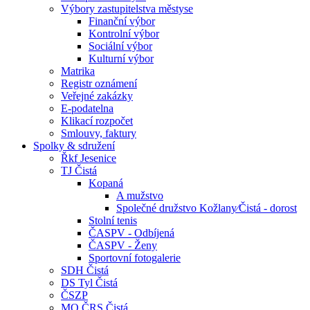
Výbory zastupitelstva městyse
Finanční výbor
Kontrolní výbor
Sociální výbor
Kulturní výbor
Matrika
Registr oznámení
Veřejné zakázky
E-podatelna
Klikací rozpočet
Smlouvy, faktury
Spolky & sdružení
Řkf Jesenice
TJ Čistá
Kopaná
A mužstvo
Společné družstvo Kožlany⁄Čistá - dorost
Stolní tenis
ČASPV - Odbíjená
ČASPV - Ženy
Sportovní fotogalerie
SDH Čistá
DS Tyl Čistá
ČSZP
MO ČRS Čistá