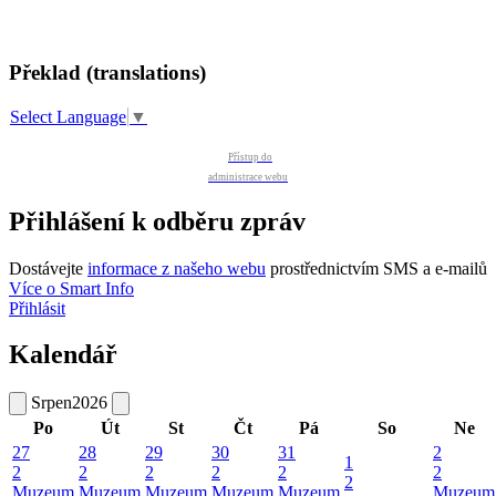
Překlad (translations)
Select Language
▼
Přístup do
administrace webu
Přihlášení k odběru zpráv
Dostávejte
informace z našeho webu
prostřednictvím SMS a e-mailů
Více o Smart Info
Přihlásit
Kalendář
Srpen
2026
Po
Út
St
Čt
Pá
So
Ne
27
28
29
30
31
2
1
2
2
2
2
2
2
2
Muzeum
Muzeum
Muzeum
Muzeum
Muzeum
Muzeum