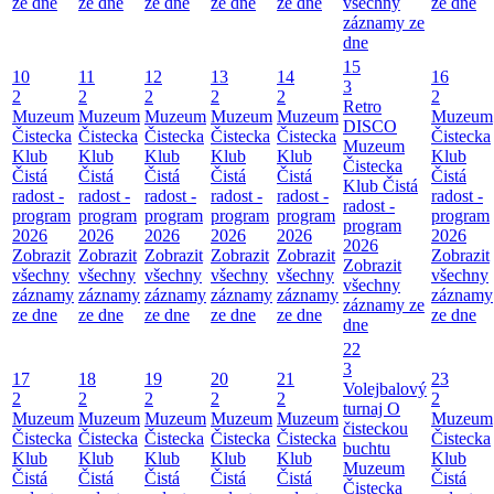
ze dne
ze dne
ze dne
ze dne
ze dne
všechny
ze dne
záznamy ze
dne
15
10
11
12
13
14
16
3
2
2
2
2
2
2
Retro
Muzeum
Muzeum
Muzeum
Muzeum
Muzeum
Muzeum
DISCO
Čistecka
Čistecka
Čistecka
Čistecka
Čistecka
Čistecka
Muzeum
Klub
Klub
Klub
Klub
Klub
Klub
Čistecka
Čistá
Čistá
Čistá
Čistá
Čistá
Čistá
Klub Čistá
radost -
radost -
radost -
radost -
radost -
radost -
radost -
program
program
program
program
program
program
program
2026
2026
2026
2026
2026
2026
2026
Zobrazit
Zobrazit
Zobrazit
Zobrazit
Zobrazit
Zobrazit
Zobrazit
všechny
všechny
všechny
všechny
všechny
všechny
všechny
záznamy
záznamy
záznamy
záznamy
záznamy
záznamy
záznamy ze
ze dne
ze dne
ze dne
ze dne
ze dne
ze dne
dne
22
3
17
18
19
20
21
23
Volejbalový
2
2
2
2
2
2
turnaj O
Muzeum
Muzeum
Muzeum
Muzeum
Muzeum
Muzeum
čisteckou
Čistecka
Čistecka
Čistecka
Čistecka
Čistecka
Čistecka
buchtu
Klub
Klub
Klub
Klub
Klub
Klub
Muzeum
Čistá
Čistá
Čistá
Čistá
Čistá
Čistá
Čistecka