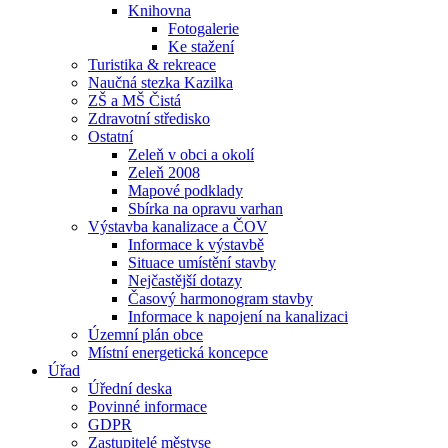
Knihovna
Fotogalerie
Ke stažení
Turistika & rekreace
Naučná stezka Kazilka
ZŠ a MŠ Čistá
Zdravotní středisko
Ostatní
Zeleň v obci a okolí
Zeleň 2008
Mapové podklady
Sbírka na opravu varhan
Výstavba kanalizace a ČOV
Informace k výstavbě
Situace umístění stavby
Nejčastější dotazy
Časový harmonogram stavby
Informace k napojení na kanalizaci
Územní plán obce
Místní energetická koncepce
Úřad
Úřední deska
Povinné informace
GDPR
Zastupitelé městyse