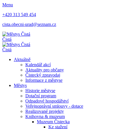
Menu
+420 313 549 454
cista.obecni-urad@seznam.cz
Čistá
Čistá
Aktuálně
Kalendář akcí
Aktuality pro občany
Čistecký zpravodaj
Informace z městyse
Městys
Historie městyse
Dotační program
Odpadové hospodářství
Veřejnoprávní smlouvy - dotace
Realizované projekty
Knihovna & muzeum
Muzeum Čistecka
Ke stažení