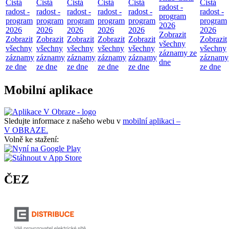
Čistá
Čistá
Čistá
Čistá
Čistá
Čistá
radost -
radost -
radost -
radost -
radost -
radost -
radost -
program
program
program
program
program
program
program
2026
2026
2026
2026
2026
2026
2026
Zobrazit
Zobrazit
Zobrazit
Zobrazit
Zobrazit
Zobrazit
Zobrazit
všechny
všechny
všechny
všechny
všechny
všechny
všechny
záznamy ze
záznamy
záznamy
záznamy
záznamy
záznamy
záznamy
dne
ze dne
ze dne
ze dne
ze dne
ze dne
ze dne
Mobilní aplikace
Sledujte informace z našeho webu v
mobilní aplikaci –
V OBRAZE.
Volně ke stažení:
ČEZ