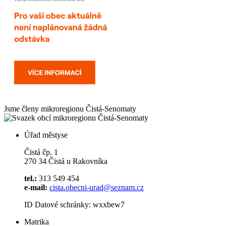
Jsme členy mikroregionu
Čistá-Senomaty
Úřad městyse
Čistá čp. 1
270 34 Čistá u Rakovníka
tel.:
313 549 454
e-mail:
cista.obecni-urad@seznam.cz
ID Datové schránky: wxxbew7
Matrika