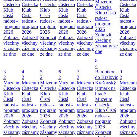
Muzeum
Čistecka
Čistecka
Čistecka
Čistecka
Čistecka
Čistecka
Čistecka
Klub
Klub
Klub
Klub
Klub
Klub
Klub Čistá
Čistá
Čistá
Čistá
Čistá
Čistá
Čistá
radost -
radost -
radost -
radost -
radost -
radost -
radost -
program
program
program
program
program
program
program
2026
2026
2026
2026
2026
2026
2026
Zobrazit
Zobrazit
Zobrazit
Zobrazit
Zobrazit
Zobrazit
Zobrazit
všechny
všechny
všechny
všechny
všechny
všechny
všechny
záznamy ze
záznamy
záznamy
záznamy
záznamy
záznamy
záznamy
dne
ze dne
ze dne
ze dne
ze dne
ze dne
ze dne
8
4
3
4
5
6
7
Bardotkou
9
2
2
2
2
2
do Kralovic
2
Muzeum
Muzeum
Muzeum
Muzeum
Muzeum
Krašovský
Muzeum
Čistecka
Čistecka
Čistecka
Čistecka
Čistecka
jarmark na
Čistecka
Klub
Klub
Klub
Klub
Klub
hradě
Klub
Čistá
Čistá
Čistá
Čistá
Čistá
Muzeum
Čistá
radost -
radost -
radost -
radost -
radost -
Čistecka
radost -
program
program
program
program
program
Klub Čistá
program
2026
2026
2026
2026
2026
radost -
2026
Zobrazit
Zobrazit
Zobrazit
Zobrazit
Zobrazit
program
Zobrazit
všechny
všechny
všechny
všechny
všechny
2026
všechny
záznamy
záznamy
záznamy
záznamy
záznamy
Zobrazit
záznamy