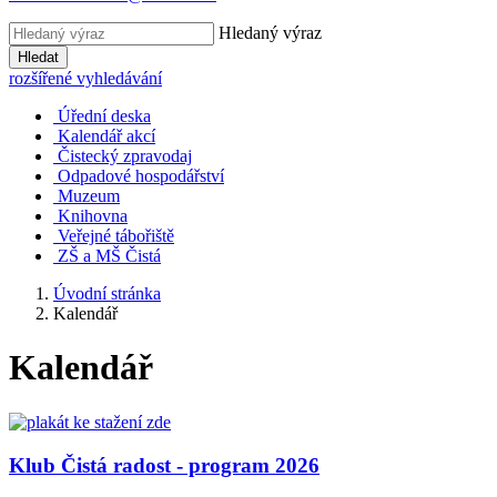
Hledaný výraz
Hledat
rozšířené vyhledávání
Úřední deska
Kalendář akcí
Čistecký zpravodaj
Odpadové hospodářství
Muzeum
Knihovna
Veřejné tábořiště
ZŠ a MŠ Čistá
Úvodní stránka
Kalendář
Kalendář
Klub Čistá radost - program 2026