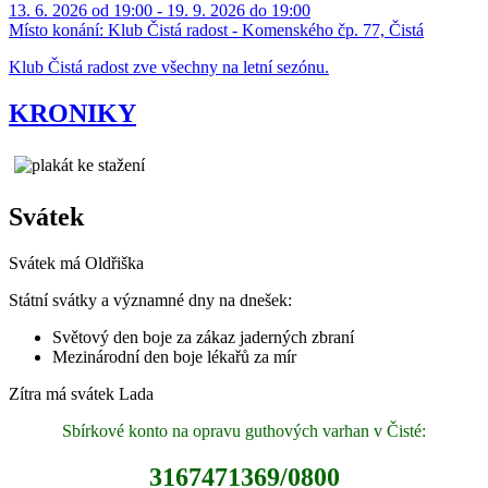
13. 6. 2026 od 19:00 - 19. 9. 2026 do 19:00
Místo konání:
Klub Čistá radost - Komenského čp. 77, Čistá
Klub Čistá radost zve všechny na letní sezónu.
KRONIKY
Svátek
Svátek má
Oldřiška
Státní svátky a významné dny na dnešek:
Světový den boje za zákaz jaderných zbraní
Mezinárodní den boje lékařů za mír
Zítra má svátek
Lada
Sbírkové konto na opravu guthových varhan v Čisté:
3167471369/0800