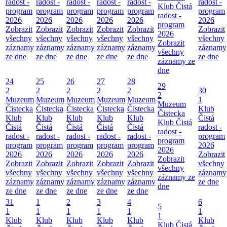
radost -
radost -
radost -
radost -
radost -
radost -
Klub Čistá
program
program
program
program
program
program
radost -
2026
2026
2026
2026
2026
2026
program
Zobrazit
Zobrazit
Zobrazit
Zobrazit
Zobrazit
Zobrazit
2026
všechny
všechny
všechny
všechny
všechny
všechny
Zobrazit
záznamy
záznamy
záznamy
záznamy
záznamy
záznamy
všechny
ze dne
ze dne
ze dne
ze dne
ze dne
ze dne
záznamy ze
dne
24
25
26
27
28
29
2
2
2
2
2
30
2
Muzeum
Muzeum
Muzeum
Muzeum
Muzeum
1
Muzeum
Čistecka
Čistecka
Čistecka
Čistecka
Čistecka
Klub
Čistecka
Klub
Klub
Klub
Klub
Klub
Čistá
Klub Čistá
Čistá
Čistá
Čistá
Čistá
Čistá
radost -
radost -
radost -
radost -
radost -
radost -
radost -
program
program
program
program
program
program
program
2026
2026
2026
2026
2026
2026
2026
Zobrazit
Zobrazit
Zobrazit
Zobrazit
Zobrazit
Zobrazit
Zobrazit
všechny
všechny
všechny
všechny
všechny
všechny
všechny
záznamy
záznamy ze
záznamy
záznamy
záznamy
záznamy
záznamy
ze dne
dne
ze dne
ze dne
ze dne
ze dne
ze dne
31
1
2
3
4
6
5
1
1
1
1
1
1
1
Klub
Klub
Klub
Klub
Klub
Klub
Klub Čistá