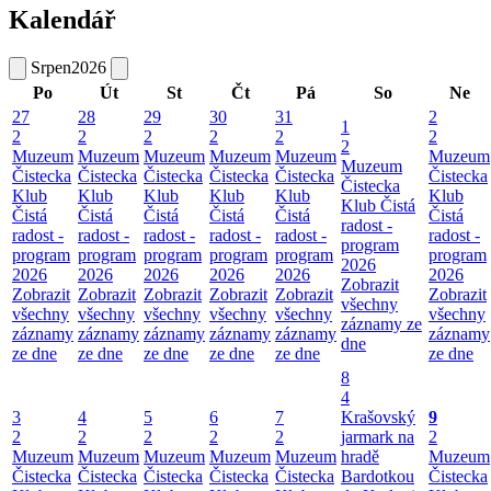
Kalendář
Srpen
2026
Po
Út
St
Čt
Pá
So
Ne
27
28
29
30
31
2
1
2
2
2
2
2
2
2
Muzeum
Muzeum
Muzeum
Muzeum
Muzeum
Muzeum
Muzeum
Čistecka
Čistecka
Čistecka
Čistecka
Čistecka
Čistecka
Čistecka
Klub
Klub
Klub
Klub
Klub
Klub
Klub Čistá
Čistá
Čistá
Čistá
Čistá
Čistá
Čistá
radost -
radost -
radost -
radost -
radost -
radost -
radost -
program
program
program
program
program
program
program
2026
2026
2026
2026
2026
2026
2026
Zobrazit
Zobrazit
Zobrazit
Zobrazit
Zobrazit
Zobrazit
Zobrazit
všechny
všechny
všechny
všechny
všechny
všechny
všechny
záznamy ze
záznamy
záznamy
záznamy
záznamy
záznamy
záznamy
dne
ze dne
ze dne
ze dne
ze dne
ze dne
ze dne
8
4
3
4
5
6
7
Krašovský
9
2
2
2
2
2
jarmark na
2
Muzeum
Muzeum
Muzeum
Muzeum
Muzeum
hradě
Muzeum
Čistecka
Čistecka
Čistecka
Čistecka
Čistecka
Bardotkou
Čistecka