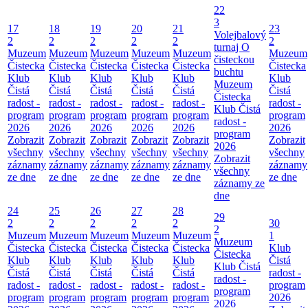
22
3
17
18
19
20
21
23
Volejbalový
2
2
2
2
2
2
turnaj O
Muzeum
Muzeum
Muzeum
Muzeum
Muzeum
Muzeum
čisteckou
Čistecka
Čistecka
Čistecka
Čistecka
Čistecka
Čistecka
buchtu
Klub
Klub
Klub
Klub
Klub
Klub
Muzeum
Čistá
Čistá
Čistá
Čistá
Čistá
Čistá
Čistecka
radost -
radost -
radost -
radost -
radost -
radost -
Klub Čistá
program
program
program
program
program
program
radost -
2026
2026
2026
2026
2026
2026
program
Zobrazit
Zobrazit
Zobrazit
Zobrazit
Zobrazit
Zobrazit
2026
všechny
všechny
všechny
všechny
všechny
všechny
Zobrazit
záznamy
záznamy
záznamy
záznamy
záznamy
záznamy
všechny
ze dne
ze dne
ze dne
ze dne
ze dne
ze dne
záznamy ze
dne
24
25
26
27
28
29
2
2
2
2
2
30
2
Muzeum
Muzeum
Muzeum
Muzeum
Muzeum
1
Muzeum
Čistecka
Čistecka
Čistecka
Čistecka
Čistecka
Klub
Čistecka
Klub
Klub
Klub
Klub
Klub
Čistá
Klub Čistá
Čistá
Čistá
Čistá
Čistá
Čistá
radost -
radost -
radost -
radost -
radost -
radost -
radost -
program
program
program
program
program
program
program
2026
2026