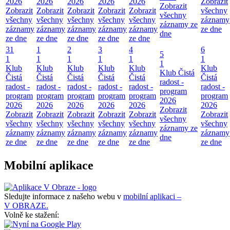
2026
2026
2026
2026
2026
Zobrazit
Zobrazit
Zobrazit
Zobrazit
Zobrazit
Zobrazit
Zobrazit
všechny
všechny
všechny
všechny
všechny
všechny
všechny
záznamy
záznamy ze
záznamy
záznamy
záznamy
záznamy
záznamy
ze dne
dne
ze dne
ze dne
ze dne
ze dne
ze dne
31
1
2
3
4
6
5
1
1
1
1
1
1
1
Klub
Klub
Klub
Klub
Klub
Klub
Klub Čistá
Čistá
Čistá
Čistá
Čistá
Čistá
Čistá
radost -
radost -
radost -
radost -
radost -
radost -
radost -
program
program
program
program
program
program
program
2026
2026
2026
2026
2026
2026
2026
Zobrazit
Zobrazit
Zobrazit
Zobrazit
Zobrazit
Zobrazit
Zobrazit
všechny
všechny
všechny
všechny
všechny
všechny
všechny
záznamy ze
záznamy
záznamy
záznamy
záznamy
záznamy
záznamy
dne
ze dne
ze dne
ze dne
ze dne
ze dne
ze dne
Mobilní aplikace
Sledujte informace z našeho webu v
mobilní aplikaci –
V OBRAZE.
Volně ke stažení: