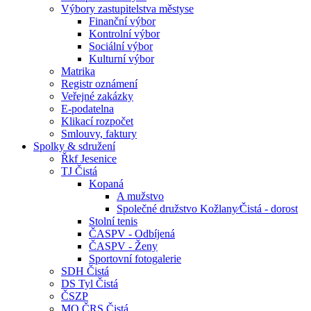
Výbory zastupitelstva městyse
Finanční výbor
Kontrolní výbor
Sociální výbor
Kulturní výbor
Matrika
Registr oznámení
Veřejné zakázky
E-podatelna
Klikací rozpočet
Smlouvy, faktury
Spolky & sdružení
Řkf Jesenice
TJ Čistá
Kopaná
A mužstvo
Společné družstvo Kožlany⁄Čistá - dorost
Stolní tenis
ČASPV - Odbíjená
ČASPV - Ženy
Sportovní fotogalerie
SDH Čistá
DS Tyl Čistá
ČSZP
MO ČRS Čistá