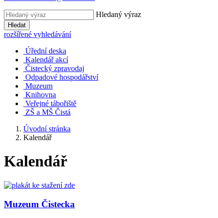
Hledaný výraz
Hledat
rozšířené vyhledávání
Úřední deska
Kalendář akcí
Čistecký zpravodaj
Odpadové hospodářství
Muzeum
Knihovna
Veřejné tábořiště
ZŠ a MŠ Čistá
Úvodní stránka
Kalendář
Kalendář
Muzeum Čistecka