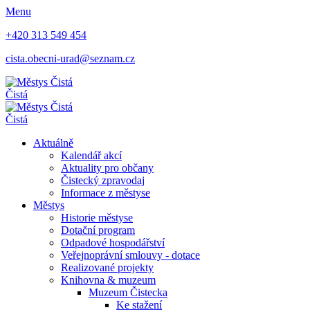
Menu
+420 313 549 454
cista.obecni-urad@seznam.cz
Čistá
Čistá
Aktuálně
Kalendář akcí
Aktuality pro občany
Čistecký zpravodaj
Informace z městyse
Městys
Historie městyse
Dotační program
Odpadové hospodářství
Veřejnoprávní smlouvy - dotace
Realizované projekty
Knihovna & muzeum
Muzeum Čistecka
Ke stažení