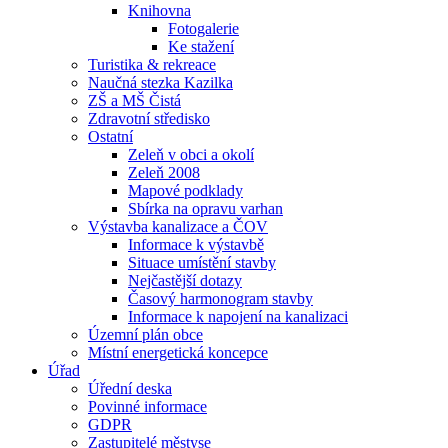
Knihovna
Fotogalerie
Ke stažení
Turistika & rekreace
Naučná stezka Kazilka
ZŠ a MŠ Čistá
Zdravotní středisko
Ostatní
Zeleň v obci a okolí
Zeleň 2008
Mapové podklady
Sbírka na opravu varhan
Výstavba kanalizace a ČOV
Informace k výstavbě
Situace umístění stavby
Nejčastější dotazy
Časový harmonogram stavby
Informace k napojení na kanalizaci
Územní plán obce
Místní energetická koncepce
Úřad
Úřední deska
Povinné informace
GDPR
Zastupitelé městyse