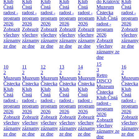
Klub
Klub
Klub
Klub
Klub
do Kralovic
Klub
Čistá
Čistá
Čistá
Čistá
Čistá
Muzeum
Čistá
radost -
radost -
radost -
radost -
radost -
Čistecka
radost -
program
program
program
program
program
Klub Čistá
program
2026
2026
2026
2026
2026
radost -
2026
Zobrazit
Zobrazit
Zobrazit
Zobrazit
Zobrazit
program
Zobrazit
všechny
všechny
všechny
všechny
všechny
2026
všechny
záznamy
záznamy
záznamy
záznamy
záznamy
Zobrazit
záznamy
ze dne
ze dne
ze dne
ze dne
ze dne
všechny
ze dne
záznamy ze
dne
15
10
11
12
13
14
16
3
2
2
2
2
2
2
Retro
Muzeum
Muzeum
Muzeum
Muzeum
Muzeum
Muzeum
DISCO
Čistecka
Čistecka
Čistecka
Čistecka
Čistecka
Čistecka
Muzeum
Klub
Klub
Klub
Klub
Klub
Klub
Čistecka
Čistá
Čistá
Čistá
Čistá
Čistá
Čistá
Klub Čistá
radost -
radost -
radost -
radost -
radost -
radost -
radost -
program
program
program
program
program
program
program
2026
2026
2026
2026
2026
2026
2026
Zobrazit
Zobrazit
Zobrazit
Zobrazit
Zobrazit
Zobrazit
Zobrazit
všechny
všechny
všechny
všechny
všechny
všechny
všechny
záznamy
záznamy
záznamy
záznamy
záznamy
záznamy
záznamy ze
ze dne
ze dne
ze dne
ze dne
ze dne
ze dne
dne