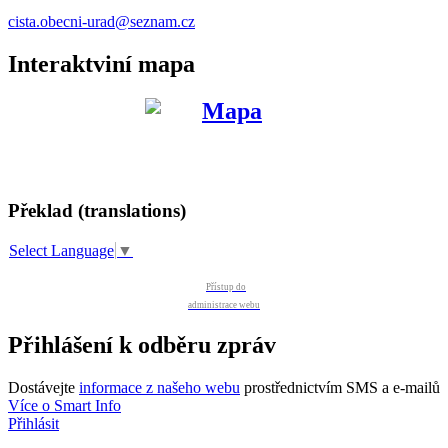
cista.obecni-urad@seznam.cz
Interaktviní mapa
Překlad (translations)
Select Language
▼
Přístup do
administrace webu
Přihlášení k odběru zpráv
Dostávejte
informace z našeho webu
prostřednictvím SMS a e-mailů
Více o Smart Info
Přihlásit