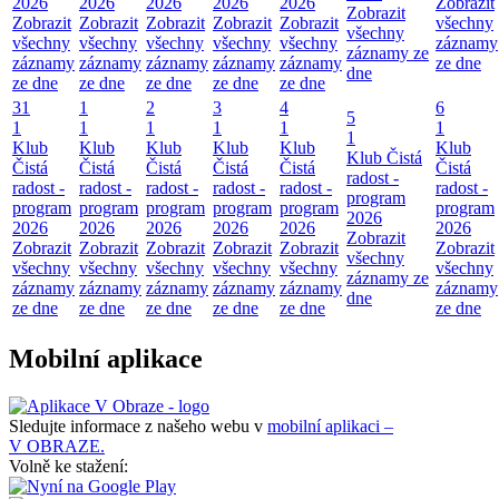
2026
2026
2026
2026
2026
Zobrazit
Zobrazit
Zobrazit
Zobrazit
Zobrazit
Zobrazit
Zobrazit
všechny
všechny
všechny
všechny
všechny
všechny
všechny
záznamy
záznamy ze
záznamy
záznamy
záznamy
záznamy
záznamy
ze dne
dne
ze dne
ze dne
ze dne
ze dne
ze dne
31
1
2
3
4
6
5
1
1
1
1
1
1
1
Klub
Klub
Klub
Klub
Klub
Klub
Klub Čistá
Čistá
Čistá
Čistá
Čistá
Čistá
Čistá
radost -
radost -
radost -
radost -
radost -
radost -
radost -
program
program
program
program
program
program
program
2026
2026
2026
2026
2026
2026
2026
Zobrazit
Zobrazit
Zobrazit
Zobrazit
Zobrazit
Zobrazit
Zobrazit
všechny
všechny
všechny
všechny
všechny
všechny
všechny
záznamy ze
záznamy
záznamy
záznamy
záznamy
záznamy
záznamy
dne
ze dne
ze dne
ze dne
ze dne
ze dne
ze dne
Mobilní aplikace
Sledujte informace z našeho webu v
mobilní aplikaci –
V OBRAZE.
Volně ke stažení: