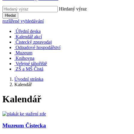
Hledaný výraz
Hledat
rozšířené vyhledávání
Úřední deska
Kalendář akcí
Čistecký zpravodaj
Odpadové hospodářství
Muzeum
Knihovna
Veřejné tábořiště
ZŠ a MŠ Čistá
Úvodní stránka
Kalendář
Kalendář
Muzeum Čistecka