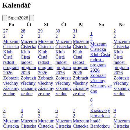
Kalendář
Srpen
2026
Po
Út
St
Čt
Pá
So
Ne
27
28
29
30
31
2
1
2
2
2
2
2
2
2
Muzeum
Muzeum
Muzeum
Muzeum
Muzeum
Muzeum
Muzeum
Čistecka
Čistecka
Čistecka
Čistecka
Čistecka
Čistecka
Čistecka
Klub
Klub
Klub
Klub
Klub
Klub
Klub Čistá
Čistá
Čistá
Čistá
Čistá
Čistá
Čistá
radost -
radost -
radost -
radost -
radost -
radost -
radost -
program
program
program
program
program
program
program
2026
2026
2026
2026
2026
2026
2026
Zobrazit
Zobrazit
Zobrazit
Zobrazit
Zobrazit
Zobrazit
Zobrazit
všechny
všechny
všechny
všechny
všechny
všechny
všechny
záznamy ze
záznamy
záznamy
záznamy
záznamy
záznamy
záznamy
dne
ze dne
ze dne
ze dne
ze dne
ze dne
ze dne
8
4
3
4
5
6
7
Krašovský
9
2
2
2
2
2
jarmark na
2
Muzeum
Muzeum
Muzeum
Muzeum
Muzeum
hradě
Muzeum
Čistecka
Čistecka
Čistecka
Čistecka
Čistecka
Bardotkou
Čistecka