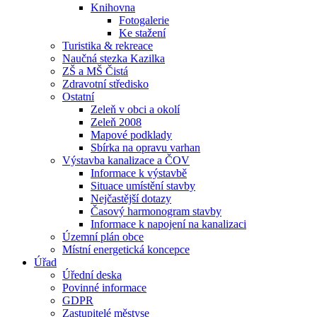
Knihovna
Fotogalerie
Ke stažení
Turistika & rekreace
Naučná stezka Kazilka
ZŠ a MŠ Čistá
Zdravotní středisko
Ostatní
Zeleň v obci a okolí
Zeleň 2008
Mapové podklady
Sbírka na opravu varhan
Výstavba kanalizace a ČOV
Informace k výstavbě
Situace umístění stavby
Nejčastější dotazy
Časový harmonogram stavby
Informace k napojení na kanalizaci
Územní plán obce
Místní energetická koncepce
Úřad
Úřední deska
Povinné informace
GDPR
Zastupitelé městyse