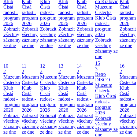
Klub
Klub
Klub
Klub
Klub
do Kralovic
Klub
Čistá
Čistá
Čistá
Čistá
Čistá
Muzeum
Čistá
radost -
radost -
radost -
radost -
radost -
Čistecka
radost -
program
program
program
program
program
Klub Čistá
program
2026
2026
2026
2026
2026
radost -
2026
Zobrazit
Zobrazit
Zobrazit
Zobrazit
Zobrazit
program
Zobrazit
všechny
všechny
všechny
všechny
všechny
2026
všechny
záznamy
záznamy
záznamy
záznamy
záznamy
Zobrazit
záznamy
ze dne
ze dne
ze dne
ze dne
ze dne
všechny
ze dne
záznamy ze
dne
15
10
11
12
13
14
16
3
2
2
2
2
2
2
Retro
Muzeum
Muzeum
Muzeum
Muzeum
Muzeum
Muzeum
DISCO
Čistecka
Čistecka
Čistecka
Čistecka
Čistecka
Čistecka
Muzeum
Klub
Klub
Klub
Klub
Klub
Klub
Čistecka
Čistá
Čistá
Čistá
Čistá
Čistá
Čistá
Klub Čistá
radost -
radost -
radost -
radost -
radost -
radost -
radost -
program
program
program
program
program
program
program
2026
2026
2026
2026
2026
2026
2026
Zobrazit
Zobrazit
Zobrazit
Zobrazit
Zobrazit
Zobrazit
Zobrazit
všechny
všechny
všechny
všechny
všechny
všechny
všechny
záznamy
záznamy
záznamy
záznamy
záznamy
záznamy
záznamy ze
ze dne
ze dne
ze dne
ze dne
ze dne
ze dne
dne