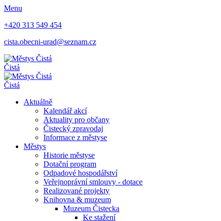
Menu
+420 313 549 454
cista.obecni-urad@seznam.cz
Čistá
Čistá
Aktuálně
Kalendář akcí
Aktuality pro občany
Čistecký zpravodaj
Informace z městyse
Městys
Historie městyse
Dotační program
Odpadové hospodářství
Veřejnoprávní smlouvy - dotace
Realizované projekty
Knihovna & muzeum
Muzeum Čistecka
Ke stažení