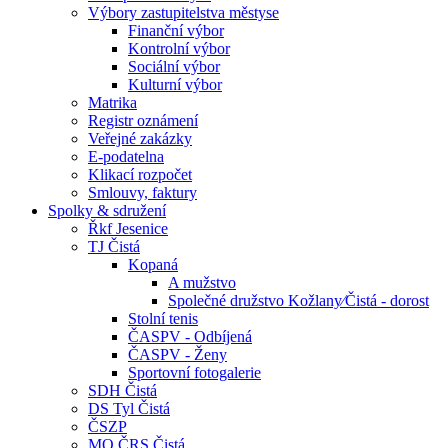
Výbory zastupitelstva městyse
Finanční výbor
Kontrolní výbor
Sociální výbor
Kulturní výbor
Matrika
Registr oznámení
Veřejné zakázky
E-podatelna
Klikací rozpočet
Smlouvy, faktury
Spolky & sdružení
Řkf Jesenice
TJ Čistá
Kopaná
A mužstvo
Společné družstvo Kožlany⁄Čistá - dorost
Stolní tenis
ČASPV - Odbíjená
ČASPV - Ženy
Sportovní fotogalerie
SDH Čistá
DS Tyl Čistá
ČSZP
MO ČRS Čistá