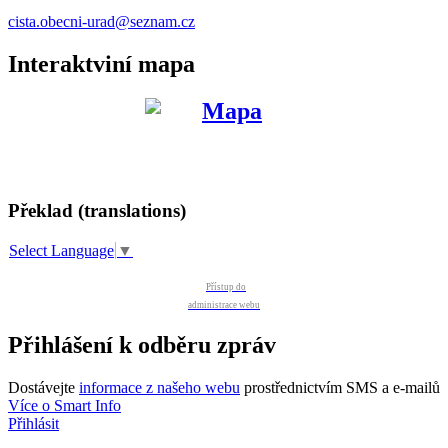
cista.obecni-urad@seznam.cz
Interaktviní mapa
Překlad (translations)
Select Language
▼
Přístup do
administrace webu
Přihlášení k odběru zpráv
Dostávejte
informace z našeho webu
prostřednictvím SMS a e-mailů
Více o Smart Info
Přihlásit