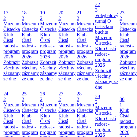
22
3
17
18
19
20
21
23
Volejbalový
2
2
2
2
2
2
turnaj O
Muzeum
Muzeum
Muzeum
Muzeum
Muzeum
Muzeum
čisteckou
Čistecka
Čistecka
Čistecka
Čistecka
Čistecka
Čistecka
buchtu
Klub
Klub
Klub
Klub
Klub
Klub
Muzeum
Čistá
Čistá
Čistá
Čistá
Čistá
Čistá
Čistecka
radost -
radost -
radost -
radost -
radost -
radost -
Klub Čistá
program
program
program
program
program
program
radost -
2026
2026
2026
2026
2026
2026
program
Zobrazit
Zobrazit
Zobrazit
Zobrazit
Zobrazit
Zobrazit
2026
všechny
všechny
všechny
všechny
všechny
všechny
Zobrazit
záznamy
záznamy
záznamy
záznamy
záznamy
záznamy
všechny
ze dne
ze dne
ze dne
ze dne
ze dne
ze dne
záznamy ze
dne
24
25
26
27
28
29
2
2
2
2
2
30
2
Muzeum
Muzeum
Muzeum
Muzeum
Muzeum
1
Muzeum
Čistecka
Čistecka
Čistecka
Čistecka
Čistecka
Klub
Čistecka
Klub
Klub
Klub
Klub
Klub
Čistá
Klub Čistá
Čistá
Čistá
Čistá
Čistá
Čistá
radost -
radost -
radost -
radost -
radost -
radost -
radost -
program
program
program
program
program
program
program
2026
2026