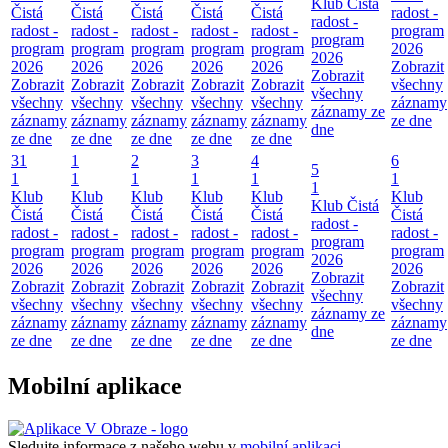
Klub Čistá
Čistá
Čistá
Čistá
Čistá
Čistá
radost -
radost -
radost -
radost -
radost -
radost -
radost -
program
program
program
program
program
program
program
2026
2026
2026
2026
2026
2026
2026
Zobrazit
Zobrazit
Zobrazit
Zobrazit
Zobrazit
Zobrazit
Zobrazit
všechny
všechny
všechny
všechny
všechny
všechny
všechny
záznamy
záznamy ze
záznamy
záznamy
záznamy
záznamy
záznamy
ze dne
dne
ze dne
ze dne
ze dne
ze dne
ze dne
31
1
2
3
4
6
5
1
1
1
1
1
1
1
Klub
Klub
Klub
Klub
Klub
Klub
Klub Čistá
Čistá
Čistá
Čistá
Čistá
Čistá
Čistá
radost -
radost -
radost -
radost -
radost -
radost -
radost -
program
program
program
program
program
program
program
2026
2026
2026
2026
2026
2026
2026
Zobrazit
Zobrazit
Zobrazit
Zobrazit
Zobrazit
Zobrazit
Zobrazit
všechny
všechny
všechny
všechny
všechny
všechny
všechny
záznamy ze
záznamy
záznamy
záznamy
záznamy
záznamy
záznamy
dne
ze dne
ze dne
ze dne
ze dne
ze dne
ze dne
Mobilní aplikace
Sledujte informace z našeho webu v
mobilní aplikaci –