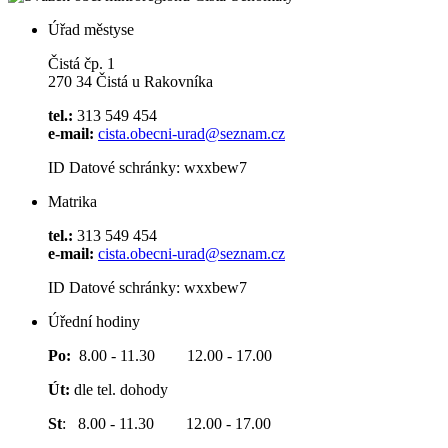
Úřad městyse
Čistá čp. 1
270 34 Čistá u Rakovníka
tel.:
313 549 454
e-mail:
cista.obecni-urad@seznam.cz
ID Datové schránky: wxxbew7
Matrika
tel.:
313 549 454
e-mail:
cista.obecni-urad@seznam.cz
ID Datové schránky: wxxbew7
Úřední hodiny
Po:
8.00 - 11.30 12.00 - 17.00
Út:
dle tel. dohody
St
: 8.00 - 11.30 12.00 - 17.00