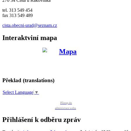
270 34 Čistá u Rakovníka
tel. 313 549 454
fax 313 549 489
cista.obecni-urad@seznam.cz
Interaktviní mapa
Překlad (translations)
Select Language
▼
Přístup do
administrace webu
Přihlášení k odběru zpráv