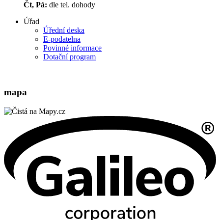
Čt, Pá:
dle tel. dohody
Úřad
Úřední deska
E-podatelna
Povinné informace
Dotační program
mapa