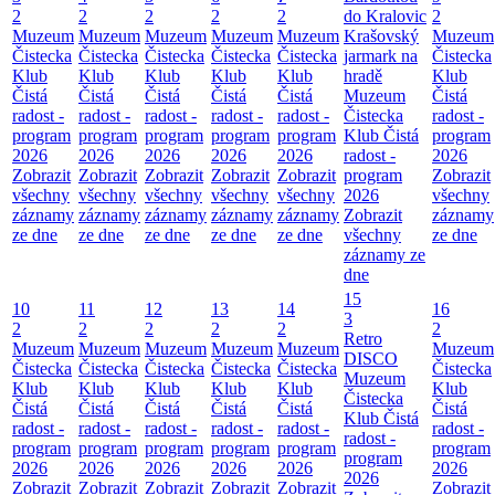
2
2
2
2
2
do Kralovic
2
Muzeum
Muzeum
Muzeum
Muzeum
Muzeum
Krašovský
Muzeum
Čistecka
Čistecka
Čistecka
Čistecka
Čistecka
jarmark na
Čistecka
Klub
Klub
Klub
Klub
Klub
hradě
Klub
Čistá
Čistá
Čistá
Čistá
Čistá
Muzeum
Čistá
radost -
radost -
radost -
radost -
radost -
Čistecka
radost -
program
program
program
program
program
Klub Čistá
program
2026
2026
2026
2026
2026
radost -
2026
Zobrazit
Zobrazit
Zobrazit
Zobrazit
Zobrazit
program
Zobrazit
všechny
všechny
všechny
všechny
všechny
2026
všechny
záznamy
záznamy
záznamy
záznamy
záznamy
Zobrazit
záznamy
ze dne
ze dne
ze dne
ze dne
ze dne
všechny
ze dne
záznamy ze
dne
15
10
11
12
13
14
16
3
2
2
2
2
2
2
Retro
Muzeum
Muzeum
Muzeum
Muzeum
Muzeum
Muzeum
DISCO
Čistecka
Čistecka
Čistecka
Čistecka
Čistecka
Čistecka
Muzeum
Klub
Klub
Klub
Klub
Klub
Klub
Čistecka
Čistá
Čistá
Čistá
Čistá
Čistá
Čistá
Klub Čistá
radost -
radost -
radost -
radost -
radost -
radost -
radost -
program
program
program
program
program
program
program
2026
2026
2026
2026
2026
2026
2026
Zobrazit
Zobrazit
Zobrazit
Zobrazit
Zobrazit
Zobrazit