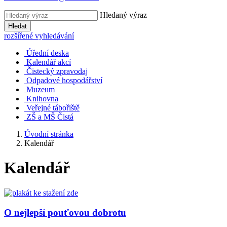
Hledaný výraz
Hledat
rozšířené vyhledávání
Úřední deska
Kalendář akcí
Čistecký zpravodaj
Odpadové hospodářství
Muzeum
Knihovna
Veřejné tábořiště
ZŠ a MŠ Čistá
Úvodní stránka
Kalendář
Kalendář
O nejlepší pouťovou dobrotu