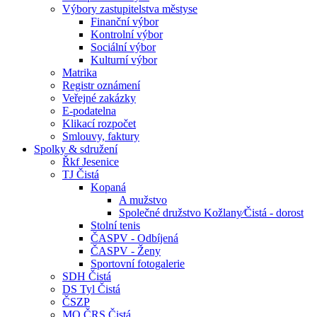
Výbory zastupitelstva městyse
Finanční výbor
Kontrolní výbor
Sociální výbor
Kulturní výbor
Matrika
Registr oznámení
Veřejné zakázky
E-podatelna
Klikací rozpočet
Smlouvy, faktury
Spolky & sdružení
Řkf Jesenice
TJ Čistá
Kopaná
A mužstvo
Společné družstvo Kožlany⁄Čistá - dorost
Stolní tenis
ČASPV - Odbíjená
ČASPV - Ženy
Sportovní fotogalerie
SDH Čistá
DS Tyl Čistá
ČSZP
MO ČRS Čistá