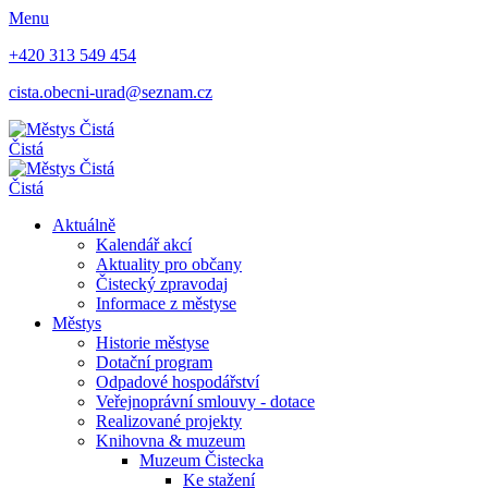
Menu
+420 313 549 454
cista.obecni-urad@seznam.cz
Čistá
Čistá
Aktuálně
Kalendář akcí
Aktuality pro občany
Čistecký zpravodaj
Informace z městyse
Městys
Historie městyse
Dotační program
Odpadové hospodářství
Veřejnoprávní smlouvy - dotace
Realizované projekty
Knihovna & muzeum
Muzeum Čistecka
Ke stažení