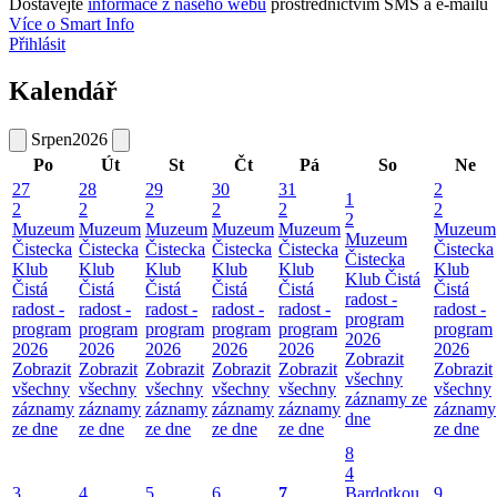
Dostávejte
informace z našeho webu
prostřednictvím SMS a e-mailů
Více o Smart Info
Přihlásit
Kalendář
Srpen
2026
Po
Út
St
Čt
Pá
So
Ne
27
28
29
30
31
2
1
2
2
2
2
2
2
2
Muzeum
Muzeum
Muzeum
Muzeum
Muzeum
Muzeum
Muzeum
Čistecka
Čistecka
Čistecka
Čistecka
Čistecka
Čistecka
Čistecka
Klub
Klub
Klub
Klub
Klub
Klub
Klub Čistá
Čistá
Čistá
Čistá
Čistá
Čistá
Čistá
radost -
radost -
radost -
radost -
radost -
radost -
radost -
program
program
program
program
program
program
program
2026
2026
2026
2026
2026
2026
2026
Zobrazit
Zobrazit
Zobrazit
Zobrazit
Zobrazit
Zobrazit
Zobrazit
všechny
všechny
všechny
všechny
všechny
všechny
všechny
záznamy ze
záznamy
záznamy
záznamy
záznamy
záznamy
záznamy
dne
ze dne
ze dne
ze dne
ze dne
ze dne
ze dne
8
4
3
4
5
6
7
Bardotkou
9