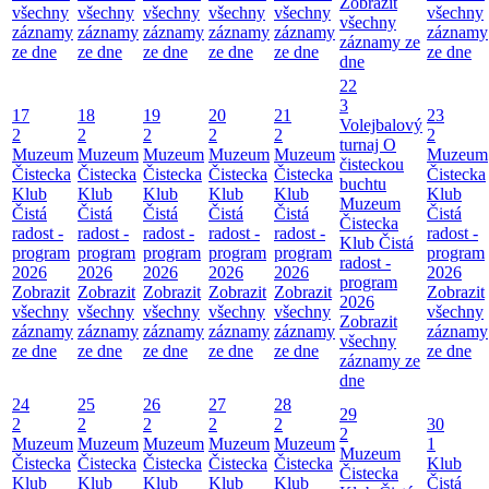
Zobrazit
všechny
všechny
všechny
všechny
všechny
všechny
všechny
záznamy
záznamy
záznamy
záznamy
záznamy
záznamy
záznamy ze
ze dne
ze dne
ze dne
ze dne
ze dne
ze dne
dne
22
3
17
18
19
20
21
23
Volejbalový
2
2
2
2
2
2
turnaj O
Muzeum
Muzeum
Muzeum
Muzeum
Muzeum
Muzeum
čisteckou
Čistecka
Čistecka
Čistecka
Čistecka
Čistecka
Čistecka
buchtu
Klub
Klub
Klub
Klub
Klub
Klub
Muzeum
Čistá
Čistá
Čistá
Čistá
Čistá
Čistá
Čistecka
radost -
radost -
radost -
radost -
radost -
radost -
Klub Čistá
program
program
program
program
program
program
radost -
2026
2026
2026
2026
2026
2026
program
Zobrazit
Zobrazit
Zobrazit
Zobrazit
Zobrazit
Zobrazit
2026
všechny
všechny
všechny
všechny
všechny
všechny
Zobrazit
záznamy
záznamy
záznamy
záznamy
záznamy
záznamy
všechny
ze dne
ze dne
ze dne
ze dne
ze dne
ze dne
záznamy ze
dne
24
25
26
27
28
29
2
2
2
2
2
30
2
Muzeum
Muzeum
Muzeum
Muzeum
Muzeum
1
Muzeum
Čistecka
Čistecka
Čistecka
Čistecka
Čistecka
Klub
Čistecka
Klub
Klub
Klub
Klub
Klub
Čistá