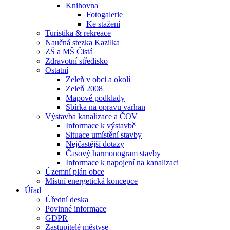
Knihovna
Fotogalerie
Ke stažení
Turistika & rekreace
Naučná stezka Kazilka
ZŠ a MŠ Čistá
Zdravotní středisko
Ostatní
Zeleň v obci a okolí
Zeleň 2008
Mapové podklady
Sbírka na opravu varhan
Výstavba kanalizace a ČOV
Informace k výstavbě
Situace umístění stavby
Nejčastější dotazy
Časový harmonogram stavby
Informace k napojení na kanalizaci
Územní plán obce
Místní energetická koncepce
Úřad
Úřední deska
Povinné informace
GDPR
Zastupitelé městyse