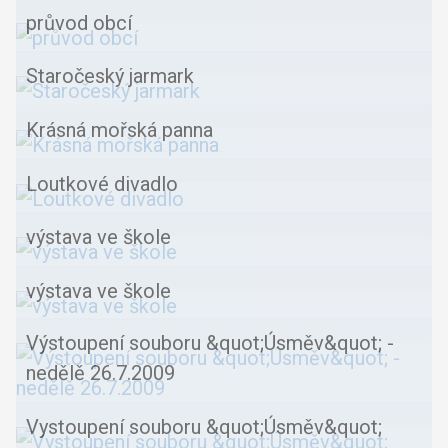
průvod obcí
Staročeský jarmark
Krásná mořská panna
Loutkové divadlo
výstava ve škole
výstava ve škole
Výstoupení souboru &quot;Úsměv&quot; -
nedělě 26.7.2009
Vystoupení souboru &quot;Úsměv&quot;