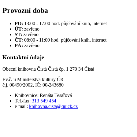
Provozní doba
PO:
13:00 - 17:00 hod. půjčování knih, internet
ÚT:
zavřeno
ST:
zavřeno
ČT:
08:00 - 11:00 hod. půjčování knih, internet
PÁ:
zavřeno
Kontaktní údaje
Obecní knihovna Čistá Čistá čp. 1 270 34 Čistá
Ev.č. u Ministerstva kultury ČR
č.j. 00490/2002, IČ: 00-243680
Knihovnice: Renáta Tesařová
Tel./fax:
313 549 454
e-mail:
knihovna.cista@quick.cz