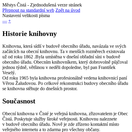
Městys Čistá
- Zjednodušená verze stránek
Přepnout na standardní web
Zpět na úvod
Nastavení velikosti písma
—
+
Historie knihovny
Knihovna, která sídlí v budově obecního úřadu, navázala ve svých
začátcích na obecní knihovnu. Ta v menších rozměrech existovala
už od roku 1862 .Byla umístěna v dnešní obřadní síni v budově
obecního úřadu. Obecním knihovníkem, který dobrovolně půjčoval
jednou týdně, většinou v neděli dopoledne, byl pan František
Veselý.
Od roku 1965 byla knihovna profesionálně vedena knihovnicí paní
Věrou Žaludovou. Po celkové rekonstrukci budovy obecního úřadu
se knihovna stěhuje do dnešních prostor.
Současnost
Obecní knihovna v Čisté je veřejná knihovna, zřizovatelem je Obec
Čistá. Poskytuje služby široké veřejnosti. Knihovnu naleznete
v budově obecního úřadu. Nově je zde zřízeno kontaktní místo
veřejného internetu a to zdarma pro všechny občany.