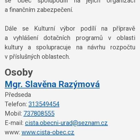
se obec spolupodílí na jejich organizaci
a finančním zabezpečení.
Dále se Kulturní výbor podílí na přípravě
a vyhlášení dotačních programů v oblasti
kultury a spolupracuje na návrhu rozpočtu
v příslušných oblastech.
Osoby
Mgr. Slavěna Razýmová
Předseda
Telefon:
313549454
Mobil:
737808555
E-mail:
cista.obecni-urad@seznam.cz
www:
www.cista-obec.cz