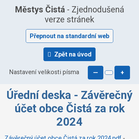
Městys Čistá
- Zjednodušená
verze stránek
Přepnout na standardní web
Zpět na úvod
Nastavení velikosti písma
—
+
Úřední deska - Závěrečný
účet obce Čistá za rok
2024
Závěrečný účet obce Čistá za rok 2024.pdf
-