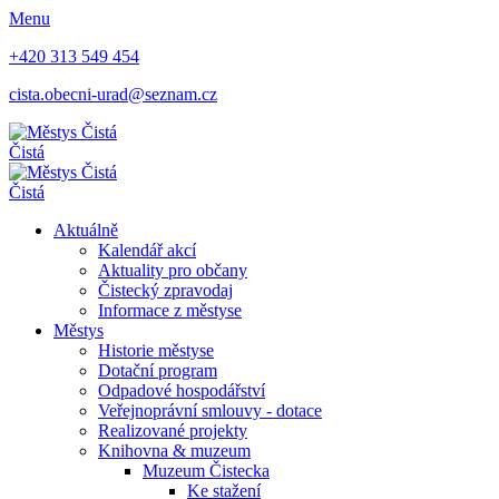
Menu
+420 313 549 454
cista.obecni-urad@seznam.cz
Čistá
Čistá
Aktuálně
Kalendář akcí
Aktuality pro občany
Čistecký zpravodaj
Informace z městyse
Městys
Historie městyse
Dotační program
Odpadové hospodářství
Veřejnoprávní smlouvy - dotace
Realizované projekty
Knihovna & muzeum
Muzeum Čistecka
Ke stažení