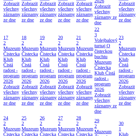
2026
Zobrazit
Zobrazit
Zobrazit
Zobrazit
Zobrazit
Zobrazit
Zobrazit
všechny
všechny
všechny
všechny
všechny
všechny
všechny
záznamy
záznamy
záznamy
záznamy
záznamy
záznamy
záznamy ze
ze dne
ze dne
ze dne
ze dne
ze dne
ze dne
dne
22
3
17
18
19
20
21
23
Volejbalový
2
2
2
2
2
2
turnaj O
Muzeum
Muzeum
Muzeum
Muzeum
Muzeum
Muzeum
čisteckou
Čistecka
Čistecka
Čistecka
Čistecka
Čistecka
Čistecka
buchtu
Klub
Klub
Klub
Klub
Klub
Klub
Muzeum
Čistá
Čistá
Čistá
Čistá
Čistá
Čistá
Čistecka
radost -
radost -
radost -
radost -
radost -
radost -
Klub Čistá
program
program
program
program
program
program
radost -
2026
2026
2026
2026
2026
2026
program
Zobrazit
Zobrazit
Zobrazit
Zobrazit
Zobrazit
Zobrazit
2026
všechny
všechny
všechny
všechny
všechny
všechny
Zobrazit
záznamy
záznamy
záznamy
záznamy
záznamy
záznamy
všechny
ze dne
ze dne
ze dne
ze dne
ze dne
ze dne
záznamy ze
dne
24
25
26
27
28
29
2
2
2
2
2
30
2
Muzeum
Muzeum
Muzeum
Muzeum
Muzeum
1
Muzeum
Čistecka
Čistecka
Čistecka
Čistecka
Čistecka
Klub