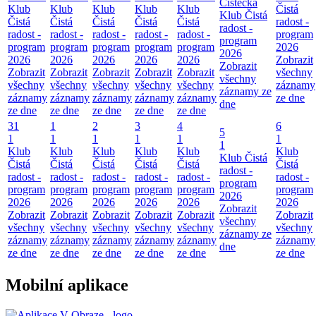
Čistecka
Klub
Klub
Klub
Klub
Klub
Čistá
Klub Čistá
Čistá
Čistá
Čistá
Čistá
Čistá
radost -
radost -
radost -
radost -
radost -
radost -
radost -
program
program
program
program
program
program
program
2026
2026
2026
2026
2026
2026
2026
Zobrazit
Zobrazit
Zobrazit
Zobrazit
Zobrazit
Zobrazit
Zobrazit
všechny
všechny
všechny
všechny
všechny
všechny
všechny
záznamy
záznamy ze
záznamy
záznamy
záznamy
záznamy
záznamy
ze dne
dne
ze dne
ze dne
ze dne
ze dne
ze dne
31
1
2
3
4
6
5
1
1
1
1
1
1
1
Klub
Klub
Klub
Klub
Klub
Klub
Klub Čistá
Čistá
Čistá
Čistá
Čistá
Čistá
Čistá
radost -
radost -
radost -
radost -
radost -
radost -
radost -
program
program
program
program
program
program
program
2026
2026
2026
2026
2026
2026
2026
Zobrazit
Zobrazit
Zobrazit
Zobrazit
Zobrazit
Zobrazit
Zobrazit
všechny
všechny
všechny
všechny
všechny
všechny
všechny
záznamy ze
záznamy
záznamy
záznamy
záznamy
záznamy
záznamy
dne
ze dne
ze dne
ze dne
ze dne
ze dne
ze dne
Mobilní aplikace