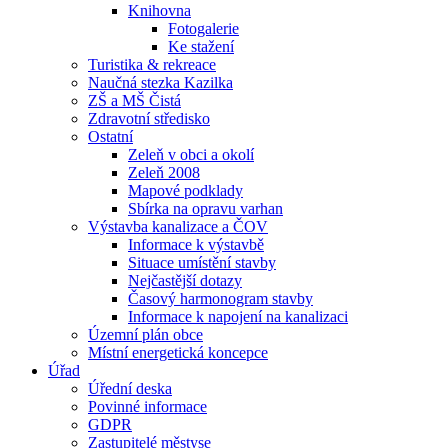
Knihovna
Fotogalerie
Ke stažení
Turistika & rekreace
Naučná stezka Kazilka
ZŠ a MŠ Čistá
Zdravotní středisko
Ostatní
Zeleň v obci a okolí
Zeleň 2008
Mapové podklady
Sbírka na opravu varhan
Výstavba kanalizace a ČOV
Informace k výstavbě
Situace umístění stavby
Nejčastější dotazy
Časový harmonogram stavby
Informace k napojení na kanalizaci
Územní plán obce
Místní energetická koncepce
Úřad
Úřední deska
Povinné informace
GDPR
Zastupitelé městyse