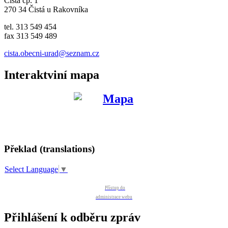
Čistá čp. 1
270 34 Čistá u Rakovníka
tel. 313 549 454
fax 313 549 489
cista.obecni-urad@seznam.cz
Interaktviní mapa
Překlad (translations)
Select Language
▼
Přístup do
administrace webu
Přihlášení k odběru zpráv