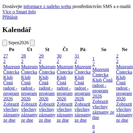
Dostávejte
informace z našeho webu
prostřednictvím SMS a e-mailů
Více o Smart Info
Přihlásit
Kalendář
Srpen
2026
Po
Út
St
Čt
Pá
So
Ne
27
28
29
30
31
2
1
2
2
2
2
2
2
2
Muzeum
Muzeum
Muzeum
Muzeum
Muzeum
Muzeum
Muzeum
Čistecka
Čistecka
Čistecka
Čistecka
Čistecka
Čistecka
Čistecka
Klub
Klub
Klub
Klub
Klub
Klub
Klub Čistá
Čistá
Čistá
Čistá
Čistá
Čistá
Čistá
radost -
radost -
radost -
radost -
radost -
radost -
radost -
program
program
program
program
program
program
program
2026
2026
2026
2026
2026
2026
2026
Zobrazit
Zobrazit
Zobrazit
Zobrazit
Zobrazit
Zobrazit
Zobrazit
všechny
všechny
všechny
všechny
všechny
všechny
všechny
záznamy ze
záznamy
záznamy
záznamy
záznamy
záznamy
záznamy
dne
ze dne
ze dne
ze dne
ze dne
ze dne
ze dne
8
4