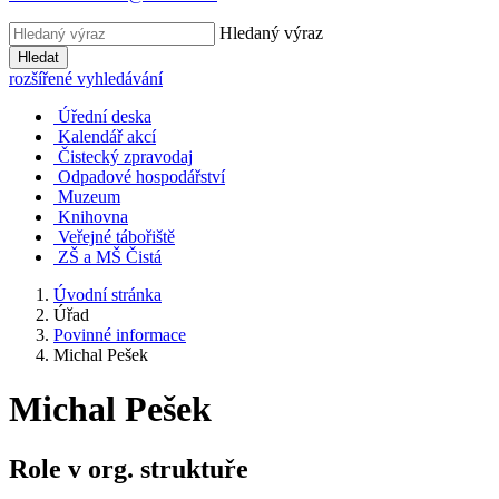
Hledaný výraz
Hledat
rozšířené vyhledávání
Úřední deska
Kalendář akcí
Čistecký zpravodaj
Odpadové hospodářství
Muzeum
Knihovna
Veřejné tábořiště
ZŠ a MŠ Čistá
Úvodní stránka
Úřad
Povinné informace
Michal Pešek
Michal Pešek
Role v org. struktuře