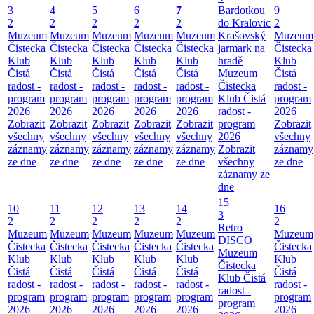
3
4
5
6
7
Bardotkou
9
2
2
2
2
2
do Kralovic
2
Muzeum
Muzeum
Muzeum
Muzeum
Muzeum
Krašovský
Muzeum
Čistecka
Čistecka
Čistecka
Čistecka
Čistecka
jarmark na
Čistecka
Klub
Klub
Klub
Klub
Klub
hradě
Klub
Čistá
Čistá
Čistá
Čistá
Čistá
Muzeum
Čistá
radost -
radost -
radost -
radost -
radost -
Čistecka
radost -
program
program
program
program
program
Klub Čistá
program
2026
2026
2026
2026
2026
radost -
2026
Zobrazit
Zobrazit
Zobrazit
Zobrazit
Zobrazit
program
Zobrazit
všechny
všechny
všechny
všechny
všechny
2026
všechny
záznamy
záznamy
záznamy
záznamy
záznamy
Zobrazit
záznamy
ze dne
ze dne
ze dne
ze dne
ze dne
všechny
ze dne
záznamy ze
dne
15
10
11
12
13
14
16
3
2
2
2
2
2
2
Retro
Muzeum
Muzeum
Muzeum
Muzeum
Muzeum
Muzeum
DISCO
Čistecka
Čistecka
Čistecka
Čistecka
Čistecka
Čistecka
Muzeum
Klub
Klub
Klub
Klub
Klub
Klub
Čistecka
Čistá
Čistá
Čistá
Čistá
Čistá
Čistá
Klub Čistá
radost -
radost -
radost -
radost -
radost -
radost -
radost -
program
program
program
program
program
program
program
2026
2026
2026
2026
2026
2026