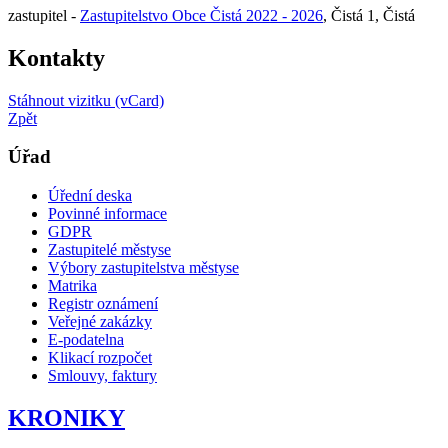
zastupitel -
Zastupitelstvo Obce Čistá 2022 - 2026
, Čistá 1, Čistá
Kontakty
Stáhnout vizitku (vCard)
Zpět
Úřad
Úřední deska
Povinné informace
GDPR
Zastupitelé městyse
Výbory zastupitelstva městyse
Matrika
Registr oznámení
Veřejné zakázky
E-podatelna
Klikací rozpočet
Smlouvy, faktury
KRONIKY