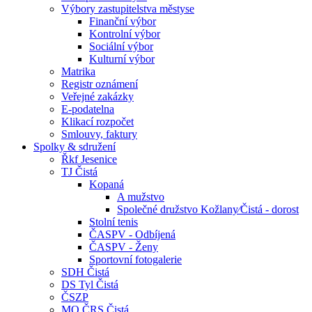
Výbory zastupitelstva městyse
Finanční výbor
Kontrolní výbor
Sociální výbor
Kulturní výbor
Matrika
Registr oznámení
Veřejné zakázky
E-podatelna
Klikací rozpočet
Smlouvy, faktury
Spolky & sdružení
Řkf Jesenice
TJ Čistá
Kopaná
A mužstvo
Společné družstvo Kožlany⁄Čistá - dorost
Stolní tenis
ČASPV - Odbíjená
ČASPV - Ženy
Sportovní fotogalerie
SDH Čistá
DS Tyl Čistá
ČSZP
MO ČRS Čistá