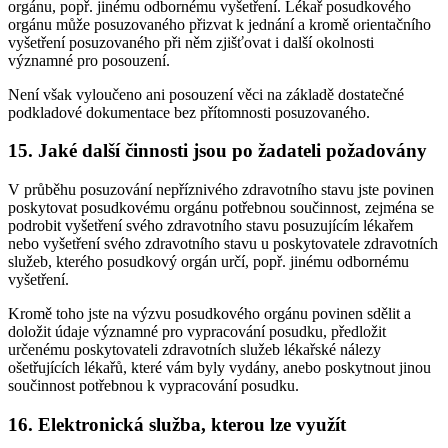
orgánu, popř. jinému odbornému vyšetření. Lékař posudkového
orgánu může posuzovaného přizvat k jednání a kromě orientačního
vyšetření posuzovaného při něm zjišťovat i další okolnosti
významné pro posouzení.
Není však vyloučeno ani posouzení věci na základě dostatečné
podkladové dokumentace bez přítomnosti posuzovaného.
15. Jaké další činnosti jsou po žadateli požadovány
V průběhu posuzování nepříznivého zdravotního stavu jste povinen
poskytovat posudkovému orgánu potřebnou součinnost, zejména se
podrobit vyšetření svého zdravotního stavu posuzujícím lékařem
nebo vyšetření svého zdravotního stavu u poskytovatele zdravotních
služeb, kterého posudkový orgán určí, popř. jinému odbornému
vyšetření.
Kromě toho jste na výzvu posudkového orgánu povinen sdělit a
doložit údaje významné pro vypracování posudku, předložit
určenému poskytovateli zdravotních služeb lékařské nálezy
ošetřujících lékařů, které vám byly vydány, anebo poskytnout jinou
součinnost potřebnou k vypracování posudku.
16. Elektronická služba, kterou lze využít