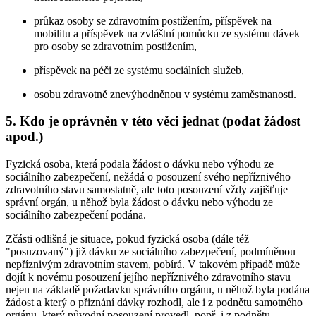
průkaz osoby se zdravotním postižením, příspěvek na
mobilitu a příspěvek na zvláštní pomůcku ze systému dávek
pro osoby se zdravotním postižením,
příspěvek na péči ze systému sociálních služeb,
osobu zdravotně znevýhodněnou v systému zaměstnanosti.
5. Kdo je oprávněn v této věci jednat (podat žádost
apod.)
Fyzická osoba, která podala žádost o dávku nebo výhodu ze
sociálního zabezpečení, nežádá o posouzení svého nepříznivého
zdravotního stavu samostatně, ale toto posouzení vždy zajišťuje
správní orgán, u něhož byla žádost o dávku nebo výhodu ze
sociálního zabezpečení podána.
Zčásti odlišná je situace, pokud fyzická osoba (dále též
"posuzovaný") již dávku ze sociálního zabezpečení, podmíněnou
nepříznivým zdravotním stavem, pobírá. V takovém případě může
dojít k novému posouzení jejího nepříznivého zdravotního stavu
nejen na základě požadavku správního orgánu, u něhož byla podána
žádost a který o přiznání dávky rozhodl, ale i z podnětu samotného
orgánu, který původní posouzení provedl, popř. i z podnětu