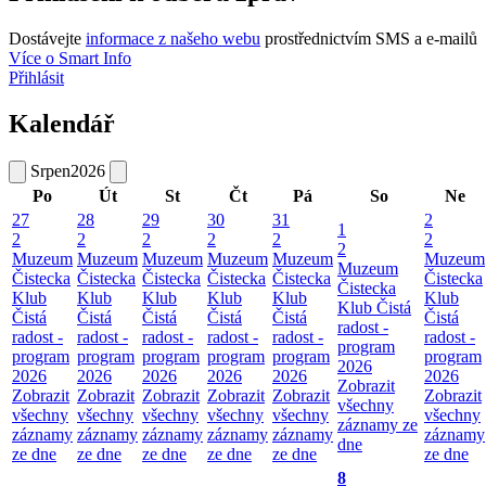
Dostávejte
informace z našeho webu
prostřednictvím SMS a e-mailů
Více o Smart Info
Přihlásit
Kalendář
Srpen
2026
Po
Út
St
Čt
Pá
So
Ne
27
28
29
30
31
2
1
2
2
2
2
2
2
2
Muzeum
Muzeum
Muzeum
Muzeum
Muzeum
Muzeum
Muzeum
Čistecka
Čistecka
Čistecka
Čistecka
Čistecka
Čistecka
Čistecka
Klub
Klub
Klub
Klub
Klub
Klub
Klub Čistá
Čistá
Čistá
Čistá
Čistá
Čistá
Čistá
radost -
radost -
radost -
radost -
radost -
radost -
radost -
program
program
program
program
program
program
program
2026
2026
2026
2026
2026
2026
2026
Zobrazit
Zobrazit
Zobrazit
Zobrazit
Zobrazit
Zobrazit
Zobrazit
všechny
všechny
všechny
všechny
všechny
všechny
všechny
záznamy ze
záznamy
záznamy
záznamy
záznamy
záznamy
záznamy
dne
ze dne
ze dne
ze dne
ze dne
ze dne
ze dne
8