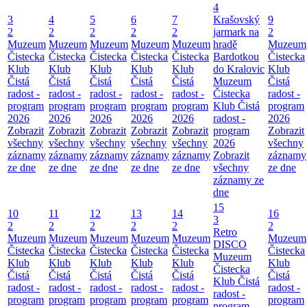
4
3
4
5
6
7
Krašovský
9
2
2
2
2
2
jarmark na
2
Muzeum
Muzeum
Muzeum
Muzeum
Muzeum
hradě
Muzeum
Čistecka
Čistecka
Čistecka
Čistecka
Čistecka
Bardotkou
Čistecka
Klub
Klub
Klub
Klub
Klub
do Kralovic
Klub
Čistá
Čistá
Čistá
Čistá
Čistá
Muzeum
Čistá
radost -
radost -
radost -
radost -
radost -
Čistecka
radost -
program
program
program
program
program
Klub Čistá
program
2026
2026
2026
2026
2026
radost -
2026
Zobrazit
Zobrazit
Zobrazit
Zobrazit
Zobrazit
program
Zobrazit
všechny
všechny
všechny
všechny
všechny
2026
všechny
záznamy
záznamy
záznamy
záznamy
záznamy
Zobrazit
záznamy
ze dne
ze dne
ze dne
ze dne
ze dne
všechny
ze dne
záznamy ze
dne
15
10
11
12
13
14
16
3
2
2
2
2
2
2
Retro
Muzeum
Muzeum
Muzeum
Muzeum
Muzeum
Muzeum
DISCO
Čistecka
Čistecka
Čistecka
Čistecka
Čistecka
Čistecka
Muzeum
Klub
Klub
Klub
Klub
Klub
Klub
Čistecka
Čistá
Čistá
Čistá
Čistá
Čistá
Čistá
Klub Čistá
radost -
radost -
radost -
radost -
radost -
radost -
radost -
program
program
program
program
program
program
program