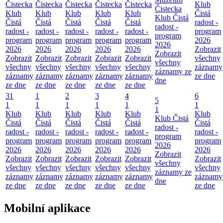
Čistecka
Čistecka
Čistecka
Čistecka
Čistecka
Klub
Čistecka
Klub
Klub
Klub
Klub
Klub
Čistá
Klub Čistá
Čistá
Čistá
Čistá
Čistá
Čistá
radost -
radost -
radost -
radost -
radost -
radost -
radost -
program
program
program
program
program
program
program
2026
2026
2026
2026
2026
2026
2026
Zobrazit
Zobrazit
Zobrazit
Zobrazit
Zobrazit
Zobrazit
Zobrazit
všechny
všechny
všechny
všechny
všechny
všechny
všechny
záznamy
záznamy ze
záznamy
záznamy
záznamy
záznamy
záznamy
ze dne
dne
ze dne
ze dne
ze dne
ze dne
ze dne
31
1
2
3
4
6
5
1
1
1
1
1
1
1
Klub
Klub
Klub
Klub
Klub
Klub
Klub Čistá
Čistá
Čistá
Čistá
Čistá
Čistá
Čistá
radost -
radost -
radost -
radost -
radost -
radost -
radost -
program
program
program
program
program
program
program
2026
2026
2026
2026
2026
2026
2026
Zobrazit
Zobrazit
Zobrazit
Zobrazit
Zobrazit
Zobrazit
Zobrazit
všechny
všechny
všechny
všechny
všechny
všechny
všechny
záznamy ze
záznamy
záznamy
záznamy
záznamy
záznamy
záznamy
dne
ze dne
ze dne
ze dne
ze dne
ze dne
ze dne
Mobilní aplikace