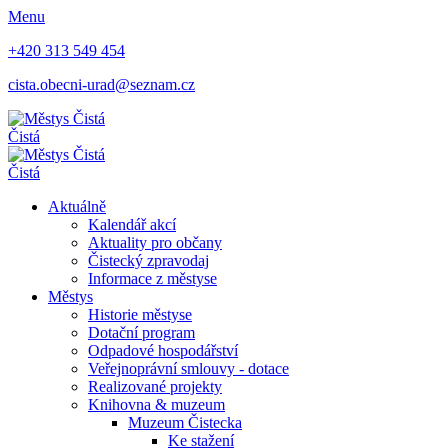
Menu
+420 313 549 454
cista.obecni-urad@seznam.cz
Čistá
Čistá
Aktuálně
Kalendář akcí
Aktuality pro občany
Čistecký zpravodaj
Informace z městyse
Městys
Historie městyse
Dotační program
Odpadové hospodářství
Veřejnoprávní smlouvy - dotace
Realizované projekty
Knihovna & muzeum
Muzeum Čistecka
Ke stažení