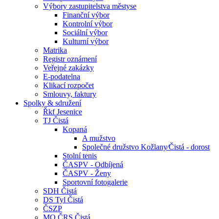
Výbory zastupitelstva městyse
Finanční výbor
Kontrolní výbor
Sociální výbor
Kulturní výbor
Matrika
Registr oznámení
Veřejné zakázky
E-podatelna
Klikací rozpočet
Smlouvy, faktury
Spolky & sdružení
Řkf Jesenice
TJ Čistá
Kopaná
A mužstvo
Společné družstvo Kožlany⁄Čistá - dorost
Stolní tenis
ČASPV - Odbíjená
ČASPV - Ženy
Sportovní fotogalerie
SDH Čistá
DS Tyl Čistá
ČSZP
MO ČRS Čistá