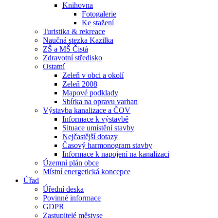
Knihovna
Fotogalerie
Ke stažení
Turistika & rekreace
Naučná stezka Kazilka
ZŠ a MŠ Čistá
Zdravotní středisko
Ostatní
Zeleň v obci a okolí
Zeleň 2008
Mapové podklady
Sbírka na opravu varhan
Výstavba kanalizace a ČOV
Informace k výstavbě
Situace umístění stavby
Nejčastější dotazy
Časový harmonogram stavby
Informace k napojení na kanalizaci
Územní plán obce
Místní energetická koncepce
Úřad
Úřední deska
Povinné informace
GDPR
Zastupitelé městyse