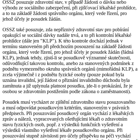
OSSZ posuzuje zdravotní stav, v případě žádosti o dávku nebo
výhodu ze sociálního zabezpečení, při zjišťovací lékařské prohlídce,
a to na základě žádosti správního orgánu, který vede řízení, pro
jehož účely je posudek žádán.
OSSZ také posuzuje, zda nepříznivý zdravotní stav pro pobírání
opakující se sociální dávky nadále trvá, a to při kontrolní lékařské
prohlídce (dále jen "KLP"). K této kontrole dochází jednak v
termínu stanoveném při předchozím posouzení na základě žádosti
orgánu, který vede řízení, pro jehož účely je posudek žádán (řádná
KLP), jednak tehdy, zjistí-li se posudkově významné skutečnosti,
odůvodňující takovou kontrolu, anebo za stanovených podmínek z
podnětu vymezeného okruhu správních orgánů (mimořádná KLP), a
zcela výjimečně i z podnětu fyzické osoby (pouze pokud byla
uznána invalidní, její žádost o přiznání invalidního důchodu byla
zamítnuta a již uplynula platnost posudku, jde-li o prokázání, že je
osobou se zdravotním postižením podle zákona o zaměstnanosti).
Posudek musí vycházet ze zjištění zdravotního stavu posuzovaného
a musí odpovídat posudkovým kritériím, stanoveným v právních
předpisech. Při posuzování posudkový orgán vychází z lékařských
zpráv a nálezů, vypracovaných ošetřujícími lékaři o zdravotním
stavu fyzických osob, popř. z výsledků funkčních vyšetření a
výsledků vlastního vyšetření lékaře posudkového orgánu. Při
posuzování stupně závislosti pro účely příspěvku na péči vychází