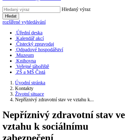
Hledaný výraz
Hledat
rozšířené vyhledávání
Úřední deska
Kalendář akcí
Čistecký zpravodaj
Odpadové hospodářství
Muzeum
Knihovna
Veřejné tábořiště
ZŠ a MŠ Čistá
Úvodní stránka
Kontakty
Životní situace
Nepříznivý zdravotní stav ve vztahu k...
Nepříznivý zdravotní stav ve
vztahu k sociálnímu
zabezpečení