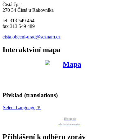
Čistá čp. 1
270 34 Čistá u Rakovníka
tel. 313 549 454
fax 313 549 489
cista.obecni-urad@seznam.cz
Interaktviní mapa
Překlad (translations)
Select Language
▼
Přístup do
administrace webu
Přihlášení k odběru zpráv