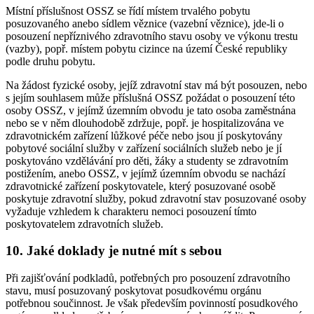
Místní příslušnost OSSZ se řídí místem trvalého pobytu
posuzovaného anebo sídlem věznice (vazební věznice), jde-li o
posouzení nepříznivého zdravotního stavu osoby ve výkonu trestu
(vazby), popř. místem pobytu cizince na území České republiky
podle druhu pobytu.
Na žádost fyzické osoby, jejíž zdravotní stav má být posouzen, nebo
s jejím souhlasem může příslušná OSSZ požádat o posouzení této
osoby OSSZ, v jejímž územním obvodu je tato osoba zaměstnána
nebo se v něm dlouhodobě zdržuje, popř. je hospitalizována ve
zdravotnickém zařízení lůžkové péče nebo jsou jí poskytovány
pobytové sociální služby v zařízení sociálních služeb nebo je jí
poskytováno vzdělávání pro děti, žáky a studenty se zdravotním
postižením, anebo OSSZ, v jejímž územním obvodu se nachází
zdravotnické zařízení poskytovatele, který posuzované osobě
poskytuje zdravotní služby, pokud zdravotní stav posuzované osoby
vyžaduje vzhledem k charakteru nemoci posouzení tímto
poskytovatelem zdravotních služeb.
10. Jaké doklady je nutné mít s sebou
Při zajišťování podkladů, potřebných pro posouzení zdravotního
stavu, musí posuzovaný poskytovat posudkovému orgánu
potřebnou součinnost. Je však především povinností posudkového