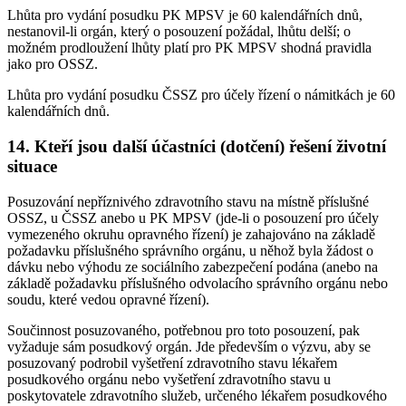
Lhůta pro vydání posudku PK MPSV je 60 kalendářních dnů,
nestanovil-li orgán, který o posouzení požádal, lhůtu delší; o
možném prodloužení lhůty platí pro PK MPSV shodná pravidla
jako pro OSSZ.
Lhůta pro vydání posudku ČSSZ pro účely řízení o námitkách je 60
kalendářních dnů.
14. Kteří jsou další účastníci (dotčení) řešení životní
situace
Posuzování nepříznivého zdravotního stavu na místně příslušné
OSSZ, u ČSSZ anebo u PK MPSV (jde-li o posouzení pro účely
vymezeného okruhu opravného řízení) je zahajováno na základě
požadavku příslušného správního orgánu, u něhož byla žádost o
dávku nebo výhodu ze sociálního zabezpečení podána (anebo na
základě požadavku příslušného odvolacího správního orgánu nebo
soudu, které vedou opravné řízení).
Součinnost posuzovaného, potřebnou pro toto posouzení, pak
vyžaduje sám posudkový orgán. Jde především o výzvu, aby se
posuzovaný podrobil vyšetření zdravotního stavu lékařem
posudkového orgánu nebo vyšetření zdravotního stavu u
poskytovatele zdravotního služeb, určeného lékařem posudkového