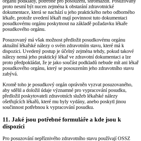
orgánu podklady, potřebné pro posouzení, shromáždit. Posuzovaný
proto nesmí být nucen zejména k obstarání zdravotnické
dokumentace, která se nachází u jeho praktického nebo odborného
lékaře, protože uvedení lékaři mají povinnost tuto dokumentaci
posudkovému orgánu poskytnout na základě požadavku lékaře
posudkového orgánu.
Posuzovaný má však možnost předložit posudkovému orgánu
aktuální lékařské nálezy o svém zdravotním stavu, které má k
dispozici. Uvedený postup je účelný zejména tehdy, pokud takové
nálezy nemá jeho praktický lékař ve zdravotní dokumentaci a lze
proto předpokládat, že je jako součást podkladů nebude mít ani lékař
posudkového orgánu, který se posouzením jeho zdravotního stavu
zabývá.
Kromě toho je posudkový orgán oprávněn vyzvat posuzovaného,
aby sdělil a doložil údaje významné pro vypracování posudku,
předložil poskytovateli zdravotních služeb lékařské nálezy
ošetřujících lékařů, které mu byly vydány, anebo poskytl jinou
součinnost potřebnou k vypracování posudku.
11. Jaké jsou potřebné formuláře a kde jsou k
dispozici
Pro posuzování nepříznivého zdravotního stavu používají OSSZ