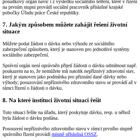
posudkový orgán navíc i z výsledku sociálního šetření, které v řízení
na prvním stupni provádí sociální pracovník příslušné krajské
pobočky Úřadu práce České republiky.
7. Jakým způsobem můžete zahájit řešení životní
situace
Můžete podat žádost o dávku nebo výhodu ze sociálního
zabezpečení způsobem, který je stanoven pro jednotlivé systémy
sociálního zabezpečení.
Správní orgán není oprávněn přijetí žádosti o dávku odmítnout např.
poukazem na to, že nemůžete mít natolik nepříznivý zdravotní stav,
který je stanoven jako podmínka pro přiznání dané dávky nebo
výhody; posuzování nepříznivého zdravotního stavu se provádí až v
rámci řízení o žádosti o dávku.
8. Na které instituci životní situaci řešit
Tuto situaci řešíte na úřadu, který poskytuje dávku, resp. u něhož
byla žádost o dávku podána.
Posouzení nepříznivého zdravotního stavu v rámci prvního stupně
správního řízení provádí
místně příslušná OSSZ
.