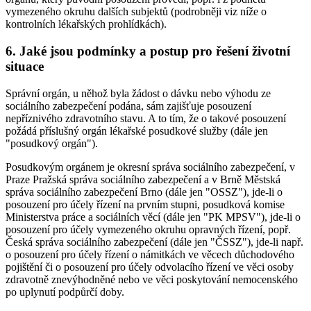
vymezeného okruhu dalších subjektů (podrobněji viz níže o
kontrolních lékařských prohlídkách).
6. Jaké jsou podmínky a postup pro řešení životní
situace
Správní orgán, u něhož byla žádost o dávku nebo výhodu ze
sociálního zabezpečení podána, sám zajišťuje posouzení
nepříznivého zdravotního stavu. A to tím, že o takové posouzení
požádá příslušný orgán lékařské posudkové služby (dále jen
"posudkový orgán").
Posudkovým orgánem je okresní správa sociálního zabezpečení, v
Praze Pražská správa sociálního zabezpečení a v Brně Městská
správa sociálního zabezpečení Brno (dále jen "OSSZ"), jde-li o
posouzení pro účely řízení na prvním stupni, posudková komise
Ministerstva práce a sociálních věcí (dále jen "PK MPSV"), jde-li o
posouzení pro účely vymezeného okruhu opravných řízení, popř.
Česká správa sociálního zabezpečení (dále jen "ČSSZ"), jde-li např.
o posouzení pro účely řízení o námitkách ve věcech důchodového
pojištění či o posouzení pro účely odvolacího řízení ve věci osoby
zdravotně znevýhodněné nebo ve věci poskytování nemocenského
po uplynutí podpůrčí doby.