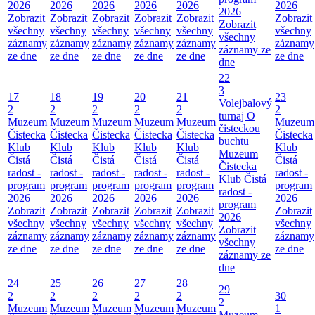
2026
2026
2026
2026
2026
2026
2026
Zobrazit
Zobrazit
Zobrazit
Zobrazit
Zobrazit
Zobrazit
Zobrazit
všechny
všechny
všechny
všechny
všechny
všechny
všechny
záznamy
záznamy
záznamy
záznamy
záznamy
záznamy
záznamy ze
ze dne
ze dne
ze dne
ze dne
ze dne
ze dne
dne
22
3
17
18
19
20
21
23
Volejbalový
2
2
2
2
2
2
turnaj O
Muzeum
Muzeum
Muzeum
Muzeum
Muzeum
Muzeum
čisteckou
Čistecka
Čistecka
Čistecka
Čistecka
Čistecka
Čistecka
buchtu
Klub
Klub
Klub
Klub
Klub
Klub
Muzeum
Čistá
Čistá
Čistá
Čistá
Čistá
Čistá
Čistecka
radost -
radost -
radost -
radost -
radost -
radost -
Klub Čistá
program
program
program
program
program
program
radost -
2026
2026
2026
2026
2026
2026
program
Zobrazit
Zobrazit
Zobrazit
Zobrazit
Zobrazit
Zobrazit
2026
všechny
všechny
všechny
všechny
všechny
všechny
Zobrazit
záznamy
záznamy
záznamy
záznamy
záznamy
záznamy
všechny
ze dne
ze dne
ze dne
ze dne
ze dne
ze dne
záznamy ze
dne
24
25
26
27
28
29
2
2
2
2
2
30
2
Muzeum
Muzeum
Muzeum
Muzeum
Muzeum
1
Muzeum