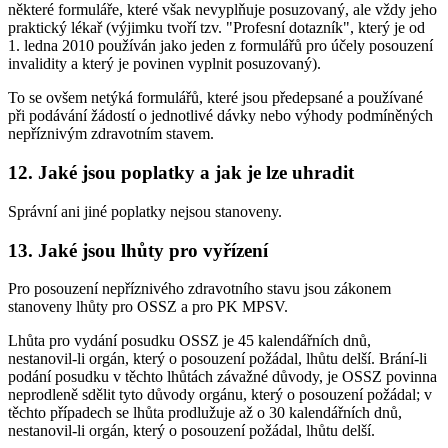
některé formuláře, které však nevyplňuje posuzovaný, ale vždy jeho
praktický lékař (výjimku tvoří tzv. "Profesní dotazník", který je od
1. ledna 2010 používán jako jeden z formulářů pro účely posouzení
invalidity a který je povinen vyplnit posuzovaný).
To se ovšem netýká formulářů, které jsou předepsané a používané
při podávání žádostí o jednotlivé dávky nebo výhody podmíněných
nepříznivým zdravotním stavem.
12. Jaké jsou poplatky a jak je lze uhradit
Správní ani jiné poplatky nejsou stanoveny.
13. Jaké jsou lhůty pro vyřízení
Pro posouzení nepříznivého zdravotního stavu jsou zákonem
stanoveny lhůty pro OSSZ a pro PK MPSV.
Lhůta pro vydání posudku OSSZ je 45 kalendářních dnů,
nestanovil-li orgán, který o posouzení požádal, lhůtu delší. Brání-li
podání posudku v těchto lhůtách závažné důvody, je OSSZ povinna
neprodleně sdělit tyto důvody orgánu, který o posouzení požádal; v
těchto případech se lhůta prodlužuje až o 30 kalendářních dnů,
nestanovil-li orgán, který o posouzení požádal, lhůtu delší.