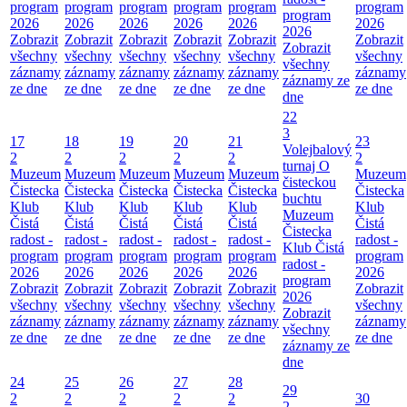
program
program
program
program
program
program
program
2026
2026
2026
2026
2026
2026
2026
Zobrazit
Zobrazit
Zobrazit
Zobrazit
Zobrazit
Zobrazit
Zobrazit
všechny
všechny
všechny
všechny
všechny
všechny
všechny
záznamy
záznamy
záznamy
záznamy
záznamy
záznamy
záznamy ze
ze dne
ze dne
ze dne
ze dne
ze dne
ze dne
dne
22
3
17
18
19
20
21
23
Volejbalový
2
2
2
2
2
2
turnaj O
Muzeum
Muzeum
Muzeum
Muzeum
Muzeum
Muzeum
čisteckou
Čistecka
Čistecka
Čistecka
Čistecka
Čistecka
Čistecka
buchtu
Klub
Klub
Klub
Klub
Klub
Klub
Muzeum
Čistá
Čistá
Čistá
Čistá
Čistá
Čistá
Čistecka
radost -
radost -
radost -
radost -
radost -
radost -
Klub Čistá
program
program
program
program
program
program
radost -
2026
2026
2026
2026
2026
2026
program
Zobrazit
Zobrazit
Zobrazit
Zobrazit
Zobrazit
Zobrazit
2026
všechny
všechny
všechny
všechny
všechny
všechny
Zobrazit
záznamy
záznamy
záznamy
záznamy
záznamy
záznamy
všechny
ze dne
ze dne
ze dne
ze dne
ze dne
ze dne
záznamy ze
dne
24
25
26
27
28
29
2
2
2
2
2
30
2