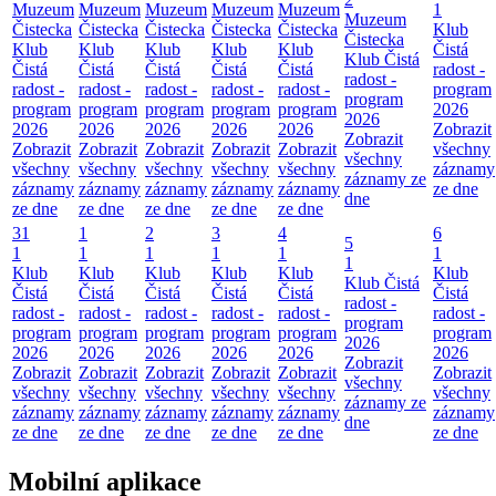
Muzeum
Muzeum
Muzeum
Muzeum
Muzeum
1
Muzeum
Čistecka
Čistecka
Čistecka
Čistecka
Čistecka
Klub
Čistecka
Klub
Klub
Klub
Klub
Klub
Čistá
Klub Čistá
Čistá
Čistá
Čistá
Čistá
Čistá
radost -
radost -
radost -
radost -
radost -
radost -
radost -
program
program
program
program
program
program
program
2026
2026
2026
2026
2026
2026
2026
Zobrazit
Zobrazit
Zobrazit
Zobrazit
Zobrazit
Zobrazit
Zobrazit
všechny
všechny
všechny
všechny
všechny
všechny
všechny
záznamy
záznamy ze
záznamy
záznamy
záznamy
záznamy
záznamy
ze dne
dne
ze dne
ze dne
ze dne
ze dne
ze dne
31
1
2
3
4
6
5
1
1
1
1
1
1
1
Klub
Klub
Klub
Klub
Klub
Klub
Klub Čistá
Čistá
Čistá
Čistá
Čistá
Čistá
Čistá
radost -
radost -
radost -
radost -
radost -
radost -
radost -
program
program
program
program
program
program
program
2026
2026
2026
2026
2026
2026
2026
Zobrazit
Zobrazit
Zobrazit
Zobrazit
Zobrazit
Zobrazit
Zobrazit
všechny
všechny
všechny
všechny
všechny
všechny
všechny
záznamy ze
záznamy
záznamy
záznamy
záznamy
záznamy
záznamy
dne
ze dne
ze dne
ze dne
ze dne
ze dne
ze dne
Mobilní aplikace