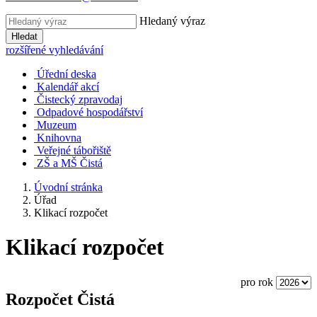
Hledaný výraz
Hledat
rozšířené vyhledávání
Úřední deska
Kalendář akcí
Čistecký zpravodaj
Odpadové hospodářství
Muzeum
Knihovna
Veřejné tábořiště
ZŠ a MŠ Čistá
Úvodní stránka
Úřad
Klikací rozpočet
Klikací rozpočet
pro rok
Rozpočet Čistá