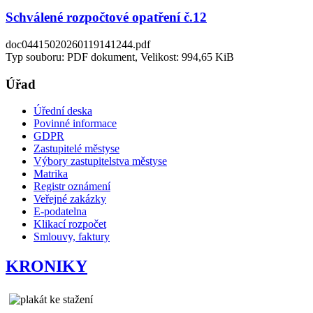
Schválené rozpočtové opatření č.12
doc04415020260119141244.pdf
Typ souboru: PDF dokument, Velikost: 994,65 KiB
Úřad
Úřední deska
Povinné informace
GDPR
Zastupitelé městyse
Výbory zastupitelstva městyse
Matrika
Registr oznámení
Veřejné zakázky
E-podatelna
Klikací rozpočet
Smlouvy, faktury
KRONIKY