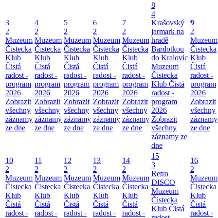
8
4
3
4
5
6
7
Krašovský
9
2
2
2
2
2
jarmark na
2
Muzeum
Muzeum
Muzeum
Muzeum
Muzeum
hradě
Muzeum
Čistecka
Čistecka
Čistecka
Čistecka
Čistecka
Bardotkou
Čistecka
Klub
Klub
Klub
Klub
Klub
do Kralovic
Klub
Čistá
Čistá
Čistá
Čistá
Čistá
Muzeum
Čistá
radost -
radost -
radost -
radost -
radost -
Čistecka
radost -
program
program
program
program
program
Klub Čistá
program
2026
2026
2026
2026
2026
radost -
2026
Zobrazit
Zobrazit
Zobrazit
Zobrazit
Zobrazit
program
Zobrazit
všechny
všechny
všechny
všechny
všechny
2026
všechny
záznamy
záznamy
záznamy
záznamy
záznamy
Zobrazit
záznamy
ze dne
ze dne
ze dne
ze dne
ze dne
všechny
ze dne
záznamy ze
dne
15
10
11
12
13
14
16
3
2
2
2
2
2
2
Retro
Muzeum
Muzeum
Muzeum
Muzeum
Muzeum
Muzeum
DISCO
Čistecka
Čistecka
Čistecka
Čistecka
Čistecka
Čistecka
Muzeum
Klub
Klub
Klub
Klub
Klub
Klub
Čistecka
Čistá
Čistá
Čistá
Čistá
Čistá
Čistá
Klub Čistá
radost -
radost -
radost -
radost -
radost -
radost -
radost -