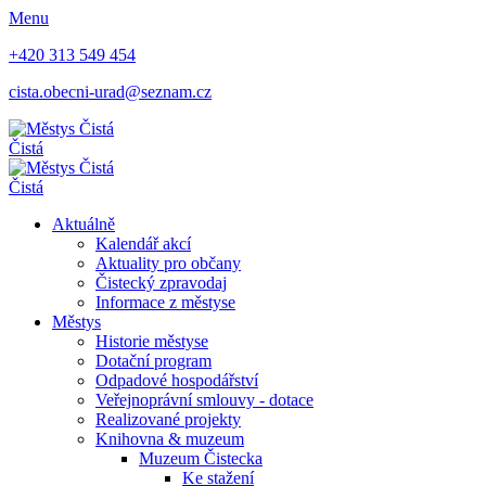
Menu
+420 313 549 454
cista.obecni-urad@seznam.cz
Čistá
Čistá
Aktuálně
Kalendář akcí
Aktuality pro občany
Čistecký zpravodaj
Informace z městyse
Městys
Historie městyse
Dotační program
Odpadové hospodářství
Veřejnoprávní smlouvy - dotace
Realizované projekty
Knihovna & muzeum
Muzeum Čistecka
Ke stažení