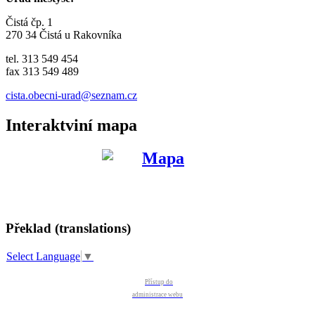
Čistá čp. 1
270 34 Čistá u Rakovníka
tel. 313 549 454
fax 313 549 489
cista.obecni-urad@seznam.cz
Interaktviní mapa
Překlad (translations)
Select Language
▼
Přístup do
administrace webu