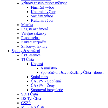
Výbory zastupitelstva městyse
Finanční výbor
Kontrolní výbor
Sociální výbor
Kulturní výbor
Matrika
Registr oznámení
Veřejné zakázky
E-podatelna
Klikací rozpočet
Smlouvy, faktury
Spolky & sdružení
Řkf Jesenice
TJ Čistá
Kopaná
A mužstvo
Společné družstvo Kožlany⁄Čistá - dorost
Stolní tenis
ČASPV - Odbíjená
ČASPV - Ženy
Sportovní fotogalerie
SDH Čistá
DS Tyl Čistá
ČSZP
MO ČRS Čistá