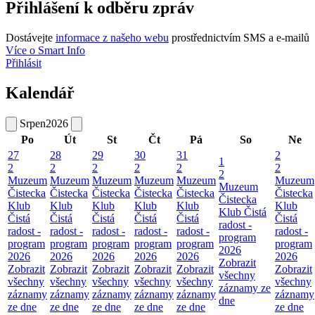
Přihlášení k odběru zpráv
Dostávejte
informace z našeho webu
prostřednictvím SMS a e-mailů
Více o Smart Info
Přihlásit
Kalendář
Srpen
2026
Po
Út
St
Čt
Pá
So
Ne
27
28
29
30
31
2
1
2
2
2
2
2
2
2
Muzeum
Muzeum
Muzeum
Muzeum
Muzeum
Muzeum
Muzeum
Čistecka
Čistecka
Čistecka
Čistecka
Čistecka
Čistecka
Čistecka
Klub
Klub
Klub
Klub
Klub
Klub
Klub Čistá
Čistá
Čistá
Čistá
Čistá
Čistá
Čistá
radost -
radost -
radost -
radost -
radost -
radost -
radost -
program
program
program
program
program
program
program
2026
2026
2026
2026
2026
2026
2026
Zobrazit
Zobrazit
Zobrazit
Zobrazit
Zobrazit
Zobrazit
Zobrazit
všechny
všechny
všechny
všechny
všechny
všechny
všechny
záznamy ze
záznamy
záznamy
záznamy
záznamy
záznamy
záznamy
dne
ze dne
ze dne
ze dne
ze dne
ze dne
ze dne