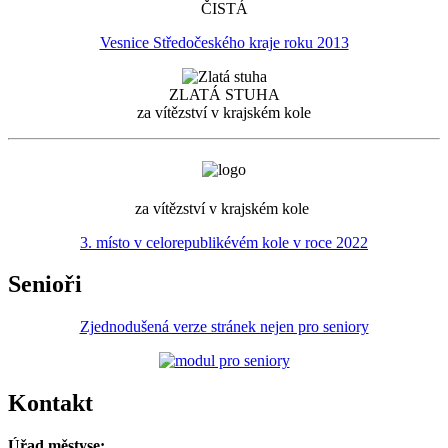
ČISTÁ
Vesnice Středočeského kraje roku 2013
ZLATÁ STUHA
za vítězství v krajském kole
za vítězství v krajském kole
3. místo v celorepublikévém kole v roce 2022
Senioři
Zjednodušená verze stránek nejen pro seniory
Kontakt
Úřad městyse: