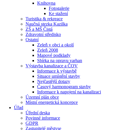
Knihovna
Fotogalerie
Ke stažení
Turistika & rekreace
Naučná stezka Kazilka
ZŠ a MŠ Čistá
Zdravotní středisko
Ostatní
Zeleň v obci a okolí
Zeleň 2008
Mapové podklady
Sbírka na opravu varhan
Výstavba kanalizace a ČOV
Informace k výstavbě
Situace umístění stavby
Nejčastější dotazy
Časový harmonogram stavby
Informace k napojení na kanalizaci
Územní plán obce
Místní energetická koncepce
Úřad
Úřední deska
Povinné informace
GDPR
Zastupitelé městyse