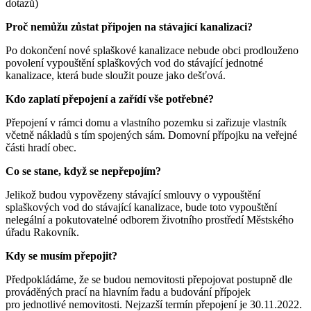
dotazů)
Proč nemůžu zůstat připojen na stávající kanalizaci?
Po dokončení nové splaškové kanalizace nebude obci prodlouženo
povolení vypouštění splaškových vod do stávající jednotné
kanalizace, která bude sloužit pouze jako dešťová.
Kdo zaplatí přepojení a zařídí vše potřebné?
Přepojení v rámci domu a vlastního pozemku si zařizuje vlastník
včetně nákladů s tím spojených sám. Domovní přípojku na veřejné
části hradí obec.
Co se stane, když se nepřepojím?
Jelikož budou vypovězeny stávající smlouvy o vypouštění
splaškových vod do stávající kanalizace, bude toto vypouštění
nelegální a pokutovatelné odborem životního prostředí Městského
úřadu Rakovník.
Kdy se musím přepojit?
Předpokládáme, že se budou nemovitosti přepojovat postupně dle
prováděných prací na hlavním řadu a budování přípojek
pro jednotlivé nemovitosti. Nejzazší termín přepojení je 30.11.2022.