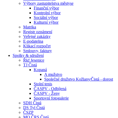
Výbory zastupitelstva městyse
Finanční výbor
Kontrolní výbor
Sociální výbor
Kulturní výbor
Matrika
Registr oznámení
Veřejné zakázky
E-podatelna
Klikací rozpočet
Smlouvy, faktury
Spolky & sdružení
Řkf Jesenice
TJ Čistá
Kopaná
A mužstvo
Společné družstvo Kožlany⁄Čistá - dorost
Stolní tenis
ČASPV - Odbíjená
ČASPV - Ženy
Sportovní fotogalerie
SDH Čistá
DS Tyl Čistá
ČSZP
MO ČRS Čistá