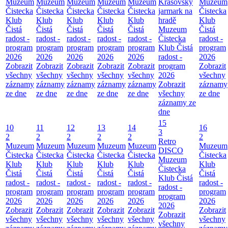
Muzeum
Muzeum
Muzeum
Muzeum
Muzeum
Krašovský
Muzeum
Čistecka
Čistecka
Čistecka
Čistecka
Čistecka
jarmark na
Čistecka
Klub
Klub
Klub
Klub
Klub
hradě
Klub
Čistá
Čistá
Čistá
Čistá
Čistá
Muzeum
Čistá
radost -
radost -
radost -
radost -
radost -
Čistecka
radost -
program
program
program
program
program
Klub Čistá
program
2026
2026
2026
2026
2026
radost -
2026
Zobrazit
Zobrazit
Zobrazit
Zobrazit
Zobrazit
program
Zobrazit
všechny
všechny
všechny
všechny
všechny
2026
všechny
záznamy
záznamy
záznamy
záznamy
záznamy
Zobrazit
záznamy
ze dne
ze dne
ze dne
ze dne
ze dne
všechny
ze dne
záznamy ze
dne
15
10
11
12
13
14
16
3
2
2
2
2
2
2
Retro
Muzeum
Muzeum
Muzeum
Muzeum
Muzeum
Muzeum
DISCO
Čistecka
Čistecka
Čistecka
Čistecka
Čistecka
Čistecka
Muzeum
Klub
Klub
Klub
Klub
Klub
Klub
Čistecka
Čistá
Čistá
Čistá
Čistá
Čistá
Čistá
Klub Čistá
radost -
radost -
radost -
radost -
radost -
radost -
radost -
program
program
program
program
program
program
program
2026
2026
2026
2026
2026
2026
2026
Zobrazit
Zobrazit
Zobrazit
Zobrazit
Zobrazit
Zobrazit
Zobrazit
všechny
všechny
všechny
všechny
všechny
všechny
všechny