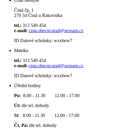
Úřad městyse
Čistá čp. 1
270 34 Čistá u Rakovníka
tel.:
313 549 454
e-mail:
cista.obecni-urad@seznam.cz
ID Datové schránky: wxxbew7
Matrika
tel.:
313 549 454
e-mail:
cista.obecni-urad@seznam.cz
ID Datové schránky: wxxbew7
Úřední hodiny
Po:
8.00 - 11.30 12.00 - 17.00
Út:
dle tel. dohody
St
: 8.00 - 11.30 12.00 - 17.00
Čt, Pá:
dle tel. dohody