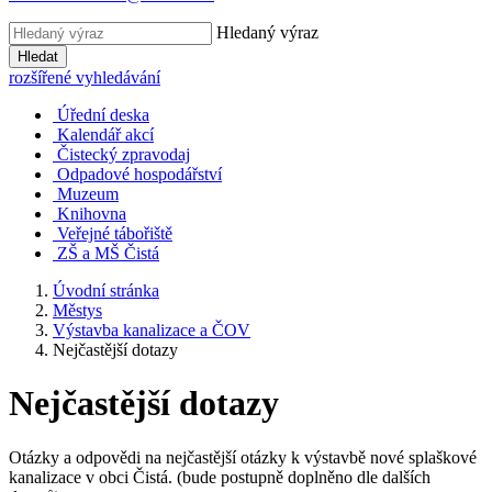
Hledaný výraz
Hledat
rozšířené vyhledávání
Úřední deska
Kalendář akcí
Čistecký zpravodaj
Odpadové hospodářství
Muzeum
Knihovna
Veřejné tábořiště
ZŠ a MŠ Čistá
Úvodní stránka
Městys
Výstavba kanalizace a ČOV
Nejčastější dotazy
Nejčastější dotazy
Otázky a odpovědi na nejčastější otázky k výstavbě nové splaškové
kanalizace v obci Čistá. (bude postupně doplněno dle dalších