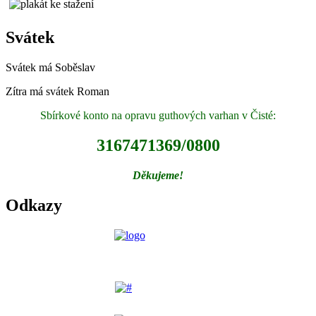
Svátek
Svátek má
Soběslav
Zítra má svátek
Roman
Sbírkové konto na opravu guthových varhan v Čisté:
3167471369/0800
Děkujeme!
Odkazy