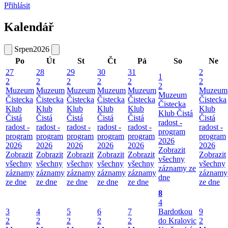
Přihlásit
Kalendář
Srpen
2026
Po
Út
St
Čt
Pá
So
Ne
27
28
29
30
31
2
1
2
2
2
2
2
2
2
Muzeum
Muzeum
Muzeum
Muzeum
Muzeum
Muzeum
Muzeum
Čistecka
Čistecka
Čistecka
Čistecka
Čistecka
Čistecka
Čistecka
Klub
Klub
Klub
Klub
Klub
Klub
Klub Čistá
Čistá
Čistá
Čistá
Čistá
Čistá
Čistá
radost -
radost -
radost -
radost -
radost -
radost -
radost -
program
program
program
program
program
program
program
2026
2026
2026
2026
2026
2026
2026
Zobrazit
Zobrazit
Zobrazit
Zobrazit
Zobrazit
Zobrazit
Zobrazit
všechny
všechny
všechny
všechny
všechny
všechny
všechny
záznamy ze
záznamy
záznamy
záznamy
záznamy
záznamy
záznamy
dne
ze dne
ze dne
ze dne
ze dne
ze dne
ze dne
8
4
3
4
5
6
7
Bardotkou
9
2
2
2
2
2
do Kralovic
2