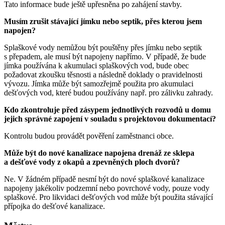
Tato informace bude ještě upřesněna po zahájení stavby.
Musím zrušit stávající jímku nebo septik, přes kterou jsem
napojen?
Splaškové vody nemůžou být pouštěny přes jímku nebo septik
s přepadem, ale musí být napojeny napřímo. V případě, že bude
jímka používána k akumulaci splaškových vod, bude obec
požadovat zkoušku těsnosti a následně doklady o pravidelnosti
vývozu. Jímka může být samozřejmě použita pro akumulaci
dešťových vod, které budou používány např. pro zálivku zahrady.
Kdo zkontroluje před zásypem jednotlivých rozvodů u domu
jejich správné zapojení v souladu s projektovou dokumentací?
Kontrolu budou provádět pověření zaměstnanci obce.
Může být do nové kanalizace napojena drenáž ze sklepa
a dešťové vody z okapů a zpevněných ploch dvorů?
Ne. V žádném případě nesmí být do nové splaškové kanalizace
napojeny jakékoliv podzemní nebo povrchové vody, pouze vody
splaškové. Pro likvidaci dešťových vod může být použita stávající
přípojka do dešťové kanalizace.