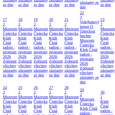
záznamy
záznamy
záznamy
záznamy
záznamy
záznamy
záznamy ze
ze dne
ze dne
ze dne
ze dne
ze dne
ze dne
dne
22
3
17
18
19
20
21
23
Volejbalový
2
2
2
2
2
2
turnaj O
Muzeum
Muzeum
Muzeum
Muzeum
Muzeum
Muzeum
čisteckou
Čistecka
Čistecka
Čistecka
Čistecka
Čistecka
Čistecka
buchtu
Klub
Klub
Klub
Klub
Klub
Klub
Muzeum
Čistá
Čistá
Čistá
Čistá
Čistá
Čistá
Čistecka
radost -
radost -
radost -
radost -
radost -
radost -
Klub Čistá
program
program
program
program
program
program
radost -
2026
2026
2026
2026
2026
2026
program
Zobrazit
Zobrazit
Zobrazit
Zobrazit
Zobrazit
Zobrazit
2026
všechny
všechny
všechny
všechny
všechny
všechny
Zobrazit
záznamy
záznamy
záznamy
záznamy
záznamy
záznamy
všechny
ze dne
ze dne
ze dne
ze dne
ze dne
ze dne
záznamy ze
dne
24
25
26
27
28
29
2
2
2
2
2
30
2
Muzeum
Muzeum
Muzeum
Muzeum
Muzeum
1
Muzeum
Čistecka
Čistecka
Čistecka
Čistecka
Čistecka
Klub
Čistecka
Klub
Klub
Klub
Klub
Klub
Čistá
Klub Čistá
Čistá
Čistá
Čistá
Čistá
Čistá
radost -
radost -