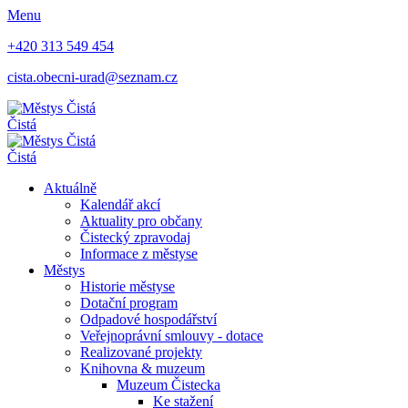
Menu
+420 313 549 454
cista.obecni-urad@seznam.cz
Čistá
Čistá
Aktuálně
Kalendář akcí
Aktuality pro občany
Čistecký zpravodaj
Informace z městyse
Městys
Historie městyse
Dotační program
Odpadové hospodářství
Veřejnoprávní smlouvy - dotace
Realizované projekty
Knihovna & muzeum
Muzeum Čistecka
Ke stažení