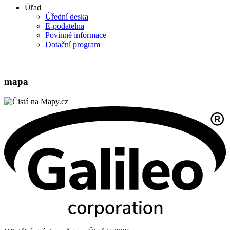
Úřad
Úřední deska
E-podatelna
Povinné informace
Dotační program
mapa