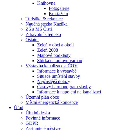
Knihovna
Fotogalerie
Ke stažení
Turistika & rekreace
Naučná stezka Kazilka
ZŠ a MŠ Čistá
Zdravotní středisko
Ostatní
Zeleň v obci a okolí
Zeleň 2008
Mapové podklady
Sbírka na opravu varhan
Výstavba kanalizace a ČOV
Informace k výstavbě
Situace umístění stavby
Nejčastější dotazy
Časový harmonogram stavby
Informace k napojení na kanalizaci
Územní plán obce
Místní energetická koncepce
Úřad
Úřední deska
Povinné informace
GDPR
Zastupitelé městyse