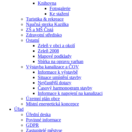
Knihovna
Fotogalerie
Ke stažení
Turistika & rekreace
Naučná stezka Kazilka
ZŠ a MŠ Čistá
Zdravotní středisko
Ostatní
Zeleň v obci a okolí
Zeleň 2008
Mapové podklady
Sbírka na opravu varhan
Výstavba kanalizace a ČOV
Informace k výstavbě
Situace umístění stavby
Nejčastější dotazy
Časový harmonogram stavby
Informace k napojení na kanalizaci
Územní plán obce
Místní energetická koncepce
Úřad
Úřední deska
Povinné informace
GDPR
Zastupitelé městyse