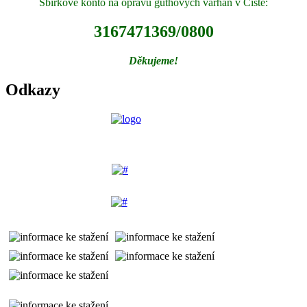
Sbírkové konto na opravu guthových varhan v Čisté:
3167471369/0800
Děkujeme!
Odkazy