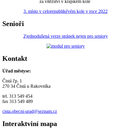
za vítězství v krajském kole
3. místo v celorepublikévém kole v roce 2022
Senioři
Zjednodušená verze stránek nejen pro seniory
Kontakt
Úřad městyse:
Čistá čp. 1
270 34 Čistá u Rakovníka
tel. 313 549 454
fax 313 549 489
cista.obecni-urad@seznam.cz
Interaktviní mapa