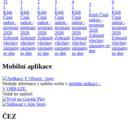
31
1
2
3
4
6
5
1
1
1
1
1
1
1
Klub
Klub
Klub
Klub
Klub
Klub
Klub Čistá
Čistá
Čistá
Čistá
Čistá
Čistá
Čistá
radost -
radost -
radost -
radost -
radost -
radost -
radost -
program
program
program
program
program
program
program
2026
2026
2026
2026
2026
2026
2026
Zobrazit
Zobrazit
Zobrazit
Zobrazit
Zobrazit
Zobrazit
Zobrazit
všechny
všechny
všechny
všechny
všechny
všechny
všechny
záznamy ze
záznamy
záznamy
záznamy
záznamy
záznamy
záznamy
dne
ze dne
ze dne
ze dne
ze dne
ze dne
ze dne
Mobilní aplikace
Sledujte informace z našeho webu v
mobilní aplikaci –
V OBRAZE.
Volně ke stažení:
ČEZ