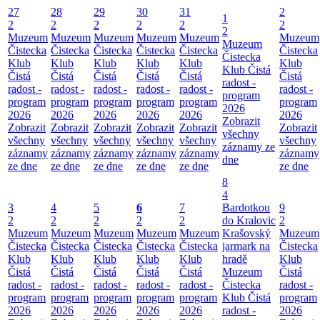
27
28
29
30
31
2
1
2
2
2
2
2
2
2
Muzeum
Muzeum
Muzeum
Muzeum
Muzeum
Muzeum
Muzeum
Čistecka
Čistecka
Čistecka
Čistecka
Čistecka
Čistecka
Čistecka
Klub
Klub
Klub
Klub
Klub
Klub
Klub Čistá
Čistá
Čistá
Čistá
Čistá
Čistá
Čistá
radost -
radost -
radost -
radost -
radost -
radost -
radost -
program
program
program
program
program
program
program
2026
2026
2026
2026
2026
2026
2026
Zobrazit
Zobrazit
Zobrazit
Zobrazit
Zobrazit
Zobrazit
Zobrazit
všechny
všechny
všechny
všechny
všechny
všechny
všechny
záznamy ze
záznamy
záznamy
záznamy
záznamy
záznamy
záznamy
dne
ze dne
ze dne
ze dne
ze dne
ze dne
ze dne
8
4
3
4
5
6
7
Bardotkou
9
2
2
2
2
2
do Kralovic
2
Muzeum
Muzeum
Muzeum
Muzeum
Muzeum
Krašovský
Muzeum
Čistecka
Čistecka
Čistecka
Čistecka
Čistecka
jarmark na
Čistecka
Klub
Klub
Klub
Klub
Klub
hradě
Klub
Čistá
Čistá
Čistá
Čistá
Čistá
Muzeum
Čistá
radost -
radost -
radost -
radost -
radost -
Čistecka
radost -
program
program
program
program
program
Klub Čistá
program
2026
2026
2026
2026
2026
radost -
2026