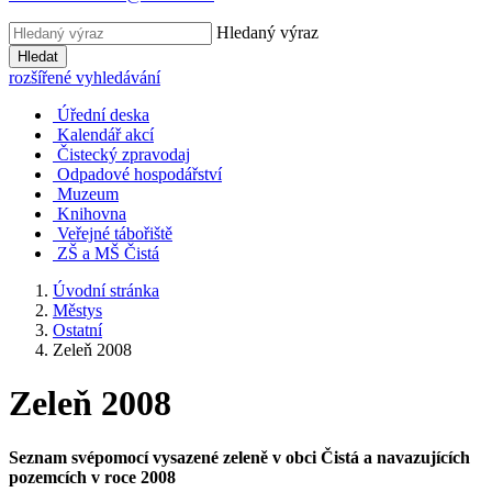
Hledaný výraz
Hledat
rozšířené vyhledávání
Úřední deska
Kalendář akcí
Čistecký zpravodaj
Odpadové hospodářství
Muzeum
Knihovna
Veřejné tábořiště
ZŠ a MŠ Čistá
Úvodní stránka
Městys
Ostatní
Zeleň 2008
Zeleň 2008
Seznam svépomocí vysazené zeleně v obci Čistá a navazujících
pozemcích v roce 2008