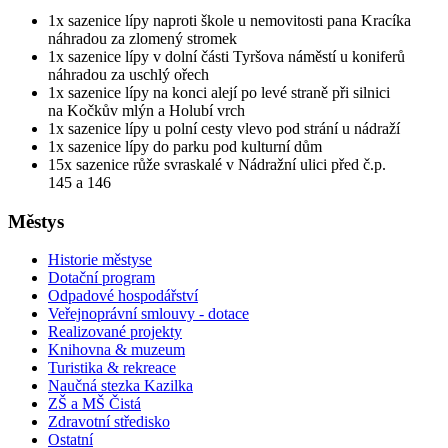
1x sazenice lípy naproti škole u nemovitosti pana Kracíka
náhradou za zlomený stromek
1x sazenice lípy v dolní části Tyršova náměstí u koniferů
náhradou za uschlý ořech
1x sazenice lípy na konci alejí po levé straně při silnici
na Kočkův mlýn a Holubí vrch
1x sazenice lípy u polní cesty vlevo pod strání u nádraží
1x sazenice lípy do parku pod kulturní dům
15x sazenice růže svraskalé v Nádražní ulici před č.p.
145 a 146
Městys
Historie městyse
Dotační program
Odpadové hospodářství
Veřejnoprávní smlouvy - dotace
Realizované projekty
Knihovna & muzeum
Turistika & rekreace
Naučná stezka Kazilka
ZŠ a MŠ Čistá
Zdravotní středisko
Ostatní