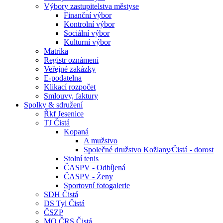
Výbory zastupitelstva městyse
Finanční výbor
Kontrolní výbor
Sociální výbor
Kulturní výbor
Matrika
Registr oznámení
Veřejné zakázky
E-podatelna
Klikací rozpočet
Smlouvy, faktury
Spolky & sdružení
Řkf Jesenice
TJ Čistá
Kopaná
A mužstvo
Společné družstvo Kožlany⁄Čistá - dorost
Stolní tenis
ČASPV - Odbíjená
ČASPV - Ženy
Sportovní fotogalerie
SDH Čistá
DS Tyl Čistá
ČSZP
MO ČRS Čistá