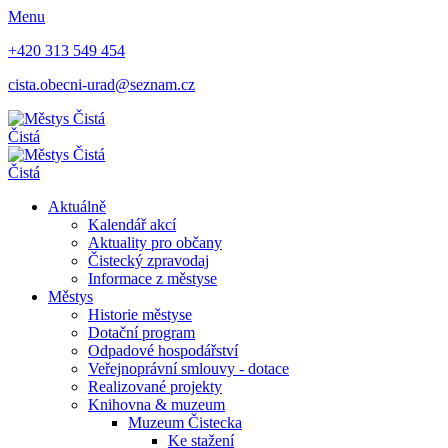
Menu
+420 313 549 454
cista.obecni-urad@seznam.cz
Čistá
Čistá
Aktuálně
Kalendář akcí
Aktuality pro občany
Čistecký zpravodaj
Informace z městyse
Městys
Historie městyse
Dotační program
Odpadové hospodářství
Veřejnoprávní smlouvy - dotace
Realizované projekty
Knihovna & muzeum
Muzeum Čistecka
Ke stažení