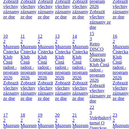
Zobrazit
Zobrazit
Zobrazit
Zobrazit
Zobrazit
program
Zobrazit
všechny
všechny
všechny
všechny
všechny
2026
všechny
záznamy
záznamy
záznamy
záznamy
záznamy
Zobrazit
záznamy
ze dne
ze dne
ze dne
ze dne
ze dne
všechny
ze dne
záznamy ze
dne
15
10
11
12
13
14
16
3
2
2
2
2
2
2
Retro
Muzeum
Muzeum
Muzeum
Muzeum
Muzeum
Muzeum
DISCO
Čistecka
Čistecka
Čistecka
Čistecka
Čistecka
Čistecka
Muzeum
Klub
Klub
Klub
Klub
Klub
Klub
Čistecka
Čistá
Čistá
Čistá
Čistá
Čistá
Čistá
Klub Čistá
radost -
radost -
radost -
radost -
radost -
radost -
radost -
program
program
program
program
program
program
program
2026
2026
2026
2026
2026
2026
2026
Zobrazit
Zobrazit
Zobrazit
Zobrazit
Zobrazit
Zobrazit
Zobrazit
všechny
všechny
všechny
všechny
všechny
všechny
všechny
záznamy
záznamy
záznamy
záznamy
záznamy
záznamy
záznamy ze
ze dne
ze dne
ze dne
ze dne
ze dne
ze dne
dne
22
3
17
18
19
20
21
23
Volejbalový
2
2
2
2
2
2
turnaj O
Muzeum
Muzeum
Muzeum
Muzeum
Muzeum
Muzeum
čisteckou