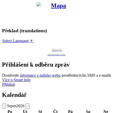
Překlad (translations)
Select Language
▼
Přístup do
administrace webu
Přihlášení k odběru zpráv
Dostávejte
informace z našeho webu
prostřednictvím SMS a e-mailů
Více o Smart Info
Přihlásit
Kalendář
Srpen
2026
Po
Út
St
Čt
Pá
So
Ne