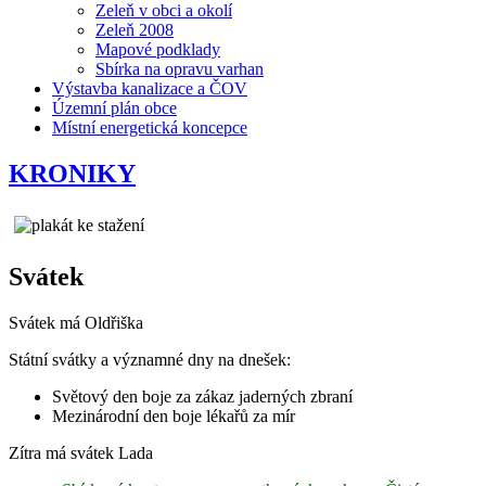
Zeleň v obci a okolí
Zeleň 2008
Mapové podklady
Sbírka na opravu varhan
Výstavba kanalizace a ČOV
Územní plán obce
Místní energetická koncepce
KRONIKY
Svátek
Svátek má
Oldřiška
Státní svátky a významné dny na dnešek:
Světový den boje za zákaz jaderných zbraní
Mezinárodní den boje lékařů za mír
Zítra má svátek
Lada