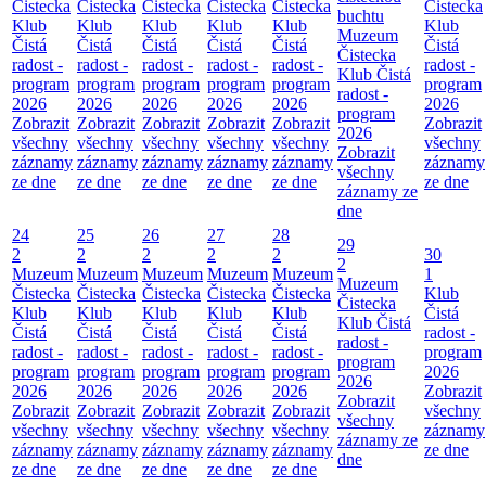
Čistecka
Čistecka
Čistecka
Čistecka
Čistecka
Čistecka
buchtu
Klub
Klub
Klub
Klub
Klub
Klub
Muzeum
Čistá
Čistá
Čistá
Čistá
Čistá
Čistá
Čistecka
radost -
radost -
radost -
radost -
radost -
radost -
Klub Čistá
program
program
program
program
program
program
radost -
2026
2026
2026
2026
2026
2026
program
Zobrazit
Zobrazit
Zobrazit
Zobrazit
Zobrazit
Zobrazit
2026
všechny
všechny
všechny
všechny
všechny
všechny
Zobrazit
záznamy
záznamy
záznamy
záznamy
záznamy
záznamy
všechny
ze dne
ze dne
ze dne
ze dne
ze dne
ze dne
záznamy ze
dne
24
25
26
27
28
29
2
2
2
2
2
30
2
Muzeum
Muzeum
Muzeum
Muzeum
Muzeum
1
Muzeum
Čistecka
Čistecka
Čistecka
Čistecka
Čistecka
Klub
Čistecka
Klub
Klub
Klub
Klub
Klub
Čistá
Klub Čistá
Čistá
Čistá
Čistá
Čistá
Čistá
radost -
radost -
radost -
radost -
radost -
radost -
radost -
program
program
program
program
program
program
program
2026
2026
2026
2026
2026
2026
2026
Zobrazit
Zobrazit
Zobrazit
Zobrazit
Zobrazit
Zobrazit
Zobrazit
všechny
všechny
všechny
všechny
všechny
všechny
všechny
záznamy
záznamy ze
záznamy
záznamy
záznamy
záznamy
záznamy
ze dne
dne
ze dne
ze dne
ze dne
ze dne
ze dne