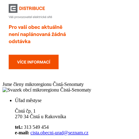
Jsme členy mikroregionu
Čistá-Senomaty
Úřad městyse
Čistá čp. 1
270 34 Čistá u Rakovníka
tel.:
313 549 454
e-mail:
cista.obecni-urad@seznam.cz