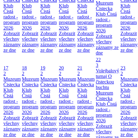
Čistecka
Čistecka
Čistecka
Čistecka
Čistecka
Čistecka
Muzeum
Klub
Klub
Klub
Klub
Klub
Klub
Čistecka
Čistá
Čistá
Čistá
Čistá
Čistá
Čistá
Klub Čistá
radost -
radost -
radost -
radost -
radost -
radost -
radost -
program
program
program
program
program
program
program
2026
2026
2026
2026
2026
2026
2026
Zobrazit
Zobrazit
Zobrazit
Zobrazit
Zobrazit
Zobrazit
Zobrazit
všechny
všechny
všechny
všechny
všechny
všechny
všechny
záznamy
záznamy
záznamy
záznamy
záznamy
záznamy
záznamy ze
ze dne
ze dne
ze dne
ze dne
ze dne
ze dne
dne
22
3
17
18
19
20
21
23
Volejbalový
2
2
2
2
2
2
turnaj O
Muzeum
Muzeum
Muzeum
Muzeum
Muzeum
Muzeum
čisteckou
Čistecka
Čistecka
Čistecka
Čistecka
Čistecka
Čistecka
buchtu
Klub
Klub
Klub
Klub
Klub
Klub
Muzeum
Čistá
Čistá
Čistá
Čistá
Čistá
Čistá
Čistecka
radost -
radost -
radost -
radost -
radost -
radost -
Klub Čistá
program
program
program
program
program
program
radost -
2026
2026
2026
2026
2026
2026
program
Zobrazit
Zobrazit
Zobrazit
Zobrazit
Zobrazit
Zobrazit
2026
všechny
všechny
všechny
všechny
všechny
všechny
Zobrazit
záznamy
záznamy
záznamy
záznamy
záznamy
záznamy
všechny
ze dne
ze dne
ze dne
ze dne
ze dne
ze dne
záznamy ze