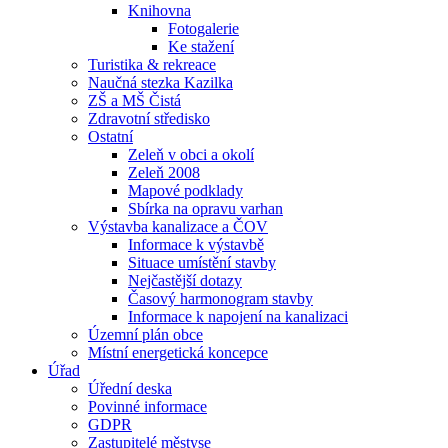
Knihovna
Fotogalerie
Ke stažení
Turistika & rekreace
Naučná stezka Kazilka
ZŠ a MŠ Čistá
Zdravotní středisko
Ostatní
Zeleň v obci a okolí
Zeleň 2008
Mapové podklady
Sbírka na opravu varhan
Výstavba kanalizace a ČOV
Informace k výstavbě
Situace umístění stavby
Nejčastější dotazy
Časový harmonogram stavby
Informace k napojení na kanalizaci
Územní plán obce
Místní energetická koncepce
Úřad
Úřední deska
Povinné informace
GDPR
Zastupitelé městyse