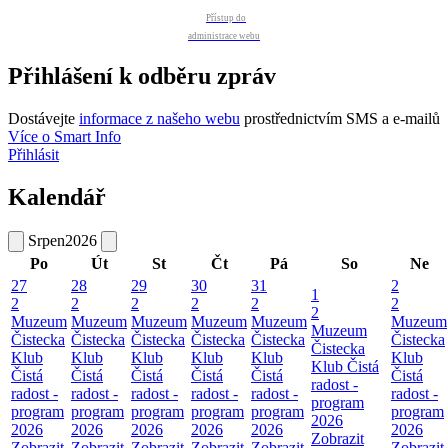
Přístup do
administrace webu
Přihlášení k odběru zpráv
Dostávejte
informace z našeho webu
prostřednictvím SMS a e-mailů
Více o Smart Info
Přihlásit
Kalendář
Srpen
2026
Po
Út
St
Čt
Pá
So
Ne
27
28
29
30
31
2
1
2
2
2
2
2
2
2
Muzeum
Muzeum
Muzeum
Muzeum
Muzeum
Muzeum
Muzeum
Čistecka
Čistecka
Čistecka
Čistecka
Čistecka
Čistecka
Čistecka
Klub
Klub
Klub
Klub
Klub
Klub
Klub Čistá
Čistá
Čistá
Čistá
Čistá
Čistá
Čistá
radost -
radost -
radost -
radost -
radost -
radost -
radost -
program
program
program
program
program
program
program
2026
2026
2026
2026
2026
2026
2026
Zobrazit
Zobrazit
Zobrazit
Zobrazit
Zobrazit
Zobrazit
Zobrazit