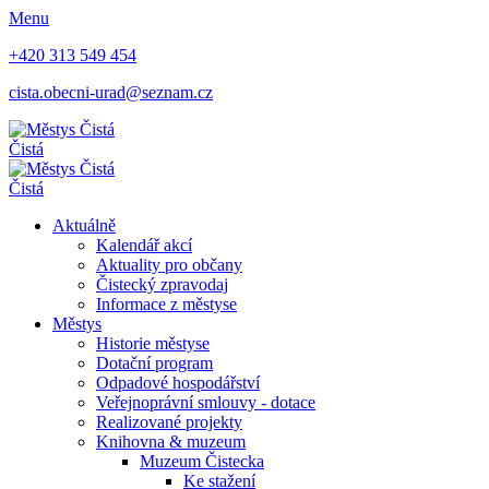
Menu
+420 313 549 454
cista.obecni-urad@seznam.cz
Čistá
Čistá
Aktuálně
Kalendář akcí
Aktuality pro občany
Čistecký zpravodaj
Informace z městyse
Městys
Historie městyse
Dotační program
Odpadové hospodářství
Veřejnoprávní smlouvy - dotace
Realizované projekty
Knihovna & muzeum
Muzeum Čistecka
Ke stažení