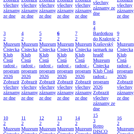
všechny
všechny
všechny
všechny
všechny
všechny
všechny
záznamy ze
záznamy
záznamy
záznamy
záznamy
záznamy
záznamy
dne
ze dne
ze dne
ze dne
ze dne
ze dne
ze dne
8
4
3
4
5
6
7
Bardotkou
9
2
2
2
2
2
do Kralovic
2
Muzeum
Muzeum
Muzeum
Muzeum
Muzeum
Krašovský
Muzeum
Čistecka
Čistecka
Čistecka
Čistecka
Čistecka
jarmark na
Čistecka
Klub
Klub
Klub
Klub
Klub
hradě
Klub
Čistá
Čistá
Čistá
Čistá
Čistá
Muzeum
Čistá
radost -
radost -
radost -
radost -
radost -
Čistecka
radost -
program
program
program
program
program
Klub Čistá
program
2026
2026
2026
2026
2026
radost -
2026
Zobrazit
Zobrazit
Zobrazit
Zobrazit
Zobrazit
program
Zobrazit
všechny
všechny
všechny
všechny
všechny
2026
všechny
záznamy
záznamy
záznamy
záznamy
záznamy
Zobrazit
záznamy
ze dne
ze dne
ze dne
ze dne
ze dne
všechny
ze dne
záznamy ze
dne
15
10
11
12
13
14
16
3
2
2
2
2
2
2
Retro
Muzeum
Muzeum
Muzeum
Muzeum
Muzeum
Muzeum
DISCO