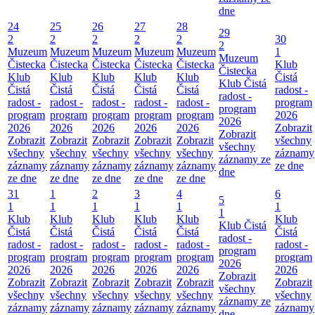
dne
24
25
26
27
28
29
2
2
2
2
2
30
2
Muzeum
Muzeum
Muzeum
Muzeum
Muzeum
1
Muzeum
Čistecka
Čistecka
Čistecka
Čistecka
Čistecka
Klub
Čistecka
Klub
Klub
Klub
Klub
Klub
Čistá
Klub Čistá
Čistá
Čistá
Čistá
Čistá
Čistá
radost -
radost -
radost -
radost -
radost -
radost -
radost -
program
program
program
program
program
program
program
2026
2026
2026
2026
2026
2026
2026
Zobrazit
Zobrazit
Zobrazit
Zobrazit
Zobrazit
Zobrazit
Zobrazit
všechny
všechny
všechny
všechny
všechny
všechny
všechny
záznamy
záznamy ze
záznamy
záznamy
záznamy
záznamy
záznamy
ze dne
dne
ze dne
ze dne
ze dne
ze dne
ze dne
31
1
2
3
4
6
5
1
1
1
1
1
1
1
Klub
Klub
Klub
Klub
Klub
Klub
Klub Čistá
Čistá
Čistá
Čistá
Čistá
Čistá
Čistá
radost -
radost -
radost -
radost -
radost -
radost -
radost -
program
program
program
program
program
program
program
2026
2026
2026
2026
2026
2026
2026
Zobrazit
Zobrazit
Zobrazit
Zobrazit
Zobrazit
Zobrazit
Zobrazit
všechny
všechny
všechny
všechny
všechny
všechny
všechny
záznamy ze
záznamy
záznamy
záznamy
záznamy
záznamy
záznamy
dne