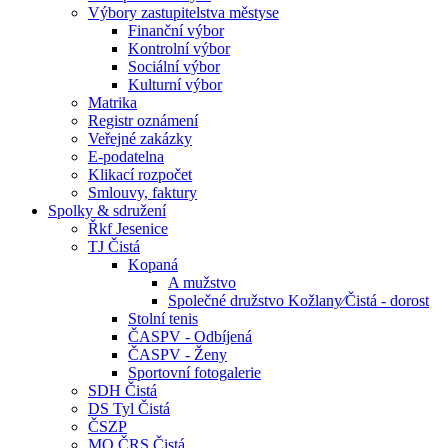
Výbory zastupitelstva městyse
Finanční výbor
Kontrolní výbor
Sociální výbor
Kulturní výbor
Matrika
Registr oznámení
Veřejné zakázky
E-podatelna
Klikací rozpočet
Smlouvy, faktury
Spolky & sdružení
Řkf Jesenice
TJ Čistá
Kopaná
A mužstvo
Společné družstvo Kožlany⁄Čistá - dorost
Stolní tenis
ČASPV - Odbíjená
ČASPV - Ženy
Sportovní fotogalerie
SDH Čistá
DS Tyl Čistá
ČSZP
MO ČRS Čistá