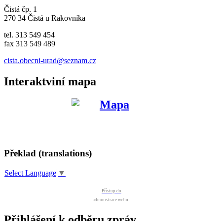
Čistá čp. 1
270 34 Čistá u Rakovníka
tel. 313 549 454
fax 313 549 489
cista.obecni-urad@seznam.cz
Interaktviní mapa
Překlad (translations)
Select Language
▼
Přístup do
administrace webu
Přihlášení k odběru zpráv