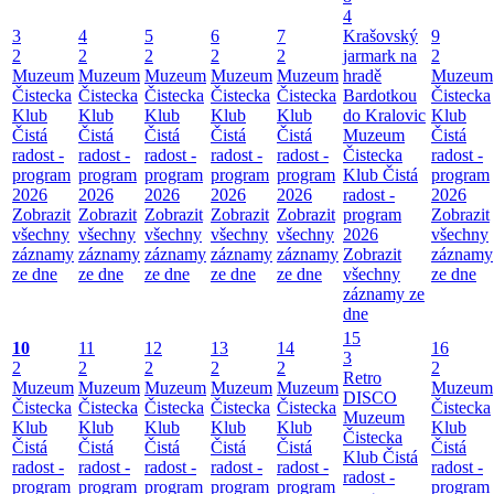
4
3
4
5
6
7
Krašovský
9
2
2
2
2
2
jarmark na
2
Muzeum
Muzeum
Muzeum
Muzeum
Muzeum
hradě
Muzeum
Čistecka
Čistecka
Čistecka
Čistecka
Čistecka
Bardotkou
Čistecka
Klub
Klub
Klub
Klub
Klub
do Kralovic
Klub
Čistá
Čistá
Čistá
Čistá
Čistá
Muzeum
Čistá
radost -
radost -
radost -
radost -
radost -
Čistecka
radost -
program
program
program
program
program
Klub Čistá
program
2026
2026
2026
2026
2026
radost -
2026
Zobrazit
Zobrazit
Zobrazit
Zobrazit
Zobrazit
program
Zobrazit
všechny
všechny
všechny
všechny
všechny
2026
všechny
záznamy
záznamy
záznamy
záznamy
záznamy
Zobrazit
záznamy
ze dne
ze dne
ze dne
ze dne
ze dne
všechny
ze dne
záznamy ze
dne
15
10
11
12
13
14
16
3
2
2
2
2
2
2
Retro
Muzeum
Muzeum
Muzeum
Muzeum
Muzeum
Muzeum
DISCO
Čistecka
Čistecka
Čistecka
Čistecka
Čistecka
Čistecka
Muzeum
Klub
Klub
Klub
Klub
Klub
Klub
Čistecka
Čistá
Čistá
Čistá
Čistá
Čistá
Čistá
Klub Čistá
radost -
radost -
radost -
radost -
radost -
radost -
radost -
program
program
program
program
program
program