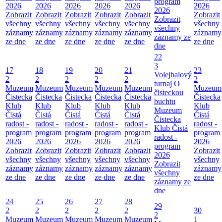
program
2026
2026
2026
2026
2026
2026
2026
Zobrazit
Zobrazit
Zobrazit
Zobrazit
Zobrazit
Zobrazit
Zobrazit
všechny
všechny
všechny
všechny
všechny
všechny
všechny
záznamy
záznamy
záznamy
záznamy
záznamy
záznamy
záznamy ze
ze dne
ze dne
ze dne
ze dne
ze dne
ze dne
dne
22
3
17
18
19
20
21
23
Volejbalový
2
2
2
2
2
2
turnaj O
Muzeum
Muzeum
Muzeum
Muzeum
Muzeum
Muzeum
čisteckou
Čistecka
Čistecka
Čistecka
Čistecka
Čistecka
Čistecka
buchtu
Klub
Klub
Klub
Klub
Klub
Klub
Muzeum
Čistá
Čistá
Čistá
Čistá
Čistá
Čistá
Čistecka
radost -
radost -
radost -
radost -
radost -
radost -
Klub Čistá
program
program
program
program
program
program
radost -
2026
2026
2026
2026
2026
2026
program
Zobrazit
Zobrazit
Zobrazit
Zobrazit
Zobrazit
Zobrazit
2026
všechny
všechny
všechny
všechny
všechny
všechny
Zobrazit
záznamy
záznamy
záznamy
záznamy
záznamy
záznamy
všechny
ze dne
ze dne
ze dne
ze dne
ze dne
ze dne
záznamy ze
dne
24
25
26
27
28
29
2
2
2
2
2
30
2
Muzeum
Muzeum
Muzeum
Muzeum
Muzeum
1