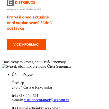
Jsme členy mikroregionu
Čistá-Senomaty
Úřad městyse
Čistá čp. 1
270 34 Čistá u Rakovníka
tel.:
313 549 454
e-mail:
cista.obecni-urad@seznam.cz
ID Datové schránky: wxxbew7