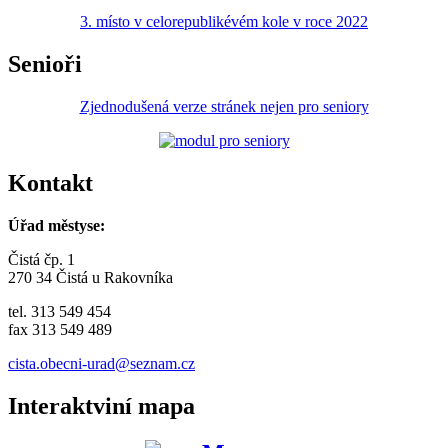
3. místo v celorepublikévém kole v roce 2022
Senioři
Zjednodušená verze stránek nejen pro seniory
Kontakt
Úřad městyse:
Čistá čp. 1
270 34 Čistá u Rakovníka
tel. 313 549 454
fax 313 549 489
cista.obecni-urad@seznam.cz
Interaktviní mapa