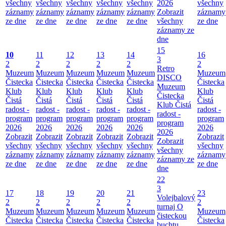
všechny
všechny
všechny
všechny
všechny
2026
všechny
záznamy
záznamy
záznamy
záznamy
záznamy
Zobrazit
záznamy
ze dne
ze dne
ze dne
ze dne
ze dne
všechny
ze dne
záznamy ze
dne
15
10
11
12
13
14
16
3
2
2
2
2
2
2
Retro
Muzeum
Muzeum
Muzeum
Muzeum
Muzeum
Muzeum
DISCO
Čistecka
Čistecka
Čistecka
Čistecka
Čistecka
Čistecka
Muzeum
Klub
Klub
Klub
Klub
Klub
Klub
Čistecka
Čistá
Čistá
Čistá
Čistá
Čistá
Čistá
Klub Čistá
radost -
radost -
radost -
radost -
radost -
radost -
radost -
program
program
program
program
program
program
program
2026
2026
2026
2026
2026
2026
2026
Zobrazit
Zobrazit
Zobrazit
Zobrazit
Zobrazit
Zobrazit
Zobrazit
všechny
všechny
všechny
všechny
všechny
všechny
všechny
záznamy
záznamy
záznamy
záznamy
záznamy
záznamy
záznamy ze
ze dne
ze dne
ze dne
ze dne
ze dne
ze dne
dne
22
3
17
18
19
20
21
23
Volejbalový
2
2
2
2
2
2
turnaj O
Muzeum
Muzeum
Muzeum
Muzeum
Muzeum
Muzeum
čisteckou
Čistecka
Čistecka
Čistecka
Čistecka
Čistecka
Čistecka
buchtu