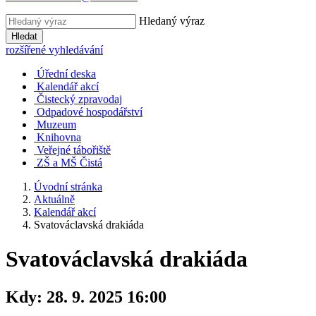
Hledaný výraz
Hledat
rozšířené vyhledávání
Úřední deska
Kalendář akcí
Čistecký zpravodaj
Odpadové hospodářství
Muzeum
Knihovna
Veřejné tábořiště
ZŠ a MŠ Čistá
Úvodní stránka
Aktuálně
Kalendář akcí
Svatováclavská drakiáda
Svatováclavská drakiáda
Kdy:
28. 9. 2025 16:00