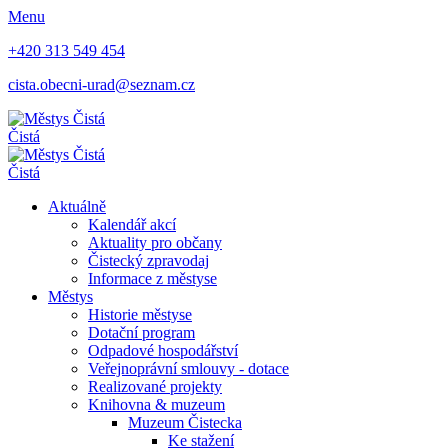
Menu
+420 313 549 454
cista.obecni-urad@seznam.cz
Čistá
Čistá
Aktuálně
Kalendář akcí
Aktuality pro občany
Čistecký zpravodaj
Informace z městyse
Městys
Historie městyse
Dotační program
Odpadové hospodářství
Veřejnoprávní smlouvy - dotace
Realizované projekty
Knihovna & muzeum
Muzeum Čistecka
Ke stažení