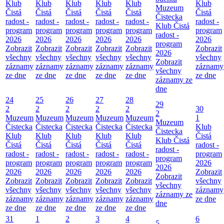
Klub
Klub
Klub
Klub
Klub
Klub
Muzeum
Čistá
Čistá
Čistá
Čistá
Čistá
Čistá
Čistecka
radost -
radost -
radost -
radost -
radost -
radost -
Klub Čistá
program
program
program
program
program
program
radost -
2026
2026
2026
2026
2026
2026
program
Zobrazit
Zobrazit
Zobrazit
Zobrazit
Zobrazit
Zobrazit
2026
všechny
všechny
všechny
všechny
všechny
všechny
Zobrazit
záznamy
záznamy
záznamy
záznamy
záznamy
záznamy
všechny
ze dne
ze dne
ze dne
ze dne
ze dne
ze dne
záznamy ze
dne
24
25
26
27
28
29
2
2
2
2
2
30
2
Muzeum
Muzeum
Muzeum
Muzeum
Muzeum
1
Muzeum
Čistecka
Čistecka
Čistecka
Čistecka
Čistecka
Klub
Čistecka
Klub
Klub
Klub
Klub
Klub
Čistá
Klub Čistá
Čistá
Čistá
Čistá
Čistá
Čistá
radost -
radost -
radost -
radost -
radost -
radost -
radost -
program
program
program
program
program
program
program
2026
2026
2026
2026
2026
2026
2026
Zobrazit
Zobrazit
Zobrazit
Zobrazit
Zobrazit
Zobrazit
Zobrazit
všechny
všechny
všechny
všechny
všechny
všechny
všechny
záznamy
záznamy ze
záznamy
záznamy
záznamy
záznamy
záznamy
ze dne
dne
ze dne
ze dne
ze dne
ze dne
ze dne
31
1
2
3
4
6
5