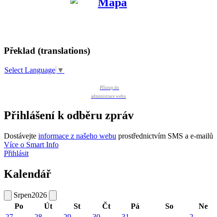
Překlad (translations)
Select Language
▼
Přístup do
administrace webu
Přihlášení k odběru zpráv
Dostávejte
informace z našeho webu
prostřednictvím SMS a e-mailů
Více o Smart Info
Přihlásit
Kalendář
Srpen
2026
Po
Út
St
Čt
Pá
So
Ne
27
28
29
30
31
2