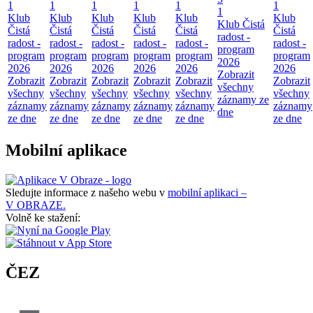
1
1
1
1
1
1
1
Klub
Klub
Klub
Klub
Klub
Klub
Klub Čistá
Čistá
Čistá
Čistá
Čistá
Čistá
Čistá
radost -
radost -
radost -
radost -
radost -
radost -
radost -
program
program
program
program
program
program
program
2026
2026
2026
2026
2026
2026
2026
Zobrazit
Zobrazit
Zobrazit
Zobrazit
Zobrazit
Zobrazit
Zobrazit
všechny
všechny
všechny
všechny
všechny
všechny
všechny
záznamy ze
záznamy
záznamy
záznamy
záznamy
záznamy
záznamy
dne
ze dne
ze dne
ze dne
ze dne
ze dne
ze dne
Mobilní aplikace
Sledujte informace z našeho webu v
mobilní aplikaci –
V OBRAZE.
Volně ke stažení:
ČEZ