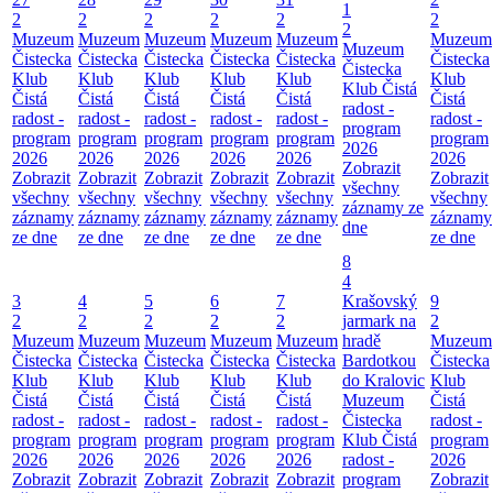
1
2
2
2
2
2
2
2
Muzeum
Muzeum
Muzeum
Muzeum
Muzeum
Muzeum
Muzeum
Čistecka
Čistecka
Čistecka
Čistecka
Čistecka
Čistecka
Čistecka
Klub
Klub
Klub
Klub
Klub
Klub
Klub Čistá
Čistá
Čistá
Čistá
Čistá
Čistá
Čistá
radost -
radost -
radost -
radost -
radost -
radost -
radost -
program
program
program
program
program
program
program
2026
2026
2026
2026
2026
2026
2026
Zobrazit
Zobrazit
Zobrazit
Zobrazit
Zobrazit
Zobrazit
Zobrazit
všechny
všechny
všechny
všechny
všechny
všechny
všechny
záznamy ze
záznamy
záznamy
záznamy
záznamy
záznamy
záznamy
dne
ze dne
ze dne
ze dne
ze dne
ze dne
ze dne
8
4
3
4
5
6
7
Krašovský
9
2
2
2
2
2
jarmark na
2
Muzeum
Muzeum
Muzeum
Muzeum
Muzeum
hradě
Muzeum
Čistecka
Čistecka
Čistecka
Čistecka
Čistecka
Bardotkou
Čistecka
Klub
Klub
Klub
Klub
Klub
do Kralovic
Klub
Čistá
Čistá
Čistá
Čistá
Čistá
Muzeum
Čistá
radost -
radost -
radost -
radost -
radost -
Čistecka
radost -
program
program
program
program
program
Klub Čistá
program
2026
2026
2026
2026
2026
radost -
2026
Zobrazit
Zobrazit
Zobrazit
Zobrazit
Zobrazit
program
Zobrazit