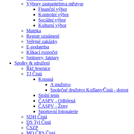
Výbory zastupitelstva městyse
Finanční výbor
Kontrolní výbor
Sociální výbor
Kulturní výbor
Matrika
Registr oznámení
Veřejné zakázky
E-podatelna
Klikací rozpočet
Smlouvy, faktury
Spolky & sdružení
Řkf Jesenice
TJ Čistá
Kopaná
A mužstvo
Společné družstvo Kožlany⁄Čistá - dorost
Stolní tenis
ČASPV - Odbíjená
ČASPV - Ženy
Sportovní fotogalerie
SDH Čistá
DS Tyl Čistá
ČSZP
MO ČRS Čistá