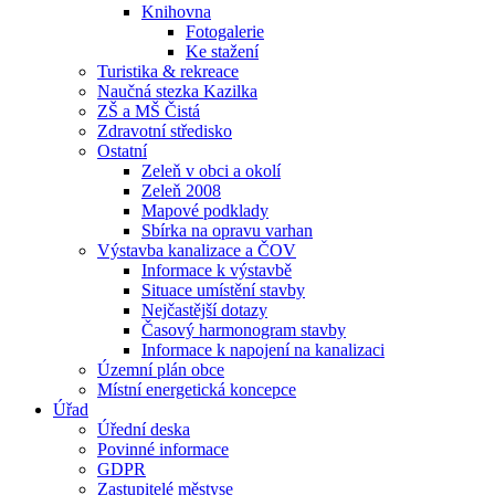
Knihovna
Fotogalerie
Ke stažení
Turistika & rekreace
Naučná stezka Kazilka
ZŠ a MŠ Čistá
Zdravotní středisko
Ostatní
Zeleň v obci a okolí
Zeleň 2008
Mapové podklady
Sbírka na opravu varhan
Výstavba kanalizace a ČOV
Informace k výstavbě
Situace umístění stavby
Nejčastější dotazy
Časový harmonogram stavby
Informace k napojení na kanalizaci
Územní plán obce
Místní energetická koncepce
Úřad
Úřední deska
Povinné informace
GDPR
Zastupitelé městyse