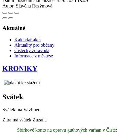
Datum poslední aktualizace:
3. 9. 2025 18:49
Autor:
Slavěna Razýmová
Aktuálně
Kalendář akcí
Aktuality pro občany
Čistecký zpravodaj
Informace z městyse
KRONIKY
Svátek
Svátek má
Vavřinec
Zítra má svátek
Zuzana
Sbírkové konto na opravu guthových varhan v Čisté: