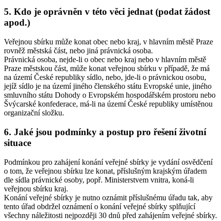
5. Kdo je oprávněn v této věci jednat (podat žádost
apod.)
Veřejnou sbírku může konat obec nebo kraj, v hlavním městě Praze
rovněž městská část, nebo jiná právnická osoba.
Právnická osoba, nejde-li o obec nebo kraj nebo v hlavním městě
Praze městskou část, může konat veřejnou sbírku v případě, že má
na území České republiky sídlo, nebo, jde-li o právnickou osobu,
jejíž sídlo je na území jiného členského státu Evropské unie, jiného
smluvního státu Dohody o Evropském hospodářském prostoru nebo
Švýcarské konfederace, má-li na území České republiky umístěnou
organizační složku.
6. Jaké jsou podmínky a postup pro řešení životní
situace
Podmínkou pro zahájení konání veřejné sbírky je vydání osvědčení
o tom, že veřejnou sbírku lze konat, příslušným krajským úřadem
dle sídla právnické osoby, popř. Ministerstvem vnitra, koná-li
veřejnou sbírku kraj.
Konání veřejné sbírky je nutno oznámit příslušnému úřadu tak, aby
tento úřad obdržel oznámení o konání veřejné sbírky splňující
všechny náležitosti nejpozději 30 dnů před zahájením veřejné sbírky.