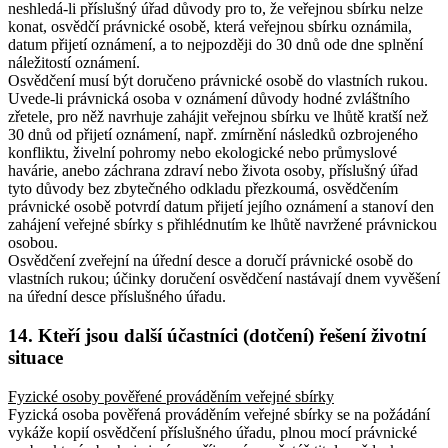
neshledá-li příslušný úřad důvody pro to, že veřejnou sbírku nelze
konat, osvědčí právnické osobě, která veřejnou sbírku oznámila,
datum přijetí oznámení, a to nejpozději do 30 dnů ode dne splnění
náležitostí oznámení.
Osvědčení musí být doručeno právnické osobě do vlastních rukou.
Uvede-li právnická osoba v oznámení důvody hodné zvláštního
zřetele, pro něž navrhuje zahájit veřejnou sbírku ve lhůtě kratší než
30 dnů od přijetí oznámení, např. zmírnění následků ozbrojeného
konfliktu, živelní pohromy nebo ekologické nebo průmyslové
havárie, anebo záchrana zdraví nebo života osoby, příslušný úřad
tyto důvody bez zbytečného odkladu přezkoumá, osvědčením
právnické osobě potvrdí datum přijetí jejího oznámení a stanoví den
zahájení veřejné sbírky s přihlédnutím ke lhůtě navržené právnickou
osobou.
Osvědčení zveřejní na úřední desce a doručí právnické osobě do
vlastních rukou; účinky doručení osvědčení nastávají dnem vyvěšení
na úřední desce příslušného úřadu.
14. Kteří jsou další účastníci (dotčení) řešení životní
situace
Fyzické osoby pověřené prováděním veřejné sbírky
Fyzická osoba pověřená prováděním veřejné sbírky se na požádání
vykáže kopií osvědčení příslušného úřadu, plnou mocí právnické