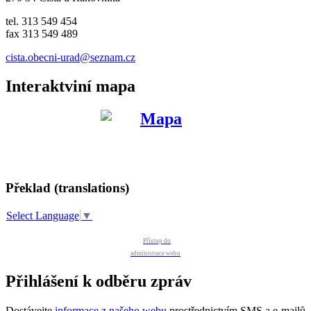
tel. 313 549 454
fax 313 549 489
cista.obecni-urad@seznam.cz
Interaktviní mapa
Překlad (translations)
Select Language
▼
Přístup do
administrace webu
Přihlášení k odběru zpráv
Dostávejte
informace z našeho webu
prostřednictvím SMS a e-mailů