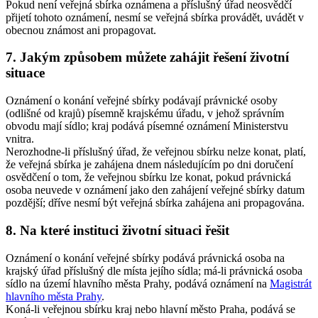
Pokud není veřejná sbírka oznámena a příslušný úřad neosvědčí
přijetí tohoto oznámení, nesmí se veřejná sbírka provádět, uvádět v
obecnou známost ani propagovat.
7. Jakým způsobem můžete zahájit řešení životní
situace
Oznámení o konání veřejné sbírky podávají právnické osoby
(odlišné od krajů) písemně krajskému úřadu, v jehož správním
obvodu mají sídlo; kraj podává písemné oznámení Ministerstvu
vnitra.
Nerozhodne-li příslušný úřad, že veřejnou sbírku nelze konat, platí,
že veřejná sbírka je zahájena dnem následujícím po dni doručení
osvědčení o tom, že veřejnou sbírku lze konat, pokud právnická
osoba neuvede v oznámení jako den zahájení veřejné sbírky datum
pozdější; dříve nesmí být veřejná sbírka zahájena ani propagována.
8. Na které instituci životní situaci řešit
Oznámení o konání veřejné sbírky podává právnická osoba na
krajský úřad příslušný dle místa jejího sídla; má-li právnická osoba
sídlo na území hlavního města Prahy, podává oznámení na
Magistrát
hlavního města Prahy
.
Koná-li veřejnou sbírku kraj nebo hlavní město Praha, podává se