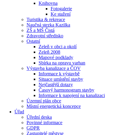
Knihovna
Fotogalerie
Ke stažení
Turistika & rekreace
Naučná stezka Kazilka
ZŠ a MŠ Čistá
Zdravotní středisko
Ostatní
Zeleň v obci a okolí
Zeleň 2008
Mapové podklady
Sbírka na opravu varhan
Výstavba kanalizace a ČOV
Informace k výstavbě
Situace umístění stavby
Nejčastější dotazy
Časový harmonogram stavby
Informace k napojení na kanalizaci
Územní plán obce
Místní energetická koncepce
Úřad
Úřední deska
Povinné informace
GDPR
Zastupitelé městyse