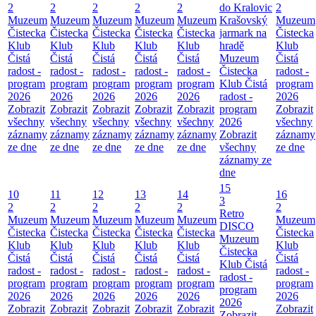
2
2
2
2
2
do Kralovic
2
Muzeum
Muzeum
Muzeum
Muzeum
Muzeum
Krašovský
Muzeum
Čistecka
Čistecka
Čistecka
Čistecka
Čistecka
jarmark na
Čistecka
Klub
Klub
Klub
Klub
Klub
hradě
Klub
Čistá
Čistá
Čistá
Čistá
Čistá
Muzeum
Čistá
radost -
radost -
radost -
radost -
radost -
Čistecka
radost -
program
program
program
program
program
Klub Čistá
program
2026
2026
2026
2026
2026
radost -
2026
Zobrazit
Zobrazit
Zobrazit
Zobrazit
Zobrazit
program
Zobrazit
všechny
všechny
všechny
všechny
všechny
2026
všechny
záznamy
záznamy
záznamy
záznamy
záznamy
Zobrazit
záznamy
ze dne
ze dne
ze dne
ze dne
ze dne
všechny
ze dne
záznamy ze
dne
15
10
11
12
13
14
16
3
2
2
2
2
2
2
Retro
Muzeum
Muzeum
Muzeum
Muzeum
Muzeum
Muzeum
DISCO
Čistecka
Čistecka
Čistecka
Čistecka
Čistecka
Čistecka
Muzeum
Klub
Klub
Klub
Klub
Klub
Klub
Čistecka
Čistá
Čistá
Čistá
Čistá
Čistá
Čistá
Klub Čistá
radost -
radost -
radost -
radost -
radost -
radost -
radost -
program
program
program
program
program
program
program
2026
2026
2026
2026
2026
2026
2026
Zobrazit
Zobrazit
Zobrazit
Zobrazit
Zobrazit
Zobrazit
Zobrazit