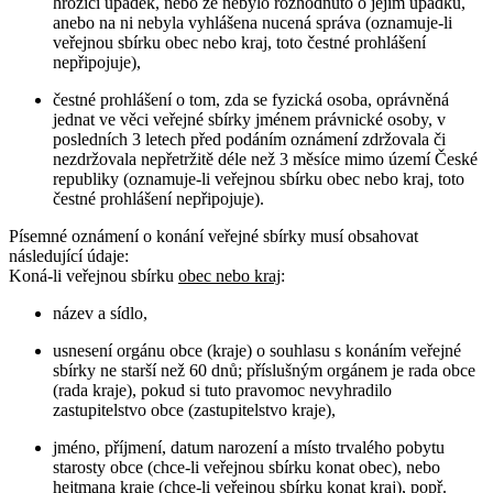
hrozící úpadek, nebo že nebylo rozhodnuto o jejím úpadku,
anebo na ni nebyla vyhlášena nucená správa (oznamuje-li
veřejnou sbírku obec nebo kraj, toto čestné prohlášení
nepřipojuje),
čestné prohlášení o tom, zda se fyzická osoba, oprávněná
jednat ve věci veřejné sbírky jménem právnické osoby, v
posledních 3 letech před podáním oznámení zdržovala či
nezdržovala nepřetržitě déle než 3 měsíce mimo území České
republiky (oznamuje-li veřejnou sbírku obec nebo kraj, toto
čestné prohlášení nepřipojuje).
Písemné oznámení o konání veřejné sbírky musí obsahovat
následující údaje:
Koná-li veřejnou sbírku
obec nebo kraj
:
název a sídlo,
usnesení orgánu obce (kraje) o souhlasu s konáním veřejné
sbírky ne starší než 60 dnů; příslušným orgánem je rada obce
(rada kraje), pokud si tuto pravomoc nevyhradilo
zastupitelstvo obce (zastupitelstvo kraje),
jméno, příjmení, datum narození a místo trvalého pobytu
starosty obce (chce-li veřejnou sbírku konat obec), nebo
hejtmana kraje (chce-li veřejnou sbírku konat kraj), popř.