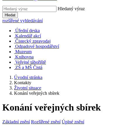
Hledaný výraz
Hledat
rozšířené vyhledávání
Úřední deska
Kalendář akcí
Čistecký zpravodaj
Odpadové hospodářství
Muzeum
Knihovna
Veřejné tábořiště
ZŠ a MŠ Čistá
Úvodní stránka
Kontakty
Životní situace
Konání veřejných sbírek
Konání veřejných sbírek
Základní znění
Rozšířené znění
Úplné znění