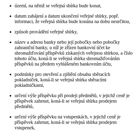
území, na němž se veřejná sbírka bude konat,
datum zahájení a datum ukončení veřejné sbírky, popř.
informaci, že veřejná sbírka bude konána na dobu neurčitou,
způsob provádění veřejné sbírky,
název a adresu banky nebo její pobočky nebo pobočky
zahraniční banky, u níž je zřízen bankovní účet ke
shromažďování příspěvků získaných veřejnou sbírkou, a číslo
tohoto účtu, koná-li se veřejná sbírka shromažďováním
příspěvků na předem vyhlášeném bankovním účtu,
podmínky pro otevření a zjištění obsahu sběracích
pokladniček, koná-li se veřejná sbírka sběracími
pokladničkami,
určení výše příspěvku při prodeji předmětů, v jejichž ceně je
příspěvek zahrnut, koná-li se veřejná sbírka prodejem
předmětů,
určení výše příspěvku na vstupenkách, v jejichž ceně je
příspěvek zahrnut, koná-li se veřejná sbírka prodejem
vstupenek,