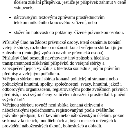
účelem získání příspěvku, jestliže je příspěvek zahrnut v ceně
vstupenek,
dárcovskými textovými zprávami prostřednictvím
telekomunikačního koncového zařízení, nebo
složením hotovosti do pokladny zřízené právnickou osobou.
Příslušný úřad na žádost právnické osoby, která oznámila konání
veřejné sbírky, rozhodne o možnosti konat veřejnou sbírku i jiným
způsobem (tento jiný způsob navrhne právnická osoba).
Příslušný úřad posoudí navrhovaný jiný způsob z hlediska
transparentnosti získávání příspěvků do veřejné sbírky a
zabezpečení jejich využití a z hlediska souladu s jinými právními
předpisy a veřejným pořádkem.
Veřejnou sbírkou
není
sbírka konaná politickými stranami nebo
politickými hnutími, spolky, společnostmi, svazy, hnutími, jakož i
odborovými organizacemi, registrovanými podle zvláštních právních
předpisů, mezi svými členy za účelem dosažení prostředků k plnění
svých úkolů.
Veřejnou sbírkou
rovněž není
sbírka konaná církvemi a
náboženskými společnostmi, registrovanými podle zvláštního
právního předpisu, k církevním nebo náboženským účelům, pokud
se koná v kostelích, modlitebnách a jiných místech určených k
provádění náboženských úkonů, bohoslužeb a obřadů.