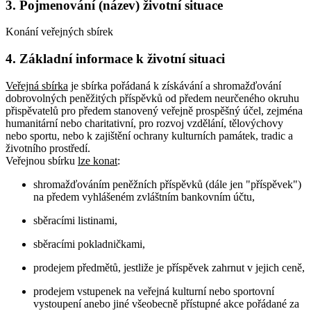
3. Pojmenování (název) životní situace
Konání veřejných sbírek
4. Základní informace k životní situaci
Veřejná sbírka
je sbírka pořádaná k získávání a shromažďování
dobrovolných peněžitých příspěvků od předem neurčeného okruhu
přispěvatelů pro předem stanovený veřejně prospěšný účel, zejména
humanitární nebo charitativní, pro rozvoj vzdělání, tělovýchovy
nebo sportu, nebo k zajištění ochrany kulturních památek, tradic a
životního prostředí.
Veřejnou sbírku
lze konat
:
shromažďováním peněžních příspěvků (dále jen "příspěvek")
na předem vyhlášeném zvláštním bankovním účtu,
sběracími listinami,
sběracími pokladničkami,
prodejem předmětů, jestliže je příspěvek zahrnut v jejich ceně,
prodejem vstupenek na veřejná kulturní nebo sportovní
vystoupení anebo jiné všeobecně přístupné akce pořádané za