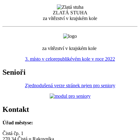
ZLATÁ STUHA
za vítězství v krajském kole
za vítězství v krajském kole
3. místo v celorepublikévém kole v roce 2022
Senioři
Zjednodušená verze stránek nejen pro seniory
Kontakt
Úřad městyse:
Čistá čp. 1
270 34 Čistá u Rakovníka