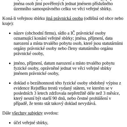
jména osob jimi pověřených jednat jménem příslušného
územního samosprávného celku ve věci veřejné sbírky.
Koná-li veřejnou sbírku
jiná právnická osoba
(odlišná od obce nebo
kraje):
název (obchodní firmu), sídlo a IČ právnické osoby
oznamující konání veřejné sbírky; jména, příjmení, data
narození a místa trvalého pobytu osob, které jsou statutárními
orgány právnické osoby nebo členy statutárního orgánu
právnické osoby,
jméno, příjmení, datum narození a místo trvalého pobytu
fyzické osoby, oprávněné jednat ve věci veřejné sbírky
jménem právnické osoby,
doklad o bezúhonnosti této fyzické osoby obdobný výpisu z
evidence Rejstříku trestů vydaný státem, ve kterém se v
posledních 3 letech zdržovala nepřetržitě déle než 3 měsíce,
který nesmí být starší 90 dnů, nebo čestné prohlášení v
případě, že tento stát takový doklad nevydává.
Dále
všechny subjekty
uvedou:
účel veřejné sbírky,