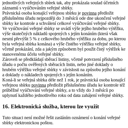
jednotlivých veřejných sbírek tak, aby prokázala soulad účetních
záznamů s vyúčtováním veřejné sbírky.
Právnická osoba konající veřejnou sbírku je
povinna
předložit
příslušnému úřadu nejpozději do 3 měsíců ode dne ukončení veřejné
sbírky ke kontrole a schválení celkové vyúčtování veřejné sbírky.
Ve vyúčtování veřejné sbírky se uvádí výše jejího hrubého výtěžku,
výše skutečných nákladů spojených s jejím konáním (která však
nesmí převýšit 5 % z celkového hrubého výtěžku za dobu, po kterou
byla veřejná sbírka konána) a výše čistého výtěžku veřejné sbírky,
včetně prokázání, zda a jakým způsobem byl použit čistý výtěžek ke
stanovenému účelu veřejné sbírky.
Zároveň se předkládají sběrací listiny, včetně potvrzení příslušného
úřadu o počtu ověřených sběracích listin, nebo jiné doklady o
hrubém výtěžku veřejné sbírky v závislosti na způsobu jejího konání
a doklady o nákladech spojených s jejím konáním.
Koná-li se veřejná sbírka déle než 1 rok, je právnická osoba konající
veřejnou sbírku
povinna
předložit příslušnému úřadu ke kontrole též
průběžné vyúčtování veřejné sbírky, a to vždy do 3 měsíců po
uplynutí každého jednotlivého roku od data zahájení veřejné sbírky.
16. Elektronická služba, kterou lze využít
Tuto situaci není možné řešit zasláním oznámení o konání veřejné
sbírky elektronickou poštou.