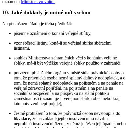
oznámení
Ministerstvu vnitra
.
10. Jaké doklady je nutné mít s sebou
Na příslušném úřadu je třeba předložit:
písemné oznámení o konání veřejné sbírky,
vzor sběrací listiny, koná-li se veřejná sbírka sběracími
listinami,
souhlas Ministerstva zahraničních věcí s konáním veřejné
sbírky, má-li být výtěžku veřejné sbírky použito v zahraničí,
potvrzení příslušného orgánu v místě sídla právnické osoby o
tom, že právnická osoba nemá splatný daňový nedoplatek, a o
tom, že nemá splatný nedoplatek na pojistném a na penále na
veřejné zdravotní pojištění, na pojistném a na penále na
sociální zabezpečení a na příspěvku na státní politiku
zaměstnanosti (oznamuje-li veřejnou sbírku obec nebo kraj,
tato potvrzení nepřipojuje),
čestné prohlášení o tom, že právnická osoba nevstoupila do
likvidace, že na základě jejího insolvenčního návrhu
neprobíhá insolvenční řízení, v němž je řešen její úpadek nebo