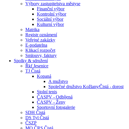
Výbory zastupitelstva městyse
Finanční výbor
Kontrolní výbor
Sociální výbor
Kulturní výbor
Matrika
Registr oznámení
Veřejné zakázky
E-podatelna
Klikací rozpočet
Smlouvy, faktury
Spolky & sdružení
Řkf Jesenice
TJ Čistá
Kopaná
A mužstvo
Společné družstvo Kožlany⁄Čistá - dorost
Stolní tenis
ČASPV - Odbíjená
ČASPV - Ženy
Sportovní fotogalerie
SDH Čistá
DS Tyl Čistá
ČSZP
MO ČRS Čistá