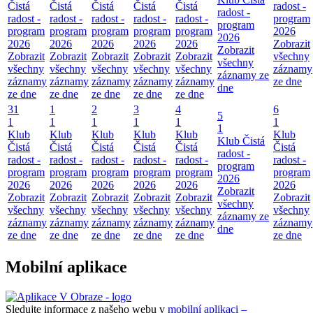
Čistá
Čistá
Čistá
Čistá
Čistá
radost -
radost -
radost -
radost -
radost -
radost -
radost -
program
program
program
program
program
program
program
2026
2026
2026
2026
2026
2026
2026
Zobrazit
Zobrazit
Zobrazit
Zobrazit
Zobrazit
Zobrazit
Zobrazit
všechny
všechny
všechny
všechny
všechny
všechny
všechny
záznamy
záznamy ze
záznamy
záznamy
záznamy
záznamy
záznamy
ze dne
dne
ze dne
ze dne
ze dne
ze dne
ze dne
31
1
2
3
4
6
5
1
1
1
1
1
1
1
Klub
Klub
Klub
Klub
Klub
Klub
Klub Čistá
Čistá
Čistá
Čistá
Čistá
Čistá
Čistá
radost -
radost -
radost -
radost -
radost -
radost -
radost -
program
program
program
program
program
program
program
2026
2026
2026
2026
2026
2026
2026
Zobrazit
Zobrazit
Zobrazit
Zobrazit
Zobrazit
Zobrazit
Zobrazit
všechny
všechny
všechny
všechny
všechny
všechny
všechny
záznamy ze
záznamy
záznamy
záznamy
záznamy
záznamy
záznamy
dne
ze dne
ze dne
ze dne
ze dne
ze dne
ze dne
Mobilní aplikace
Sledujte informace z našeho webu v
mobilní aplikaci –