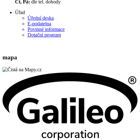
Čt, Pá:
dle tel. dohody
Úřad
Úřední deska
E-podatelna
Povinné informace
Dotační program
mapa