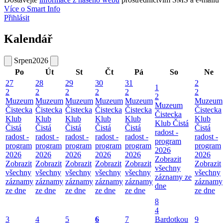
Více o Smart Info
Přihlásit
Kalendář
Srpen
2026
Po
Út
St
Čt
Pá
So
Ne
27
28
29
30
31
2
1
2
2
2
2
2
2
2
Muzeum
Muzeum
Muzeum
Muzeum
Muzeum
Muzeum
Muzeum
Čistecka
Čistecka
Čistecka
Čistecka
Čistecka
Čistecka
Čistecka
Klub
Klub
Klub
Klub
Klub
Klub
Klub Čistá
Čistá
Čistá
Čistá
Čistá
Čistá
Čistá
radost -
radost -
radost -
radost -
radost -
radost -
radost -
program
program
program
program
program
program
program
2026
2026
2026
2026
2026
2026
2026
Zobrazit
Zobrazit
Zobrazit
Zobrazit
Zobrazit
Zobrazit
Zobrazit
všechny
všechny
všechny
všechny
všechny
všechny
všechny
záznamy ze
záznamy
záznamy
záznamy
záznamy
záznamy
záznamy
dne
ze dne
ze dne
ze dne
ze dne
ze dne
ze dne
8
4
3
4
5
6
7
Bardotkou
9