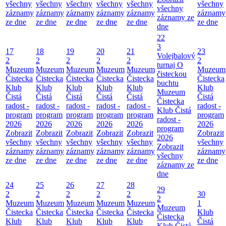
všechny
všechny
všechny
všechny
všechny
všechny
všechny
záznamy
záznamy
záznamy
záznamy
záznamy
záznamy
záznamy ze
ze dne
ze dne
ze dne
ze dne
ze dne
ze dne
dne
22
3
17
18
19
20
21
23
Volejbalový
2
2
2
2
2
2
turnaj O
Muzeum
Muzeum
Muzeum
Muzeum
Muzeum
Muzeum
čisteckou
Čistecka
Čistecka
Čistecka
Čistecka
Čistecka
Čistecka
buchtu
Klub
Klub
Klub
Klub
Klub
Klub
Muzeum
Čistá
Čistá
Čistá
Čistá
Čistá
Čistá
Čistecka
radost -
radost -
radost -
radost -
radost -
radost -
Klub Čistá
program
program
program
program
program
program
radost -
2026
2026
2026
2026
2026
2026
program
Zobrazit
Zobrazit
Zobrazit
Zobrazit
Zobrazit
Zobrazit
2026
všechny
všechny
všechny
všechny
všechny
všechny
Zobrazit
záznamy
záznamy
záznamy
záznamy
záznamy
záznamy
všechny
ze dne
ze dne
ze dne
ze dne
ze dne
ze dne
záznamy ze
dne
24
25
26
27
28
29
2
2
2
2
2
30
2
Muzeum
Muzeum
Muzeum
Muzeum
Muzeum
1
Muzeum
Čistecka
Čistecka
Čistecka
Čistecka
Čistecka
Klub
Čistecka
Klub
Klub
Klub
Klub
Klub
Čistá
Klub Čistá