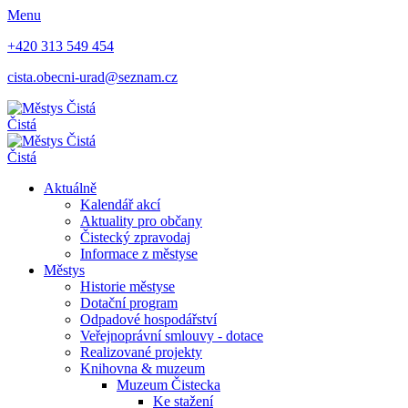
Menu
+420 313 549 454
cista.obecni-urad@seznam.cz
Čistá
Čistá
Aktuálně
Kalendář akcí
Aktuality pro občany
Čistecký zpravodaj
Informace z městyse
Městys
Historie městyse
Dotační program
Odpadové hospodářství
Veřejnoprávní smlouvy - dotace
Realizované projekty
Knihovna & muzeum
Muzeum Čistecka
Ke stažení