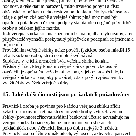
osoby, která obsahuje jméno, příjmení, popř. též titul a vědeckou
hodnost, a dále datum narození, místo trvalého pobytu a číslo
občanského průkazu nebo cestovního dokladu této fyzické osoby a
údaje o právnické osobě a veřejné sbírce; plná moc musí být
opatřena pořadovým číslem, podpisy statutárních orgánů právnické
osoby a otiskem jejího razítka.
Je-li veřejná sbírka konána sběracími listinami, dbají tyto osoby, aby
přispěvatelé vyznačili poskytnutý příspěvek a podepsali se jménem a
příjmením.
Prováděním veřejné sbírky nelze pověřit fyzickou osobu mladší 15
let a fyzickou osobu, která není plně svéprávná.
Subjekty, v jejichž prospěch byla veřejná sbírka konána
Příslušný úřad, který konání veřejné sbírky právnické osobě
osvědčil, je oprávněn požadovat po tom, v jehož prospěch byla
veřejná sbírka konána, aby prokázal, zda a jakým způsobem byl
využit čistý výtěžek veřejné sbírky.
15. Jaké další činnosti jsou po žadateli požadovány
Právnická osoba je
povinna
pro každou veřejnou sbírku zřídit
zvláštní bankovní účet, na který převede hrubý výtěžek veřejné
sbírky (povinnost zřizovat zvláštní bankovní účet se nevztahuje na
veřejné sbírky konané výlučně prostřednictvím sběracích
pokladniček nebo sběracích listin po dobu nejvýše 3 měsíců).
Právnická osoba účtuje o nákladech, výnosech, aktivech a pasivech