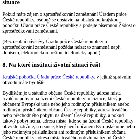
situace
Pokud máte zájem o zprostředkování zaměstnání Úřadem práce
České republiky, osobně se dostavte na příslušnou krajskou
pobočku Úřadu práce České republiky a podejte písemnou Žádost o
zprostředkování zaměstnání.
(Bez osobní návštěvy Úřadu práce České republiky o
zprostředkování zaměstnání požádat nelze; to znamená např.
dopisem, elektronickou poštou, telefonicky apod.)
8. Na které instituci životní situaci řešit
Krajská pobočka Úřadu práce České republiky
, v jejímž správním
obvodu máte bydliště.
Bydlištěm je u státního občana České republiky adresa místa
trvalého pobytu na území České republiky; u cizince, který je
občanem Evropské unie nebo jeho rodinným příslušníkem anebo
rodinným příslušníkem občana České republiky, adresa trvalého
nebo přechodného pobytu na území České republiky, a pokud
takový pobyt nemá, adresa místa, kde se na území České republiky
obvykle zdržuje; u cizince, který není občanem Evropské unie nebo
jeho rodinným příslušníkem ani rodinným příslušníkem občana
České republiky, adresa místa trvalého pobytu na území České