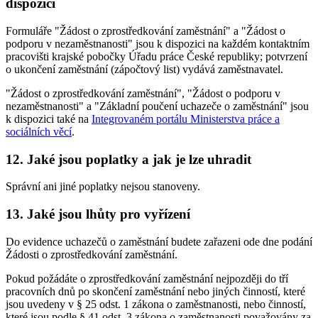
dispozici
Formuláře "Žádost o zprostředkování zaměstnání" a "Žádost o
podporu v nezaměstnanosti" jsou k dispozici na každém kontaktním
pracovišti krajské pobočky Úřadu práce České republiky; potvrzení
o ukončení zaměstnání (zápočtový list) vydává zaměstnavatel.
"Žádost o zprostředkování zaměstnání", "Žádost o podporu v
nezaměstnanosti" a "Základní poučení uchazeče o zaměstnání" jsou
k dispozici také na
Integrovaném portálu Ministerstva práce a
sociálních věcí
.
12. Jaké jsou poplatky a jak je lze uhradit
Správní ani jiné poplatky nejsou stanoveny.
13. Jaké jsou lhůty pro vyřízení
Do evidence uchazečů o zaměstnání budete zařazeni ode dne podání
Žádosti o zprostředkování zaměstnání.
Pokud požádáte o zprostředkování zaměstnání nejpozději do tří
pracovních dnů po skončení zaměstnání nebo jiných činností, které
jsou uvedeny v § 25 odst. 1 zákona o zaměstnanosti, nebo činností,
které jsou podle § 41 odst. 3 zákona o zaměstnanosti považovány za