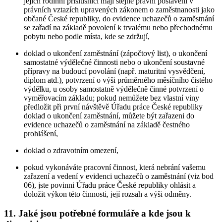
jejich rodinní příslušníci mají stejné právní postavení v
právních vztazích upravených zákonem o zaměstnanosti jako
občané České republiky, do evidence uchazečů o zaměstnání
se zařadí na základě povolení k trvalému nebo přechodnému
pobytu nebo podle místa, kde se zdržují,
doklad o ukončení zaměstnání (zápočtový list), o ukončení
samostatné výdělečné činnosti nebo o ukončení soustavné
přípravy na budoucí povolání (např. maturitní vysvědčení,
diplom atd.), potvrzení o výši průměrného měsíčního čistého
výdělku, u osoby samostatně výdělečně činné potvrzení o
vyměřovacím základu; pokud nemůžete bez vlastní viny
předložit při první návštěvě Úřadu práce České republiky
doklad o ukončení zaměstnání, můžete být zařazeni do
evidence uchazečů o zaměstnání na základě čestného
prohlášení,
doklad o zdravotním omezení,
pokud vykonáváte pracovní činnost, která nebrání vašemu
zařazení a vedení v evidenci uchazečů o zaměstnání (viz bod
06), jste povinni Úřadu práce České republiky ohlásit a
doložit výkon této činnosti, její rozsah a výši odměny.
11. Jaké jsou potřebné formuláře a kde jsou k