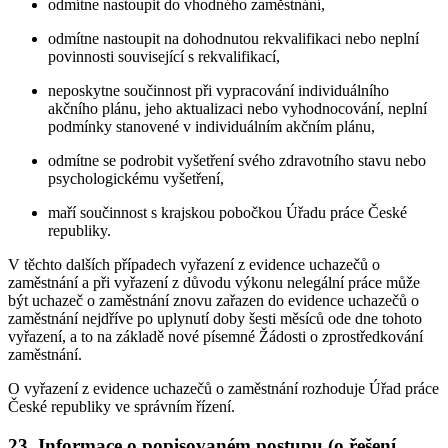
odmítne nastoupit do vhodného zaměstnání,
odmítne nastoupit na dohodnutou rekvalifikaci nebo neplní
povinnosti související s rekvalifikací,
neposkytne součinnost při vypracování individuálního
akčního plánu, jeho aktualizaci nebo vyhodnocování, neplní
podmínky stanovené v individuálním akčním plánu,
odmítne se podrobit vyšetření svého zdravotního stavu nebo
psychologickému vyšetření,
maří součinnost s krajskou pobočkou Úřadu práce České
republiky.
V těchto dalších případech vyřazení z evidence uchazečů o
zaměstnání a při vyřazení z důvodu výkonu nelegální práce může
být uchazeč o zaměstnání znovu zařazen do evidence uchazečů o
zaměstnání nejdříve po uplynutí doby šesti měsíců ode dne tohoto
vyřazení, a to na základě nové písemné Žádosti o zprostředkování
zaměstnání.
O vyřazení z evidence uchazečů o zaměstnání rozhoduje Úřad práce
České republiky ve správním řízení.
23. Informace o popisovaném postupu (o řešení