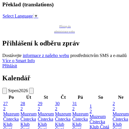
Překlad (translations)
Select Language
▼
Přístup do
administrace webu
Přihlášení k odběru zpráv
Dostávejte
informace z našeho webu
prostřednictvím SMS a e-mailů
Více o Smart Info
Přihlásit
Kalendář
Srpen
2026
Po
Út
St
Čt
Pá
So
Ne
27
28
29
30
31
2
1
2
2
2
2
2
2
2
Muzeum
Muzeum
Muzeum
Muzeum
Muzeum
Muzeum
Muzeum
Čistecka
Čistecka
Čistecka
Čistecka
Čistecka
Čistecka
Čistecka
Klub
Klub
Klub
Klub
Klub
Klub
Klub Čistá