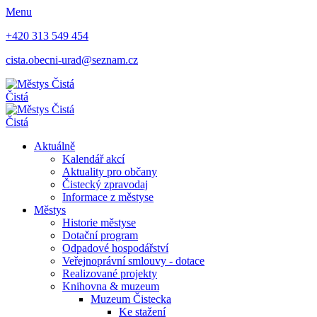
Menu
+420 313 549 454
cista.obecni-urad@seznam.cz
Čistá
Čistá
Aktuálně
Kalendář akcí
Aktuality pro občany
Čistecký zpravodaj
Informace z městyse
Městys
Historie městyse
Dotační program
Odpadové hospodářství
Veřejnoprávní smlouvy - dotace
Realizované projekty
Knihovna & muzeum
Muzeum Čistecka
Ke stažení