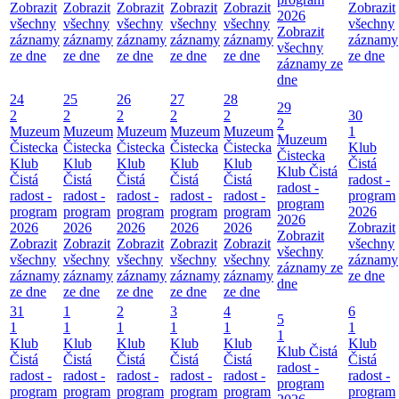
Zobrazit
Zobrazit
Zobrazit
Zobrazit
Zobrazit
Zobrazit
2026
všechny
všechny
všechny
všechny
všechny
všechny
Zobrazit
záznamy
záznamy
záznamy
záznamy
záznamy
záznamy
všechny
ze dne
ze dne
ze dne
ze dne
ze dne
ze dne
záznamy ze
dne
24
25
26
27
28
29
2
2
2
2
2
30
2
Muzeum
Muzeum
Muzeum
Muzeum
Muzeum
1
Muzeum
Čistecka
Čistecka
Čistecka
Čistecka
Čistecka
Klub
Čistecka
Klub
Klub
Klub
Klub
Klub
Čistá
Klub Čistá
Čistá
Čistá
Čistá
Čistá
Čistá
radost -
radost -
radost -
radost -
radost -
radost -
radost -
program
program
program
program
program
program
program
2026
2026
2026
2026
2026
2026
2026
Zobrazit
Zobrazit
Zobrazit
Zobrazit
Zobrazit
Zobrazit
Zobrazit
všechny
všechny
všechny
všechny
všechny
všechny
všechny
záznamy
záznamy ze
záznamy
záznamy
záznamy
záznamy
záznamy
ze dne
dne
ze dne
ze dne
ze dne
ze dne
ze dne
31
1
2
3
4
6
5
1
1
1
1
1
1
1
Klub
Klub
Klub
Klub
Klub
Klub
Klub Čistá
Čistá
Čistá
Čistá
Čistá
Čistá
Čistá
radost -
radost -
radost -
radost -
radost -
radost -
radost -
program
program
program
program
program
program
program