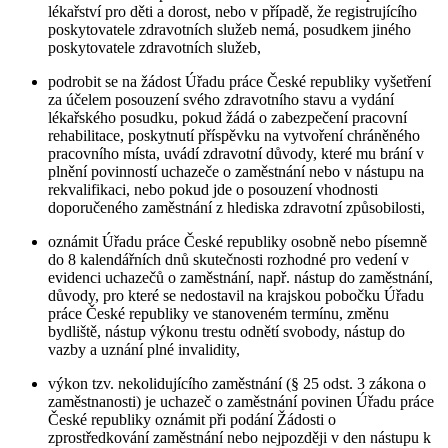
lékařství pro děti a dorost, nebo v případě, že registrujícího
poskytovatele zdravotních služeb nemá, posudkem jiného
poskytovatele zdravotních služeb,
podrobit se na žádost Úřadu práce České republiky vyšetření
za účelem posouzení svého zdravotního stavu a vydání
lékařského posudku, pokud žádá o zabezpečení pracovní
rehabilitace, poskytnutí příspěvku na vytvoření chráněného
pracovního místa, uvádí zdravotní důvody, které mu brání v
plnění povinností uchazeče o zaměstnání nebo v nástupu na
rekvalifikaci, nebo pokud jde o posouzení vhodnosti
doporučeného zaměstnání z hlediska zdravotní způsobilosti,
oznámit Úřadu práce České republiky osobně nebo písemně
do 8 kalendářních dnů skutečnosti rozhodné pro vedení v
evidenci uchazečů o zaměstnání, např. nástup do zaměstnání,
důvody, pro které se nedostavil na krajskou pobočku Úřadu
práce České republiky ve stanoveném termínu, změnu
bydliště, nástup výkonu trestu odnětí svobody, nástup do
vazby a uznání plné invalidity,
výkon tzv. nekolidujícího zaměstnání (§ 25 odst. 3 zákona o
zaměstnanosti) je uchazeč o zaměstnání povinen Úřadu práce
České republiky oznámit při podání Žádosti o
zprostředkování zaměstnání nebo nejpozději v den nástupu k