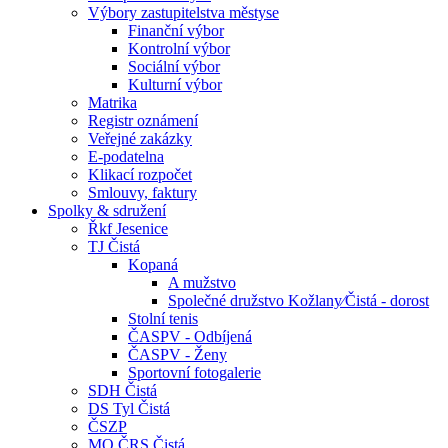
Výbory zastupitelstva městyse
Finanční výbor
Kontrolní výbor
Sociální výbor
Kulturní výbor
Matrika
Registr oznámení
Veřejné zakázky
E-podatelna
Klikací rozpočet
Smlouvy, faktury
Spolky & sdružení
Řkf Jesenice
TJ Čistá
Kopaná
A mužstvo
Společné družstvo Kožlany⁄Čistá - dorost
Stolní tenis
ČASPV - Odbíjená
ČASPV - Ženy
Sportovní fotogalerie
SDH Čistá
DS Tyl Čistá
ČSZP
MO ČRS Čistá