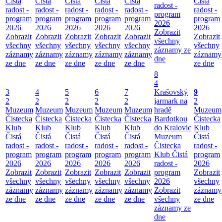
Čistá
Čistá
Čistá
Čistá
Čistá
Čistá
radost -
radost -
radost -
radost -
radost -
radost -
radost -
program
program
program
program
program
program
program
2026
2026
2026
2026
2026
2026
2026
Zobrazit
Zobrazit
Zobrazit
Zobrazit
Zobrazit
Zobrazit
Zobrazit
všechny
všechny
všechny
všechny
všechny
všechny
všechny
záznamy ze
záznamy
záznamy
záznamy
záznamy
záznamy
záznamy
dne
ze dne
ze dne
ze dne
ze dne
ze dne
ze dne
8
4
3
4
5
6
7
Krašovský
9
2
2
2
2
2
jarmark na
2
Muzeum
Muzeum
Muzeum
Muzeum
Muzeum
hradě
Muzeum
Čistecka
Čistecka
Čistecka
Čistecka
Čistecka
Bardotkou
Čistecka
Klub
Klub
Klub
Klub
Klub
do Kralovic
Klub
Čistá
Čistá
Čistá
Čistá
Čistá
Muzeum
Čistá
radost -
radost -
radost -
radost -
radost -
Čistecka
radost -
program
program
program
program
program
Klub Čistá
program
2026
2026
2026
2026
2026
radost -
2026
Zobrazit
Zobrazit
Zobrazit
Zobrazit
Zobrazit
program
Zobrazit
všechny
všechny
všechny
všechny
všechny
2026
všechny
záznamy
záznamy
záznamy
záznamy
záznamy
Zobrazit
záznamy
ze dne
ze dne
ze dne
ze dne
ze dne
všechny
ze dne
záznamy ze
dne