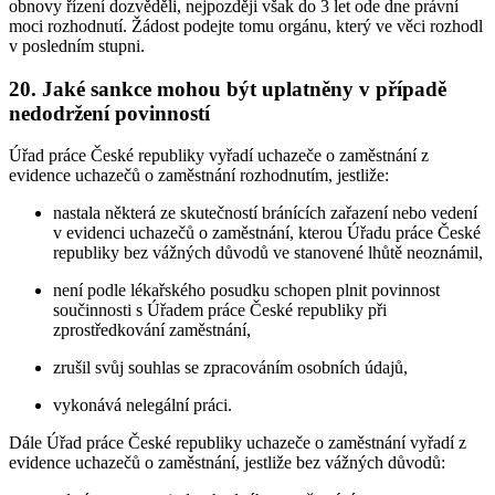
obnovy řízení dozvěděli, nejpozději však do 3 let ode dne právní
moci rozhodnutí. Žádost podejte tomu orgánu, který ve věci rozhodl
v posledním stupni.
20. Jaké sankce mohou být uplatněny v případě
nedodržení povinností
Úřad práce České republiky vyřadí uchazeče o zaměstnání z
evidence uchazečů o zaměstnání rozhodnutím, jestliže:
nastala některá ze skutečností bránících zařazení nebo vedení
v evidenci uchazečů o zaměstnání, kterou Úřadu práce České
republiky bez vážných důvodů ve stanovené lhůtě neoznámil,
není podle lékařského posudku schopen plnit povinnost
součinnosti s Úřadem práce České republiky při
zprostředkování zaměstnání,
zrušil svůj souhlas se zpracováním osobních údajů,
vykonává nelegální práci.
Dále Úřad práce České republiky uchazeče o zaměstnání vyřadí z
evidence uchazečů o zaměstnání, jestliže bez vážných důvodů: