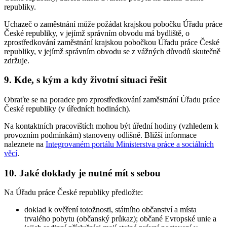
republiky.
Uchazeč o zaměstnání může požádat krajskou pobočku Úřadu práce
České republiky, v jejímž správním obvodu má bydliště, o
zprostředkování zaměstnání krajskou pobočkou Úřadu práce České
republiky, v jejímž správním obvodu se z vážných důvodů skutečně
zdržuje.
9. Kde, s kým a kdy životní situaci řešit
Obraťte se na poradce pro zprostředkování zaměstnání Úřadu práce
České republiky (v úředních hodinách).
Na kontaktních pracovištích mohou být úřední hodiny (vzhledem k
provozním podmínkám) stanoveny odlišně. Bližší informace
naleznete na
Integrovaném portálu Ministerstva práce a sociálních
věcí
.
10. Jaké doklady je nutné mít s sebou
Na Úřadu práce České republiky předložte:
doklad k ověření totožnosti, státního občanství a místa
trvalého pobytu (občanský průkaz); občané Evropské unie a