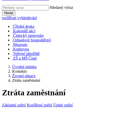
Hledaný výraz
Hledat
rozšířené vyhledávání
Úřední deska
Kalendář akcí
Čistecký zpravodaj
Odpadové hospodářství
Muzeum
Knihovna
Veřejné tábořiště
ZŠ a MŠ Čistá
Úvodní stránka
Kontakty
Životní situace
Ztráta zaměstnání
Ztráta zaměstnání
Základní znění
Rozšířené znění
Úplné znění