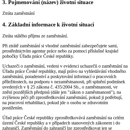
3. Pojmenování (název) životní situace
Ztráta zaměstnání
4. Základní informace k životní situaci
Ztráta stálého příjmu ze zaměstnání.
Při ztrátě zaměstnání si vhodné zaměstnání zabezpečujete sami,
prostřednictvím agentur práce nebo za pomoci příslušné krajské
pobočky Úřadu práce České republiky.
Uchazeči o zaměstnání, vedeni v evidenci uchazečů o zaměstnání na
Úřadu práce České republiky, mají právo na vyhledávání vhodného
zaměstnání, poradenství a poskytování informací o pracovních
příležitostech, na podporu v nezaměstnanosti, při splnění podmínek
uvedených v § 25 zákona č. 435/2004 Sb., o zaměstnanosti, ve
znění pozdějších předpisů (dále jen "zákon o zaměstnanosti"), na
zvýšenou péči při zprostředkování zaměstnání, pokud ji potřebují,
na pracovní rehabilitaci, pokud jde o osobu se zdravotním
postižením.
Úřad práce České republiky zprostředkovává zaměstnání na celém
území České republiky a v případech stanovených zákonem i do
zahraničí. Zaměstnání do zahraničí lze zprostředkovat jen se