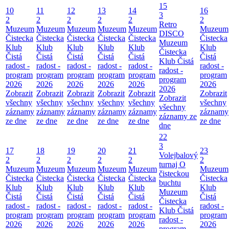
15
10
11
12
13
14
16
3
2
2
2
2
2
2
Retro
Muzeum
Muzeum
Muzeum
Muzeum
Muzeum
Muzeum
DISCO
Čistecka
Čistecka
Čistecka
Čistecka
Čistecka
Čistecka
Muzeum
Klub
Klub
Klub
Klub
Klub
Klub
Čistecka
Čistá
Čistá
Čistá
Čistá
Čistá
Čistá
Klub Čistá
radost -
radost -
radost -
radost -
radost -
radost -
radost -
program
program
program
program
program
program
program
2026
2026
2026
2026
2026
2026
2026
Zobrazit
Zobrazit
Zobrazit
Zobrazit
Zobrazit
Zobrazit
Zobrazit
všechny
všechny
všechny
všechny
všechny
všechny
všechny
záznamy
záznamy
záznamy
záznamy
záznamy
záznamy
záznamy ze
ze dne
ze dne
ze dne
ze dne
ze dne
ze dne
dne
22
3
17
18
19
20
21
23
Volejbalový
2
2
2
2
2
2
turnaj O
Muzeum
Muzeum
Muzeum
Muzeum
Muzeum
Muzeum
čisteckou
Čistecka
Čistecka
Čistecka
Čistecka
Čistecka
Čistecka
buchtu
Klub
Klub
Klub
Klub
Klub
Klub
Muzeum
Čistá
Čistá
Čistá
Čistá
Čistá
Čistá
Čistecka
radost -
radost -
radost -
radost -
radost -
radost -
Klub Čistá
program
program
program
program
program
program
radost -
2026
2026
2026
2026
2026
2026
program