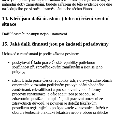
náhradní doby zaměstnání, budete zařazeni do této evidence ode dne
následujícího po skončení zaměstnání nebo těchto činností.
14. Kteří jsou další účastníci (dotčení) řešení životní
situace
Další účastníci postupu nejsou stanoveni.
15. Jaké další činnosti jsou po žadateli požadovány
Uchazeč o zaměstnání je podle zákona povinen:
poskytovat Úřadu práce České republiky potřebnou
součinnost při zprostředkování zaměstnání a řídit se jeho
pokyny,
sdělit Úřadu práce České republiky údaje o svých zdravotních
omezeních v rozsahu potřebném pro vyhledání vhodného
zaměstnání, rekvalifikaci a pro stanovení vhodné formy
pracovní rehabilitace, a dále sdělit, zda je osobou se
zdravotním postižením; uplatňuje-li pracovní omezení ze
zdravotních důvodů, je povinen je doložit lékařským
posudkem registrujícího poskytovatele zdravotních služeb v
oboru všeobecné praktické lékařství nebo v oboru praktické