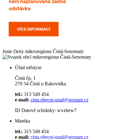
Jsme členy mikroregionu
Čistá-Senomaty
Úřad městyse
Čistá čp. 1
270 34 Čistá u Rakovníka
tel.:
313 549 454
e-mail:
cista.obecni-urad@seznam.cz
ID Datové schránky: wxxbew7
Matrika
tel.:
313 549 454
e-mail:
cista.obecni-urad@seznam.cz