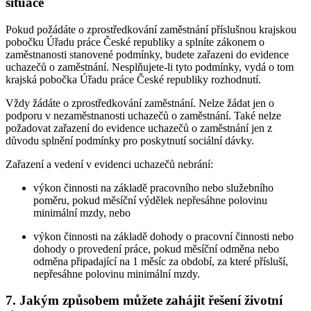
situace
Pokud požádáte o zprostředkování zaměstnání příslušnou krajskou
pobočku Úřadu práce České republiky a splníte zákonem o
zaměstnanosti stanovené podmínky, budete zařazeni do evidence
uchazečů o zaměstnání. Nesplňujete-li tyto podmínky, vydá o tom
krajská pobočka Úřadu práce České republiky rozhodnutí.
Vždy žádáte o zprostředkování zaměstnání. Nelze žádat jen o
podporu v nezaměstnanosti uchazečů o zaměstnání. Také nelze
požadovat zařazení do evidence uchazečů o zaměstnání jen z
důvodu splnění podmínky pro poskytnutí sociální dávky.
Zařazení a vedení v evidenci uchazečů nebrání:
výkon činnosti na základě pracovního nebo služebního
poměru, pokud měsíční výdělek nepřesáhne polovinu
minimální mzdy, nebo
výkon činnosti na základě dohody o pracovní činnosti nebo
dohody o provedení práce, pokud měsíční odměna nebo
odměna připadající na 1 měsíc za období, za které přísluší,
nepřesáhne polovinu minimální mzdy.
7. Jakým způsobem můžete zahájit řešení životní