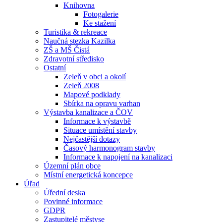
Knihovna
Fotogalerie
Ke stažení
Turistika & rekreace
Naučná stezka Kazilka
ZŠ a MŠ Čistá
Zdravotní středisko
Ostatní
Zeleň v obci a okolí
Zeleň 2008
Mapové podklady
Sbírka na opravu varhan
Výstavba kanalizace a ČOV
Informace k výstavbě
Situace umístění stavby
Nejčastější dotazy
Časový harmonogram stavby
Informace k napojení na kanalizaci
Územní plán obce
Místní energetická koncepce
Úřad
Úřední deska
Povinné informace
GDPR
Zastupitelé městyse