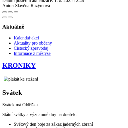
Datum poslední aktualizace:
1. 6. 2025 12:44
Autor:
Slavěna Razýmová
Aktuálně
Kalendář akcí
Aktuality pro občany
Čistecký zpravodaj
Informace z městyse
KRONIKY
Svátek
Svátek má
Oldřiška
Státní svátky a významné dny na dnešek:
Světový den boje za zákaz jaderných zbraní