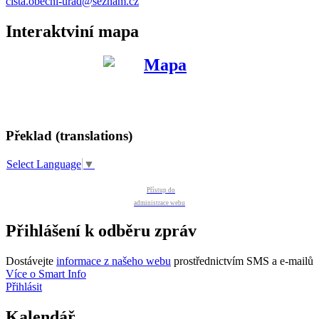
cista.obecni-urad@seznam.cz
Interaktviní mapa
Překlad (translations)
Select Language
▼
Přístup do
administrace webu
Přihlášení k odběru zpráv
Dostávejte
informace z našeho webu
prostřednictvím SMS a e-mailů
Více o Smart Info
Přihlásit
Kalendář