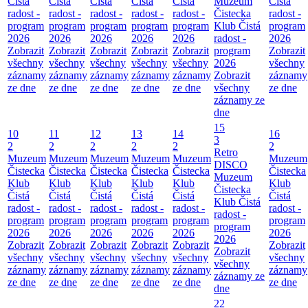
Čistá
Čistá
Čistá
Čistá
Čistá
Muzeum
Čistá
radost -
radost -
radost -
radost -
radost -
Čistecka
radost -
program
program
program
program
program
Klub Čistá
program
2026
2026
2026
2026
2026
radost -
2026
Zobrazit
Zobrazit
Zobrazit
Zobrazit
Zobrazit
program
Zobrazit
všechny
všechny
všechny
všechny
všechny
2026
všechny
záznamy
záznamy
záznamy
záznamy
záznamy
Zobrazit
záznamy
ze dne
ze dne
ze dne
ze dne
ze dne
všechny
ze dne
záznamy ze
dne
15
10
11
12
13
14
16
3
2
2
2
2
2
2
Retro
Muzeum
Muzeum
Muzeum
Muzeum
Muzeum
Muzeum
DISCO
Čistecka
Čistecka
Čistecka
Čistecka
Čistecka
Čistecka
Muzeum
Klub
Klub
Klub
Klub
Klub
Klub
Čistecka
Čistá
Čistá
Čistá
Čistá
Čistá
Čistá
Klub Čistá
radost -
radost -
radost -
radost -
radost -
radost -
radost -
program
program
program
program
program
program
program
2026
2026
2026
2026
2026
2026
2026
Zobrazit
Zobrazit
Zobrazit
Zobrazit
Zobrazit
Zobrazit
Zobrazit
všechny
všechny
všechny
všechny
všechny
všechny
všechny
záznamy
záznamy
záznamy
záznamy
záznamy
záznamy
záznamy ze
ze dne
ze dne
ze dne
ze dne
ze dne
ze dne
dne
22