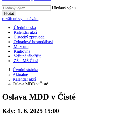
Hledaný výraz
Hledat
rozšířené vyhledávání
Úřední deska
Kalendář akcí
Čistecký zpravodaj
Odpadové hospodářství
Muzeum
Knihovna
Veřejné tábořiště
ZŠ a MŠ Čistá
Úvodní stránka
Aktuálně
Kalendář akcí
Oslava MDD v Čisté
Oslava MDD v Čisté
Kdy:
1. 6. 2025 15:00