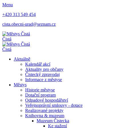
Menu
+420 313 549 454
cista.obecni-urad@seznam.cz
Čistá
Čistá
Aktuálně
Kalendář akcí
Aktuality pro občany
Čistecký zpravodaj
Informace z městyse
Městys
Historie městyse
Dotační program
Odpadové hospodářství
Veřejnoprávní smlouvy - dotace
Realizované projekty
Knihovna & muzeum
Muzeum Čistecka
Ke stažení