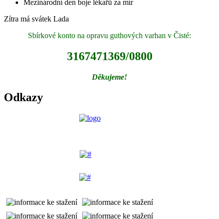
Mezinárodní den boje lékařů za mír
Zítra má svátek
Lada
Sbírkové konto na opravu guthových varhan v Čisté:
3167471369/0800
Děkujeme!
Odkazy