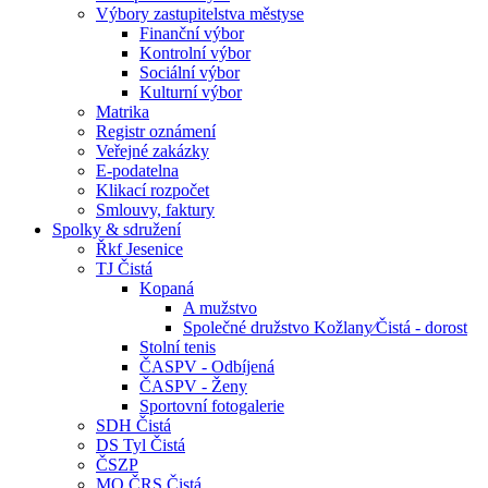
Výbory zastupitelstva městyse
Finanční výbor
Kontrolní výbor
Sociální výbor
Kulturní výbor
Matrika
Registr oznámení
Veřejné zakázky
E-podatelna
Klikací rozpočet
Smlouvy, faktury
Spolky & sdružení
Řkf Jesenice
TJ Čistá
Kopaná
A mužstvo
Společné družstvo Kožlany⁄Čistá - dorost
Stolní tenis
ČASPV - Odbíjená
ČASPV - Ženy
Sportovní fotogalerie
SDH Čistá
DS Tyl Čistá
ČSZP
MO ČRS Čistá