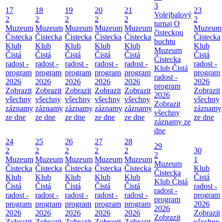
3
17
18
19
20
21
23
Volejbalový
2
2
2
2
2
2
turnaj O
Muzeum
Muzeum
Muzeum
Muzeum
Muzeum
Muzeum
čisteckou
Čistecka
Čistecka
Čistecka
Čistecka
Čistecka
Čistecka
buchtu
Klub
Klub
Klub
Klub
Klub
Klub
Muzeum
Čistá
Čistá
Čistá
Čistá
Čistá
Čistá
Čistecka
radost -
radost -
radost -
radost -
radost -
radost -
Klub Čistá
program
program
program
program
program
program
radost -
2026
2026
2026
2026
2026
2026
program
Zobrazit
Zobrazit
Zobrazit
Zobrazit
Zobrazit
Zobrazit
2026
všechny
všechny
všechny
všechny
všechny
všechny
Zobrazit
záznamy
záznamy
záznamy
záznamy
záznamy
záznamy
všechny
ze dne
ze dne
ze dne
ze dne
ze dne
ze dne
záznamy ze
dne
24
25
26
27
28
29
2
2
2
2
2
30
2
Muzeum
Muzeum
Muzeum
Muzeum
Muzeum
1
Muzeum
Čistecka
Čistecka
Čistecka
Čistecka
Čistecka
Klub
Čistecka
Klub
Klub
Klub
Klub
Klub
Čistá
Klub Čistá
Čistá
Čistá
Čistá
Čistá
Čistá
radost -
radost -
radost -
radost -
radost -
radost -
radost -
program
program
program
program
program
program
program
2026
2026
2026
2026
2026
2026
2026
Zobrazit
Zobrazit
Zobrazit
Zobrazit
Zobrazit
Zobrazit
Zobrazit
všechny