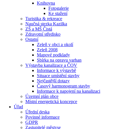
Knihovna
Fotogalerie
Ke stažení
Turistika & rekreace
Naučná stezka Kazilka
ZŠ a MŠ Čistá
Zdravotní středisko
Ostatní
Zeleň v obci a okolí
Zeleň 2008
Mapové podklady
Sbírka na opravu varhan
Výstavba kanalizace a ČOV
Informace k výstavbě
Situace umístění stavby
Nejčastější dotazy
Časový harmonogram stavby
Informace k napojení na kanalizaci
Územní plán obce
Místní energetická koncepce
Úřad
Úřední deska
Povinné informace
GDPR
Zastupitelé městyse