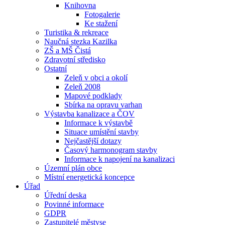
Knihovna
Fotogalerie
Ke stažení
Turistika & rekreace
Naučná stezka Kazilka
ZŠ a MŠ Čistá
Zdravotní středisko
Ostatní
Zeleň v obci a okolí
Zeleň 2008
Mapové podklady
Sbírka na opravu varhan
Výstavba kanalizace a ČOV
Informace k výstavbě
Situace umístění stavby
Nejčastější dotazy
Časový harmonogram stavby
Informace k napojení na kanalizaci
Územní plán obce
Místní energetická koncepce
Úřad
Úřední deska
Povinné informace
GDPR
Zastupitelé městyse