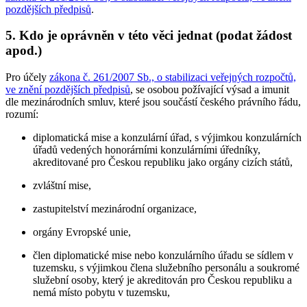
pozdějších předpisů
.
5. Kdo je oprávněn v této věci jednat (podat žádost
apod.)
Pro účely
zákona č. 261/2007 Sb., o stabilizaci veřejných rozpočtů,
ve znění pozdějších předpisů
, se osobou požívající výsad a imunit
dle mezinárodních smluv, které jsou součástí českého právního řádu,
rozumí:
diplomatická mise a konzulární úřad, s výjimkou konzulárních
úřadů vedených honorárními konzulárními úředníky,
akreditované pro Českou republiku jako orgány cizích států,
zvláštní mise,
zastupitelství mezinárodní organizace,
orgány Evropské unie,
člen diplomatické mise nebo konzulárního úřadu se sídlem v
tuzemsku, s výjimkou člena služebního personálu a soukromé
služební osoby, který je akreditován pro Českou republiku a
nemá místo pobytu v tuzemsku,