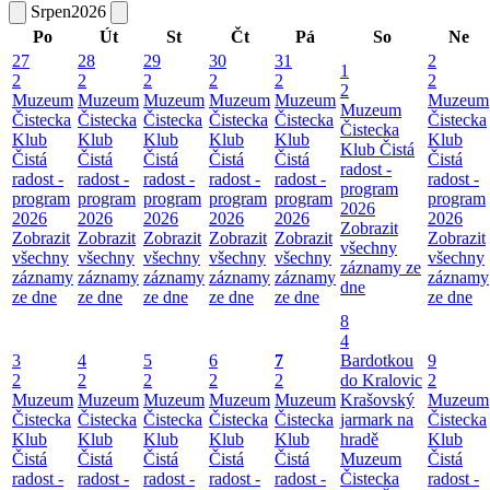
Srpen
2026
Po
Út
St
Čt
Pá
So
Ne
27
28
29
30
31
2
1
2
2
2
2
2
2
2
Muzeum
Muzeum
Muzeum
Muzeum
Muzeum
Muzeum
Muzeum
Čistecka
Čistecka
Čistecka
Čistecka
Čistecka
Čistecka
Čistecka
Klub
Klub
Klub
Klub
Klub
Klub
Klub Čistá
Čistá
Čistá
Čistá
Čistá
Čistá
Čistá
radost -
radost -
radost -
radost -
radost -
radost -
radost -
program
program
program
program
program
program
program
2026
2026
2026
2026
2026
2026
2026
Zobrazit
Zobrazit
Zobrazit
Zobrazit
Zobrazit
Zobrazit
Zobrazit
všechny
všechny
všechny
všechny
všechny
všechny
všechny
záznamy ze
záznamy
záznamy
záznamy
záznamy
záznamy
záznamy
dne
ze dne
ze dne
ze dne
ze dne
ze dne
ze dne
8
4
3
4
5
6
7
Bardotkou
9
2
2
2
2
2
do Kralovic
2
Muzeum
Muzeum
Muzeum
Muzeum
Muzeum
Krašovský
Muzeum
Čistecka
Čistecka
Čistecka
Čistecka
Čistecka
jarmark na
Čistecka
Klub
Klub
Klub
Klub
Klub
hradě
Klub
Čistá
Čistá
Čistá
Čistá
Čistá
Muzeum
Čistá
radost -
radost -
radost -
radost -
radost -
Čistecka
radost -