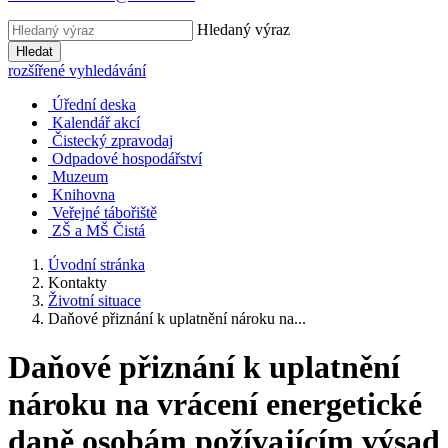
Hledaný výraz
Hledat
rozšířené vyhledávání
Úřední deska
Kalendář akcí
Čistecký zpravodaj
Odpadové hospodářství
Muzeum
Knihovna
Veřejné tábořiště
ZŠ a MŠ Čistá
Úvodní stránka
Kontakty
Životní situace
Daňové přiznání k uplatnění nároku na...
Daňové přiznání k uplatnění
nároku na vrácení energetické
daně osobám požívajícím výsad