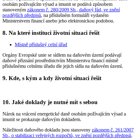
osobám požívajícím výsad a imunit se podává způsobem
stanoveným
zákonem č. 280/2009 Sb., daňový řád, ve znění
pozdějších předpisů
, na příslušném formuláři vydaném
Ministerstvem financí anebo jeho elektronickou podobou.
8. Na které instituci životní situaci řešit
Místně příslušný celní úřad
Orgány Evropské unie se sídlem na daňovém území podávají
daňové přiznání prostřednictvím Ministerstva financí místně
příslušnému celnímu úřadu dle jejich sídla na daňovém území.
9. Kde, s kým a kdy životní situaci řešit
10. Jaké doklady je nutné mít s sebou
Nárok na vrácení energetické daně osobám požívajícím výsad a
imunit se prokazuje daňovým dokladem.
Náležitosti daňového dokladu jsou stanoveny
zákonem č. 261/2007
Sb., o stabilizaci veřejných rozpočtů, ve znění pozdějších předpisů
.