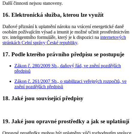
Další činnosti nejsou stanoveny.
16. Elektronická služba, kterou lze využít
Daňové přiznání k uplatnění nároku na vrácení energetické daně
osobám požívajícím výsad a imunit
je možné učinit prostřednictvím
tzv. inteligentního formuláře, který je k dispozici na
internetových
stránkách Celní správy České republiky
.
17. Podle kterého právního předpisu se postupuje
Zákon č. 280/2009 Sb., daňový řád, ve znění pozdějších
předpisů
Zákon č. 261/2007 Sb., o stabilizaci veřejných rozpočtů, ve
znění pozdějších předpisů
18. Jaké jsou související předpisy
19. Jaké jsou opravné prostředky a jak se uplatňují
Opravné prostředky mohou být uplatněny vůči rozhodnutím správce