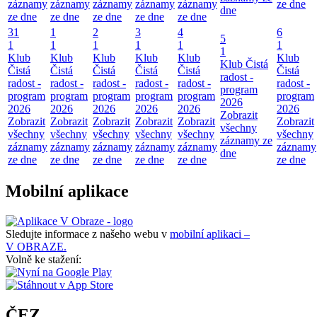
záznamy
záznamy
záznamy
záznamy
záznamy
ze dne
dne
ze dne
ze dne
ze dne
ze dne
ze dne
31
1
2
3
4
6
5
1
1
1
1
1
1
1
Klub
Klub
Klub
Klub
Klub
Klub
Klub Čistá
Čistá
Čistá
Čistá
Čistá
Čistá
Čistá
radost -
radost -
radost -
radost -
radost -
radost -
radost -
program
program
program
program
program
program
program
2026
2026
2026
2026
2026
2026
2026
Zobrazit
Zobrazit
Zobrazit
Zobrazit
Zobrazit
Zobrazit
Zobrazit
všechny
všechny
všechny
všechny
všechny
všechny
všechny
záznamy ze
záznamy
záznamy
záznamy
záznamy
záznamy
záznamy
dne
ze dne
ze dne
ze dne
ze dne
ze dne
ze dne
Mobilní aplikace
Sledujte informace z našeho webu v
mobilní aplikaci –
V OBRAZE.
Volně ke stažení:
ČEZ