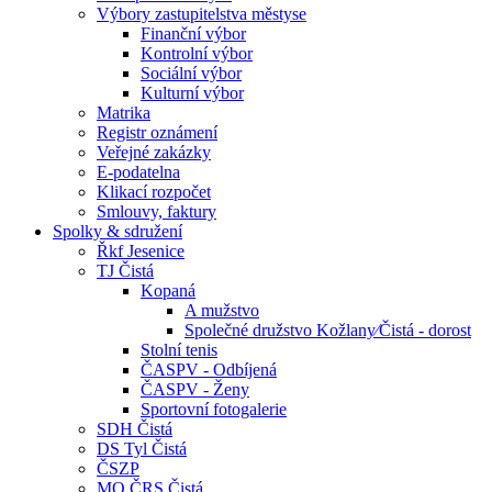
Výbory zastupitelstva městyse
Finanční výbor
Kontrolní výbor
Sociální výbor
Kulturní výbor
Matrika
Registr oznámení
Veřejné zakázky
E-podatelna
Klikací rozpočet
Smlouvy, faktury
Spolky & sdružení
Řkf Jesenice
TJ Čistá
Kopaná
A mužstvo
Společné družstvo Kožlany⁄Čistá - dorost
Stolní tenis
ČASPV - Odbíjená
ČASPV - Ženy
Sportovní fotogalerie
SDH Čistá
DS Tyl Čistá
ČSZP
MO ČRS Čistá