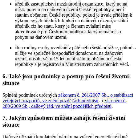
úředník zastupitelství mezinárodní organizace, který nemá
místo pobytu na daňovém území České republiky a není
státním občanem České republiky, pokud je trvale přidělen k
výkonu svých úředních funkcí na daňovém území, a státní
úředník cizího státu, který je členem zvláštní mise
akreditované pro Českou republiku a který nemá místo
pobytu na daňovém území,
člen rodiny osoby uvedené v páté nebo šesté odrážce, pokud s
ní žije ve společně hospodařící domácnosti na daňovém
území, dosáhl věku 15 let, není státním občanem České
republiky a je registrován Ministerstvem zahraničních věcí.
6. Jaké jsou podmínky a postup pro řešení životní
situace
Splnění podmínek určených
zákonem č. 261/2007 Sb., o stabilizaci
veřejných rozpočtů, ve znění pozdějších předpisů
, a
zákonem č.
280/2009 Sb., daňový řád, ve znění pozdějších předpisů
.
7. Jakým způsobem můžete zahájit řešení životní
situace
Daňové přiznání k uplatnění nároku na vrácení energetické daně