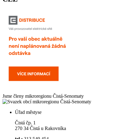
Jsme členy mikroregionu
Čistá-Senomaty
Úřad městyse
Čistá čp. 1
270 34 Čistá u Rakovníka
tel.:
313 549 454