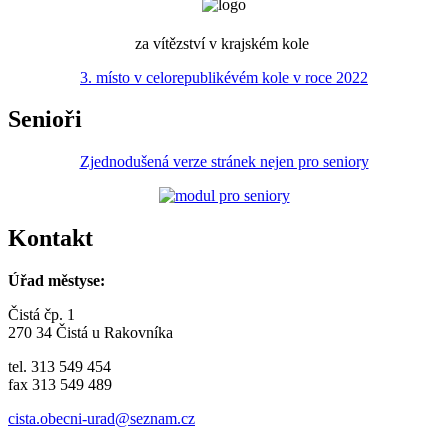
za vítězství v krajském kole
3. místo v celorepublikévém kole v roce 2022
Senioři
Zjednodušená verze stránek nejen pro seniory
Kontakt
Úřad městyse:
Čistá čp. 1
270 34 Čistá u Rakovníka
tel. 313 549 454
fax 313 549 489
cista.obecni-urad@seznam.cz