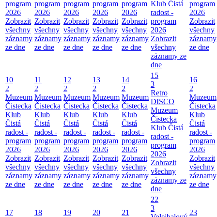
program
program
program
program
program
Klub Čistá
program
2026
2026
2026
2026
2026
radost -
2026
Zobrazit
Zobrazit
Zobrazit
Zobrazit
Zobrazit
program
Zobrazit
všechny
všechny
všechny
všechny
všechny
2026
všechny
záznamy
záznamy
záznamy
záznamy
záznamy
Zobrazit
záznamy
ze dne
ze dne
ze dne
ze dne
ze dne
všechny
ze dne
záznamy ze
dne
15
10
11
12
13
14
16
3
2
2
2
2
2
2
Retro
Muzeum
Muzeum
Muzeum
Muzeum
Muzeum
Muzeum
DISCO
Čistecka
Čistecka
Čistecka
Čistecka
Čistecka
Čistecka
Muzeum
Klub
Klub
Klub
Klub
Klub
Klub
Čistecka
Čistá
Čistá
Čistá
Čistá
Čistá
Čistá
Klub Čistá
radost -
radost -
radost -
radost -
radost -
radost -
radost -
program
program
program
program
program
program
program
2026
2026
2026
2026
2026
2026
2026
Zobrazit
Zobrazit
Zobrazit
Zobrazit
Zobrazit
Zobrazit
Zobrazit
všechny
všechny
všechny
všechny
všechny
všechny
všechny
záznamy
záznamy
záznamy
záznamy
záznamy
záznamy
záznamy ze
ze dne
ze dne
ze dne
ze dne
ze dne
ze dne
dne
22
3
17
18
19
20
21
23
Volejbalový