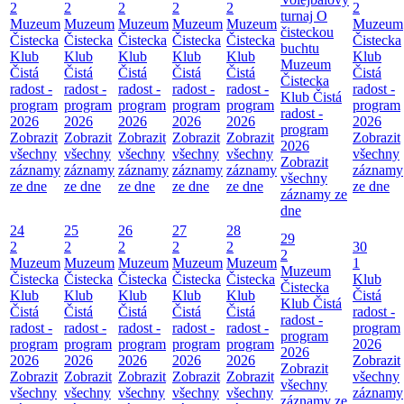
2
2
2
2
2
2
turnaj O
Muzeum
Muzeum
Muzeum
Muzeum
Muzeum
Muzeum
čisteckou
Čistecka
Čistecka
Čistecka
Čistecka
Čistecka
Čistecka
buchtu
Klub
Klub
Klub
Klub
Klub
Klub
Muzeum
Čistá
Čistá
Čistá
Čistá
Čistá
Čistá
Čistecka
radost -
radost -
radost -
radost -
radost -
radost -
Klub Čistá
program
program
program
program
program
program
radost -
2026
2026
2026
2026
2026
2026
program
Zobrazit
Zobrazit
Zobrazit
Zobrazit
Zobrazit
Zobrazit
2026
všechny
všechny
všechny
všechny
všechny
všechny
Zobrazit
záznamy
záznamy
záznamy
záznamy
záznamy
záznamy
všechny
ze dne
ze dne
ze dne
ze dne
ze dne
ze dne
záznamy ze
dne
24
25
26
27
28
29
2
2
2
2
2
30
2
Muzeum
Muzeum
Muzeum
Muzeum
Muzeum
1
Muzeum
Čistecka
Čistecka
Čistecka
Čistecka
Čistecka
Klub
Čistecka
Klub
Klub
Klub
Klub
Klub
Čistá
Klub Čistá
Čistá
Čistá
Čistá
Čistá
Čistá
radost -
radost -
radost -
radost -
radost -
radost -
radost -
program
program
program
program
program
program
program
2026
2026
2026
2026
2026
2026
2026
Zobrazit
Zobrazit
Zobrazit
Zobrazit
Zobrazit
Zobrazit
Zobrazit
všechny
všechny
všechny
všechny
všechny
všechny
všechny
záznamy
záznamy ze