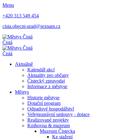
Menu
+420 313 549 454
cista.obecni-urad@seznam.cz
Čistá
Čistá
Aktuálně
Kalendář akcí
Aktuality pro občany
Čistecký zpravodaj
Informace z městyse
Městys
Historie městyse
Dotační program
Odpadové hospodářství
Veřejnoprávní smlouvy - dotace
Realizované projekty
Knihovna & muzeum
Muzeum Čistecka
Ke stažení