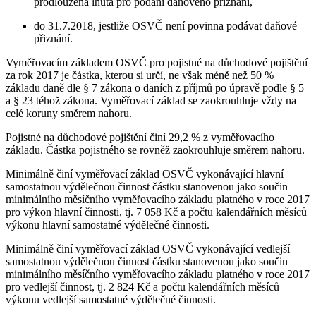
prodloužena lhůta pro podání daňového přiznání,
do 31.7.2018, jestliže OSVČ není povinna podávat daňové
přiznání.
Vyměřovacím základem OSVČ pro pojistné na důchodové pojištění
za rok 2017 je částka, kterou si určí, ne však méně než 50 %
základu daně dle § 7 zákona o daních z příjmů po úpravě podle § 5
a § 23 téhož zákona. Vyměřovací základ se zaokrouhluje vždy na
celé koruny směrem nahoru.
Pojistné na důchodové pojištění činí 29,2 % z vyměřovacího
základu. Částka pojistného se rovněž zaokrouhluje směrem nahoru.
Minimálně činí vyměřovací základ OSVČ vykonávající hlavní
samostatnou výdělečnou činnost částku stanovenou jako součin
minimálního měsíčního vyměřovacího základu platného v roce 2017
pro výkon hlavní činnosti, tj. 7 058 Kč a počtu kalendářních měsíců
výkonu hlavní samostatné výdělečné činnosti.
Minimálně činí vyměřovací základ OSVČ vykonávající vedlejší
samostatnou výdělečnou činnost částku stanovenou jako součin
minimálního měsíčního vyměřovacího základu platného v roce 2017
pro vedlejší činnost, tj. 2 824 Kč a počtu kalendářních měsíců
výkonu vedlejší samostatné výdělečné činnosti.