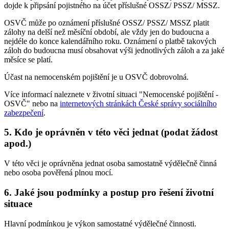
dojde k připsání pojistného na účet příslušné OSSZ/ PSSZ/ MSSZ.
OSVČ může po oznámení příslušné OSSZ/ PSSZ/ MSSZ platit
zálohy na delší než měsíční období, ale vždy jen do budoucna a
nejdéle do konce kalendářního roku. Oznámení o platbě takových
záloh do budoucna musí obsahovat výši jednotlivých záloh a za jaké
měsíce se platí.
Účast na nemocenském pojištění je u OSVČ dobrovolná.
Více informací naleznete v životní situaci "Nemocenské pojištění -
OSVČ" nebo na
internetových stránkách České správy sociálního
zabezpečení
.
5. Kdo je oprávněn v této věci jednat (podat žádost
apod.)
V této věci je oprávněna jednat osoba samostatně výdělečně činná
nebo osoba pověřená plnou mocí.
6. Jaké jsou podmínky a postup pro řešení životní
situace
Hlavní podmínkou je výkon samostatné výdělečné činnosti.