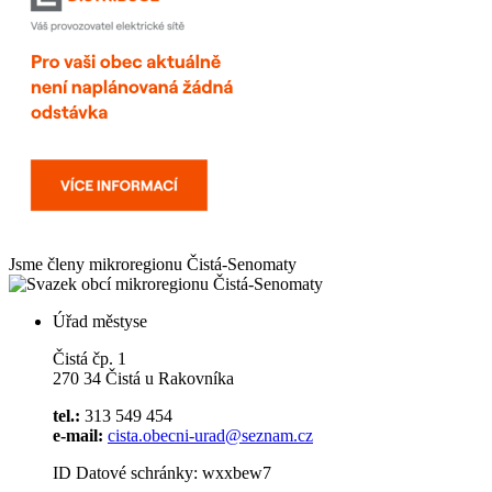
Jsme členy mikroregionu
Čistá-Senomaty
Úřad městyse
Čistá čp. 1
270 34 Čistá u Rakovníka
tel.:
313 549 454
e-mail:
cista.obecni-urad@seznam.cz
ID Datové schránky: wxxbew7