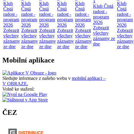
1
Klub
Klub
Klub
Klub
Klub
Klub
Klub Čistá
Čistá
Čistá
Čistá
Čistá
Čistá
Čistá
radost -
radost -
radost -
radost -
radost -
radost -
radost -
program
program
program
program
program
program
program
2026
2026
2026
2026
2026
2026
2026
Zobrazit
Zobrazit
Zobrazit
Zobrazit
Zobrazit
Zobrazit
Zobrazit
všechny
všechny
všechny
všechny
všechny
všechny
všechny
záznamy ze
záznamy
záznamy
záznamy
záznamy
záznamy
záznamy
dne
ze dne
ze dne
ze dne
ze dne
ze dne
ze dne
Mobilní aplikace
Sledujte informace z našeho webu v
mobilní aplikaci –
V OBRAZE.
Volně ke stažení:
ČEZ