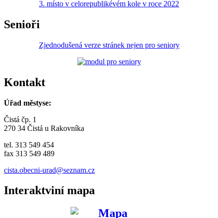
3. místo v celorepublikévém kole v roce 2022
Senioři
Zjednodušená verze stránek nejen pro seniory
Kontakt
Úřad městyse:
Čistá čp. 1
270 34 Čistá u Rakovníka
tel. 313 549 454
fax 313 549 489
cista.obecni-urad@seznam.cz
Interaktviní mapa