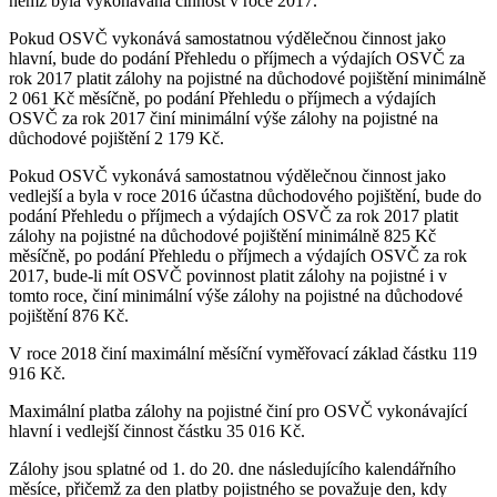
němž byla vykonávána činnost v roce 2017.
Pokud OSVČ vykonává samostatnou výdělečnou činnost jako
hlavní, bude do podání Přehledu o příjmech a výdajích OSVČ za
rok 2017 platit zálohy na pojistné na důchodové pojištění minimálně
2 061 Kč měsíčně, po podání Přehledu o příjmech a výdajích
OSVČ za rok 2017 činí minimální výše zálohy na pojistné na
důchodové pojištění 2 179 Kč.
Pokud OSVČ vykonává samostatnou výdělečnou činnost jako
vedlejší a byla v roce 2016 účastna důchodového pojištění, bude do
podání Přehledu o příjmech a výdajích OSVČ za rok 2017 platit
zálohy na pojistné na důchodové pojištění minimálně 825 Kč
měsíčně, po podání Přehledu o příjmech a výdajích OSVČ za rok
2017, bude-li mít OSVČ povinnost platit zálohy na pojistné i v
tomto roce, činí minimální výše zálohy na pojistné na důchodové
pojištění 876 Kč.
V roce 2018 činí maximální měsíční vyměřovací základ částku 119
916 Kč.
Maximální platba zálohy na pojistné činí pro OSVČ vykonávající
hlavní i vedlejší činnost částku 35 016 Kč.
Zálohy jsou splatné od 1. do 20. dne následujícího kalendářního
měsíce, přičemž za den platby pojistného se považuje den, kdy