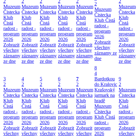
2
2
2
2
2
2
2
Muzeum
Muzeum
Muzeum
Muzeum
Muzeum
Muzeum
Muzeum
Čistecka
Čistecka
Čistecka
Čistecka
Čistecka
Čistecka
Čistecka
Klub
Klub
Klub
Klub
Klub
Klub
Klub Čistá
Čistá
Čistá
Čistá
Čistá
Čistá
Čistá
radost -
radost -
radost -
radost -
radost -
radost -
radost -
program
program
program
program
program
program
program
2026
2026
2026
2026
2026
2026
2026
Zobrazit
Zobrazit
Zobrazit
Zobrazit
Zobrazit
Zobrazit
Zobrazit
všechny
všechny
všechny
všechny
všechny
všechny
všechny
záznamy ze
záznamy
záznamy
záznamy
záznamy
záznamy
záznamy
dne
ze dne
ze dne
ze dne
ze dne
ze dne
ze dne
8
4
3
4
5
6
7
Bardotkou
9
2
2
2
2
2
do Kralovic
2
Muzeum
Muzeum
Muzeum
Muzeum
Muzeum
Krašovský
Muzeum
Čistecka
Čistecka
Čistecka
Čistecka
Čistecka
jarmark na
Čistecka
Klub
Klub
Klub
Klub
Klub
hradě
Klub
Čistá
Čistá
Čistá
Čistá
Čistá
Muzeum
Čistá
radost -
radost -
radost -
radost -
radost -
Čistecka
radost -
program
program
program
program
program
Klub Čistá
program
2026
2026
2026
2026
2026
radost -
2026
Zobrazit
Zobrazit
Zobrazit
Zobrazit
Zobrazit
program
Zobrazit
všechny
všechny
všechny
všechny
všechny
2026
všechny