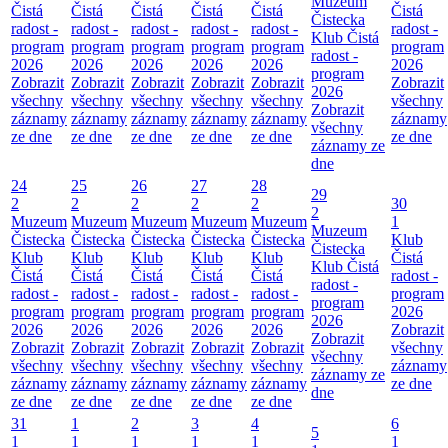
Muzeum
Čistá
Čistá
Čistá
Čistá
Čistá
Čistá
Čistecka
radost -
radost -
radost -
radost -
radost -
radost -
Klub Čistá
program
program
program
program
program
program
radost -
2026
2026
2026
2026
2026
2026
program
Zobrazit
Zobrazit
Zobrazit
Zobrazit
Zobrazit
Zobrazit
2026
všechny
všechny
všechny
všechny
všechny
všechny
Zobrazit
záznamy
záznamy
záznamy
záznamy
záznamy
záznamy
všechny
ze dne
ze dne
ze dne
ze dne
ze dne
ze dne
záznamy ze
dne
24
25
26
27
28
29
2
2
2
2
2
30
2
Muzeum
Muzeum
Muzeum
Muzeum
Muzeum
1
Muzeum
Čistecka
Čistecka
Čistecka
Čistecka
Čistecka
Klub
Čistecka
Klub
Klub
Klub
Klub
Klub
Čistá
Klub Čistá
Čistá
Čistá
Čistá
Čistá
Čistá
radost -
radost -
radost -
radost -
radost -
radost -
radost -
program
program
program
program
program
program
program
2026
2026
2026
2026
2026
2026
2026
Zobrazit
Zobrazit
Zobrazit
Zobrazit
Zobrazit
Zobrazit
Zobrazit
všechny
všechny
všechny
všechny
všechny
všechny
všechny
záznamy
záznamy ze
záznamy
záznamy
záznamy
záznamy
záznamy
ze dne
dne
ze dne
ze dne
ze dne
ze dne
ze dne
31
1
2
3
4
6
5
1
1
1
1
1
1