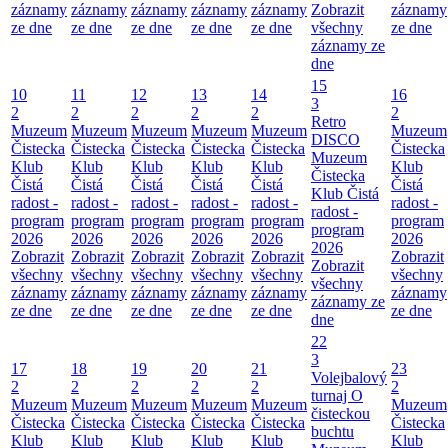
záznamy
záznamy
záznamy
záznamy
záznamy
Zobrazit
záznamy
ze dne
ze dne
ze dne
ze dne
ze dne
všechny
ze dne
záznamy ze
dne
15
10
11
12
13
14
16
3
2
2
2
2
2
2
Retro
Muzeum
Muzeum
Muzeum
Muzeum
Muzeum
Muzeum
DISCO
Čistecka
Čistecka
Čistecka
Čistecka
Čistecka
Čistecka
Muzeum
Klub
Klub
Klub
Klub
Klub
Klub
Čistecka
Čistá
Čistá
Čistá
Čistá
Čistá
Čistá
Klub Čistá
radost -
radost -
radost -
radost -
radost -
radost -
radost -
program
program
program
program
program
program
program
2026
2026
2026
2026
2026
2026
2026
Zobrazit
Zobrazit
Zobrazit
Zobrazit
Zobrazit
Zobrazit
Zobrazit
všechny
všechny
všechny
všechny
všechny
všechny
všechny
záznamy
záznamy
záznamy
záznamy
záznamy
záznamy
záznamy ze
ze dne
ze dne
ze dne
ze dne
ze dne
ze dne
dne
22
3
17
18
19
20
21
23
Volejbalový
2
2
2
2
2
2
turnaj O
Muzeum
Muzeum
Muzeum
Muzeum
Muzeum
Muzeum
čisteckou
Čistecka
Čistecka
Čistecka
Čistecka
Čistecka
Čistecka
buchtu
Klub
Klub
Klub
Klub
Klub
Klub