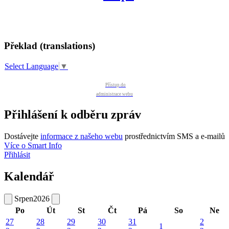
Překlad (translations)
Select Language
▼
Přístup do
administrace webu
Přihlášení k odběru zpráv
Dostávejte
informace z našeho webu
prostřednictvím SMS a e-mailů
Více o Smart Info
Přihlásit
Kalendář
Srpen
2026
Po
Út
St
Čt
Pá
So
Ne
27
28
29
30
31
2
1