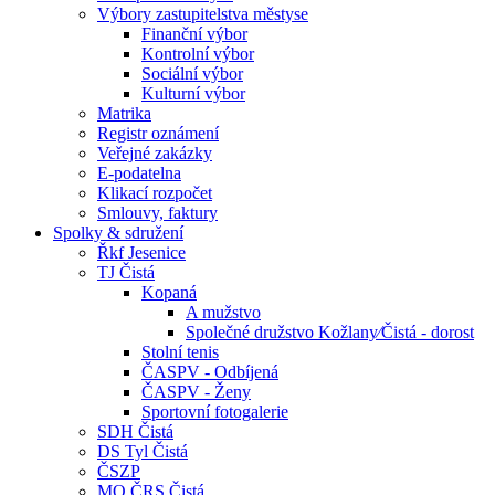
Výbory zastupitelstva městyse
Finanční výbor
Kontrolní výbor
Sociální výbor
Kulturní výbor
Matrika
Registr oznámení
Veřejné zakázky
E-podatelna
Klikací rozpočet
Smlouvy, faktury
Spolky & sdružení
Řkf Jesenice
TJ Čistá
Kopaná
A mužstvo
Společné družstvo Kožlany⁄Čistá - dorost
Stolní tenis
ČASPV - Odbíjená
ČASPV - Ženy
Sportovní fotogalerie
SDH Čistá
DS Tyl Čistá
ČSZP
MO ČRS Čistá