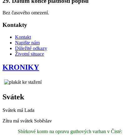
29. Datum konce platnosti popisu
Bez časového omezení.
Kontakty
Kontakt
Napište nám
Důležité odkazy
Životní situace
KRONIKY
Svátek
Svátek má
Lada
Zítra má svátek
Soběslav
Sbírkové konto na opravu guthových varhan v Čisté: