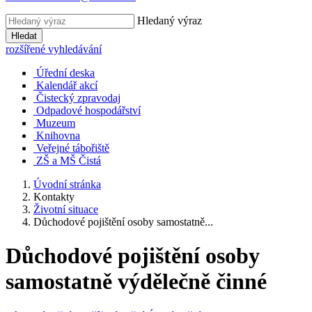
Hledaný výraz
Hledat
rozšířené vyhledávání
Úřední deska
Kalendář akcí
Čistecký zpravodaj
Odpadové hospodářství
Muzeum
Knihovna
Veřejné tábořiště
ZŠ a MŠ Čistá
Úvodní stránka
Kontakty
Životní situace
Důchodové pojištění osoby samostatně...
Důchodové pojištění osoby
samostatně výdělečně činné