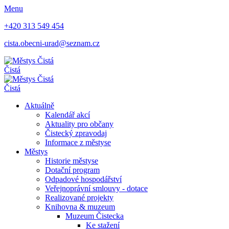
Menu
+420 313 549 454
cista.obecni-urad@seznam.cz
Čistá
Čistá
Aktuálně
Kalendář akcí
Aktuality pro občany
Čistecký zpravodaj
Informace z městyse
Městys
Historie městyse
Dotační program
Odpadové hospodářství
Veřejnoprávní smlouvy - dotace
Realizované projekty
Knihovna & muzeum
Muzeum Čistecka
Ke stažení