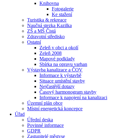
Knihovna
Fotogalerie
Ke stažení
Turistika & rekreace
Naučná stezka Kazilka
ZŠ a MŠ Čistá
Zdravotní středisko
Ostatní
Zeleň v obci a okolí
Zeleň 2008
Mapové podklady
Sbírka na opravu varhan
Výstavba kanalizace a ČOV
Informace k výstavbě
Situace umístění stavby
Nejčastější dotazy
Časový harmonogram stavby
Informace k napojení na kanalizaci
Územní plán obce
Místní energetická koncepce
Úřad
Úřední deska
Povinné informace
GDPR
Zastupitelé městyse