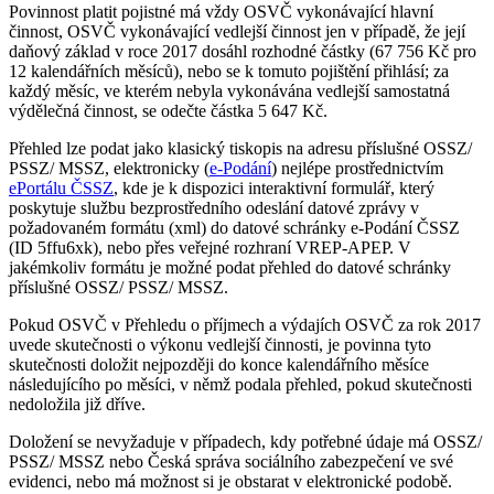
Povinnost platit pojistné má vždy OSVČ vykonávající hlavní
činnost, OSVČ vykonávající vedlejší činnost jen v případě, že její
daňový základ v roce 2017 dosáhl rozhodné částky (67 756 Kč pro
12 kalendářních měsíců), nebo se k tomuto pojištění přihlásí; za
každý měsíc, ve kterém nebyla vykonávána vedlejší samostatná
výdělečná činnost, se odečte částka 5 647 Kč.
Přehled lze podat jako klasický tiskopis na adresu příslušné OSSZ/
PSSZ/ MSSZ, elektronicky (
e-Podání
) nejlépe prostřednictvím
ePortálu ČSSZ
, kde je k dispozici interaktivní formulář, který
poskytuje službu bezprostředního odeslání datové zprávy v
požadovaném formátu (xml) do datové schránky e-Podání ČSSZ
(ID 5ffu6xk), nebo přes veřejné rozhraní VREP-APEP. V
jakémkoliv formátu je možné podat přehled do datové schránky
příslušné OSSZ/ PSSZ/ MSSZ.
Pokud OSVČ v Přehledu o příjmech a výdajích OSVČ za rok 2017
uvede skutečnosti o výkonu vedlejší činnosti, je povinna tyto
skutečnosti doložit nejpozději do konce kalendářního měsíce
následujícího po měsíci, v němž podala přehled, pokud skutečnosti
nedoložila již dříve.
Doložení se nevyžaduje v případech, kdy potřebné údaje má OSSZ/
PSSZ/ MSSZ nebo Česká správa sociálního zabezpečení ve své
evidenci, nebo má možnost si je obstarat v elektronické podobě.