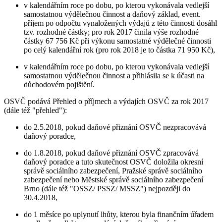
v kalendářním roce po dobu, po kterou vykonávala vedlejší
samostatnou výdělečnou činnost a daňový základ, event.
příjem po odpočtu vynaložených výdajů z této činnosti dosáhl
tzv. rozhodné částky; pro rok 2017 činila výše rozhodné
částky 67 756 Kč při výkonu samostatné výdělečné činnosti
po celý kalendářní rok (pro rok 2018 je to částka 71 950 Kč),
v kalendářním roce po dobu, po kterou vykonávala vedlejší
samostatnou výdělečnou činnost a přihlásila se k účasti na
důchodovém pojištění.
OSVČ podává Přehled o příjmech a výdajích OSVČ za rok 2017
(dále též "přehled"):
do 2.5.2018, pokud daňové přiznání OSVČ nezpracovává
daňový poradce,
do 1.8.2018, pokud daňové přiznání OSVČ zpracovává
daňový poradce a tuto skutečnost OSVČ doložila okresní
správě sociálního zabezpečení, Pražské správě sociálního
zabezpečení nebo Městské správě sociálního zabezpečení
Brno (dále též "OSSZ/ PSSZ/ MSSZ") nejpozději do
30.4.2018,
do 1 měsíce po uplynutí lhůty, kterou byla finančním úřadem