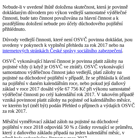
Nebude-li v uvedené lhůtě doložena skutečnost, která je povinně
dokládaným důvodem pro výkon vedlejší samostatné výdělečné
činnosti, bude tato činnost považována za hlavní činnost a k
pozdějšímu doložení nebude pro účely důchodového pojištění
přihlédnuto.
Důvody vedlejší činnosti, které není OSVČ povinna dokládat, jsou
uvedeny v pokynech k vyplnění přehledu za rok 2017 nebo na
internetových stránkách České správy sociálního zabezpečení
.
OSVČ vykonávající hlavní činnost je povinna platit zálohy na
pojistné vždy (i když je OSVČ ve ztrátě). OSVČ vykonávající
samostatnou výdělečnou činnost jako vedlejší, platí zálohy na
pojistné na důchodové pojištění v případě, že se přihlásila k účasti
na pojištění v daném kalendářním roce, nebo pokud její daňový
základ v roce 2017 dosáhl výše 67 756 Kč při výkonu samostatné
výdělečné činnosti po celý kalendářní rok 2017. V takovém případě
vzniká povinnost platit zálohy na pojistné od kalendářního měsíce,
ve kterém byl (měl být) podán Přehled o příjmech a výdajích OSVČ
za rok 2017.
Měsíční vyměřovací základ záloh na pojistné na důchodové
pojištění v roce 2018 odpovídá 50 % z částky rovnající se průměru,
který z daňového základu připadá na jeden kalendářní měsíc, v