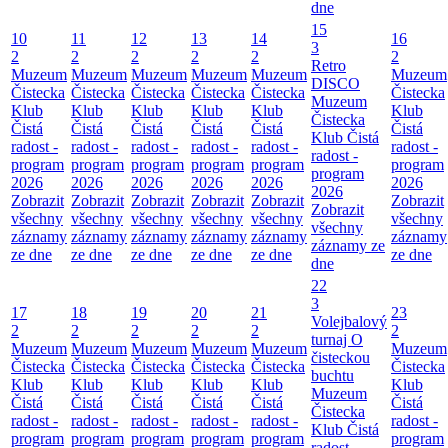
dne
15
10
11
12
13
14
16
3
2
2
2
2
2
2
Retro
Muzeum
Muzeum
Muzeum
Muzeum
Muzeum
Muzeum
DISCO
Čistecka
Čistecka
Čistecka
Čistecka
Čistecka
Čistecka
Muzeum
Klub
Klub
Klub
Klub
Klub
Klub
Čistecka
Čistá
Čistá
Čistá
Čistá
Čistá
Čistá
Klub Čistá
radost -
radost -
radost -
radost -
radost -
radost -
radost -
program
program
program
program
program
program
program
2026
2026
2026
2026
2026
2026
2026
Zobrazit
Zobrazit
Zobrazit
Zobrazit
Zobrazit
Zobrazit
Zobrazit
všechny
všechny
všechny
všechny
všechny
všechny
všechny
záznamy
záznamy
záznamy
záznamy
záznamy
záznamy
záznamy ze
ze dne
ze dne
ze dne
ze dne
ze dne
ze dne
dne
22
3
17
18
19
20
21
23
Volejbalový
2
2
2
2
2
2
turnaj O
Muzeum
Muzeum
Muzeum
Muzeum
Muzeum
Muzeum
čisteckou
Čistecka
Čistecka
Čistecka
Čistecka
Čistecka
Čistecka
buchtu
Klub
Klub
Klub
Klub
Klub
Klub
Muzeum
Čistá
Čistá
Čistá
Čistá
Čistá
Čistá
Čistecka
radost -
radost -
radost -
radost -
radost -
radost -
Klub Čistá
program
program
program
program
program
program
radost -