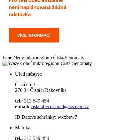
Jsme členy mikroregionu
Čistá-Senomaty
Úřad městyse
Čistá čp. 1
270 34 Čistá u Rakovníka
tel.:
313 549 454
e-mail:
cista.obecni-urad@seznam.cz
ID Datové schránky: wxxbew7
Matrika
tel.:
313 549 454