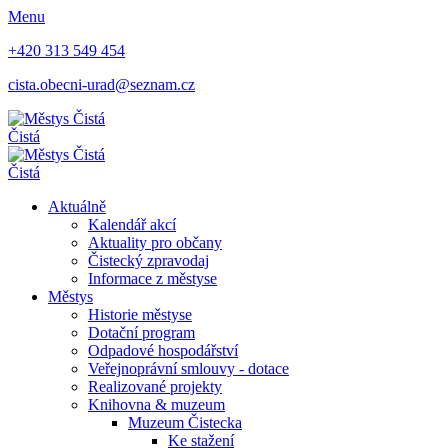
Menu
+420 313 549 454
cista.obecni-urad@seznam.cz
Čistá
Čistá
Aktuálně
Kalendář akcí
Aktuality pro občany
Čistecký zpravodaj
Informace z městyse
Městys
Historie městyse
Dotační program
Odpadové hospodářství
Veřejnoprávní smlouvy - dotace
Realizované projekty
Knihovna & muzeum
Muzeum Čistecka
Ke stažení