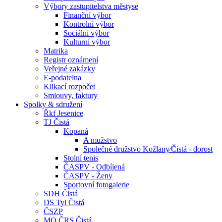
Výbory zastupitelstva městyse
Finanční výbor
Kontrolní výbor
Sociální výbor
Kulturní výbor
Matrika
Registr oznámení
Veřejné zakázky
E-podatelna
Klikací rozpočet
Smlouvy, faktury
Spolky & sdružení
Řkf Jesenice
TJ Čistá
Kopaná
A mužstvo
Společné družstvo Kožlany⁄Čistá - dorost
Stolní tenis
ČASPV - Odbíjená
ČASPV - Ženy
Sportovní fotogalerie
SDH Čistá
DS Tyl Čistá
ČSZP
MO ČRS Čistá