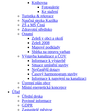
Knihovna
Fotogalerie
Ke stažení
Turistika & rekreace
Naučná stezka Kazilka
ZŠ a MŠ Čistá
Zdravotní středisko
Ostatní
Zeleň v obci a okolí
Zeleň 2008
Mapové podklady
Sbírka na opravu varhan
Výstavba kanalizace a ČOV
Informace k výstavbě
Situace umístění stavby
Nejčastější dotazy
Časový harmonogram stavby
Informace k napojení na kanalizaci
Územní plán obce
Místní energetická koncepce
Úřad
Úřední deska
Povinné informace
GDPR
Zastupitelé městyse