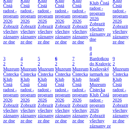
Klub
Klub
Klub
Klub
Klub
Klub
Klub Čistá
Čistá
Čistá
Čistá
Čistá
Čistá
Čistá
radost -
radost -
radost -
radost -
radost -
radost -
radost -
program
program
program
program
program
program
program
2026
2026
2026
2026
2026
2026
2026
Zobrazit
Zobrazit
Zobrazit
Zobrazit
Zobrazit
Zobrazit
Zobrazit
všechny
všechny
všechny
všechny
všechny
všechny
všechny
záznamy ze
záznamy
záznamy
záznamy
záznamy
záznamy
záznamy
dne
ze dne
ze dne
ze dne
ze dne
ze dne
ze dne
8
4
3
4
5
6
7
Bardotkou
9
2
2
2
2
2
do Kralovic
2
Muzeum
Muzeum
Muzeum
Muzeum
Muzeum
Krašovský
Muzeum
Čistecka
Čistecka
Čistecka
Čistecka
Čistecka
jarmark na
Čistecka
Klub
Klub
Klub
Klub
Klub
hradě
Klub
Čistá
Čistá
Čistá
Čistá
Čistá
Muzeum
Čistá
radost -
radost -
radost -
radost -
radost -
Čistecka
radost -
program
program
program
program
program
Klub Čistá
program
2026
2026
2026
2026
2026
radost -
2026
Zobrazit
Zobrazit
Zobrazit
Zobrazit
Zobrazit
program
Zobrazit
všechny
všechny
všechny
všechny
všechny
2026
všechny
záznamy
záznamy
záznamy
záznamy
záznamy
Zobrazit
záznamy
ze dne
ze dne
ze dne
ze dne
ze dne
všechny
ze dne
záznamy ze