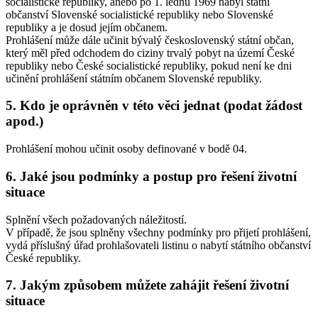
socialistické republiky, anebo po 1. lednu 1969 nabyl státní
občanství Slovenské socialistické republiky nebo Slovenské
republiky a je dosud jejím občanem.
Prohlášení může dále učinit bývalý československý státní občan,
který měl před odchodem do ciziny trvalý pobyt na území České
republiky nebo České socialistické republiky, pokud není ke dni
učinění prohlášení státním občanem Slovenské republiky.
5. Kdo je oprávněn v této věci jednat (podat žádost
apod.)
Prohlášení mohou učinit osoby definované v bodě 04.
6. Jaké jsou podmínky a postup pro řešení životní
situace
Splnění všech požadovaných náležitostí.
V případě, že jsou splněny všechny podmínky pro přijetí prohlášení,
vydá příslušný úřad prohlašovateli listinu o nabytí státního občanství
České republiky.
7. Jakým způsobem můžete zahájit řešení životní
situace