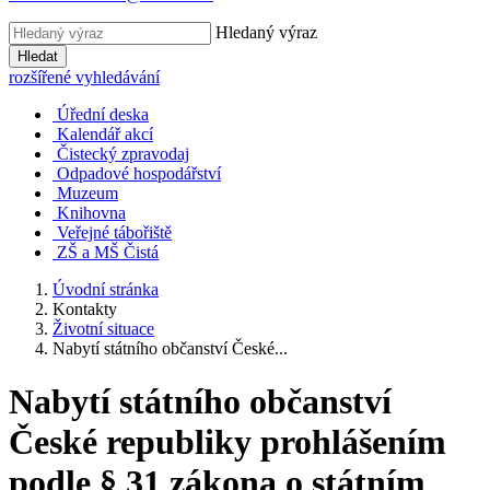
Hledaný výraz
Hledat
rozšířené vyhledávání
Úřední deska
Kalendář akcí
Čistecký zpravodaj
Odpadové hospodářství
Muzeum
Knihovna
Veřejné tábořiště
ZŠ a MŠ Čistá
Úvodní stránka
Kontakty
Životní situace
Nabytí státního občanství České...
Nabytí státního občanství
České republiky prohlášením
podle § 31 zákona o státním