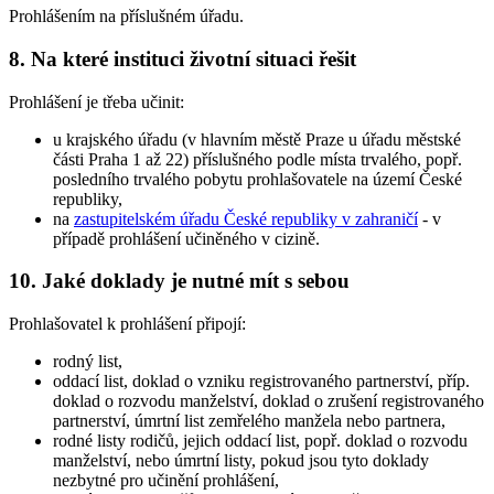
Prohlášením na příslušném úřadu.
8. Na které instituci životní situaci řešit
Prohlášení je třeba učinit:
u krajského úřadu (v hlavním městě Praze u úřadu městské
části Praha 1 až 22) příslušného podle místa trvalého, popř.
posledního trvalého pobytu prohlašovatele na území České
republiky,
na
zastupitelském úřadu České republiky v zahraničí
- v
případě prohlášení učiněného v cizině.
10. Jaké doklady je nutné mít s sebou
Prohlašovatel k prohlášení připojí:
rodný list,
oddací list, doklad o vzniku registrovaného partnerství, příp.
doklad o rozvodu manželství, doklad o zrušení registrovaného
partnerství, úmrtní list zemřelého manžela nebo partnera,
rodné listy rodičů, jejich oddací list, popř. doklad o rozvodu
manželství, nebo úmrtní listy, pokud jsou tyto doklady
nezbytné pro učinění prohlášení,