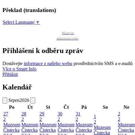
Překlad (translations)
Select Language
▼
Přístup do
administrace webu
Přihlášení k odběru zpráv
Dostávejte
informace z našeho webu
prostřednictvím SMS a e-mailů
Více o Smart Info
Přihlásit
Kalendář
Srpen
2026
Po
Út
St
Čt
Pá
So
Ne
27
28
29
30
31
2
1
2
2
2
2
2
2
2
Muzeum
Muzeum
Muzeum
Muzeum
Muzeum
Muzeum
Muzeum
Čistecka
Čistecka
Čistecka
Čistecka
Čistecka
Čistecka
Čistecka