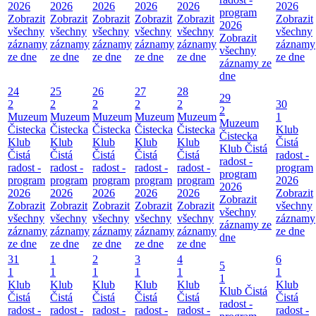
2026
2026
2026
2026
2026
2026
program
Zobrazit
Zobrazit
Zobrazit
Zobrazit
Zobrazit
Zobrazit
2026
všechny
všechny
všechny
všechny
všechny
všechny
Zobrazit
záznamy
záznamy
záznamy
záznamy
záznamy
záznamy
všechny
ze dne
ze dne
ze dne
ze dne
ze dne
ze dne
záznamy ze
dne
24
25
26
27
28
29
2
2
2
2
2
30
2
Muzeum
Muzeum
Muzeum
Muzeum
Muzeum
1
Muzeum
Čistecka
Čistecka
Čistecka
Čistecka
Čistecka
Klub
Čistecka
Klub
Klub
Klub
Klub
Klub
Čistá
Klub Čistá
Čistá
Čistá
Čistá
Čistá
Čistá
radost -
radost -
radost -
radost -
radost -
radost -
radost -
program
program
program
program
program
program
program
2026
2026
2026
2026
2026
2026
2026
Zobrazit
Zobrazit
Zobrazit
Zobrazit
Zobrazit
Zobrazit
Zobrazit
všechny
všechny
všechny
všechny
všechny
všechny
všechny
záznamy
záznamy ze
záznamy
záznamy
záznamy
záznamy
záznamy
ze dne
dne
ze dne
ze dne
ze dne
ze dne
ze dne
31
1
2
3
4
6
5
1
1
1
1
1
1
1
Klub
Klub
Klub
Klub
Klub
Klub
Klub Čistá
Čistá
Čistá
Čistá
Čistá
Čistá
Čistá
radost -
radost -
radost -
radost -
radost -
radost -
radost -