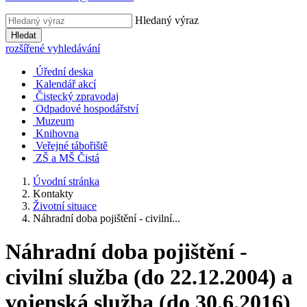
Hledaný výraz
Hledat
rozšířené vyhledávání
Úřední deska
Kalendář akcí
Čistecký zpravodaj
Odpadové hospodářství
Muzeum
Knihovna
Veřejné tábořiště
ZŠ a MŠ Čistá
Úvodní stránka
Kontakty
Životní situace
Náhradní doba pojištění - civilní...
Náhradní doba pojištění -
civilní služba (do 22.12.2004) a
vojenská služba (do 30.6.2016)