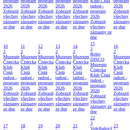
program
program
program
program
program
Klub Čistá
program
2026
2026
2026
2026
2026
radost -
2026
Zobrazit
Zobrazit
Zobrazit
Zobrazit
Zobrazit
program
Zobrazit
všechny
všechny
všechny
všechny
všechny
2026
všechny
záznamy
záznamy
záznamy
záznamy
záznamy
Zobrazit
záznamy
ze dne
ze dne
ze dne
ze dne
ze dne
všechny
ze dne
záznamy ze
dne
15
10
11
12
13
14
16
3
2
2
2
2
2
2
Retro
Muzeum
Muzeum
Muzeum
Muzeum
Muzeum
Muzeum
DISCO
Čistecka
Čistecka
Čistecka
Čistecka
Čistecka
Čistecka
Muzeum
Klub
Klub
Klub
Klub
Klub
Klub
Čistecka
Čistá
Čistá
Čistá
Čistá
Čistá
Čistá
Klub Čistá
radost -
radost -
radost -
radost -
radost -
radost -
radost -
program
program
program
program
program
program
program
2026
2026
2026
2026
2026
2026
2026
Zobrazit
Zobrazit
Zobrazit
Zobrazit
Zobrazit
Zobrazit
Zobrazit
všechny
všechny
všechny
všechny
všechny
všechny
všechny
záznamy
záznamy
záznamy
záznamy
záznamy
záznamy
záznamy ze
ze dne
ze dne
ze dne
ze dne
ze dne
ze dne
dne
22
3
17
18
19
20
21
23
Volejbalový