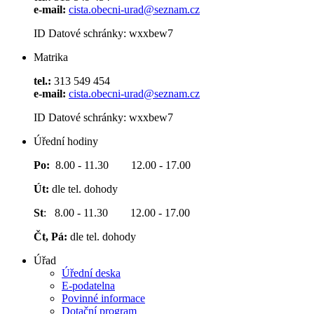
e-mail:
cista.obecni-urad@seznam.cz
ID Datové schránky: wxxbew7
Matrika
tel.:
313 549 454
e-mail:
cista.obecni-urad@seznam.cz
ID Datové schránky: wxxbew7
Úřední hodiny
Po:
8.00 - 11.30 12.00 - 17.00
Út:
dle tel. dohody
St
: 8.00 - 11.30 12.00 - 17.00
Čt, Pá:
dle tel. dohody
Úřad
Úřední deska
E-podatelna
Povinné informace
Dotační program