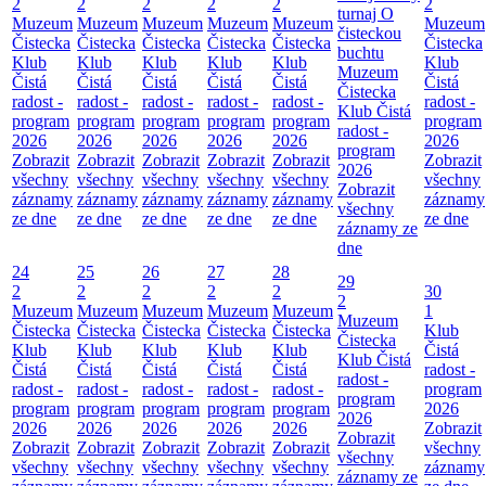
2
2
2
2
2
2
turnaj O
Muzeum
Muzeum
Muzeum
Muzeum
Muzeum
Muzeum
čisteckou
Čistecka
Čistecka
Čistecka
Čistecka
Čistecka
Čistecka
buchtu
Klub
Klub
Klub
Klub
Klub
Klub
Muzeum
Čistá
Čistá
Čistá
Čistá
Čistá
Čistá
Čistecka
radost -
radost -
radost -
radost -
radost -
radost -
Klub Čistá
program
program
program
program
program
program
radost -
2026
2026
2026
2026
2026
2026
program
Zobrazit
Zobrazit
Zobrazit
Zobrazit
Zobrazit
Zobrazit
2026
všechny
všechny
všechny
všechny
všechny
všechny
Zobrazit
záznamy
záznamy
záznamy
záznamy
záznamy
záznamy
všechny
ze dne
ze dne
ze dne
ze dne
ze dne
ze dne
záznamy ze
dne
24
25
26
27
28
29
2
2
2
2
2
30
2
Muzeum
Muzeum
Muzeum
Muzeum
Muzeum
1
Muzeum
Čistecka
Čistecka
Čistecka
Čistecka
Čistecka
Klub
Čistecka
Klub
Klub
Klub
Klub
Klub
Čistá
Klub Čistá
Čistá
Čistá
Čistá
Čistá
Čistá
radost -
radost -
radost -
radost -
radost -
radost -
radost -
program
program
program
program
program
program
program
2026
2026
2026
2026
2026
2026
2026
Zobrazit
Zobrazit
Zobrazit
Zobrazit
Zobrazit
Zobrazit
Zobrazit
všechny
všechny
všechny
všechny
všechny
všechny
všechny
záznamy
záznamy ze