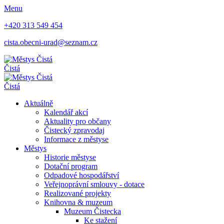
Menu
+420 313 549 454
cista.obecni-urad@seznam.cz
Čistá
Čistá
Aktuálně
Kalendář akcí
Aktuality pro občany
Čistecký zpravodaj
Informace z městyse
Městys
Historie městyse
Dotační program
Odpadové hospodářství
Veřejnoprávní smlouvy - dotace
Realizované projekty
Knihovna & muzeum
Muzeum Čistecka
Ke stažení