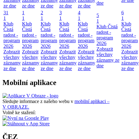
záznamy
záznamy
záznamy
záznamy
záznamy
ze dne
dne
ze dne
ze dne
ze dne
ze dne
ze dne
31
1
2
3
4
6
5
1
1
1
1
1
1
1
Klub
Klub
Klub
Klub
Klub
Klub
Klub Čistá
Čistá
Čistá
Čistá
Čistá
Čistá
Čistá
radost -
radost -
radost -
radost -
radost -
radost -
radost -
program
program
program
program
program
program
program
2026
2026
2026
2026
2026
2026
2026
Zobrazit
Zobrazit
Zobrazit
Zobrazit
Zobrazit
Zobrazit
Zobrazit
všechny
všechny
všechny
všechny
všechny
všechny
všechny
záznamy ze
záznamy
záznamy
záznamy
záznamy
záznamy
záznamy
dne
ze dne
ze dne
ze dne
ze dne
ze dne
ze dne
Mobilní aplikace
Sledujte informace z našeho webu v
mobilní aplikaci –
V OBRAZE.
Volně ke stažení:
ČEZ