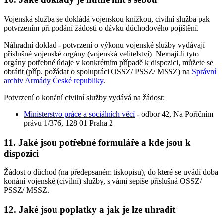
Vojenská služba se dokládá vojenskou knížkou, civilní služba pak
potvrzením při podání žádosti o dávku důchodového pojištění.
Náhradní doklad - potvrzení o výkonu vojenské služby vydávají
příslušné vojenské orgány (vojenská velitelství). Nemají-li tyto
orgány potřebné údaje v konkrétním případě k dispozici, můžete se
obrátit (příp. požádat o spolupráci OSSZ/ PSSZ/ MSSZ) na
Správní
archiv Armády České republiky
.
Potvrzení o konání civilní služby vydává na žádost:
Ministerstvo práce a sociálních věcí
- odbor 42, Na Poříčním
právu 1/376, 128 01 Praha 2
11. Jaké jsou potřebné formuláře a kde jsou k
dispozici
Žádost o důchod (na předepsaném tiskopisu), do které se uvádí doba
konání vojenské (civilní) služby, s vámi sepíše příslušná OSSZ/
PSSZ/ MSSZ.
12. Jaké jsou poplatky a jak je lze uhradit