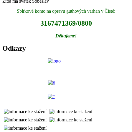
Zítra má svátek
Soběslav
Sbírkové konto na opravu guthových varhan v Čisté:
3167471369/0800
Děkujeme!
Odkazy