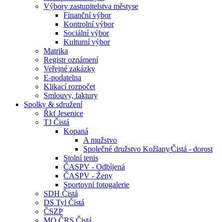
Výbory zastupitelstva městyse
Finanční výbor
Kontrolní výbor
Sociální výbor
Kulturní výbor
Matrika
Registr oznámení
Veřejné zakázky
E-podatelna
Klikací rozpočet
Smlouvy, faktury
Spolky & sdružení
Řkf Jesenice
TJ Čistá
Kopaná
A mužstvo
Společné družstvo Kožlany⁄Čistá - dorost
Stolní tenis
ČASPV - Odbíjená
ČASPV - Ženy
Sportovní fotogalerie
SDH Čistá
DS Tyl Čistá
ČSZP
MO ČRS Čistá