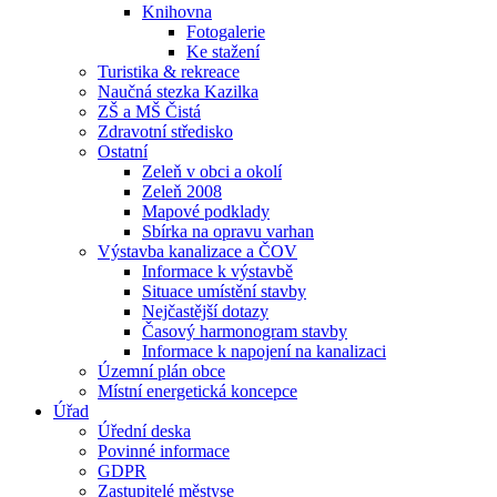
Knihovna
Fotogalerie
Ke stažení
Turistika & rekreace
Naučná stezka Kazilka
ZŠ a MŠ Čistá
Zdravotní středisko
Ostatní
Zeleň v obci a okolí
Zeleň 2008
Mapové podklady
Sbírka na opravu varhan
Výstavba kanalizace a ČOV
Informace k výstavbě
Situace umístění stavby
Nejčastější dotazy
Časový harmonogram stavby
Informace k napojení na kanalizaci
Územní plán obce
Místní energetická koncepce
Úřad
Úřední deska
Povinné informace
GDPR
Zastupitelé městyse