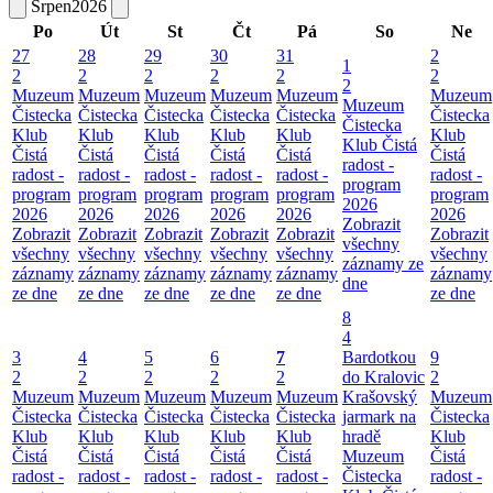
Srpen
2026
Po
Út
St
Čt
Pá
So
Ne
27
28
29
30
31
2
1
2
2
2
2
2
2
2
Muzeum
Muzeum
Muzeum
Muzeum
Muzeum
Muzeum
Muzeum
Čistecka
Čistecka
Čistecka
Čistecka
Čistecka
Čistecka
Čistecka
Klub
Klub
Klub
Klub
Klub
Klub
Klub Čistá
Čistá
Čistá
Čistá
Čistá
Čistá
Čistá
radost -
radost -
radost -
radost -
radost -
radost -
radost -
program
program
program
program
program
program
program
2026
2026
2026
2026
2026
2026
2026
Zobrazit
Zobrazit
Zobrazit
Zobrazit
Zobrazit
Zobrazit
Zobrazit
všechny
všechny
všechny
všechny
všechny
všechny
všechny
záznamy ze
záznamy
záznamy
záznamy
záznamy
záznamy
záznamy
dne
ze dne
ze dne
ze dne
ze dne
ze dne
ze dne
8
4
3
4
5
6
7
Bardotkou
9
2
2
2
2
2
do Kralovic
2
Muzeum
Muzeum
Muzeum
Muzeum
Muzeum
Krašovský
Muzeum
Čistecka
Čistecka
Čistecka
Čistecka
Čistecka
jarmark na
Čistecka
Klub
Klub
Klub
Klub
Klub
hradě
Klub
Čistá
Čistá
Čistá
Čistá
Čistá
Muzeum
Čistá
radost -
radost -
radost -
radost -
radost -
Čistecka
radost -