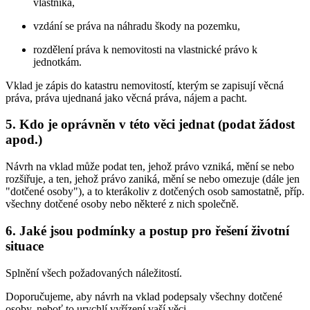
vlastníka,
vzdání se práva na náhradu škody na pozemku,
rozdělení práva k nemovitosti na vlastnické právo k
jednotkám.
Vklad je zápis do katastru nemovitostí, kterým se zapisují věcná
práva, práva ujednaná jako věcná práva, nájem a pacht.
5. Kdo je oprávněn v této věci jednat (podat žádost
apod.)
Návrh na vklad může podat ten, jehož právo vzniká, mění se nebo
rozšiřuje, a ten, jehož právo zaniká, mění se nebo omezuje (dále jen
"dotčené osoby"), a to kterákoliv z dotčených osob samostatně, příp.
všechny dotčené osoby nebo některé z nich společně.
6. Jaké jsou podmínky a postup pro řešení životní
situace
Splnění všech požadovaných náležitostí.
Doporučujeme, aby návrh na vklad podepsaly všechny dotčené
osoby, neboť to urychlí vyřízení vaší věci.