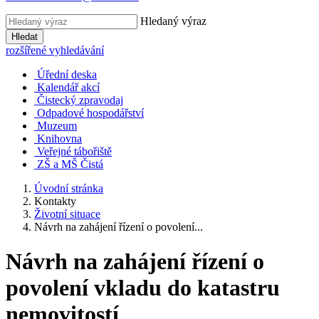
Hledaný výraz
Hledat
rozšířené vyhledávání
Úřední deska
Kalendář akcí
Čistecký zpravodaj
Odpadové hospodářství
Muzeum
Knihovna
Veřejné tábořiště
ZŠ a MŠ Čistá
Úvodní stránka
Kontakty
Životní situace
Návrh na zahájení řízení o povolení...
Návrh na zahájení řízení o
povolení vkladu do katastru
nemovitostí