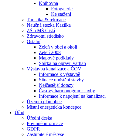
Knihovna
Fotogalerie
Ke stažení
Turistika & rekreace
Naučná stezka Kazilka
ZŠ a MŠ Čistá
Zdravotní středisko
Ostatní
Zeleň v obci a okolí
Zeleň 2008
Mapové podklady
Sbírka na opravu varhan
Výstavba kanalizace a ČOV
Informace k výstavbě
Situace umístění stavby
Nejčastější dotazy
Časový harmonogram stavby
Informace k napojení na kanalizaci
Územní plán obce
Místní energetická koncepce
Úřad
Úřední deska
Povinné informace
GDPR
Zastupitelé městyse