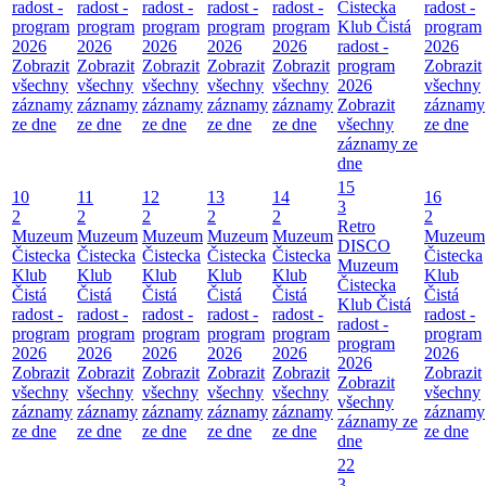
radost -
radost -
radost -
radost -
radost -
Čistecka
radost -
program
program
program
program
program
Klub Čistá
program
2026
2026
2026
2026
2026
radost -
2026
Zobrazit
Zobrazit
Zobrazit
Zobrazit
Zobrazit
program
Zobrazit
všechny
všechny
všechny
všechny
všechny
2026
všechny
záznamy
záznamy
záznamy
záznamy
záznamy
Zobrazit
záznamy
ze dne
ze dne
ze dne
ze dne
ze dne
všechny
ze dne
záznamy ze
dne
15
10
11
12
13
14
16
3
2
2
2
2
2
2
Retro
Muzeum
Muzeum
Muzeum
Muzeum
Muzeum
Muzeum
DISCO
Čistecka
Čistecka
Čistecka
Čistecka
Čistecka
Čistecka
Muzeum
Klub
Klub
Klub
Klub
Klub
Klub
Čistecka
Čistá
Čistá
Čistá
Čistá
Čistá
Čistá
Klub Čistá
radost -
radost -
radost -
radost -
radost -
radost -
radost -
program
program
program
program
program
program
program
2026
2026
2026
2026
2026
2026
2026
Zobrazit
Zobrazit
Zobrazit
Zobrazit
Zobrazit
Zobrazit
Zobrazit
všechny
všechny
všechny
všechny
všechny
všechny
všechny
záznamy
záznamy
záznamy
záznamy
záznamy
záznamy
záznamy ze
ze dne
ze dne
ze dne
ze dne
ze dne
ze dne
dne
22
3