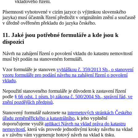
vkladového řízení.
Písemnosti vyhotovené v cizím jazyce (s výjimkou slovenského
jazyka) musí účastník řízení předložit v originálním znění a současně
v úředně ověřeném překladu do jazyka českého.
11. Jaké jsou potřebné formuláře a kde jsou k
dispozici
Návrh na zahájení řízení o povolení vkladu do katastru nemovitostí
musí být podán na stanoveném formuláři.
Vzor formuláře je stanoven
vyhláškou č. 359/2013 Sb., o stanovení
vzoru formuláře pro podání návrhu na zahájení řízení o povolení
vkladu
.
Nepoužití stanoveného formuláře je důvodem k zastavení řízení
podle
§ 66 odst. 1 písm. b) zákona č. 500/2004 Sb., správní řád, ve
znění pozdějších předpisů
.
Stanovený formulář naleznete na
internetových stránkách Českého
úřadu zeměměřického a katastrálního
, k jeho vyplnění
doporučujeme využít
aplikaci Návrh na vklad práva do katastru
nemovitostí
, která vás provede jednotlivými kroky návrhu na vklad
a v závěru vám vygeneruje hotový návrh na vklad k tisku.