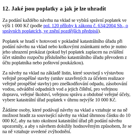
12. Jaké jsou poplatky a jak je lze uhradit
Za podání každého návrhu na vklad se vybírá správní poplatek ve
výši 1 000 Kč (podle
pol. 120 přílohy k zákonu č. 634/2004 Sb., o
správních poplatcích, ve znění pozdějších předpisů
).
Poplatek se hradí v hotovosti v pokladně katastrálního úřadu při
podání návrhu na vklad nebo kolkovými známkami nebo je nutno
jeho uhrazení prokázat (pokud byl poplatek zaplacen na zvláštní
účet státního rozpočtu příslušného katastrálního úřadu převodem z
účtu poplatníka nebo poštovní poukázkou).
Za návrhy na vklad na základě listin, které souvisejí s výstavbou
veřejně prospěšné stavby (smluv uzavřených za účelem realizace
veřejně prospěšné stavby) pro zneškodňování odpadu, zásobování
vodou, odvádění odpadních vod a jejich čištění, pro veřejnou
dopravu, veřejné školství, veřejnou správu a obdobné veřejné účely,
vybere katastrální úřad poplatek v úhrnu nejvýše 10 000 Kč.
Žádáme osoby, které podávají návrhy na vklad a vztahuje se na ně
možnost hradit za související návrhy na vklad úhrnnou částku do 10
000 Kč, aby na tuto okolnost katastrální úřad při podání návrhu
upozornily, a aby s návrhem doložily hodnověrným způsobem, že se
na ně vztahuje uvedené zvýhodnění.