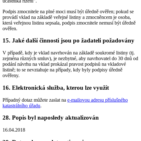
účastníka řízení".
Podpis zmocnitele na plné moci musí být úředně ověřen; pokud se
provádí vklad na základě veřejné listiny a zmocněncem je osoba,
která veřejnou listinu sepsala, podpis zmocnitele nemusí být úředně
ověřen.
15. Jaké další činnosti jsou po žadateli požadovány
V případě, kdy je vklad navrhován na základě soukromé listiny (tj.
zejména různých smluv), je nezbytné, aby navrhovatel do 30 dnů od
podání návrhu na vklad prokázal pravost podpisů na vkladové
listině; to se nevztahuje na případy, kdy byly podpisy úředně
ověřeny.
16. Elektronická služba, kterou lze využít
Případný dotaz můžete zaslat na
e-mailovou adresu příslušného
katastrálního úřadu
.
28. Popis byl naposledy aktualizován
16.04.2018