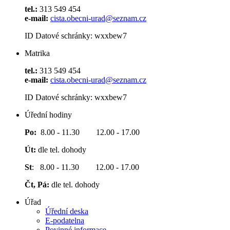
tel.:
313 549 454
e-mail:
cista.obecni-urad@seznam.cz
ID Datové schránky: wxxbew7
Matrika
tel.:
313 549 454
e-mail:
cista.obecni-urad@seznam.cz
ID Datové schránky: wxxbew7
Úřední hodiny
Po:
8.00 - 11.30 12.00 - 17.00
Út:
dle tel. dohody
St
: 8.00 - 11.30 12.00 - 17.00
Čt, Pá:
dle tel. dohody
Úřad
Úřední deska
E-podatelna
Povinné informace