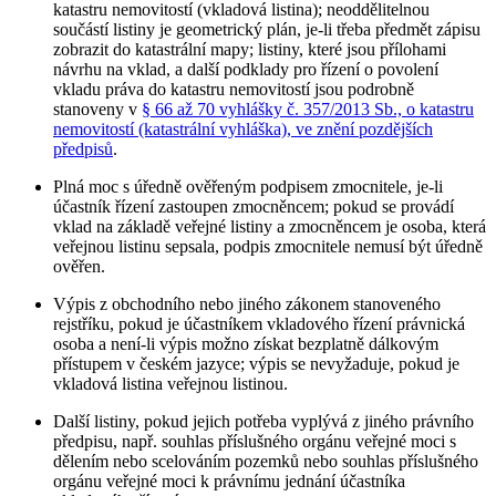
katastru nemovitostí (vkladová listina); neoddělitelnou
součástí listiny je geometrický plán, je-li třeba předmět zápisu
zobrazit do katastrální mapy; listiny, které jsou přílohami
návrhu na vklad, a další podklady pro řízení o povolení
vkladu práva do katastru nemovitostí jsou podrobně
stanoveny v
§ 66 až 70 vyhlášky č. 357/2013 Sb., o katastru
nemovitostí (katastrální vyhláška), ve znění pozdějších
předpisů
.
Plná moc s úředně ověřeným podpisem zmocnitele, je-li
účastník řízení zastoupen zmocněncem; pokud se provádí
vklad na základě veřejné listiny a zmocněncem je osoba, která
veřejnou listinu sepsala, podpis zmocnitele nemusí být úředně
ověřen.
Výpis z obchodního nebo jiného zákonem stanoveného
rejstříku, pokud je účastníkem vkladového řízení právnická
osoba a není-li výpis možno získat bezplatně dálkovým
přístupem v českém jazyce; výpis se nevyžaduje, pokud je
vkladová listina veřejnou listinou.
Další listiny, pokud jejich potřeba vyplývá z jiného právního
předpisu, např. souhlas příslušného orgánu veřejné moci s
dělením nebo scelováním pozemků nebo souhlas příslušného
orgánu veřejné moci k právnímu jednání účastníka