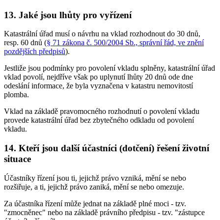
13. Jaké jsou lhůty pro vyřízení
Katastrální úřad musí o návrhu na vklad rozhodnout do 30 dnů,
resp. 60 dnů (
§ 71 zákona č. 500/2004 Sb., správní řád, ve znění
pozdějších předpisů
).
Jestliže jsou podmínky pro povolení vkladu splněny, katastrální úřad
vklad povolí, nejdříve však po uplynutí lhůty 20 dnů ode dne
odeslání informace, že byla vyznačena v katastru nemovitostí
plomba.
Vklad na základě pravomocného rozhodnutí o povolení vkladu
provede katastrální úřad bez zbytečného odkladu od povolení
vkladu.
14. Kteří jsou další účastníci (dotčení) řešení životní
situace
Účastníky řízení jsou ti, jejichž právo vzniká, mění se nebo
rozšiřuje, a ti, jejichž právo zaniká, mění se nebo omezuje.
Za účastníka řízení může jednat na základě plné moci - tzv.
"zmocněnec" nebo na základě právního předpisu - tzv. "zástupce