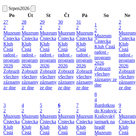
Srpen
2026
Po
Út
St
Čt
Pá
So
Ne
27
28
29
30
31
2
1
2
2
2
2
2
2
2
Muzeum
Muzeum
Muzeum
Muzeum
Muzeum
Muzeum
Muzeum
Čistecka
Čistecka
Čistecka
Čistecka
Čistecka
Čistecka
Čistecka
Klub
Klub
Klub
Klub
Klub
Klub
Klub Čistá
Čistá
Čistá
Čistá
Čistá
Čistá
Čistá
radost -
radost -
radost -
radost -
radost -
radost -
radost -
program
program
program
program
program
program
program
2026
2026
2026
2026
2026
2026
2026
Zobrazit
Zobrazit
Zobrazit
Zobrazit
Zobrazit
Zobrazit
Zobrazit
všechny
všechny
všechny
všechny
všechny
všechny
všechny
záznamy ze
záznamy
záznamy
záznamy
záznamy
záznamy
záznamy
dne
ze dne
ze dne
ze dne
ze dne
ze dne
ze dne
8
4
3
4
5
6
7
Bardotkou
9
2
2
2
2
2
do Kralovic
2
Muzeum
Muzeum
Muzeum
Muzeum
Muzeum
Krašovský
Muzeum
Čistecka
Čistecka
Čistecka
Čistecka
Čistecka
jarmark na
Čistecka
Klub
Klub
Klub
Klub
Klub
hradě
Klub
Čistá
Čistá
Čistá
Čistá
Čistá
Muzeum
Čistá