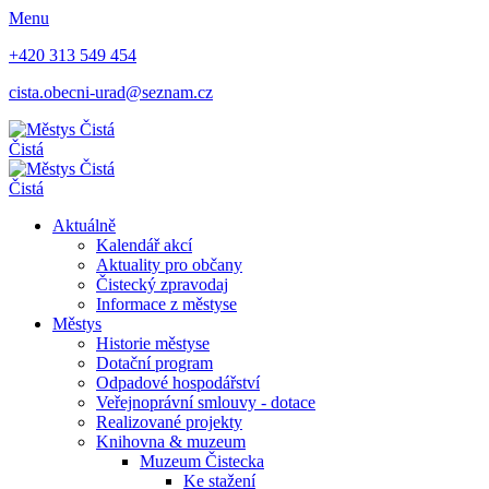
Menu
+420 313 549 454
cista.obecni-urad@seznam.cz
Čistá
Čistá
Aktuálně
Kalendář akcí
Aktuality pro občany
Čistecký zpravodaj
Informace z městyse
Městys
Historie městyse
Dotační program
Odpadové hospodářství
Veřejnoprávní smlouvy - dotace
Realizované projekty
Knihovna & muzeum
Muzeum Čistecka
Ke stažení