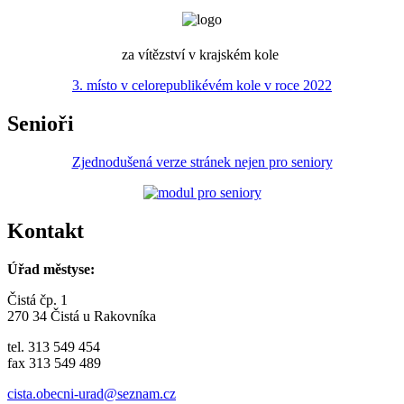
za vítězství v krajském kole
3. místo v celorepublikévém kole v roce 2022
Senioři
Zjednodušená verze stránek nejen pro seniory
Kontakt
Úřad městyse:
Čistá čp. 1
270 34 Čistá u Rakovníka
tel. 313 549 454
fax 313 549 489
cista.obecni-urad@seznam.cz