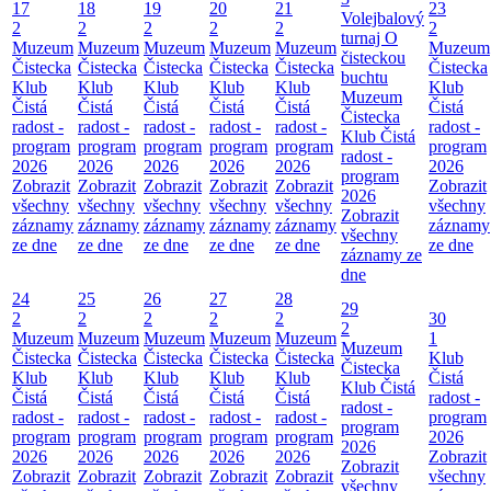
17
18
19
20
21
23
Volejbalový
2
2
2
2
2
2
turnaj O
Muzeum
Muzeum
Muzeum
Muzeum
Muzeum
Muzeum
čisteckou
Čistecka
Čistecka
Čistecka
Čistecka
Čistecka
Čistecka
buchtu
Klub
Klub
Klub
Klub
Klub
Klub
Muzeum
Čistá
Čistá
Čistá
Čistá
Čistá
Čistá
Čistecka
radost -
radost -
radost -
radost -
radost -
radost -
Klub Čistá
program
program
program
program
program
program
radost -
2026
2026
2026
2026
2026
2026
program
Zobrazit
Zobrazit
Zobrazit
Zobrazit
Zobrazit
Zobrazit
2026
všechny
všechny
všechny
všechny
všechny
všechny
Zobrazit
záznamy
záznamy
záznamy
záznamy
záznamy
záznamy
všechny
ze dne
ze dne
ze dne
ze dne
ze dne
ze dne
záznamy ze
dne
24
25
26
27
28
29
2
2
2
2
2
30
2
Muzeum
Muzeum
Muzeum
Muzeum
Muzeum
1
Muzeum
Čistecka
Čistecka
Čistecka
Čistecka
Čistecka
Klub
Čistecka
Klub
Klub
Klub
Klub
Klub
Čistá
Klub Čistá
Čistá
Čistá
Čistá
Čistá
Čistá
radost -
radost -
radost -
radost -
radost -
radost -
radost -
program
program
program
program
program
program
program
2026
2026
2026
2026
2026
2026
2026
Zobrazit
Zobrazit
Zobrazit
Zobrazit
Zobrazit
Zobrazit
Zobrazit
všechny
všechny