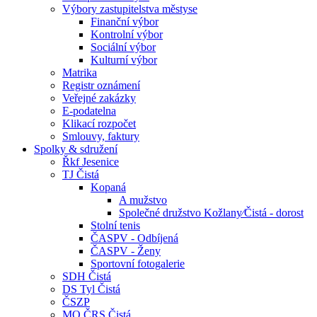
Výbory zastupitelstva městyse
Finanční výbor
Kontrolní výbor
Sociální výbor
Kulturní výbor
Matrika
Registr oznámení
Veřejné zakázky
E-podatelna
Klikací rozpočet
Smlouvy, faktury
Spolky & sdružení
Řkf Jesenice
TJ Čistá
Kopaná
A mužstvo
Společné družstvo Kožlany⁄Čistá - dorost
Stolní tenis
ČASPV - Odbíjená
ČASPV - Ženy
Sportovní fotogalerie
SDH Čistá
DS Tyl Čistá
ČSZP
MO ČRS Čistá