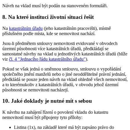
Návrh na vklad musí být podán na stanoveném formuláři.
8. Na které instituci životní situaci řešit
Na
katastrálním úřadu
(jeho katastrálním pracovišti), místně
příslušném podle místa, kde se nemovitost nachází.
Jsou-li předmětem smlouvy nemovitosti evidované v obvodech
územní působnosti více katastrálních úřadů, předkládají se
samostatné návrhy na vklad u jednotlivých katastrálních úřadů (blíže
viz
čl. 4 "Jednacího řádu katastrálního úřadu"
).
Pokud se však jedná o směnnou smlouvu, smlouvu o vypořádání
společného jmění manželů nebo o jiné neoddělitelné právní jednání,
předkládá se pouze jeden návrh na vklad ohledně všech nemovitostí,
a to kterémukoliv z katastrálních úřadů, v obvodu jehož územní
působnosti se nemovitosti nacházejí.
10. Jaké doklady je nutné mít s sebou
K návrhu na zahájení řízení o povolení vkladu do katastru
nemovitostí musí být připojeny tyto přílohy:
Listina (1x), na základě které má být zapsáno právo do