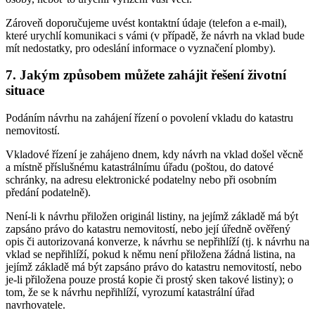
Zároveň doporučujeme uvést kontaktní údaje (telefon a e-mail),
které urychlí komunikaci s vámi (v případě, že návrh na vklad bude
mít nedostatky, pro odeslání informace o vyznačení plomby).
7. Jakým způsobem můžete zahájit řešení životní
situace
Podáním návrhu na zahájení řízení o povolení vkladu do katastru
nemovitostí.
Vkladové řízení je zahájeno dnem, kdy návrh na vklad došel věcně
a místně příslušnému katastrálnímu úřadu (poštou, do datové
schránky, na adresu elektronické podatelny nebo při osobním
předání podatelně).
Není-li k návrhu přiložen originál listiny, na jejímž základě má být
zapsáno právo do katastru nemovitostí, nebo její úředně ověřený
opis či autorizovaná konverze, k návrhu se nepřihlíží (tj. k návrhu na
vklad se nepřihlíží, pokud k němu není přiložena žádná listina, na
jejímž základě má být zapsáno právo do katastru nemovitostí, nebo
je-li přiložena pouze prostá kopie či prostý sken takové listiny); o
tom, že se k návrhu nepřihlíží, vyrozumí katastrální úřad
navrhovatele.