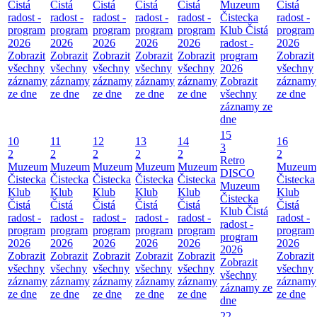
Čistá
Čistá
Čistá
Čistá
Čistá
Muzeum
Čistá
radost -
radost -
radost -
radost -
radost -
Čistecka
radost -
program
program
program
program
program
Klub Čistá
program
2026
2026
2026
2026
2026
radost -
2026
Zobrazit
Zobrazit
Zobrazit
Zobrazit
Zobrazit
program
Zobrazit
všechny
všechny
všechny
všechny
všechny
2026
všechny
záznamy
záznamy
záznamy
záznamy
záznamy
Zobrazit
záznamy
ze dne
ze dne
ze dne
ze dne
ze dne
všechny
ze dne
záznamy ze
dne
15
10
11
12
13
14
16
3
2
2
2
2
2
2
Retro
Muzeum
Muzeum
Muzeum
Muzeum
Muzeum
Muzeum
DISCO
Čistecka
Čistecka
Čistecka
Čistecka
Čistecka
Čistecka
Muzeum
Klub
Klub
Klub
Klub
Klub
Klub
Čistecka
Čistá
Čistá
Čistá
Čistá
Čistá
Čistá
Klub Čistá
radost -
radost -
radost -
radost -
radost -
radost -
radost -
program
program
program
program
program
program
program
2026
2026
2026
2026
2026
2026
2026
Zobrazit
Zobrazit
Zobrazit
Zobrazit
Zobrazit
Zobrazit
Zobrazit
všechny
všechny
všechny
všechny
všechny
všechny
všechny
záznamy
záznamy
záznamy
záznamy
záznamy
záznamy
záznamy ze
ze dne
ze dne
ze dne
ze dne
ze dne
ze dne
dne
22