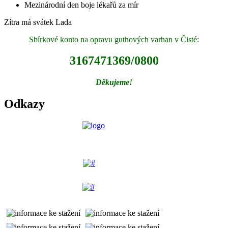
Mezinárodní den boje lékařů za mír
Zítra má svátek
Lada
Sbírkové konto na opravu guthových varhan v Čisté:
3167471369/0800
Děkujeme!
Odkazy