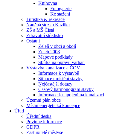
Knihovna
Fotogalerie
Ke stažení
Turistika & rekreace
Naučná stezka Kazilka
ZŠ a MŠ Čistá
Zdravotní středisko
Ostatní
Zeleň v obci a okolí
Zeleň 2008
Mapové podklady
Sbírka na opravu varhan
Výstavba kanalizace a ČOV
Informace k výstavbě
Situace umístění stavby
Nejčastější dotazy
Časový harmonogram stavby
Informace k napojení na kanalizaci
Územní plán obce
Místní energetická koncepce
Úřad
Úřední deska
Povinné informace
GDPR
Zastupitelé městyse