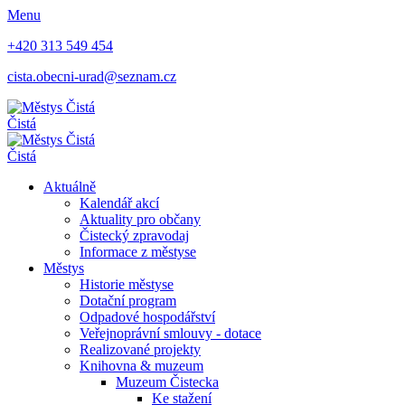
Menu
+420 313 549 454
cista.obecni-urad@seznam.cz
Čistá
Čistá
Aktuálně
Kalendář akcí
Aktuality pro občany
Čistecký zpravodaj
Informace z městyse
Městys
Historie městyse
Dotační program
Odpadové hospodářství
Veřejnoprávní smlouvy - dotace
Realizované projekty
Knihovna & muzeum
Muzeum Čistecka
Ke stažení