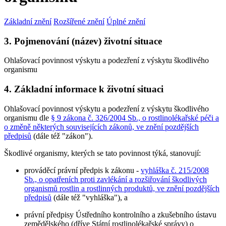
Základní znění
Rozšířené znění
Úplné znění
3. Pojmenování (název) životní situace
Ohlašovací povinnost výskytu a podezření z výskytu škodlivého
organismu
4. Základní informace k životní situaci
Ohlašovací povinnost výskytu a podezření z výskytu škodlivého
organismu dle
§ 9 zákona č. 326/2004 Sb., o rostlinolékařské péči a
o změně některých souvisejících zákonů, ve znění pozdějších
předpisů
(dále též "zákon").
Škodlivé organismy, kterých se tato povinnost týká, stanovují:
prováděcí právní předpis k zákonu -
vyhláška č. 215/2008
Sb., o opatřeních proti zavlékání a rozšiřování škodlivých
organismů rostlin a rostlinných produktů, ve znění pozdějších
předpisů
(dále též "vyhláška"), a
právní předpisy Ústředního kontrolního a zkušebního ústavu
zemědělského (dříve Státní rostlinolékařské správy) o