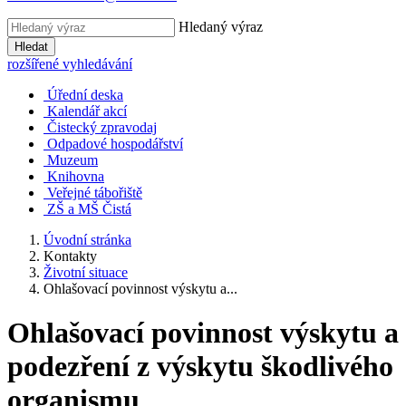
Hledaný výraz
Hledat
rozšířené vyhledávání
Úřední deska
Kalendář akcí
Čistecký zpravodaj
Odpadové hospodářství
Muzeum
Knihovna
Veřejné tábořiště
ZŠ a MŠ Čistá
Úvodní stránka
Kontakty
Životní situace
Ohlašovací povinnost výskytu a...
Ohlašovací povinnost výskytu a
podezření z výskytu škodlivého
organismu