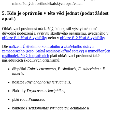
mimořádných rostlinolékařských opatřeních.
5. Kdo je oprávněn v této věci jednat (podat žádost
apod.)
Ohlašovací povinnost má každý, kdo zjistil výskyt nebo má
důvodné podezření z výskytu škodlivého organismu, uvedeného v
příloze č. 1 části A vyhlášky
nebo v
příloze č. 2 části A vyhlášky
.
Dle
nařízení Ústředního kontrolního a zkušebního ústavu
zemědělského (resp. Státní rostlinolékařské správy) o mimořádných
rostlinolékařských opatřeních
platí ohlašovací povinnost také u
následujících škodlivých organismů:
dřepčíků
Epitrix cucumeris
,
E. similaris
,
E. subcrinita
a
E.
tuberis
,
nosatce
Rhynchophorus ferrugineus
,
žlabatky
Dryocosmus kuriphilus
,
plžů rodu
Pomacea
,
bakterie
Pseudomonas syringae
pv.
actinidiae
a