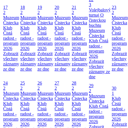
3
17
18
19
20
21
23
Volejbalový
2
2
2
2
2
2
turnaj O
Muzeum
Muzeum
Muzeum
Muzeum
Muzeum
Muzeum
čisteckou
Čistecka
Čistecka
Čistecka
Čistecka
Čistecka
Čistecka
buchtu
Klub
Klub
Klub
Klub
Klub
Klub
Muzeum
Čistá
Čistá
Čistá
Čistá
Čistá
Čistá
Čistecka
radost -
radost -
radost -
radost -
radost -
radost -
Klub Čistá
program
program
program
program
program
program
radost -
2026
2026
2026
2026
2026
2026
program
Zobrazit
Zobrazit
Zobrazit
Zobrazit
Zobrazit
Zobrazit
2026
všechny
všechny
všechny
všechny
všechny
všechny
Zobrazit
záznamy
záznamy
záznamy
záznamy
záznamy
záznamy
všechny
ze dne
ze dne
ze dne
ze dne
ze dne
ze dne
záznamy ze
dne
24
25
26
27
28
29
2
2
2
2
2
30
2
Muzeum
Muzeum
Muzeum
Muzeum
Muzeum
1
Muzeum
Čistecka
Čistecka
Čistecka
Čistecka
Čistecka
Klub
Čistecka
Klub
Klub
Klub
Klub
Klub
Čistá
Klub Čistá
Čistá
Čistá
Čistá
Čistá
Čistá
radost -
radost -
radost -
radost -
radost -
radost -
radost -
program
program
program
program
program
program
program
2026
2026
2026
2026
2026
2026
2026
Zobrazit
Zobrazit