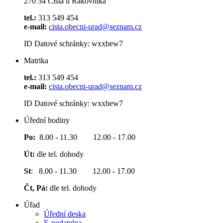
270 34 Čistá u Rakovníka
tel.:
313 549 454
e-mail:
cista.obecni-urad@seznam.cz
ID Datové schránky: wxxbew7
Matrika
tel.:
313 549 454
e-mail:
cista.obecni-urad@seznam.cz
ID Datové schránky: wxxbew7
Úřední hodiny
Po:
8.00 - 11.30 12.00 - 17.00
Út:
dle tel. dohody
St
: 8.00 - 11.30 12.00 - 17.00
Čt, Pá:
dle tel. dohody
Úřad
Úřední deska
E-podatelna