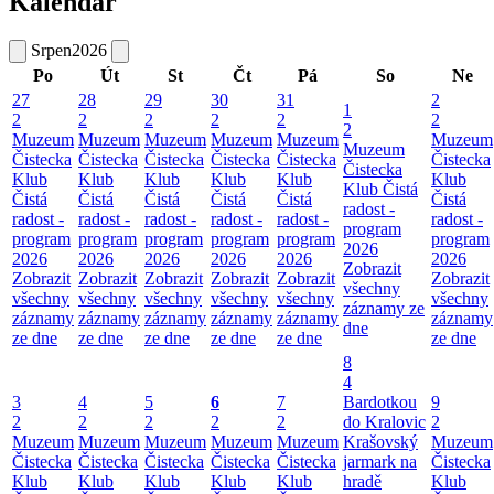
Kalendář
Srpen
2026
Po
Út
St
Čt
Pá
So
Ne
27
28
29
30
31
2
1
2
2
2
2
2
2
2
Muzeum
Muzeum
Muzeum
Muzeum
Muzeum
Muzeum
Muzeum
Čistecka
Čistecka
Čistecka
Čistecka
Čistecka
Čistecka
Čistecka
Klub
Klub
Klub
Klub
Klub
Klub
Klub Čistá
Čistá
Čistá
Čistá
Čistá
Čistá
Čistá
radost -
radost -
radost -
radost -
radost -
radost -
radost -
program
program
program
program
program
program
program
2026
2026
2026
2026
2026
2026
2026
Zobrazit
Zobrazit
Zobrazit
Zobrazit
Zobrazit
Zobrazit
Zobrazit
všechny
všechny
všechny
všechny
všechny
všechny
všechny
záznamy ze
záznamy
záznamy
záznamy
záznamy
záznamy
záznamy
dne
ze dne
ze dne
ze dne
ze dne
ze dne
ze dne
8
4
3
4
5
6
7
Bardotkou
9
2
2
2
2
2
do Kralovic
2
Muzeum
Muzeum
Muzeum
Muzeum
Muzeum
Krašovský
Muzeum
Čistecka
Čistecka
Čistecka
Čistecka
Čistecka
jarmark na
Čistecka
Klub
Klub
Klub
Klub
Klub
hradě
Klub