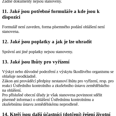
Žádné dokumenty nejsou stanoveny.
11. Jaké jsou potřebné formuláře a kde jsou k
dispozici
Formulář není zaveden, forma písemného podání ohlášení není
stanovena.
12. Jaké jsou poplatky a jak je lze uhradit
Správní ani jiné poplatky nejsou stanoveny.
13. Jaké jsou lhůty pro vyřízení
Výskyt nebo důvodné podezření z výskytu škodlivého organismu se
ohlašuje neodkladně.
Zákon ani prováděcí předpisy nestanoví lhůtu pro vyřízení, resp. pro
reakci Ústředního kontrolního a zkušebního ústavu zemědělského
na ohlášení.
Pro příslušné obecní úřady je však stanovena povinnost sdělit
písemně informaci o ohlášení Ústřednímu kontrolnímu a
zkušebnímu ústavu zemědělskému neprodleně.
14. Kteří jsou další účastníci (dotčení) řešení životní