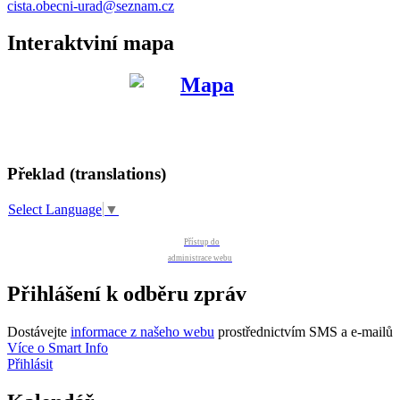
cista.obecni-urad@seznam.cz
Interaktviní mapa
Překlad (translations)
Select Language
▼
Přístup do
administrace webu
Přihlášení k odběru zpráv
Dostávejte
informace z našeho webu
prostřednictvím SMS a e-mailů
Více o Smart Info
Přihlásit