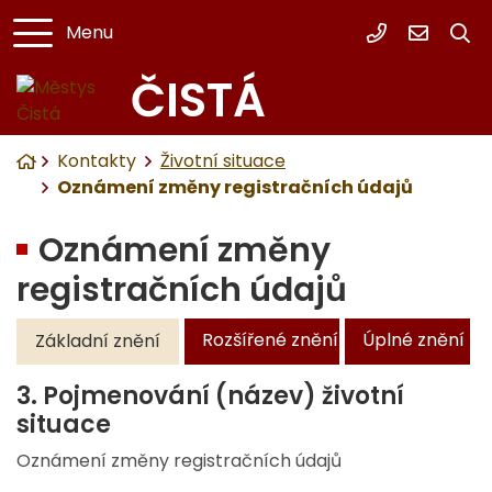
Menu
+420 313 54
cista.o
ČISTÁ
Úvodní stránka
Kontakty
Životní situace
Oznámení změny registračních údajů
Oznámení změny
registračních údajů
Rozšířené znění
Úplné znění
Základní znění
3. Pojmenování (název) životní
situace
Oznámení změny registračních údajů