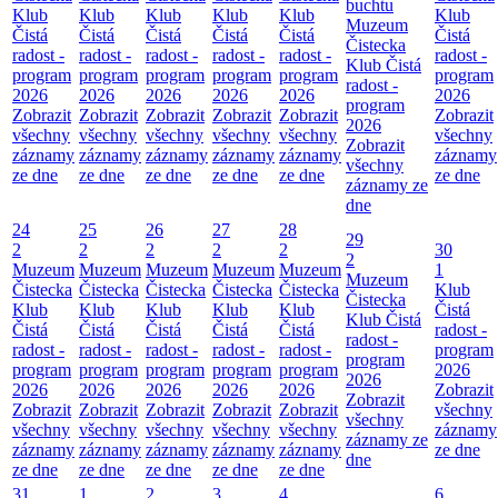
buchtu
Klub
Klub
Klub
Klub
Klub
Klub
Muzeum
Čistá
Čistá
Čistá
Čistá
Čistá
Čistá
Čistecka
radost -
radost -
radost -
radost -
radost -
radost -
Klub Čistá
program
program
program
program
program
program
radost -
2026
2026
2026
2026
2026
2026
program
Zobrazit
Zobrazit
Zobrazit
Zobrazit
Zobrazit
Zobrazit
2026
všechny
všechny
všechny
všechny
všechny
všechny
Zobrazit
záznamy
záznamy
záznamy
záznamy
záznamy
záznamy
všechny
ze dne
ze dne
ze dne
ze dne
ze dne
ze dne
záznamy ze
dne
24
25
26
27
28
29
2
2
2
2
2
30
2
Muzeum
Muzeum
Muzeum
Muzeum
Muzeum
1
Muzeum
Čistecka
Čistecka
Čistecka
Čistecka
Čistecka
Klub
Čistecka
Klub
Klub
Klub
Klub
Klub
Čistá
Klub Čistá
Čistá
Čistá
Čistá
Čistá
Čistá
radost -
radost -
radost -
radost -
radost -
radost -
radost -
program
program
program
program
program
program
program
2026
2026
2026
2026
2026
2026
2026
Zobrazit
Zobrazit
Zobrazit
Zobrazit
Zobrazit
Zobrazit
Zobrazit
všechny
všechny
všechny
všechny
všechny
všechny
všechny
záznamy
záznamy ze
záznamy
záznamy
záznamy
záznamy
záznamy
ze dne
dne
ze dne
ze dne
ze dne
ze dne
ze dne
31
1
2
3
4
6