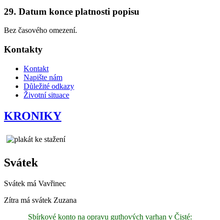
29. Datum konce platnosti popisu
Bez časového omezení.
Kontakty
Kontakt
Napište nám
Důležité odkazy
Životní situace
KRONIKY
Svátek
Svátek má
Vavřinec
Zítra má svátek
Zuzana
Sbírkové konto na opravu guthových varhan v Čisté: