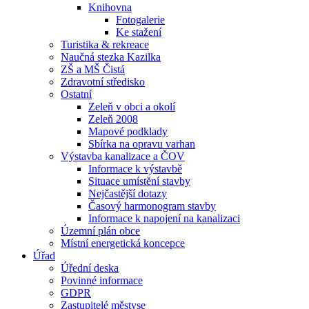
Knihovna
Fotogalerie
Ke stažení
Turistika & rekreace
Naučná stezka Kazilka
ZŠ a MŠ Čistá
Zdravotní středisko
Ostatní
Zeleň v obci a okolí
Zeleň 2008
Mapové podklady
Sbírka na opravu varhan
Výstavba kanalizace a ČOV
Informace k výstavbě
Situace umístění stavby
Nejčastější dotazy
Časový harmonogram stavby
Informace k napojení na kanalizaci
Územní plán obce
Místní energetická koncepce
Úřad
Úřední deska
Povinné informace
GDPR
Zastupitelé městyse