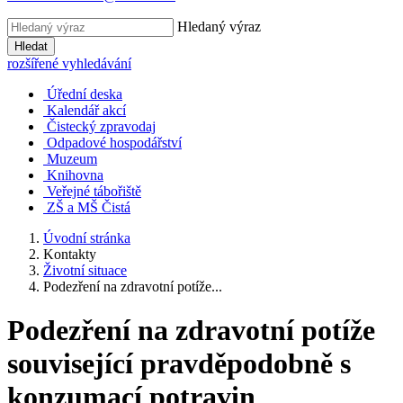
Hledaný výraz
Hledat
rozšířené vyhledávání
Úřední deska
Kalendář akcí
Čistecký zpravodaj
Odpadové hospodářství
Muzeum
Knihovna
Veřejné tábořiště
ZŠ a MŠ Čistá
Úvodní stránka
Kontakty
Životní situace
Podezření na zdravotní potíže...
Podezření na zdravotní potíže
související pravděpodobně s
konzumací potravin