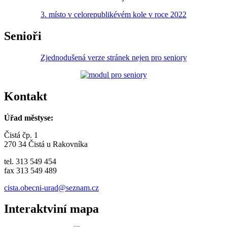
3. místo v celorepublikévém kole v roce 2022
Senioři
Zjednodušená verze stránek nejen pro seniory
Kontakt
Úřad městyse:
Čistá čp. 1
270 34 Čistá u Rakovníka
tel. 313 549 454
fax 313 549 489
cista.obecni-urad@seznam.cz
Interaktviní mapa