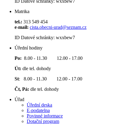
ID Datové schránky: wxxbew7
Matrika
tel.:
313 549 454
e-mail:
cista.obecni-urad@seznam.cz
ID Datové schránky: wxxbew7
Úřední hodiny
Po:
8.00 - 11.30 12.00 - 17.00
Út:
dle tel. dohody
St
: 8.00 - 11.30 12.00 - 17.00
Čt, Pá:
dle tel. dohody
Úřad
Úřední deska
E-podatelna
Povinné informace
Dotační program