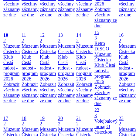
všechny
všechny
všechny
všechny
všechny
2026
všechny
záznamy
záznamy
záznamy
záznamy
záznamy
Zobrazit
záznamy
ze dne
ze dne
ze dne
ze dne
ze dne
všechny
ze dne
záznamy ze
dne
15
10
11
12
13
14
16
3
2
2
2
2
2
2
Retro
Muzeum
Muzeum
Muzeum
Muzeum
Muzeum
Muzeum
DISCO
Čistecka
Čistecka
Čistecka
Čistecka
Čistecka
Čistecka
Muzeum
Klub
Klub
Klub
Klub
Klub
Klub
Čistecka
Čistá
Čistá
Čistá
Čistá
Čistá
Čistá
Klub Čistá
radost -
radost -
radost -
radost -
radost -
radost -
radost -
program
program
program
program
program
program
program
2026
2026
2026
2026
2026
2026
2026
Zobrazit
Zobrazit
Zobrazit
Zobrazit
Zobrazit
Zobrazit
Zobrazit
všechny
všechny
všechny
všechny
všechny
všechny
všechny
záznamy
záznamy
záznamy
záznamy
záznamy
záznamy
záznamy ze
ze dne
ze dne
ze dne
ze dne
ze dne
ze dne
dne
22
3
17
18
19
20
21
23
Volejbalový
2
2
2
2
2
2
turnaj O
Muzeum
Muzeum
Muzeum
Muzeum
Muzeum
Muzeum
čisteckou
Čistecka
Čistecka
Čistecka
Čistecka
Čistecka
Čistecka