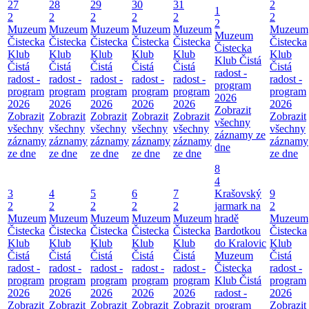
27
28
29
30
31
2
1
2
2
2
2
2
2
2
Muzeum
Muzeum
Muzeum
Muzeum
Muzeum
Muzeum
Muzeum
Čistecka
Čistecka
Čistecka
Čistecka
Čistecka
Čistecka
Čistecka
Klub
Klub
Klub
Klub
Klub
Klub
Klub Čistá
Čistá
Čistá
Čistá
Čistá
Čistá
Čistá
radost -
radost -
radost -
radost -
radost -
radost -
radost -
program
program
program
program
program
program
program
2026
2026
2026
2026
2026
2026
2026
Zobrazit
Zobrazit
Zobrazit
Zobrazit
Zobrazit
Zobrazit
Zobrazit
všechny
všechny
všechny
všechny
všechny
všechny
všechny
záznamy ze
záznamy
záznamy
záznamy
záznamy
záznamy
záznamy
dne
ze dne
ze dne
ze dne
ze dne
ze dne
ze dne
8
4
3
4
5
6
7
Krašovský
9
2
2
2
2
2
jarmark na
2
Muzeum
Muzeum
Muzeum
Muzeum
Muzeum
hradě
Muzeum
Čistecka
Čistecka
Čistecka
Čistecka
Čistecka
Bardotkou
Čistecka
Klub
Klub
Klub
Klub
Klub
do Kralovic
Klub
Čistá
Čistá
Čistá
Čistá
Čistá
Muzeum
Čistá
radost -
radost -
radost -
radost -
radost -
Čistecka
radost -
program
program
program
program
program
Klub Čistá
program
2026
2026
2026
2026
2026
radost -
2026
Zobrazit
Zobrazit
Zobrazit
Zobrazit
Zobrazit
program
Zobrazit