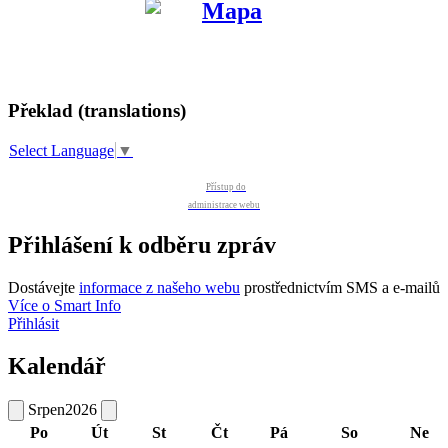
Překlad (translations)
Select Language
▼
Přístup do
administrace webu
Přihlášení k odběru zpráv
Dostávejte
informace z našeho webu
prostřednictvím SMS a e-mailů
Více o Smart Info
Přihlásit
Kalendář
Srpen
2026
Po
Út
St
Čt
Pá
So
Ne