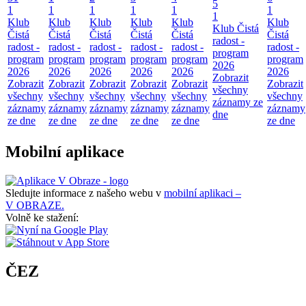
5
1
1
1
1
1
1
1
Klub
Klub
Klub
Klub
Klub
Klub
Klub Čistá
Čistá
Čistá
Čistá
Čistá
Čistá
Čistá
radost -
radost -
radost -
radost -
radost -
radost -
radost -
program
program
program
program
program
program
program
2026
2026
2026
2026
2026
2026
2026
Zobrazit
Zobrazit
Zobrazit
Zobrazit
Zobrazit
Zobrazit
Zobrazit
všechny
všechny
všechny
všechny
všechny
všechny
všechny
záznamy ze
záznamy
záznamy
záznamy
záznamy
záznamy
záznamy
dne
ze dne
ze dne
ze dne
ze dne
ze dne
ze dne
Mobilní aplikace
Sledujte informace z našeho webu v
mobilní aplikaci –
V OBRAZE.
Volně ke stažení:
ČEZ