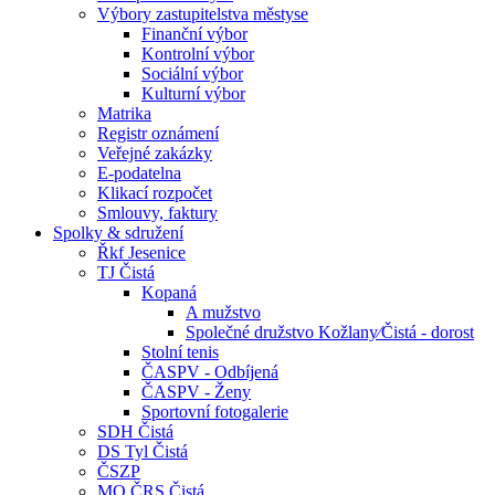
Výbory zastupitelstva městyse
Finanční výbor
Kontrolní výbor
Sociální výbor
Kulturní výbor
Matrika
Registr oznámení
Veřejné zakázky
E-podatelna
Klikací rozpočet
Smlouvy, faktury
Spolky & sdružení
Řkf Jesenice
TJ Čistá
Kopaná
A mužstvo
Společné družstvo Kožlany⁄Čistá - dorost
Stolní tenis
ČASPV - Odbíjená
ČASPV - Ženy
Sportovní fotogalerie
SDH Čistá
DS Tyl Čistá
ČSZP
MO ČRS Čistá