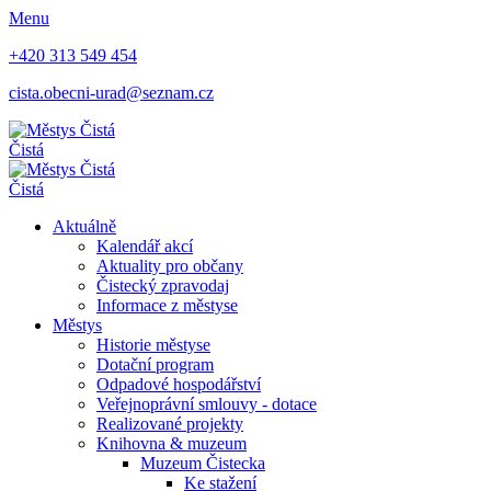
Menu
+420 313 549 454
cista.obecni-urad@seznam.cz
Čistá
Čistá
Aktuálně
Kalendář akcí
Aktuality pro občany
Čistecký zpravodaj
Informace z městyse
Městys
Historie městyse
Dotační program
Odpadové hospodářství
Veřejnoprávní smlouvy - dotace
Realizované projekty
Knihovna & muzeum
Muzeum Čistecka
Ke stažení