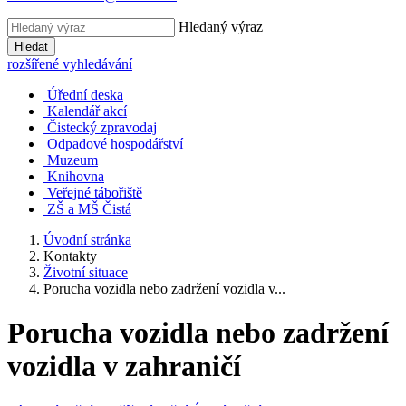
Hledaný výraz
Hledat
rozšířené vyhledávání
Úřední deska
Kalendář akcí
Čistecký zpravodaj
Odpadové hospodářství
Muzeum
Knihovna
Veřejné tábořiště
ZŠ a MŠ Čistá
Úvodní stránka
Kontakty
Životní situace
Porucha vozidla nebo zadržení vozidla v...
Porucha vozidla nebo zadržení
vozidla v zahraničí