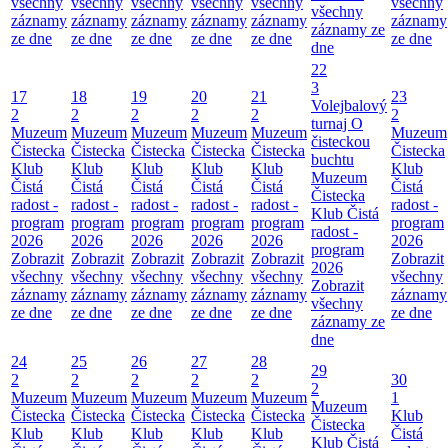
všechny
všechny
všechny
všechny
všechny
všechny
všechny
záznamy
záznamy
záznamy
záznamy
záznamy
záznamy
záznamy ze
ze dne
ze dne
ze dne
ze dne
ze dne
ze dne
dne
22
3
17
18
19
20
21
23
Volejbalový
2
2
2
2
2
2
turnaj O
Muzeum
Muzeum
Muzeum
Muzeum
Muzeum
Muzeum
čisteckou
Čistecka
Čistecka
Čistecka
Čistecka
Čistecka
Čistecka
buchtu
Klub
Klub
Klub
Klub
Klub
Klub
Muzeum
Čistá
Čistá
Čistá
Čistá
Čistá
Čistá
Čistecka
radost -
radost -
radost -
radost -
radost -
radost -
Klub Čistá
program
program
program
program
program
program
radost -
2026
2026
2026
2026
2026
2026
program
Zobrazit
Zobrazit
Zobrazit
Zobrazit
Zobrazit
Zobrazit
2026
všechny
všechny
všechny
všechny
všechny
všechny
Zobrazit
záznamy
záznamy
záznamy
záznamy
záznamy
záznamy
všechny
ze dne
ze dne
ze dne
ze dne
ze dne
ze dne
záznamy ze
dne
24
25
26
27
28
29
2
2
2
2
2
30
2
Muzeum
Muzeum
Muzeum
Muzeum
Muzeum
1
Muzeum
Čistecka
Čistecka
Čistecka
Čistecka
Čistecka
Klub
Čistecka
Klub
Klub
Klub
Klub
Klub
Čistá
Klub Čistá