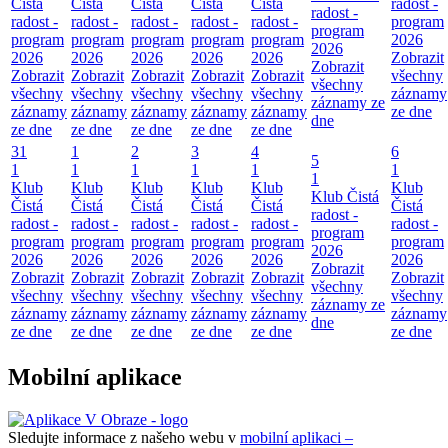
Čistá
Čistá
Čistá
Čistá
Čistá
radost -
radost -
radost -
radost -
radost -
radost -
radost -
program
program
program
program
program
program
program
2026
2026
2026
2026
2026
2026
2026
Zobrazit
Zobrazit
Zobrazit
Zobrazit
Zobrazit
Zobrazit
Zobrazit
všechny
všechny
všechny
všechny
všechny
všechny
všechny
záznamy
záznamy ze
záznamy
záznamy
záznamy
záznamy
záznamy
ze dne
dne
ze dne
ze dne
ze dne
ze dne
ze dne
31
1
2
3
4
6
5
1
1
1
1
1
1
1
Klub
Klub
Klub
Klub
Klub
Klub
Klub Čistá
Čistá
Čistá
Čistá
Čistá
Čistá
Čistá
radost -
radost -
radost -
radost -
radost -
radost -
radost -
program
program
program
program
program
program
program
2026
2026
2026
2026
2026
2026
2026
Zobrazit
Zobrazit
Zobrazit
Zobrazit
Zobrazit
Zobrazit
Zobrazit
všechny
všechny
všechny
všechny
všechny
všechny
všechny
záznamy ze
záznamy
záznamy
záznamy
záznamy
záznamy
záznamy
dne
ze dne
ze dne
ze dne
ze dne
ze dne
ze dne
Mobilní aplikace
Sledujte informace z našeho webu v
mobilní aplikaci –