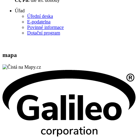
Čt, Pá:
dle tel. dohody
Úřad
Úřední deska
E-podatelna
Povinné informace
Dotační program
mapa