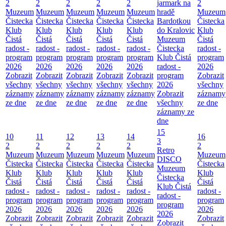
2
2
2
2
2
jarmark na
2
Muzeum
Muzeum
Muzeum
Muzeum
Muzeum
hradě
Muzeum
Čistecka
Čistecka
Čistecka
Čistecka
Čistecka
Bardotkou
Čistecka
Klub
Klub
Klub
Klub
Klub
do Kralovic
Klub
Čistá
Čistá
Čistá
Čistá
Čistá
Muzeum
Čistá
radost -
radost -
radost -
radost -
radost -
Čistecka
radost -
program
program
program
program
program
Klub Čistá
program
2026
2026
2026
2026
2026
radost -
2026
Zobrazit
Zobrazit
Zobrazit
Zobrazit
Zobrazit
program
Zobrazit
všechny
všechny
všechny
všechny
všechny
2026
všechny
záznamy
záznamy
záznamy
záznamy
záznamy
Zobrazit
záznamy
ze dne
ze dne
ze dne
ze dne
ze dne
všechny
ze dne
záznamy ze
dne
15
10
11
12
13
14
16
3
2
2
2
2
2
2
Retro
Muzeum
Muzeum
Muzeum
Muzeum
Muzeum
Muzeum
DISCO
Čistecka
Čistecka
Čistecka
Čistecka
Čistecka
Čistecka
Muzeum
Klub
Klub
Klub
Klub
Klub
Klub
Čistecka
Čistá
Čistá
Čistá
Čistá
Čistá
Čistá
Klub Čistá
radost -
radost -
radost -
radost -
radost -
radost -
radost -
program
program
program
program
program
program
program
2026
2026
2026
2026
2026
2026
2026
Zobrazit
Zobrazit
Zobrazit
Zobrazit
Zobrazit
Zobrazit
Zobrazit