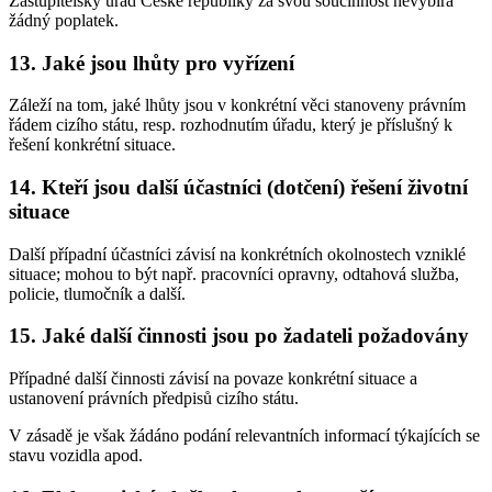
Zastupitelský úřad České republiky za svou součinnost nevybírá
žádný poplatek.
13. Jaké jsou lhůty pro vyřízení
Záleží na tom, jaké lhůty jsou v konkrétní věci stanoveny právním
řádem cizího státu, resp. rozhodnutím úřadu, který je příslušný k
řešení konkrétní situace.
14. Kteří jsou další účastníci (dotčení) řešení životní
situace
Další případní účastníci závisí na konkrétních okolnostech vzniklé
situace; mohou to být např. pracovníci opravny, odtahová služba,
policie, tlumočník a další.
15. Jaké další činnosti jsou po žadateli požadovány
Případné další činnosti závisí na povaze konkrétní situace a
ustanovení právních předpisů cizího státu.
V zásadě je však žádáno podání relevantních informací týkajících se
stavu vozidla apod.