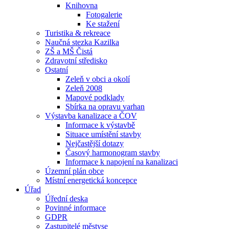
Knihovna
Fotogalerie
Ke stažení
Turistika & rekreace
Naučná stezka Kazilka
ZŠ a MŠ Čistá
Zdravotní středisko
Ostatní
Zeleň v obci a okolí
Zeleň 2008
Mapové podklady
Sbírka na opravu varhan
Výstavba kanalizace a ČOV
Informace k výstavbě
Situace umístění stavby
Nejčastější dotazy
Časový harmonogram stavby
Informace k napojení na kanalizaci
Územní plán obce
Místní energetická koncepce
Úřad
Úřední deska
Povinné informace
GDPR
Zastupitelé městyse