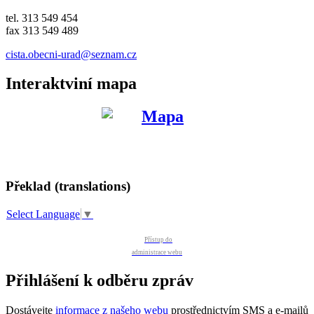
tel. 313 549 454
fax 313 549 489
cista.obecni-urad@seznam.cz
Interaktviní mapa
Překlad (translations)
Select Language
▼
Přístup do
administrace webu
Přihlášení k odběru zpráv
Dostávejte
informace z našeho webu
prostřednictvím SMS a e-mailů