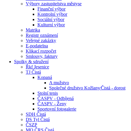
Výbory zastupitelstva městyse
Finanční výbor
Kontrolní výbor
Sociální výbor
Kulturní výbor
Matrika
Registr oznámení
Veřejné zakázky
E-podatelna
Klikací rozpočet
Smlouvy, faktury
Spolky & sdružení
Řkf Jesenice
TJ Čistá
Kopaná
A mužstvo
Společné družstvo Kožlany⁄Čistá - dorost
Stolní tenis
ČASPV - Odbíjená
ČASPV - Ženy
Sportovní fotogalerie
SDH Čistá
DS Tyl Čistá
ČSZP
MO ČRS Čistá