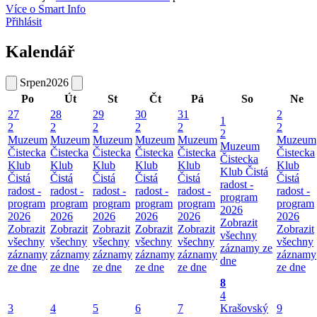
Více o Smart Info
Přihlásit
Kalendář
Srpen
2026
Po
Út
St
Čt
Pá
So
Ne
27
28
29
30
31
2
1
2
2
2
2
2
2
2
Muzeum
Muzeum
Muzeum
Muzeum
Muzeum
Muzeum
Muzeum
Čistecka
Čistecka
Čistecka
Čistecka
Čistecka
Čistecka
Čistecka
Klub
Klub
Klub
Klub
Klub
Klub
Klub Čistá
Čistá
Čistá
Čistá
Čistá
Čistá
Čistá
radost -
radost -
radost -
radost -
radost -
radost -
radost -
program
program
program
program
program
program
program
2026
2026
2026
2026
2026
2026
2026
Zobrazit
Zobrazit
Zobrazit
Zobrazit
Zobrazit
Zobrazit
Zobrazit
všechny
všechny
všechny
všechny
všechny
všechny
všechny
záznamy ze
záznamy
záznamy
záznamy
záznamy
záznamy
záznamy
dne
ze dne
ze dne
ze dne
ze dne
ze dne
ze dne
8
4
3
4
5
6
7
Krašovský
9