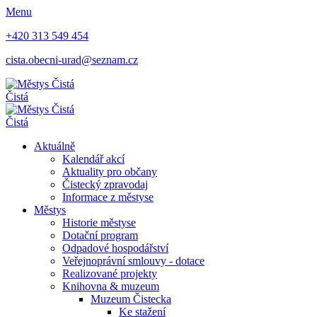
Menu
+420 313 549 454
cista.obecni-urad@seznam.cz
Čistá
Čistá
Aktuálně
Kalendář akcí
Aktuality pro občany
Čistecký zpravodaj
Informace z městyse
Městys
Historie městyse
Dotační program
Odpadové hospodářství
Veřejnoprávní smlouvy - dotace
Realizované projekty
Knihovna & muzeum
Muzeum Čistecka
Ke stažení