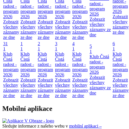
Čistá
Čistá
Čistá
Čistá
Čistá
radost -
radost -
radost -
radost -
radost -
radost -
radost -
program
program
program
program
program
program
program
2026
2026
2026
2026
2026
2026
2026
Zobrazit
Zobrazit
Zobrazit
Zobrazit
Zobrazit
Zobrazit
Zobrazit
všechny
všechny
všechny
všechny
všechny
všechny
všechny
záznamy
záznamy ze
záznamy
záznamy
záznamy
záznamy
záznamy
ze dne
dne
ze dne
ze dne
ze dne
ze dne
ze dne
31
1
2
3
4
6
5
1
1
1
1
1
1
1
Klub
Klub
Klub
Klub
Klub
Klub
Klub Čistá
Čistá
Čistá
Čistá
Čistá
Čistá
Čistá
radost -
radost -
radost -
radost -
radost -
radost -
radost -
program
program
program
program
program
program
program
2026
2026
2026
2026
2026
2026
2026
Zobrazit
Zobrazit
Zobrazit
Zobrazit
Zobrazit
Zobrazit
Zobrazit
všechny
všechny
všechny
všechny
všechny
všechny
všechny
záznamy ze
záznamy
záznamy
záznamy
záznamy
záznamy
záznamy
dne
ze dne
ze dne
ze dne
ze dne
ze dne
ze dne
Mobilní aplikace
Sledujte informace z našeho webu v
mobilní aplikaci –