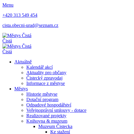
Menu
+420 313 549 454
cista.obecni-urad@seznam.cz
Čistá
Čistá
Aktuálně
Kalendář akcí
Aktuality pro občany
Čistecký zpravodaj
Informace z městyse
Městys
Historie městyse
Dotační program
Odpadové hospodářství
Veřejnoprávní smlouvy - dotace
Realizované projekty
Knihovna & muzeum
Muzeum Čistecka
Ke stažení