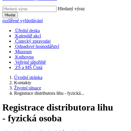
Hledaný výraz
Hledat
rozšířené vyhledávání
Úřední deska
Kalendář akcí
Čistecký zpravodaj
Odpadové hospodářství
Muzeum
Knihovna
Veřejné tábořiště
ZŠ a MŠ Čistá
Úvodní stránka
Kontakty
Životní situace
Registrace distributora lihu - fyzická...
Registrace distributora lihu
- fyzická osoba