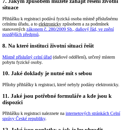
7. Jakým způsobem můžete zahájit řešení životní
situace
Přihlášku k registraci podává fyzická osoba místně příslušnému
celnímu úřadu, a to
elektronicky
způsobem a za podmínek
stanovených
zákonem č. 280/2009 Sb., daňový řád, ve znění
pozdějších předpisů
.
8. Na které instituci životní situaci řešit
Místně příslušný celní úřad
(daňové oddělení), určený místem
pobytu fyzické osoby.
10. Jaké doklady je nutné mít s sebou
Přílohy přihlášky k registraci, které nebyly podány elektronicky.
11. Jaké jsou potřebné formuláře a kde jsou k
dispozici
Přihlášku k registraci naleznete na
internetových stránkách Celní
správy České republiky
.
12. Jaké jsou poplatky a jak je lze uhradit