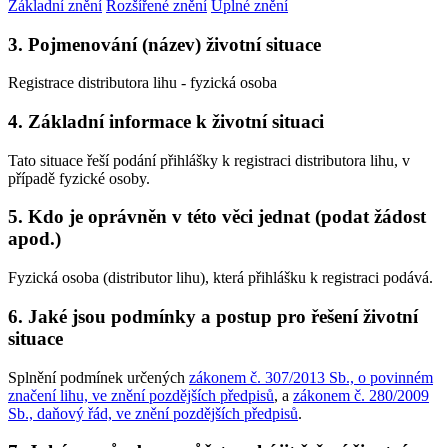
Základní znění
Rozšířené znění
Úplné znění
3. Pojmenování (název) životní situace
Registrace distributora lihu - fyzická osoba
4. Základní informace k životní situaci
Tato situace řeší podání přihlášky k registraci distributora lihu, v
případě fyzické osoby.
5. Kdo je oprávněn v této věci jednat (podat žádost
apod.)
Fyzická osoba (distributor lihu), která přihlášku k registraci podává.
6. Jaké jsou podmínky a postup pro řešení životní
situace
Splnění podmínek určených
zákonem č. 307/2013 Sb., o povinném
značení lihu, ve znění pozdějších předpisů
, a
zákonem č. 280/2009
Sb., daňový řád, ve znění pozdějších předpisů
.