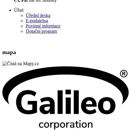
Čt, Pá:
dle tel. dohody
Úřad
Úřední deska
E-podatelna
Povinné informace
Dotační program
mapa