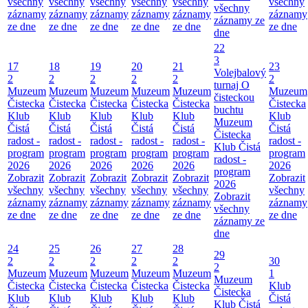
všechny
všechny
všechny
všechny
všechny
všechny
všechny
záznamy
záznamy
záznamy
záznamy
záznamy
záznamy
záznamy ze
ze dne
ze dne
ze dne
ze dne
ze dne
ze dne
dne
22
3
17
18
19
20
21
23
Volejbalový
2
2
2
2
2
2
turnaj O
Muzeum
Muzeum
Muzeum
Muzeum
Muzeum
Muzeum
čisteckou
Čistecka
Čistecka
Čistecka
Čistecka
Čistecka
Čistecka
buchtu
Klub
Klub
Klub
Klub
Klub
Klub
Muzeum
Čistá
Čistá
Čistá
Čistá
Čistá
Čistá
Čistecka
radost -
radost -
radost -
radost -
radost -
radost -
Klub Čistá
program
program
program
program
program
program
radost -
2026
2026
2026
2026
2026
2026
program
Zobrazit
Zobrazit
Zobrazit
Zobrazit
Zobrazit
Zobrazit
2026
všechny
všechny
všechny
všechny
všechny
všechny
Zobrazit
záznamy
záznamy
záznamy
záznamy
záznamy
záznamy
všechny
ze dne
ze dne
ze dne
ze dne
ze dne
ze dne
záznamy ze
dne
24
25
26
27
28
29
2
2
2
2
2
30
2
Muzeum
Muzeum
Muzeum
Muzeum
Muzeum
1
Muzeum
Čistecka
Čistecka
Čistecka
Čistecka
Čistecka
Klub
Čistecka
Klub
Klub
Klub
Klub
Klub
Čistá
Klub Čistá