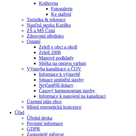
Knihovna
Fotogalerie
Ke stažení
Turistika & rekreace
Naučná stezka Kazilka
ZŠ a MŠ Čistá
Zdravotní středisko
Ostatní
Zeleň v obci a okolí
Zeleň 2008
Mapové podklady
Sbírka na opravu varhan
Výstavba kanalizace a ČOV
Informace k výstavbě
Situace umístění stavby
Nejčastější dotazy
Časový harmonogram stavby
Informace k napojení na kanalizaci
Územní plán obce
Místní energetická koncepce
Úřad
Úřední deska
Povinné informace
GDPR
Zastupitelé městyse