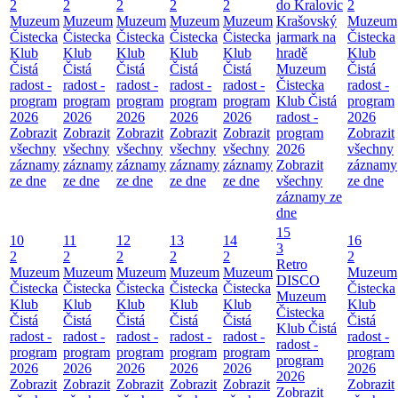
2
2
2
2
2
do Kralovic
2
Muzeum
Muzeum
Muzeum
Muzeum
Muzeum
Krašovský
Muzeum
Čistecka
Čistecka
Čistecka
Čistecka
Čistecka
jarmark na
Čistecka
Klub
Klub
Klub
Klub
Klub
hradě
Klub
Čistá
Čistá
Čistá
Čistá
Čistá
Muzeum
Čistá
radost -
radost -
radost -
radost -
radost -
Čistecka
radost -
program
program
program
program
program
Klub Čistá
program
2026
2026
2026
2026
2026
radost -
2026
Zobrazit
Zobrazit
Zobrazit
Zobrazit
Zobrazit
program
Zobrazit
všechny
všechny
všechny
všechny
všechny
2026
všechny
záznamy
záznamy
záznamy
záznamy
záznamy
Zobrazit
záznamy
ze dne
ze dne
ze dne
ze dne
ze dne
všechny
ze dne
záznamy ze
dne
15
10
11
12
13
14
16
3
2
2
2
2
2
2
Retro
Muzeum
Muzeum
Muzeum
Muzeum
Muzeum
Muzeum
DISCO
Čistecka
Čistecka
Čistecka
Čistecka
Čistecka
Čistecka
Muzeum
Klub
Klub
Klub
Klub
Klub
Klub
Čistecka
Čistá
Čistá
Čistá
Čistá
Čistá
Čistá
Klub Čistá
radost -
radost -
radost -
radost -
radost -
radost -
radost -
program
program
program
program
program
program
program
2026
2026
2026
2026
2026
2026
2026
Zobrazit
Zobrazit
Zobrazit
Zobrazit
Zobrazit
Zobrazit
Zobrazit