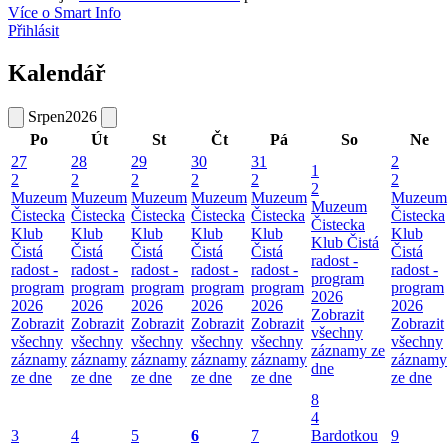
Více o Smart Info
Přihlásit
Kalendář
Srpen
2026
Po
Út
St
Čt
Pá
So
Ne
27
28
29
30
31
2
1
2
2
2
2
2
2
2
Muzeum
Muzeum
Muzeum
Muzeum
Muzeum
Muzeum
Muzeum
Čistecka
Čistecka
Čistecka
Čistecka
Čistecka
Čistecka
Čistecka
Klub
Klub
Klub
Klub
Klub
Klub
Klub Čistá
Čistá
Čistá
Čistá
Čistá
Čistá
Čistá
radost -
radost -
radost -
radost -
radost -
radost -
radost -
program
program
program
program
program
program
program
2026
2026
2026
2026
2026
2026
2026
Zobrazit
Zobrazit
Zobrazit
Zobrazit
Zobrazit
Zobrazit
Zobrazit
všechny
všechny
všechny
všechny
všechny
všechny
všechny
záznamy ze
záznamy
záznamy
záznamy
záznamy
záznamy
záznamy
dne
ze dne
ze dne
ze dne
ze dne
ze dne
ze dne
8
4
3
4
5
6
7
Bardotkou
9