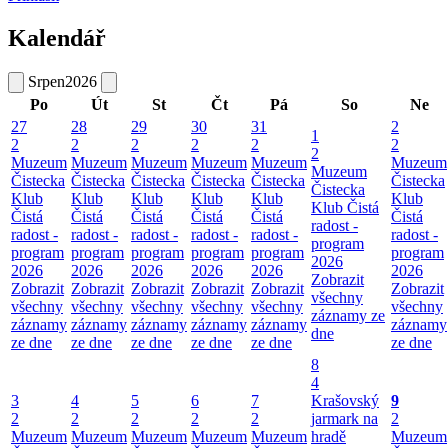
Kalendář
Srpen
2026
Po
Út
St
Čt
Pá
So
Ne
27
28
29
30
31
2
1
2
2
2
2
2
2
2
Muzeum
Muzeum
Muzeum
Muzeum
Muzeum
Muzeum
Muzeum
Čistecka
Čistecka
Čistecka
Čistecka
Čistecka
Čistecka
Čistecka
Klub
Klub
Klub
Klub
Klub
Klub
Klub Čistá
Čistá
Čistá
Čistá
Čistá
Čistá
Čistá
radost -
radost -
radost -
radost -
radost -
radost -
radost -
program
program
program
program
program
program
program
2026
2026
2026
2026
2026
2026
2026
Zobrazit
Zobrazit
Zobrazit
Zobrazit
Zobrazit
Zobrazit
Zobrazit
všechny
všechny
všechny
všechny
všechny
všechny
všechny
záznamy ze
záznamy
záznamy
záznamy
záznamy
záznamy
záznamy
dne
ze dne
ze dne
ze dne
ze dne
ze dne
ze dne
8
4
3
4
5
6
7
Krašovský
9
2
2
2
2
2
jarmark na
2
Muzeum
Muzeum
Muzeum
Muzeum
Muzeum
hradě
Muzeum