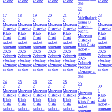
ze dne
ze dne
ze dne
ze dne
ze dne
ze dne
dne
22
3
17
18
19
20
21
23
Volejbalový
2
2
2
2
2
2
turnaj O
Muzeum
Muzeum
Muzeum
Muzeum
Muzeum
Muzeum
čisteckou
Čistecka
Čistecka
Čistecka
Čistecka
Čistecka
Čistecka
buchtu
Klub
Klub
Klub
Klub
Klub
Klub
Muzeum
Čistá
Čistá
Čistá
Čistá
Čistá
Čistá
Čistecka
radost -
radost -
radost -
radost -
radost -
radost -
Klub Čistá
program
program
program
program
program
program
radost -
2026
2026
2026
2026
2026
2026
program
Zobrazit
Zobrazit
Zobrazit
Zobrazit
Zobrazit
Zobrazit
2026
všechny
všechny
všechny
všechny
všechny
všechny
Zobrazit
záznamy
záznamy
záznamy
záznamy
záznamy
záznamy
všechny
ze dne
ze dne
ze dne
ze dne
ze dne
ze dne
záznamy ze
dne
24
25
26
27
28
29
2
2
2
2
2
30
2
Muzeum
Muzeum
Muzeum
Muzeum
Muzeum
1
Muzeum
Čistecka
Čistecka
Čistecka
Čistecka
Čistecka
Klub
Čistecka
Klub
Klub
Klub
Klub
Klub
Čistá
Klub Čistá
Čistá
Čistá
Čistá
Čistá
Čistá
radost -
radost -
radost -
radost -
radost -
radost -
radost -
program
program