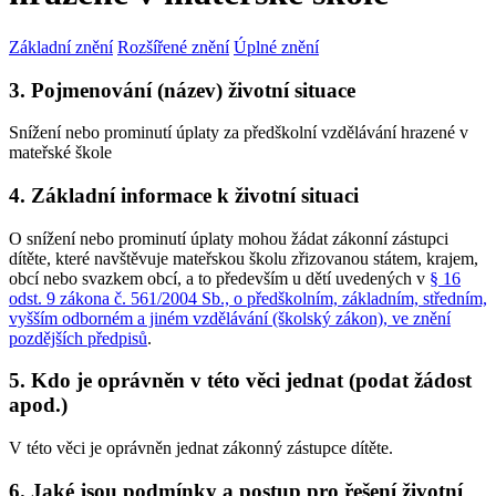
Základní znění
Rozšířené znění
Úplné znění
3. Pojmenování (název) životní situace
Snížení nebo prominutí úplaty za předškolní vzdělávání hrazené v
mateřské škole
4. Základní informace k životní situaci
O snížení nebo prominutí úplaty mohou žádat zákonní zástupci
dítěte, které navštěvuje mateřskou školu zřizovanou státem, krajem,
obcí nebo svazkem obcí, a to především u dětí uvedených v
§ 16
odst. 9 zákona č. 561/2004 Sb., o předškolním, základním, středním,
vyšším odborném a jiném vzdělávání (školský zákon), ve znění
pozdějších předpisů
.
5. Kdo je oprávněn v této věci jednat (podat žádost
apod.)
V této věci je oprávněn jednat zákonný zástupce dítěte.
6. Jaké jsou podmínky a postup pro řešení životní