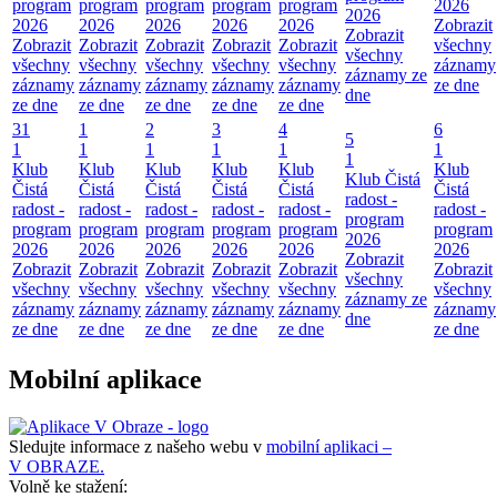
program
program
program
program
program
2026
2026
2026
2026
2026
2026
2026
Zobrazit
Zobrazit
Zobrazit
Zobrazit
Zobrazit
Zobrazit
Zobrazit
všechny
všechny
všechny
všechny
všechny
všechny
všechny
záznamy
záznamy ze
záznamy
záznamy
záznamy
záznamy
záznamy
ze dne
dne
ze dne
ze dne
ze dne
ze dne
ze dne
31
1
2
3
4
6
5
1
1
1
1
1
1
1
Klub
Klub
Klub
Klub
Klub
Klub
Klub Čistá
Čistá
Čistá
Čistá
Čistá
Čistá
Čistá
radost -
radost -
radost -
radost -
radost -
radost -
radost -
program
program
program
program
program
program
program
2026
2026
2026
2026
2026
2026
2026
Zobrazit
Zobrazit
Zobrazit
Zobrazit
Zobrazit
Zobrazit
Zobrazit
všechny
všechny
všechny
všechny
všechny
všechny
všechny
záznamy ze
záznamy
záznamy
záznamy
záznamy
záznamy
záznamy
dne
ze dne
ze dne
ze dne
ze dne
ze dne
ze dne
Mobilní aplikace
Sledujte informace z našeho webu v
mobilní aplikaci –
V OBRAZE.
Volně ke stažení: