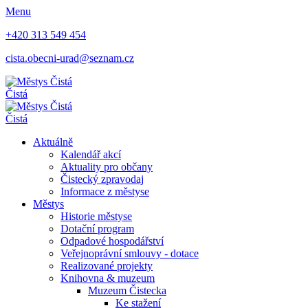
Menu
+420 313 549 454
cista.obecni-urad@seznam.cz
Čistá
Čistá
Aktuálně
Kalendář akcí
Aktuality pro občany
Čistecký zpravodaj
Informace z městyse
Městys
Historie městyse
Dotační program
Odpadové hospodářství
Veřejnoprávní smlouvy - dotace
Realizované projekty
Knihovna & muzeum
Muzeum Čistecka
Ke stažení