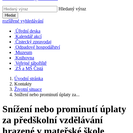
Hledaný výraz
Hledat
rozšířené vyhledávání
Úřední deska
Kalendář akcí
Čistecký zpravodaj
Odpadové hospodářství
Muzeum
Knihovna
Veřejné tábořiště
ZŠ a MŠ Čistá
Úvodní stránka
Kontakty
Životní situace
Snížení nebo prominutí úplaty za...
Snížení nebo prominutí úplaty
za předškolní vzdělávání
hrazené v mateřské škole