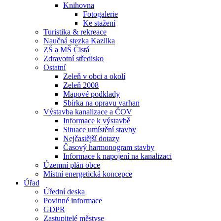
Knihovna
Fotogalerie
Ke stažení
Turistika & rekreace
Naučná stezka Kazilka
ZŠ a MŠ Čistá
Zdravotní středisko
Ostatní
Zeleň v obci a okolí
Zeleň 2008
Mapové podklady
Sbírka na opravu varhan
Výstavba kanalizace a ČOV
Informace k výstavbě
Situace umístění stavby
Nejčastější dotazy
Časový harmonogram stavby
Informace k napojení na kanalizaci
Územní plán obce
Místní energetická koncepce
Úřad
Úřední deska
Povinné informace
GDPR
Zastupitelé městyse