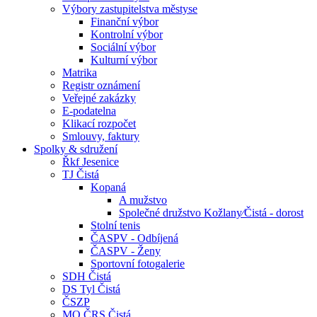
Výbory zastupitelstva městyse
Finanční výbor
Kontrolní výbor
Sociální výbor
Kulturní výbor
Matrika
Registr oznámení
Veřejné zakázky
E-podatelna
Klikací rozpočet
Smlouvy, faktury
Spolky & sdružení
Řkf Jesenice
TJ Čistá
Kopaná
A mužstvo
Společné družstvo Kožlany⁄Čistá - dorost
Stolní tenis
ČASPV - Odbíjená
ČASPV - Ženy
Sportovní fotogalerie
SDH Čistá
DS Tyl Čistá
ČSZP
MO ČRS Čistá