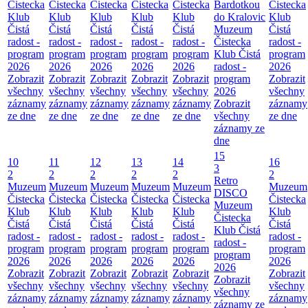
Čistecka
Čistecka
Čistecka
Čistecka
Čistecka
Bardotkou
Čistecka
Klub
Klub
Klub
Klub
Klub
do Kralovic
Klub
Čistá
Čistá
Čistá
Čistá
Čistá
Muzeum
Čistá
radost -
radost -
radost -
radost -
radost -
Čistecka
radost -
program
program
program
program
program
Klub Čistá
program
2026
2026
2026
2026
2026
radost -
2026
Zobrazit
Zobrazit
Zobrazit
Zobrazit
Zobrazit
program
Zobrazit
všechny
všechny
všechny
všechny
všechny
2026
všechny
záznamy
záznamy
záznamy
záznamy
záznamy
Zobrazit
záznamy
ze dne
ze dne
ze dne
ze dne
ze dne
všechny
ze dne
záznamy ze
dne
15
10
11
12
13
14
16
3
2
2
2
2
2
2
Retro
Muzeum
Muzeum
Muzeum
Muzeum
Muzeum
Muzeum
DISCO
Čistecka
Čistecka
Čistecka
Čistecka
Čistecka
Čistecka
Muzeum
Klub
Klub
Klub
Klub
Klub
Klub
Čistecka
Čistá
Čistá
Čistá
Čistá
Čistá
Čistá
Klub Čistá
radost -
radost -
radost -
radost -
radost -
radost -
radost -
program
program
program
program
program
program
program
2026
2026
2026
2026
2026
2026
2026
Zobrazit
Zobrazit
Zobrazit
Zobrazit
Zobrazit
Zobrazit
Zobrazit
všechny
všechny
všechny
všechny
všechny
všechny
všechny
záznamy
záznamy
záznamy
záznamy
záznamy
záznamy
záznamy ze