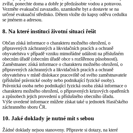
zvířat, ponechte doma a dobře je předzásobte vodou a potravou.
Vezměte evakuační zavazadlo, uzamkněte byt a dostavte se na
určené evakuační středisko. Dětem vložte do kapsy oděvu cedulku
se jménem a adresou.
8. Na které instituci životní situaci řešit
Občan získá informace o charakteru možného ohrožení, o
připravených záchranných a likvidačních pracích a ochraně
obyvatelstva v případě vzniku mimořádné události na příslušném
obecním úřadě (obecním úřadě obce s rozšířenou působností).
Zaměstnanec získá informace o charakteru možného ohrožení, o
připravených záchranných a likvidačních pracích a ochraně
obyvatelstva v místě dislokace pracoviště od svého zaměstnavatele
(příslušné právnické osoby nebo podnikající fyzické osoby).
Právnická osoba nebo podnikající fyzická osoba získá informace o
charakteru možného ohrožení, o připravených krizových opatřeních
a způsobech jejich provedení u příslušného obecního úřadu.
Výše uvedené informace můžete získat také u jednotek Hasičského
záchranného sboru ČR.
10. Jaké doklady je nutné mít s sebou
Žádné doklady nejsou stanoveny. Připravte si dotazy, na které