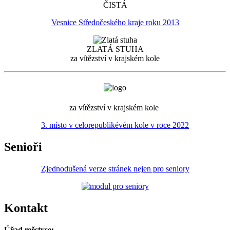
ČISTÁ
Vesnice Středočeského kraje roku 2013
ZLATÁ STUHA
za vítězství v krajském kole
za vítězství v krajském kole
3. místo v celorepublikévém kole v roce 2022
Senioři
Zjednodušená verze stránek nejen pro seniory
Kontakt
Úřad městyse: