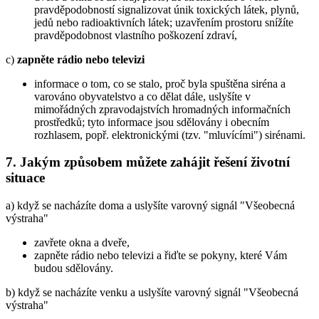
pravděpodobností signalizovat únik toxických látek, plynů,
jedů nebo radioaktivních látek; uzavřením prostoru snížíte
pravděpodobnost vlastního poškození zdraví,
c)
zapněte rádio nebo televizi
informace o tom, co se stalo, proč byla spuštěna siréna a
varováno obyvatelstvo a co dělat dále, uslyšíte v
mimořádných zpravodajstvích hromadných informačních
prostředků; tyto informace jsou sdělovány i obecním
rozhlasem, popř. elektronickými (tzv. "mluvícími") sirénami.
7. Jakým způsobem můžete zahájit řešení životní
situace
a) když se nacházíte doma a uslyšíte varovný signál "Všeobecná
výstraha"
zavřete okna a dveře,
zapněte rádio nebo televizi a řiďte se pokyny, které Vám
budou sdělovány.
b) když se nacházíte venku a uslyšíte varovný signál "Všeobecná
výstraha"