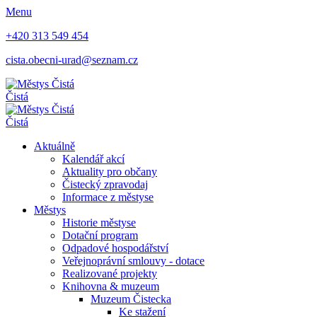
Menu
+420 313 549 454
cista.obecni-urad@seznam.cz
Čistá
Čistá
Aktuálně
Kalendář akcí
Aktuality pro občany
Čistecký zpravodaj
Informace z městyse
Městys
Historie městyse
Dotační program
Odpadové hospodářství
Veřejnoprávní smlouvy - dotace
Realizované projekty
Knihovna & muzeum
Muzeum Čistecka
Ke stažení