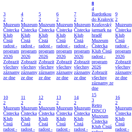
8
4
3
4
5
6
7
Bardotkou
9
2
2
2
2
2
do Kralovic
2
Muzeum
Muzeum
Muzeum
Muzeum
Muzeum
Krašovský
Muzeum
Čistecka
Čistecka
Čistecka
Čistecka
Čistecka
jarmark na
Čistecka
Klub
Klub
Klub
Klub
Klub
hradě
Klub
Čistá
Čistá
Čistá
Čistá
Čistá
Muzeum
Čistá
radost -
radost -
radost -
radost -
radost -
Čistecka
radost -
program
program
program
program
program
Klub Čistá
program
2026
2026
2026
2026
2026
radost -
2026
Zobrazit
Zobrazit
Zobrazit
Zobrazit
Zobrazit
program
Zobrazit
všechny
všechny
všechny
všechny
všechny
2026
všechny
záznamy
záznamy
záznamy
záznamy
záznamy
Zobrazit
záznamy
ze dne
ze dne
ze dne
ze dne
ze dne
všechny
ze dne
záznamy ze
dne
15
10
11
12
13
14
16
3
2
2
2
2
2
2
Retro
Muzeum
Muzeum
Muzeum
Muzeum
Muzeum
Muzeum
DISCO
Čistecka
Čistecka
Čistecka
Čistecka
Čistecka
Čistecka
Muzeum
Klub
Klub
Klub
Klub
Klub
Klub
Čistecka
Čistá
Čistá
Čistá
Čistá
Čistá
Čistá
Klub Čistá
radost -
radost -
radost -
radost -
radost -
radost -
radost -