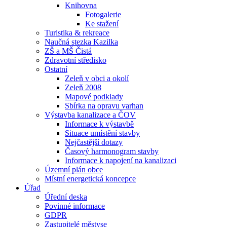
Knihovna
Fotogalerie
Ke stažení
Turistika & rekreace
Naučná stezka Kazilka
ZŠ a MŠ Čistá
Zdravotní středisko
Ostatní
Zeleň v obci a okolí
Zeleň 2008
Mapové podklady
Sbírka na opravu varhan
Výstavba kanalizace a ČOV
Informace k výstavbě
Situace umístění stavby
Nejčastější dotazy
Časový harmonogram stavby
Informace k napojení na kanalizaci
Územní plán obce
Místní energetická koncepce
Úřad
Úřední deska
Povinné informace
GDPR
Zastupitelé městyse