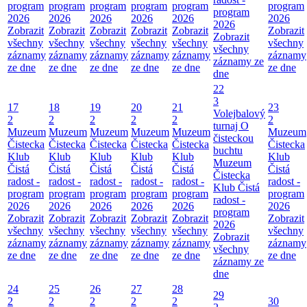
program
program
program
program
program
program
program
2026
2026
2026
2026
2026
2026
2026
Zobrazit
Zobrazit
Zobrazit
Zobrazit
Zobrazit
Zobrazit
Zobrazit
všechny
všechny
všechny
všechny
všechny
všechny
všechny
záznamy
záznamy
záznamy
záznamy
záznamy
záznamy
záznamy ze
ze dne
ze dne
ze dne
ze dne
ze dne
ze dne
dne
22
3
17
18
19
20
21
23
Volejbalový
2
2
2
2
2
2
turnaj O
Muzeum
Muzeum
Muzeum
Muzeum
Muzeum
Muzeum
čisteckou
Čistecka
Čistecka
Čistecka
Čistecka
Čistecka
Čistecka
buchtu
Klub
Klub
Klub
Klub
Klub
Klub
Muzeum
Čistá
Čistá
Čistá
Čistá
Čistá
Čistá
Čistecka
radost -
radost -
radost -
radost -
radost -
radost -
Klub Čistá
program
program
program
program
program
program
radost -
2026
2026
2026
2026
2026
2026
program
Zobrazit
Zobrazit
Zobrazit
Zobrazit
Zobrazit
Zobrazit
2026
všechny
všechny
všechny
všechny
všechny
všechny
Zobrazit
záznamy
záznamy
záznamy
záznamy
záznamy
záznamy
všechny
ze dne
ze dne
ze dne
ze dne
ze dne
ze dne
záznamy ze
dne
24
25
26
27
28
29
2
2
2
2
2
30