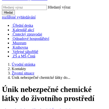
Hledaný výraz
Hledat
rozšířené vyhledávání
Úřední deska
Kalendář akcí
Čistecký zpravodaj
Odpadové hospodářství
Muzeum
Knihovna
Veřejné tábořiště
ZŠ a MŠ Čistá
Úvodní stránka
Kontakty
Životní situace
Únik nebezpečné chemické látky do...
Únik nebezpečné chemické
látky do životního prostředí