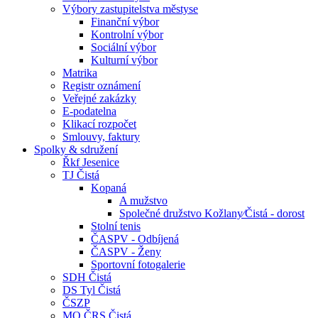
Výbory zastupitelstva městyse
Finanční výbor
Kontrolní výbor
Sociální výbor
Kulturní výbor
Matrika
Registr oznámení
Veřejné zakázky
E-podatelna
Klikací rozpočet
Smlouvy, faktury
Spolky & sdružení
Řkf Jesenice
TJ Čistá
Kopaná
A mužstvo
Společné družstvo Kožlany⁄Čistá - dorost
Stolní tenis
ČASPV - Odbíjená
ČASPV - Ženy
Sportovní fotogalerie
SDH Čistá
DS Tyl Čistá
ČSZP
MO ČRS Čistá