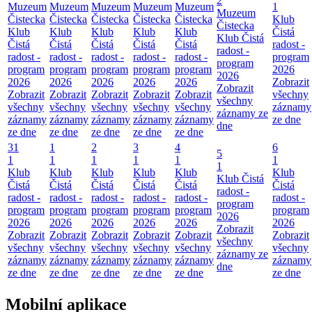
2
Muzeum
Muzeum
Muzeum
Muzeum
Muzeum
1
Muzeum
Čistecka
Čistecka
Čistecka
Čistecka
Čistecka
Klub
Čistecka
Klub
Klub
Klub
Klub
Klub
Čistá
Klub Čistá
Čistá
Čistá
Čistá
Čistá
Čistá
radost -
radost -
radost -
radost -
radost -
radost -
radost -
program
program
program
program
program
program
program
2026
2026
2026
2026
2026
2026
2026
Zobrazit
Zobrazit
Zobrazit
Zobrazit
Zobrazit
Zobrazit
Zobrazit
všechny
všechny
všechny
všechny
všechny
všechny
všechny
záznamy
záznamy ze
záznamy
záznamy
záznamy
záznamy
záznamy
ze dne
dne
ze dne
ze dne
ze dne
ze dne
ze dne
31
1
2
3
4
6
5
1
1
1
1
1
1
1
Klub
Klub
Klub
Klub
Klub
Klub
Klub Čistá
Čistá
Čistá
Čistá
Čistá
Čistá
Čistá
radost -
radost -
radost -
radost -
radost -
radost -
radost -
program
program
program
program
program
program
program
2026
2026
2026
2026
2026
2026
2026
Zobrazit
Zobrazit
Zobrazit
Zobrazit
Zobrazit
Zobrazit
Zobrazit
všechny
všechny
všechny
všechny
všechny
všechny
všechny
záznamy ze
záznamy
záznamy
záznamy
záznamy
záznamy
záznamy
dne
ze dne
ze dne
ze dne
ze dne
ze dne
ze dne
Mobilní aplikace