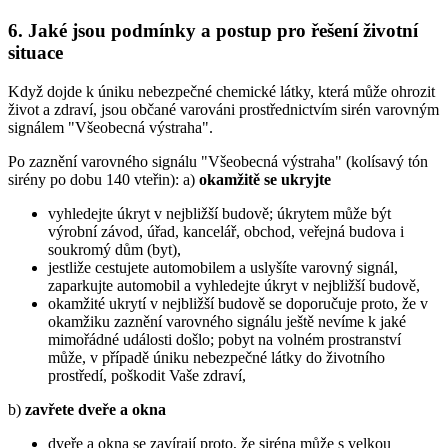
6. Jaké jsou podmínky a postup pro řešení životní
situace
Když dojde k úniku nebezpečné chemické látky, která může ohrozit
život a zdraví, jsou občané varováni prostřednictvím sirén varovným
signálem "Všeobecná výstraha".
Po zaznění varovného signálu "Všeobecná výstraha" (kolísavý tón
sirény po dobu 140 vteřin): a)
okamžitě se ukryjte
vyhledejte úkryt v nejbližší budově; úkrytem může být
výrobní závod, úřad, kancelář, obchod, veřejná budova i
soukromý dům (byt),
jestliže cestujete automobilem a uslyšíte varovný signál,
zaparkujte automobil a vyhledejte úkryt v nejbližší budově,
okamžité ukrytí v nejbližší budově se doporučuje proto, že v
okamžiku zaznění varovného signálu ještě nevíme k jaké
mimořádné události došlo; pobyt na volném prostranství
může, v případě úniku nebezpečné látky do životního
prostředí, poškodit Vaše zdraví,
b)
zavřete dveře a okna
dveře a okna se zavírají proto, že siréna může s velkou