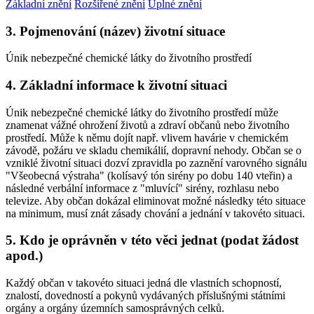
Základní znění
Rozšířené znění
Úplné znění
3. Pojmenování (název) životní situace
Únik nebezpečné chemické látky do životního prostředí
4. Základní informace k životní situaci
Únik nebezpečné chemické látky do životního prostředí může
znamenat vážné ohrožení životů a zdraví občanů nebo životního
prostředí. Může k němu dojít např. vlivem havárie v chemickém
závodě, požáru ve skladu chemikálií, dopravní nehody. Občan se o
vzniklé životní situaci dozví zpravidla po zaznění varovného signálu
"Všeobecná výstraha" (kolísavý tón sirény po dobu 140 vteřin) a
následné verbální informace z "mluvící" sirény, rozhlasu nebo
televize. Aby občan dokázal eliminovat možné následky této situace
na minimum, musí znát zásady chování a jednání v takovéto situaci.
5. Kdo je oprávněn v této věci jednat (podat žádost
apod.)
Každý občan v takovéto situaci jedná dle vlastních schopností,
znalostí, dovedností a pokynů vydávaných příslušnými státními
orgány a orgány územních samosprávných celků.