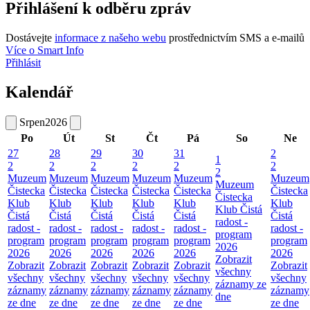
Přihlášení k odběru zpráv
Dostávejte
informace z našeho webu
prostřednictvím SMS a e-mailů
Více o Smart Info
Přihlásit
Kalendář
Srpen
2026
Po
Út
St
Čt
Pá
So
Ne
27
28
29
30
31
2
1
2
2
2
2
2
2
2
Muzeum
Muzeum
Muzeum
Muzeum
Muzeum
Muzeum
Muzeum
Čistecka
Čistecka
Čistecka
Čistecka
Čistecka
Čistecka
Čistecka
Klub
Klub
Klub
Klub
Klub
Klub
Klub Čistá
Čistá
Čistá
Čistá
Čistá
Čistá
Čistá
radost -
radost -
radost -
radost -
radost -
radost -
radost -
program
program
program
program
program
program
program
2026
2026
2026
2026
2026
2026
2026
Zobrazit
Zobrazit
Zobrazit
Zobrazit
Zobrazit
Zobrazit
Zobrazit
všechny
všechny
všechny
všechny
všechny
všechny
všechny
záznamy ze
záznamy
záznamy
záznamy
záznamy
záznamy
záznamy
dne
ze dne
ze dne
ze dne
ze dne
ze dne
ze dne