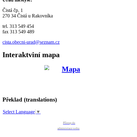
Čistá čp. 1
270 34 Čistá u Rakovníka
tel. 313 549 454
fax 313 549 489
cista.obecni-urad@seznam.cz
Interaktviní mapa
Překlad (translations)
Select Language
▼
Přístup do
administrace webu