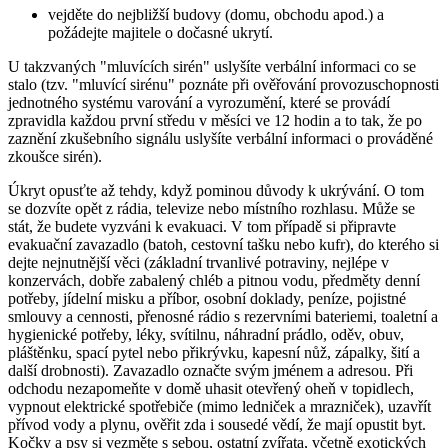
vejděte do nejbližší budovy (domu, obchodu apod.) a
požádejte majitele o dočasné ukrytí.
U takzvaných "mluvících sirén" uslyšíte verbální informaci co se
stalo (tzv. "mluvící sirénu" poznáte při ověřování provozuschopnosti
jednotného systému varování a vyrozumění, které se provádí
zpravidla každou první středu v měsíci ve 12 hodin a to tak, že po
zaznění zkušebního signálu uslyšíte verbální informaci o prováděné
zkoušce sirén).
Úkryt opusťte až tehdy, když pominou důvody k ukrývání. O tom
se dozvíte opět z rádia, televize nebo místního rozhlasu. Může se
stát, že budete vyzváni k evakuaci. V tom případě si připravte
evakuační zavazadlo (batoh, cestovní tašku nebo kufr), do kterého si
dejte nejnutnější věci (základní trvanlivé potraviny, nejlépe v
konzervách, dobře zabalený chléb a pitnou vodu, předměty denní
potřeby, jídelní misku a příbor, osobní doklady, peníze, pojistné
smlouvy a cennosti, přenosné rádio s rezervními bateriemi, toaletní a
hygienické potřeby, léky, svítilnu, náhradní prádlo, oděv, obuv,
pláštěnku, spací pytel nebo přikrývku, kapesní nůž, zápalky, šití a
další drobnosti). Zavazadlo označte svým jménem a adresou. Při
odchodu nezapomeňte v domě uhasit otevřený oheň v topidlech,
vypnout elektrické spotřebiče (mimo ledniček a mrazniček), uzavřít
přívod vody a plynu, ověřit zda i sousedé vědí, že mají opustit byt.
Kočky a psy si vezměte s sebou, ostatní zvířata, včetně exotických