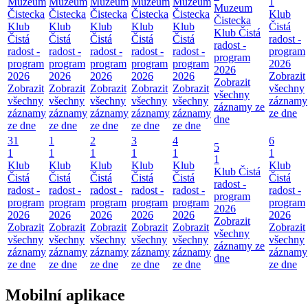
Muzeum
Muzeum
Muzeum
Muzeum
Muzeum
1
Muzeum
Čistecka
Čistecka
Čistecka
Čistecka
Čistecka
Klub
Čistecka
Klub
Klub
Klub
Klub
Klub
Čistá
Klub Čistá
Čistá
Čistá
Čistá
Čistá
Čistá
radost -
radost -
radost -
radost -
radost -
radost -
radost -
program
program
program
program
program
program
program
2026
2026
2026
2026
2026
2026
2026
Zobrazit
Zobrazit
Zobrazit
Zobrazit
Zobrazit
Zobrazit
Zobrazit
všechny
všechny
všechny
všechny
všechny
všechny
všechny
záznamy
záznamy ze
záznamy
záznamy
záznamy
záznamy
záznamy
ze dne
dne
ze dne
ze dne
ze dne
ze dne
ze dne
31
1
2
3
4
6
5
1
1
1
1
1
1
1
Klub
Klub
Klub
Klub
Klub
Klub
Klub Čistá
Čistá
Čistá
Čistá
Čistá
Čistá
Čistá
radost -
radost -
radost -
radost -
radost -
radost -
radost -
program
program
program
program
program
program
program
2026
2026
2026
2026
2026
2026
2026
Zobrazit
Zobrazit
Zobrazit
Zobrazit
Zobrazit
Zobrazit
Zobrazit
všechny
všechny
všechny
všechny
všechny
všechny
všechny
záznamy ze
záznamy
záznamy
záznamy
záznamy
záznamy
záznamy
dne
ze dne
ze dne
ze dne
ze dne
ze dne
ze dne
Mobilní aplikace