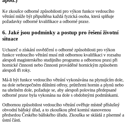
apod.)
Ke zkoušce odborné způsobilosti pro výkon funkce vedoucího
větrání může být připuštěna každá fyzická osoba, která splňuje
požadavky odborné kvalifikace a odborné praxe.
6. Jaké jsou podmínky a postup pro řešení životní
situace
Uchazeč o získání osvědčení o odborné způsobilosti pro výkon
funkce vedoucího větrání musí mít odbornou kvalifikaci v rozsahu
alespoň magisterského studijního programu a odbornou praxi při
hornické činnosti nebo činnosti prováděné hornickým způsobem
alespoň tři roky.
Má-li být funkce vedoucího větrání vykonávána na plynujícím dole,
na dole nebezpečném důlními otřesy, průtržemi hornin a plynů nebo
na uhelném dole, požaduje se, aby alespoň polovina předepsané
odborné praxe byla vykonána na dole s obdobnými podmínkami.
Odbornou způsobilost vedoucího větrání ověřuje místně příslušný
obvodní báňský úřad, a to zkouškou před komisí stanovenou
předsedou Českého báňského úřadu. Zkouška se skládá z písemné a
ústní části.