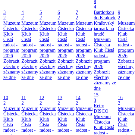
8
4
3
4
5
6
7
Bardotkou
9
2
2
2
2
2
do Kralovic
2
Muzeum
Muzeum
Muzeum
Muzeum
Muzeum
Krašovský
Muzeum
Čistecka
Čistecka
Čistecka
Čistecka
Čistecka
jarmark na
Čistecka
Klub
Klub
Klub
Klub
Klub
hradě
Klub
Čistá
Čistá
Čistá
Čistá
Čistá
Muzeum
Čistá
radost -
radost -
radost -
radost -
radost -
Čistecka
radost -
program
program
program
program
program
Klub Čistá
program
2026
2026
2026
2026
2026
radost -
2026
Zobrazit
Zobrazit
Zobrazit
Zobrazit
Zobrazit
program
Zobrazit
všechny
všechny
všechny
všechny
všechny
2026
všechny
záznamy
záznamy
záznamy
záznamy
záznamy
Zobrazit
záznamy
ze dne
ze dne
ze dne
ze dne
ze dne
všechny
ze dne
záznamy ze
dne
15
10
11
12
13
14
16
3
2
2
2
2
2
2
Retro
Muzeum
Muzeum
Muzeum
Muzeum
Muzeum
Muzeum
DISCO
Čistecka
Čistecka
Čistecka
Čistecka
Čistecka
Čistecka
Muzeum
Klub
Klub
Klub
Klub
Klub
Klub
Čistecka
Čistá
Čistá
Čistá
Čistá
Čistá
Čistá
Klub Čistá
radost -
radost -
radost -
radost -
radost -
radost -
radost -