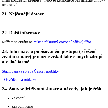
znění pozdějších předpisů), nebo se ke zkoušce bez náležité omluvy
nedostavil.
21. Nejčastější dotazy
22. Další informace
Můžete se obrátit na
místně příslušný obvodní báňský úřad
.
23. Informace o popisovaném postupu (o řešení
životní situace) je možné získat také z jiných zdrojů
a v jiné formě
Státní báňská správa České republiky
- Osvědčení a průkazy
24. Související životní situace a návody, jak je řešit
Závodní
Závodní lomu