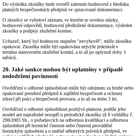
Do výsledku zkoušky bude rovněž zahrnuto hodnocení z hlediska
platných bezpečnostních předpisů ve zpracované dokumentaci.
O zkoušce se vyhotoví záznam, ve kterém se uvedou otázky,
hodnocení odpovědí, hodnocení předložené dokumentace, výsledek
zkoušky a podpisy zkušební komise.
Uchazeč, který byl hodnocen stupněm "nevyhověl", může zkoušku
opakovat. Zkouška může být opakována nejvýše jedenkrát v
termínu stanoveném zkušební komisí, a to až po uplynutí doby 3
měsíců.
20. Jaké sankce mohou být uplatněny v případě
nedodržení povinností
Osvědčení o odborné způsobilosti může být odejmuto za hrubé nebo
opakované porušení předpisů k zajištění bezpečnosti a ochrany
zdraví při práci a bezpečnosti provozu, a to až na dobu 3 let.
Osvědčení o odborné způsobilosti pozbývá platnost, jestliže jeho
nositel ani napodruhé neuspěl u periodické zkoušky (§ 8 vyhlášky č.
298/2005 Sb., o požadavcích na odbornou kvalifikaci a odbornou
způsobilost při hornické činnosti nebo činnosti prováděné
hornickým způsobem a o změně některých právních předpisů, ve