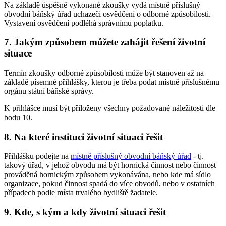
Na základě úspěšně vykonané zkoušky vydá místně příslušný
obvodní báňský úřad uchazeči osvědčení o odborné způsobilosti.
Vystavení osvědčení podléhá správnímu poplatku.
7. Jakým způsobem můžete zahájit řešení životní
situace
Termín zkoušky odborné způsobilosti může být stanoven až na
základě písemné přihlášky, kterou je třeba podat místně příslušnému
orgánu státní báňské správy.
K přihlášce musí být přiloženy všechny požadované náležitosti dle
bodu 10.
8. Na které instituci životní situaci řešit
Přihlášku podejte na
místně příslušný obvodní báňský úřad
- tj.
takový úřad, v jehož obvodu má být hornická činnost nebo činnost
prováděná hornickým způsobem vykonávána, nebo kde má sídlo
organizace, pokud činnost spadá do více obvodů, nebo v ostatních
případech podle místa trvalého bydliště žadatele.
9. Kde, s kým a kdy životní situaci řešit