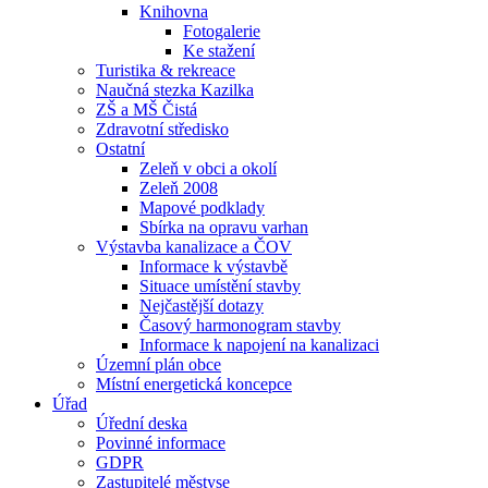
Knihovna
Fotogalerie
Ke stažení
Turistika & rekreace
Naučná stezka Kazilka
ZŠ a MŠ Čistá
Zdravotní středisko
Ostatní
Zeleň v obci a okolí
Zeleň 2008
Mapové podklady
Sbírka na opravu varhan
Výstavba kanalizace a ČOV
Informace k výstavbě
Situace umístění stavby
Nejčastější dotazy
Časový harmonogram stavby
Informace k napojení na kanalizaci
Územní plán obce
Místní energetická koncepce
Úřad
Úřední deska
Povinné informace
GDPR
Zastupitelé městyse