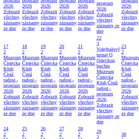
program
program
program
program
program
program
program
2026
2026
2026
2026
2026
2026
2026
Zobrazit
Zobrazit
Zobrazit
Zobrazit
Zobrazit
Zobrazit
Zobrazit
všechny
všechny
všechny
všechny
všechny
všechny
všechny
záznamy
záznamy
záznamy
záznamy
záznamy
záznamy
záznamy ze
ze dne
ze dne
ze dne
ze dne
ze dne
ze dne
dne
22
3
17
18
19
20
21
23
Volejbalový
2
2
2
2
2
2
turnaj O
Muzeum
Muzeum
Muzeum
Muzeum
Muzeum
Muzeum
čisteckou
Čistecka
Čistecka
Čistecka
Čistecka
Čistecka
Čistecka
buchtu
Klub
Klub
Klub
Klub
Klub
Klub
Muzeum
Čistá
Čistá
Čistá
Čistá
Čistá
Čistá
Čistecka
radost -
radost -
radost -
radost -
radost -
radost -
Klub Čistá
program
program
program
program
program
program
radost -
2026
2026
2026
2026
2026
2026
program
Zobrazit
Zobrazit
Zobrazit
Zobrazit
Zobrazit
Zobrazit
2026
všechny
všechny
všechny
všechny
všechny
všechny
Zobrazit
záznamy
záznamy
záznamy
záznamy
záznamy
záznamy
všechny
ze dne
ze dne
ze dne
ze dne
ze dne
ze dne
záznamy ze
dne
24
25
26
27
28
29
2
2
2
2
2
30
2