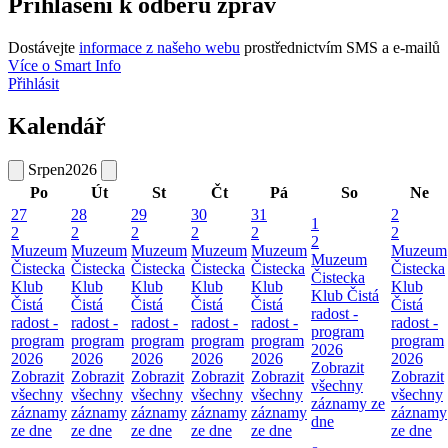
Přihlášení k odběru zpráv
Dostávejte
informace z našeho webu
prostřednictvím SMS a e-mailů
Více o Smart Info
Přihlásit
Kalendář
Srpen
2026
Po
Út
St
Čt
Pá
So
Ne
27
28
29
30
31
2
1
2
2
2
2
2
2
2
Muzeum
Muzeum
Muzeum
Muzeum
Muzeum
Muzeum
Muzeum
Čistecka
Čistecka
Čistecka
Čistecka
Čistecka
Čistecka
Čistecka
Klub
Klub
Klub
Klub
Klub
Klub
Klub Čistá
Čistá
Čistá
Čistá
Čistá
Čistá
Čistá
radost -
radost -
radost -
radost -
radost -
radost -
radost -
program
program
program
program
program
program
program
2026
2026
2026
2026
2026
2026
2026
Zobrazit
Zobrazit
Zobrazit
Zobrazit
Zobrazit
Zobrazit
Zobrazit
všechny
všechny
všechny
všechny
všechny
všechny
všechny
záznamy ze
záznamy
záznamy
záznamy
záznamy
záznamy
záznamy
dne
ze dne
ze dne
ze dne
ze dne
ze dne
ze dne