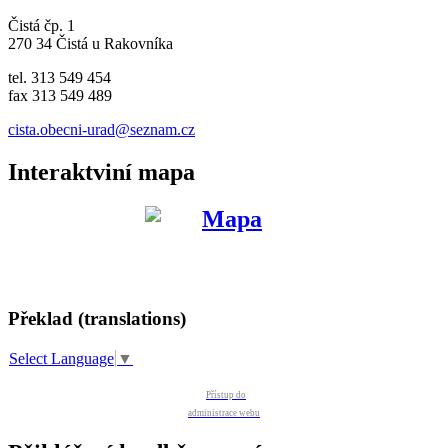
Čistá čp. 1
270 34 Čistá u Rakovníka
tel. 313 549 454
fax 313 549 489
cista.obecni-urad@seznam.cz
Interaktviní mapa
Překlad (translations)
Select Language
▼
Přístup do
administrace webu