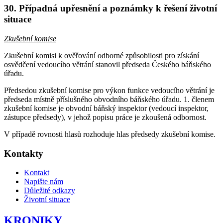
30. Případná upřesnění a poznámky k řešení životní
situace
Zkušební komise
Zkušební komisi k ověřování odborné způsobilosti pro získání
osvědčení vedoucího větrání stanovil předseda Českého báňského
úřadu.
Předsedou zkušební komise pro výkon funkce vedoucího větrání je
předseda místně příslušného obvodního báňského úřadu. 1. členem
zkušební komise je obvodní báňský inspektor (vedoucí inspektor,
zástupce předsedy), v jehož popisu práce je zkoušená odbornost.
V případě rovnosti hlasů rozhoduje hlas předsedy zkušební komise.
Kontakty
Kontakt
Napište nám
Důležité odkazy
Životní situace
KRONIKY