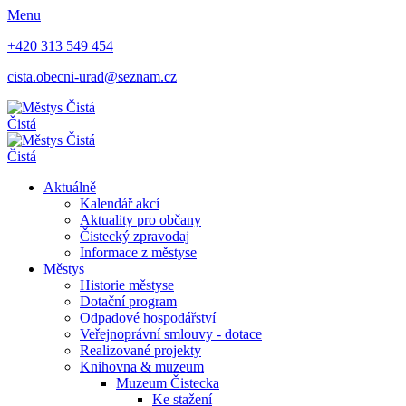
Menu
+420 313 549 454
cista.obecni-urad@seznam.cz
Čistá
Čistá
Aktuálně
Kalendář akcí
Aktuality pro občany
Čistecký zpravodaj
Informace z městyse
Městys
Historie městyse
Dotační program
Odpadové hospodářství
Veřejnoprávní smlouvy - dotace
Realizované projekty
Knihovna & muzeum
Muzeum Čistecka
Ke stažení