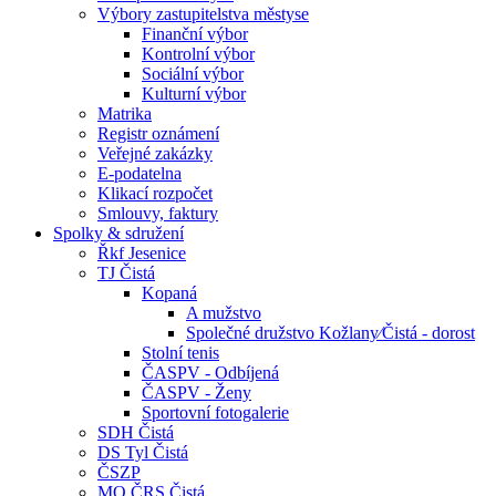
Výbory zastupitelstva městyse
Finanční výbor
Kontrolní výbor
Sociální výbor
Kulturní výbor
Matrika
Registr oznámení
Veřejné zakázky
E-podatelna
Klikací rozpočet
Smlouvy, faktury
Spolky & sdružení
Řkf Jesenice
TJ Čistá
Kopaná
A mužstvo
Společné družstvo Kožlany⁄Čistá - dorost
Stolní tenis
ČASPV - Odbíjená
ČASPV - Ženy
Sportovní fotogalerie
SDH Čistá
DS Tyl Čistá
ČSZP
MO ČRS Čistá