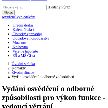
Hledaný výraz
Hledat
rozšířené vyhledávání
Úřední deska
Kalendář akcí
Čistecký zpravodaj
Odpadové hospodářství
Muzeum
Knihovna
Veřejné tábořiště
ZŠ a MŠ Čistá
Úvodní stránka
Kontakty
Životní situace
Vydání osvědčení o odborné způsobilosti...
Vydání osvědčení o odborné
způsobilosti pro výkon funkce -
vedoucí větrání