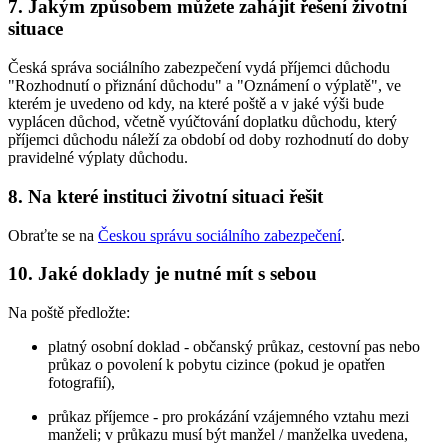
7. Jakým způsobem můžete zahájit řešení životní
situace
Česká správa sociálního zabezpečení vydá příjemci důchodu
"Rozhodnutí o přiznání důchodu" a "Oznámení o výplatě", ve
kterém je uvedeno od kdy, na které poště a v jaké výši bude
vyplácen důchod, včetně vyúčtování doplatku důchodu, který
příjemci důchodu náleží za období od doby rozhodnutí do doby
pravidelné výplaty důchodu.
8. Na které instituci životní situaci řešit
Obraťte se na
Českou správu sociálního zabezpečení
.
10. Jaké doklady je nutné mít s sebou
Na poště předložte:
platný osobní doklad - občanský průkaz, cestovní pas nebo
průkaz o povolení k pobytu cizince (pokud je opatřen
fotografií),
průkaz příjemce - pro prokázání vzájemného vztahu mezi
manželi; v průkazu musí být manžel / manželka uvedena,