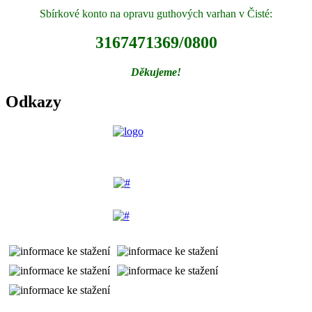
Sbírkové konto na opravu guthových varhan v Čisté:
3167471369/0800
Děkujeme!
Odkazy