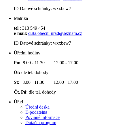
ID Datové schránky: wxxbew7
Matrika
tel.:
313 549 454
e-mail:
cista.obecni-urad@seznam.cz
ID Datové schránky: wxxbew7
Úřední hodiny
Po:
8.00 - 11.30 12.00 - 17.00
Út:
dle tel. dohody
St
: 8.00 - 11.30 12.00 - 17.00
Čt, Pá:
dle tel. dohody
Úřad
Úřední deska
E-podatelna
Povinné informace
Dotační program