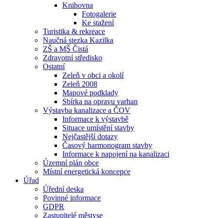
Knihovna
Fotogalerie
Ke stažení
Turistika & rekreace
Naučná stezka Kazilka
ZŠ a MŠ Čistá
Zdravotní středisko
Ostatní
Zeleň v obci a okolí
Zeleň 2008
Mapové podklady
Sbírka na opravu varhan
Výstavba kanalizace a ČOV
Informace k výstavbě
Situace umístění stavby
Nejčastější dotazy
Časový harmonogram stavby
Informace k napojení na kanalizaci
Územní plán obce
Místní energetická koncepce
Úřad
Úřední deska
Povinné informace
GDPR
Zastupitelé městyse