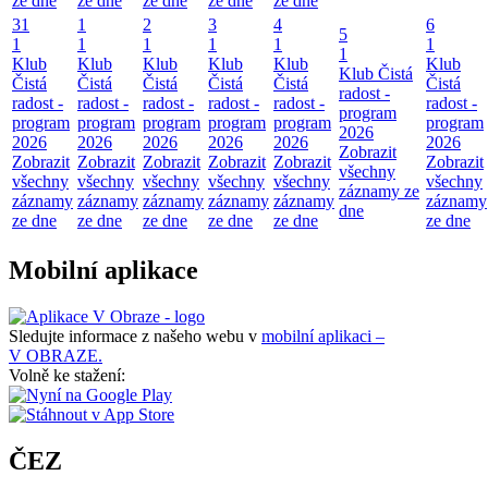
ze dne
ze dne
ze dne
ze dne
ze dne
31
1
2
3
4
6
5
1
1
1
1
1
1
1
Klub
Klub
Klub
Klub
Klub
Klub
Klub Čistá
Čistá
Čistá
Čistá
Čistá
Čistá
Čistá
radost -
radost -
radost -
radost -
radost -
radost -
radost -
program
program
program
program
program
program
program
2026
2026
2026
2026
2026
2026
2026
Zobrazit
Zobrazit
Zobrazit
Zobrazit
Zobrazit
Zobrazit
Zobrazit
všechny
všechny
všechny
všechny
všechny
všechny
všechny
záznamy ze
záznamy
záznamy
záznamy
záznamy
záznamy
záznamy
dne
ze dne
ze dne
ze dne
ze dne
ze dne
ze dne
Mobilní aplikace
Sledujte informace z našeho webu v
mobilní aplikaci –
V OBRAZE.
Volně ke stažení:
ČEZ