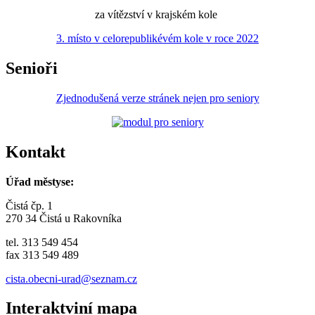
za vítězství v krajském kole
3. místo v celorepublikévém kole v roce 2022
Senioři
Zjednodušená verze stránek nejen pro seniory
Kontakt
Úřad městyse:
Čistá čp. 1
270 34 Čistá u Rakovníka
tel. 313 549 454
fax 313 549 489
cista.obecni-urad@seznam.cz
Interaktviní mapa