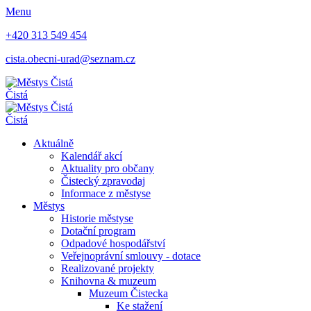
Menu
+420 313 549 454
cista.obecni-urad@seznam.cz
Čistá
Čistá
Aktuálně
Kalendář akcí
Aktuality pro občany
Čistecký zpravodaj
Informace z městyse
Městys
Historie městyse
Dotační program
Odpadové hospodářství
Veřejnoprávní smlouvy - dotace
Realizované projekty
Knihovna & muzeum
Muzeum Čistecka
Ke stažení