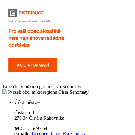
Jsme členy mikroregionu
Čistá-Senomaty
Úřad městyse
Čistá čp. 1
270 34 Čistá u Rakovníka
tel.:
313 549 454
e-mail:
cista.obecni-urad@seznam.cz