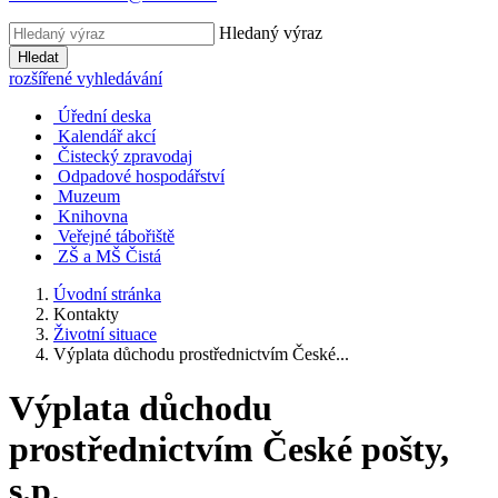
Hledaný výraz
Hledat
rozšířené vyhledávání
Úřední deska
Kalendář akcí
Čistecký zpravodaj
Odpadové hospodářství
Muzeum
Knihovna
Veřejné tábořiště
ZŠ a MŠ Čistá
Úvodní stránka
Kontakty
Životní situace
Výplata důchodu prostřednictvím České...
Výplata důchodu
prostřednictvím České pošty,
s.p.