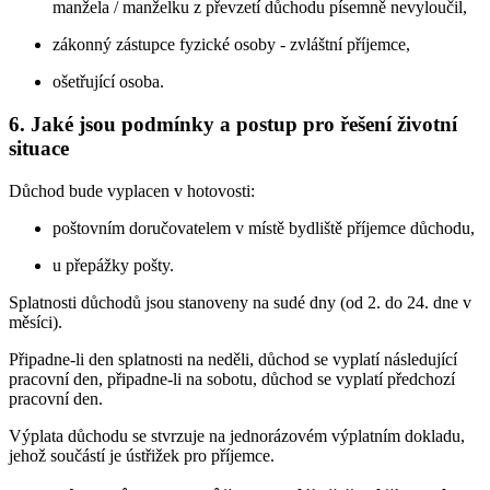
manžela / manželku z převzetí důchodu písemně nevyloučil,
zákonný zástupce fyzické osoby - zvláštní příjemce,
ošetřující osoba.
6. Jaké jsou podmínky a postup pro řešení životní
situace
Důchod bude vyplacen v hotovosti:
poštovním doručovatelem v místě bydliště příjemce důchodu,
u přepážky pošty.
Splatnosti důchodů jsou stanoveny na sudé dny (od 2. do 24. dne v
měsíci).
Připadne-li den splatnosti na neděli, důchod se vyplatí následující
pracovní den, připadne-li na sobotu, důchod se vyplatí předchozí
pracovní den.
Výplata důchodu se stvrzuje na jednorázovém výplatním dokladu,
jehož součástí je ústřižek pro příjemce.