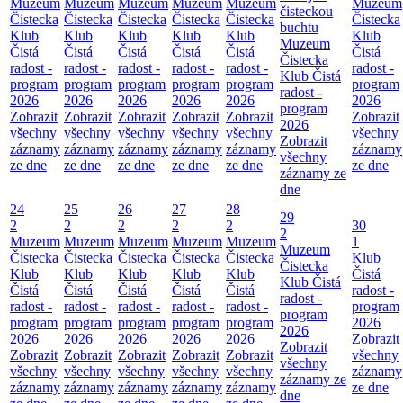
Muzeum
Muzeum
Muzeum
Muzeum
Muzeum
Muzeum
čisteckou
Čistecka
Čistecka
Čistecka
Čistecka
Čistecka
Čistecka
buchtu
Klub
Klub
Klub
Klub
Klub
Klub
Muzeum
Čistá
Čistá
Čistá
Čistá
Čistá
Čistá
Čistecka
radost -
radost -
radost -
radost -
radost -
radost -
Klub Čistá
program
program
program
program
program
program
radost -
2026
2026
2026
2026
2026
2026
program
Zobrazit
Zobrazit
Zobrazit
Zobrazit
Zobrazit
Zobrazit
2026
všechny
všechny
všechny
všechny
všechny
všechny
Zobrazit
záznamy
záznamy
záznamy
záznamy
záznamy
záznamy
všechny
ze dne
ze dne
ze dne
ze dne
ze dne
ze dne
záznamy ze
dne
24
25
26
27
28
29
2
2
2
2
2
30
2
Muzeum
Muzeum
Muzeum
Muzeum
Muzeum
1
Muzeum
Čistecka
Čistecka
Čistecka
Čistecka
Čistecka
Klub
Čistecka
Klub
Klub
Klub
Klub
Klub
Čistá
Klub Čistá
Čistá
Čistá
Čistá
Čistá
Čistá
radost -
radost -
radost -
radost -
radost -
radost -
radost -
program
program
program
program
program
program
program
2026
2026
2026
2026
2026
2026
2026
Zobrazit
Zobrazit
Zobrazit
Zobrazit
Zobrazit
Zobrazit
Zobrazit
všechny
všechny
všechny
všechny
všechny
všechny
všechny
záznamy
záznamy ze
záznamy
záznamy
záznamy
záznamy
záznamy
ze dne
dne