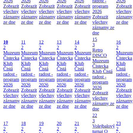
2026
2026
2026
2026
2026
radost -
2026
Zobrazit
Zobrazit
Zobrazit
Zobrazit
Zobrazit
program
Zobrazit
všechny
všechny
všechny
všechny
všechny
2026
všechny
záznamy
záznamy
záznamy
záznamy
záznamy
Zobrazit
záznamy
ze dne
ze dne
ze dne
ze dne
ze dne
všechny
ze dne
záznamy ze
dne
15
10
11
12
13
14
16
3
2
2
2
2
2
2
Retro
Muzeum
Muzeum
Muzeum
Muzeum
Muzeum
Muzeum
DISCO
Čistecka
Čistecka
Čistecka
Čistecka
Čistecka
Čistecka
Muzeum
Klub
Klub
Klub
Klub
Klub
Klub
Čistecka
Čistá
Čistá
Čistá
Čistá
Čistá
Čistá
Klub Čistá
radost -
radost -
radost -
radost -
radost -
radost -
radost -
program
program
program
program
program
program
program
2026
2026
2026
2026
2026
2026
2026
Zobrazit
Zobrazit
Zobrazit
Zobrazit
Zobrazit
Zobrazit
Zobrazit
všechny
všechny
všechny
všechny
všechny
všechny
všechny
záznamy
záznamy
záznamy
záznamy
záznamy
záznamy
záznamy ze
ze dne
ze dne
ze dne
ze dne
ze dne
ze dne
dne
22
3
17
18
19
20
21
23
Volejbalový
2
2
2
2
2
2
turnaj O