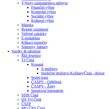
Výbory zastupitelstva městyse
Finanční výbor
Kontrolní výbor
Sociální výbor
Kulturní výbor
Matrika
Registr oznámení
Veřejné zakázky
E-podatelna
Klikací rozpočet
Smlouvy, faktury
Spolky & sdružení
Řkf Jesenice
TJ Čistá
Kopaná
A mužstvo
Společné družstvo Kožlany⁄Čistá - dorost
Stolní tenis
ČASPV - Odbíjená
ČASPV - Ženy
Sportovní fotogalerie
SDH Čistá
DS Tyl Čistá
ČSZP
MO ČRS Čistá