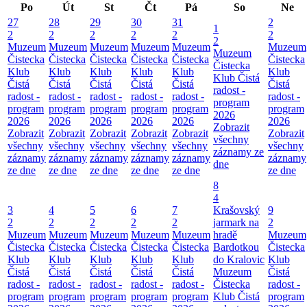
Po
Út
St
Čt
Pá
So
Ne
27
28
29
30
31
2
1
2
2
2
2
2
2
2
Muzeum
Muzeum
Muzeum
Muzeum
Muzeum
Muzeum
Muzeum
Čistecka
Čistecka
Čistecka
Čistecka
Čistecka
Čistecka
Čistecka
Klub
Klub
Klub
Klub
Klub
Klub
Klub Čistá
Čistá
Čistá
Čistá
Čistá
Čistá
Čistá
radost -
radost -
radost -
radost -
radost -
radost -
radost -
program
program
program
program
program
program
program
2026
2026
2026
2026
2026
2026
2026
Zobrazit
Zobrazit
Zobrazit
Zobrazit
Zobrazit
Zobrazit
Zobrazit
všechny
všechny
všechny
všechny
všechny
všechny
všechny
záznamy ze
záznamy
záznamy
záznamy
záznamy
záznamy
záznamy
dne
ze dne
ze dne
ze dne
ze dne
ze dne
ze dne
8
4
3
4
5
6
7
Krašovský
9
2
2
2
2
2
jarmark na
2
Muzeum
Muzeum
Muzeum
Muzeum
Muzeum
hradě
Muzeum
Čistecka
Čistecka
Čistecka
Čistecka
Čistecka
Bardotkou
Čistecka
Klub
Klub
Klub
Klub
Klub
do Kralovic
Klub
Čistá
Čistá
Čistá
Čistá
Čistá
Muzeum
Čistá
radost -
radost -
radost -
radost -
radost -
Čistecka
radost -
program
program
program
program
program
Klub Čistá
program