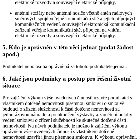
elektrické rozvody a související elektrické přípojky,
anténní stožáry nebo anténní nosiče včetně antén rádiových
směrových spojů veřejné komunikační sítě a jejich přípojných
komunikačních vedení, související elektronická komunikační
zařízení veřejné komunikační sítě, připojení na vnitřní
elektrické rozvody a související elektrické přípojky.
5. Kdo je oprávněn v této věci jednat (podat žádost
apod.)
Podnikatel nebo osoba oprávněná za tohoto podnikatele jednat.
6. Jaké jsou podmínky a postup pro řešení životní
situace
Pro zajištění výkonu výše uvedených činností uzavře podnikatel s
vlastníkem dotčené nemovitosti písemnou smlouvu o smlouvě
budoucí o zřízení služebnosti k části dotčené nemovitosti za
jednorázovou náhradu a po ukončení výstavby a zaměření polohy
vedení smlouvu o zřízení služebnosti ke skutečně dotčené části
nemovitosti. Na návrh podnikatele je možno k zajištění výkonu
oprávnění výše uvedených činností s vlastníkem dotčené
nemovitosti uzavřít i jinou písemnou smlouvu. K výkonu oprávnění,