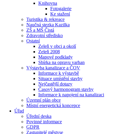
Knihovna
Fotogalerie
Ke stažení
Turistika & rekreace
Naučná stezka Kazilka
ZŠ a MŠ Čistá
Zdravotní středisko
Ostatní
Zeleň v obci a okolí
Zeleň 2008
Mapové podklady
Sbírka na opravu varhan
Výstavba kanalizace a ČOV
Informace k výstavbě
Situace umístění stavby
Nejčastější dotazy
Časový harmonogram stavby
Informace k napojení na kanalizaci
Územní plán obce
Místní energetická koncepce
Úřad
Úřední deska
Povinné informace
GDPR
Zastupitelé městyse