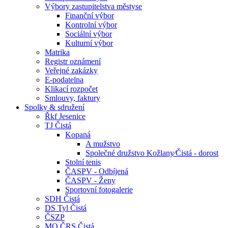
Výbory zastupitelstva městyse
Finanční výbor
Kontrolní výbor
Sociální výbor
Kulturní výbor
Matrika
Registr oznámení
Veřejné zakázky
E-podatelna
Klikací rozpočet
Smlouvy, faktury
Spolky & sdružení
Řkf Jesenice
TJ Čistá
Kopaná
A mužstvo
Společné družstvo Kožlany⁄Čistá - dorost
Stolní tenis
ČASPV - Odbíjená
ČASPV - Ženy
Sportovní fotogalerie
SDH Čistá
DS Tyl Čistá
ČSZP
MO ČRS Čistá