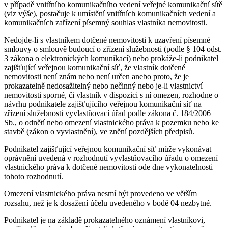
v případě vnitřního komunikačního vedení veřejné komunikační sítě
(viz výše), postačuje k umístění vnitřních komunikačních vedení a
komunikačních zařízení písemný souhlas vlastníka nemovitosti.
Nedojde-li s vlastníkem dotčené nemovitosti k uzavření písemné
smlouvy o smlouvě budoucí o zřízení služebnosti (podle § 104 odst.
3 zákona o elektronických komunikací) nebo prokáže-li podnikatel
zajišťující veřejnou komunikační síť, že vlastník dotčené
nemovitosti není znám nebo není určen anebo proto, že je
prokazatelně nedosažitelný nebo nečinný nebo je-li vlastnictví
nemovitosti sporné, či vlastník v dispozici s ní omezen, rozhodne o
návrhu podnikatele zajišťujícího veřejnou komunikační síť na
zřízení služebnosti vyvlastňovací úřad podle zákona č. 184/2006
Sb., o odnětí nebo omezení vlastnického práva k pozemku nebo ke
stavbě (zákon o vyvlastnění), ve znění pozdějších předpisů.
Podnikatel zajišťující veřejnou komunikační síť může vykonávat
oprávnění uvedená v rozhodnutí vyvlastňovacího úřadu o omezení
vlastnického práva k dotčené nemovitosti ode dne vykonatelnosti
tohoto rozhodnutí.
Omezení vlastnického práva nesmí být provedeno ve větším
rozsahu, než je k dosažení účelu uvedeného v bodě 04 nezbytné.
Podnikatel je na základě prokazatelného oznámení vlastníkovi,