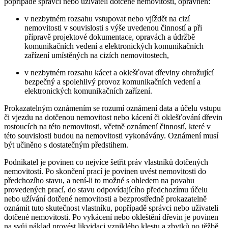
popřípadě správci nebo uživateli dotčené nemovitosti, oprávněn:
v nezbytném rozsahu vstupovat nebo vjíždět na cizí
nemovitosti v souvislosti s výše uvedenou činností a při
přípravě projektové dokumentace, opravách a údržbě
komunikačních vedení a elektronických komunikačních
zařízení umístěných na cizích nemovitostech,
v nezbytném rozsahu kácet a oklešťovat dřeviny ohrožující
bezpečný a spolehlivý provoz komunikačních vedení a
elektronických komunikačních zařízení.
Prokazatelným oznámením se rozumí oznámení data a účelu vstupu
či vjezdu na dotčenou nemovitost nebo kácení či oklešťování dřevin
rostoucích na této nemovitosti, včetně oznámení činností, které v
této souvislosti budou na nemovitosti vykonávány. Oznámení musí
být učiněno s dostatečným předstihem.
Podnikatel je povinen co nejvíce šetřit práv vlastníků dotčených
nemovitostí. Po skončení prací je povinen uvést nemovitosti do
předchozího stavu, a není-li to možné s ohledem na povahu
provedených prací, do stavu odpovídajícího předchozímu účelu
nebo užívání dotčené nemovitosti a bezprostředně prokazatelně
oznámit tuto skutečnost vlastníku, popřípadě správci nebo uživateli
dotčené nemovitosti. Po vykácení nebo okleštění dřevin je povinen
na svůj náklad provést likvidaci vzniklého klestu a zbytků po těžbě,