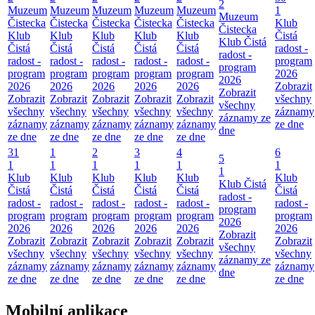
2
Muzeum
Muzeum
Muzeum
Muzeum
Muzeum
1
Muzeum
Čistecka
Čistecka
Čistecka
Čistecka
Čistecka
Klub
Čistecka
Klub
Klub
Klub
Klub
Klub
Čistá
Klub Čistá
Čistá
Čistá
Čistá
Čistá
Čistá
radost -
radost -
radost -
radost -
radost -
radost -
radost -
program
program
program
program
program
program
program
2026
2026
2026
2026
2026
2026
2026
Zobrazit
Zobrazit
Zobrazit
Zobrazit
Zobrazit
Zobrazit
Zobrazit
všechny
všechny
všechny
všechny
všechny
všechny
všechny
záznamy
záznamy ze
záznamy
záznamy
záznamy
záznamy
záznamy
ze dne
dne
ze dne
ze dne
ze dne
ze dne
ze dne
31
1
2
3
4
6
5
1
1
1
1
1
1
1
Klub
Klub
Klub
Klub
Klub
Klub
Klub Čistá
Čistá
Čistá
Čistá
Čistá
Čistá
Čistá
radost -
radost -
radost -
radost -
radost -
radost -
radost -
program
program
program
program
program
program
program
2026
2026
2026
2026
2026
2026
2026
Zobrazit
Zobrazit
Zobrazit
Zobrazit
Zobrazit
Zobrazit
Zobrazit
všechny
všechny
všechny
všechny
všechny
všechny
všechny
záznamy ze
záznamy
záznamy
záznamy
záznamy
záznamy
záznamy
dne
ze dne
ze dne
ze dne
ze dne
ze dne
ze dne
Mobilní aplikace