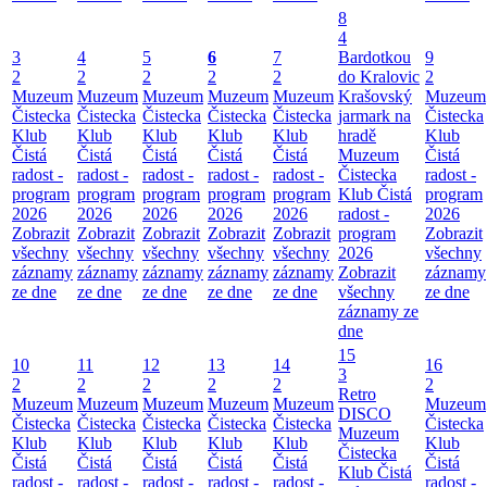
8
4
3
4
5
6
7
Bardotkou
9
2
2
2
2
2
do Kralovic
2
Muzeum
Muzeum
Muzeum
Muzeum
Muzeum
Krašovský
Muzeum
Čistecka
Čistecka
Čistecka
Čistecka
Čistecka
jarmark na
Čistecka
Klub
Klub
Klub
Klub
Klub
hradě
Klub
Čistá
Čistá
Čistá
Čistá
Čistá
Muzeum
Čistá
radost -
radost -
radost -
radost -
radost -
Čistecka
radost -
program
program
program
program
program
Klub Čistá
program
2026
2026
2026
2026
2026
radost -
2026
Zobrazit
Zobrazit
Zobrazit
Zobrazit
Zobrazit
program
Zobrazit
všechny
všechny
všechny
všechny
všechny
2026
všechny
záznamy
záznamy
záznamy
záznamy
záznamy
Zobrazit
záznamy
ze dne
ze dne
ze dne
ze dne
ze dne
všechny
ze dne
záznamy ze
dne
15
10
11
12
13
14
16
3
2
2
2
2
2
2
Retro
Muzeum
Muzeum
Muzeum
Muzeum
Muzeum
Muzeum
DISCO
Čistecka
Čistecka
Čistecka
Čistecka
Čistecka
Čistecka
Muzeum
Klub
Klub
Klub
Klub
Klub
Klub
Čistecka
Čistá
Čistá
Čistá
Čistá
Čistá
Čistá
Klub Čistá
radost -
radost -
radost -
radost -
radost -
radost -