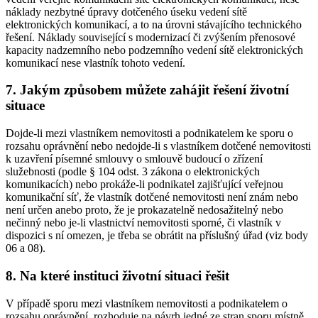
náklady nezbytné úpravy dotčeného úseku vedení sítě
elektronických komunikací, a to na úrovni stávajícího technického
řešení. Náklady související s modernizací či zvýšením přenosové
kapacity nadzemního nebo podzemního vedení sítě elektronických
komunikací nese vlastník tohoto vedení.
7. Jakým způsobem můžete zahájit řešení životní
situace
Dojde-li mezi vlastníkem nemovitosti a podnikatelem ke sporu o
rozsahu oprávnění nebo nedojde-li s vlastníkem dotčené nemovitosti
k uzavření písemné smlouvy o smlouvě budoucí o zřízení
služebnosti (podle § 104 odst. 3 zákona o elektronických
komunikacích) nebo prokáže-li podnikatel zajišťující veřejnou
komunikační síť, že vlastník dotčené nemovitosti není znám nebo
není určen anebo proto, že je prokazatelně nedosažitelný nebo
nečinný nebo je-li vlastnictví nemovitosti sporné, či vlastník v
dispozici s ní omezen, je třeba se obrátit na příslušný úřad (viz body
06 a 08).
8. Na které instituci životní situaci řešit
V případě sporu mezi vlastníkem nemovitosti a podnikatelem o
rozsahu oprávnění, rozhoduje na návrh jedné ze stran sporu
místně