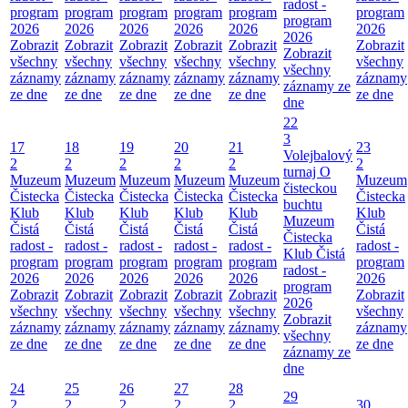
radost -
program
program
program
program
program
program
program
2026
2026
2026
2026
2026
2026
2026
Zobrazit
Zobrazit
Zobrazit
Zobrazit
Zobrazit
Zobrazit
Zobrazit
všechny
všechny
všechny
všechny
všechny
všechny
všechny
záznamy
záznamy
záznamy
záznamy
záznamy
záznamy
záznamy ze
ze dne
ze dne
ze dne
ze dne
ze dne
ze dne
dne
22
3
17
18
19
20
21
23
Volejbalový
2
2
2
2
2
2
turnaj O
Muzeum
Muzeum
Muzeum
Muzeum
Muzeum
Muzeum
čisteckou
Čistecka
Čistecka
Čistecka
Čistecka
Čistecka
Čistecka
buchtu
Klub
Klub
Klub
Klub
Klub
Klub
Muzeum
Čistá
Čistá
Čistá
Čistá
Čistá
Čistá
Čistecka
radost -
radost -
radost -
radost -
radost -
radost -
Klub Čistá
program
program
program
program
program
program
radost -
2026
2026
2026
2026
2026
2026
program
Zobrazit
Zobrazit
Zobrazit
Zobrazit
Zobrazit
Zobrazit
2026
všechny
všechny
všechny
všechny
všechny
všechny
Zobrazit
záznamy
záznamy
záznamy
záznamy
záznamy
záznamy
všechny
ze dne
ze dne
ze dne
ze dne
ze dne
ze dne
záznamy ze
dne
24
25
26
27
28
29
2
2
2
2
2
30