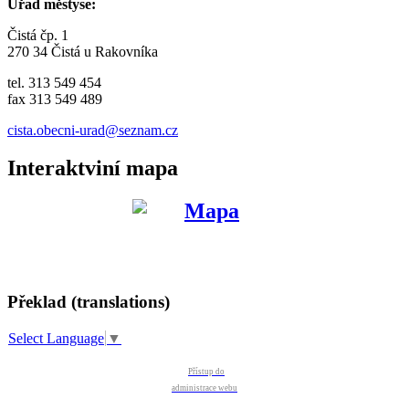
Úřad městyse:
Čistá čp. 1
270 34 Čistá u Rakovníka
tel. 313 549 454
fax 313 549 489
cista.obecni-urad@seznam.cz
Interaktviní mapa
Překlad (translations)
Select Language
▼
Přístup do
administrace webu