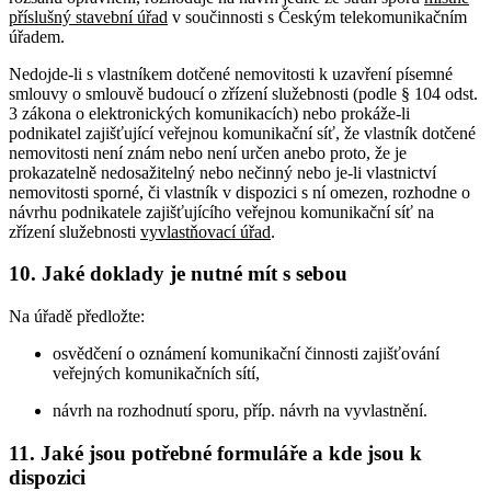
příslušný
stavební úřad
v součinnosti s Českým telekomunikačním
úřadem.
Nedojde-li s vlastníkem dotčené nemovitosti k uzavření písemné
smlouvy o smlouvě budoucí o zřízení služebnosti (podle § 104 odst.
3 zákona o elektronických komunikacích) nebo prokáže-li
podnikatel zajišťující veřejnou komunikační síť, že vlastník dotčené
nemovitosti není znám nebo není určen anebo proto, že je
prokazatelně nedosažitelný nebo nečinný nebo je-li vlastnictví
nemovitosti sporné, či vlastník v dispozici s ní omezen, rozhodne o
návrhu podnikatele zajišťujícího veřejnou komunikační síť na
zřízení služebnosti
vyvlastňovací úřad
.
10. Jaké doklady je nutné mít s sebou
Na úřadě předložte:
osvědčení o oznámení komunikační činnosti zajišťování
veřejných komunikačních sítí,
návrh na rozhodnutí sporu, příp. návrh na vyvlastnění.
11. Jaké jsou potřebné formuláře a kde jsou k
dispozici