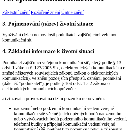
Základní znění
Rozšířené znění
Úplné znění
3. Pojmenování (název) životní situace
Využívání cizích nemovitostí podnikateli zajišťujícími veřejnou
komunikační síť
4. Základní informace k životní situaci
Podnikatel zajišťující veřejnou komunikační síť, který podle § 13
odst. 1 zákona č. 127/2005 Sb., o elektronických komunikacích a o
změně některých souvisejících zákonů (zákon o elektronických
komunikacích), ve znění pozdějších předpisů, oznámil podnikání
(dále též "podnikatel"), je podle § 104 odst. 1 a 2 zákona o
elektronických komunikacích oprávněn:
a) zřizovat a provozovat na cizím pozemku nebo v něm:
nadzemní nebo podzemní komunikační vedení veřejné
komunikační sítě včetně jejich opěrných bodů nadzemního
nebo vytyčovacích bodů podzemního komunikačního vedení,
telefonní budky a přípojná komunikační vedení veřejné
komunikační sítě, přetínat tyto pozemky vodiči a zřizovat v