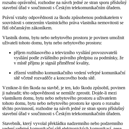
rozsahu oprávnění, rozhodne na návrh jedné ze stran sporu příslušný
stavební úřad v součinnosti s Českým telekomunikačním úřadem.
Právní vztahy odpovědnosti za škodu způsobenou podnikatelem v
souvislosti s omezením vlastnického práva vlastníka nemovitosti se
řídí občanským zákoníkem.
Vlastník domu, bytu nebo nebytového prostoru je povinen umožnit
uživateli tohoto domu, bytu nebo nebytového prostoru:
příjem rozhlasového a televizního vysílání provozovatelů
vysílání podle zvláštního právního předpisu za podmínky, že
v místě příjmu je signál přiměřené kvality,
zřízení vnitřního komunikačního vedení veřejné komunikační
sítě včetně rozvaděče a koncového bodu sítě.
Vznikne-li tím škoda na stavbě, je ten, kdo škodu způsobil, povinen
ji nahradit; této odpovědnosti se nemůže zprostit. Dojde-li mezi
vlastníkem domu, bytu nebo nebytového prostoru a uživatelem
tohoto domu, bytu nebo nebytového prostoru ke sporu o rozsahu
těchto povinností, rozhodne na návrh jedné ze stran sporu příslušný
stavební úřad v součinnosti s Českým telekomunikačním úřadem.
Stavebník, který vyvolal překládku nadzemního nebo podzemního
vedení veřejné komunikační sítě elektronických komunikací, nese