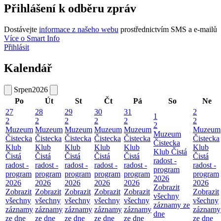
Přihlášení k odběru zpráv
Dostávejte
informace z našeho webu
prostřednictvím SMS a e-mailů
Více o Smart Info
Přihlásit
Kalendář
Srpen
2026
Po
Út
St
Čt
Pá
So
Ne
27
28
29
30
31
2
1
2
2
2
2
2
2
2
Muzeum
Muzeum
Muzeum
Muzeum
Muzeum
Muzeum
Muzeum
Čistecka
Čistecka
Čistecka
Čistecka
Čistecka
Čistecka
Čistecka
Klub
Klub
Klub
Klub
Klub
Klub
Klub Čistá
Čistá
Čistá
Čistá
Čistá
Čistá
Čistá
radost -
radost -
radost -
radost -
radost -
radost -
radost -
program
program
program
program
program
program
program
2026
2026
2026
2026
2026
2026
2026
Zobrazit
Zobrazit
Zobrazit
Zobrazit
Zobrazit
Zobrazit
Zobrazit
všechny
všechny
všechny
všechny
všechny
všechny
všechny
záznamy ze
záznamy
záznamy
záznamy
záznamy
záznamy
záznamy
dne
ze dne
ze dne
ze dne
ze dne
ze dne
ze dne