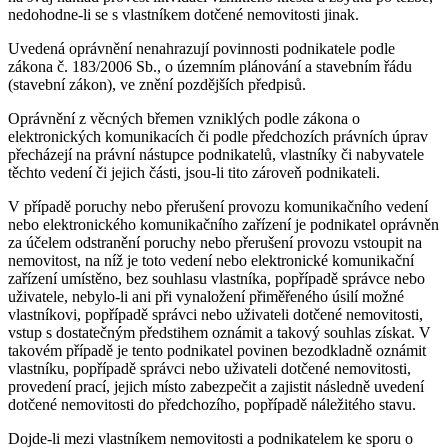
nedohodne-li se s vlastníkem dotčené nemovitosti jinak.
Uvedená oprávnění nenahrazují povinnosti podnikatele podle
zákona č. 183/2006 Sb., o územním plánování a stavebním řádu
(stavební zákon), ve znění pozdějších předpisů.
Oprávnění z věcných břemen vzniklých podle zákona o
elektronických komunikacích či podle předchozích právních úprav
přecházejí na právní nástupce podnikatelů, vlastníky či nabyvatele
těchto vedení či jejich části, jsou-li tito zároveň podnikateli.
V případě poruchy nebo přerušení provozu komunikačního vedení
nebo elektronického komunikačního zařízení je podnikatel oprávněn
za účelem odstranění poruchy nebo přerušení provozu vstoupit na
nemovitost, na níž je toto vedení nebo elektronické komunikační
zařízení umístěno, bez souhlasu vlastníka, popřípadě správce nebo
uživatele, nebylo-li ani při vynaložení přiměřeného úsilí možné
vlastníkovi, popřípadě správci nebo uživateli dotčené nemovitosti,
vstup s dostatečným předstihem oznámit a takový souhlas získat. V
takovém případě je tento podnikatel povinen bezodkladně oznámit
vlastníku, popřípadě správci nebo uživateli dotčené nemovitosti,
provedení prací, jejich místo zabezpečit a zajistit následně uvedení
dotčené nemovitosti do předchozího, popřípadě náležitého stavu.
Dojde-li mezi vlastníkem nemovitosti a podnikatelem ke sporu o