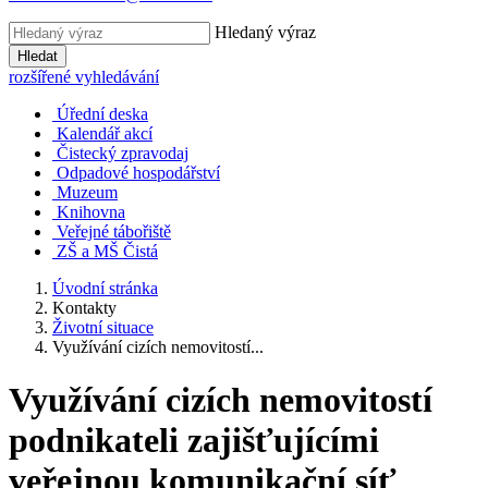
Hledaný výraz
Hledat
rozšířené vyhledávání
Úřední deska
Kalendář akcí
Čistecký zpravodaj
Odpadové hospodářství
Muzeum
Knihovna
Veřejné tábořiště
ZŠ a MŠ Čistá
Úvodní stránka
Kontakty
Životní situace
Využívání cizích nemovitostí...
Využívání cizích nemovitostí
podnikateli zajišťujícími
veřejnou komunikační síť