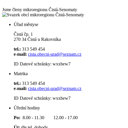
Jsme členy mikroregionu
Čistá-Senomaty
Úřad městyse
Čistá čp. 1
270 34 Čistá u Rakovníka
tel.:
313 549 454
e-mail:
cista.obecni-urad@seznam.cz
ID Datové schránky: wxxbew7
Matrika
tel.:
313 549 454
e-mail:
cista.obecni-urad@seznam.cz
ID Datové schránky: wxxbew7
Úřední hodiny
Po:
8.00 - 11.30 12.00 - 17.00
Út:
dle tel. dohody