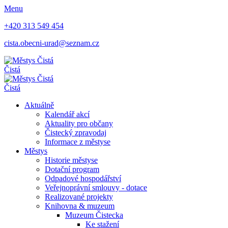
Menu
+420 313 549 454
cista.obecni-urad@seznam.cz
Čistá
Čistá
Aktuálně
Kalendář akcí
Aktuality pro občany
Čistecký zpravodaj
Informace z městyse
Městys
Historie městyse
Dotační program
Odpadové hospodářství
Veřejnoprávní smlouvy - dotace
Realizované projekty
Knihovna & muzeum
Muzeum Čistecka
Ke stažení