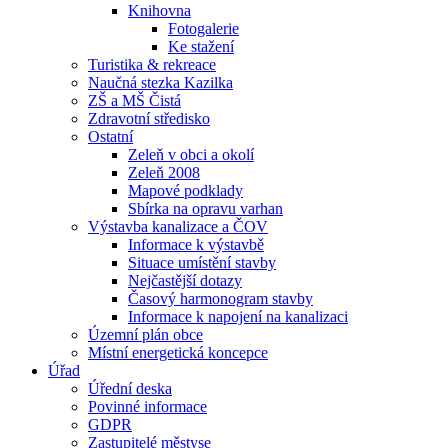
Knihovna
Fotogalerie
Ke stažení
Turistika & rekreace
Naučná stezka Kazilka
ZŠ a MŠ Čistá
Zdravotní středisko
Ostatní
Zeleň v obci a okolí
Zeleň 2008
Mapové podklady
Sbírka na opravu varhan
Výstavba kanalizace a ČOV
Informace k výstavbě
Situace umístění stavby
Nejčastější dotazy
Časový harmonogram stavby
Informace k napojení na kanalizaci
Územní plán obce
Místní energetická koncepce
Úřad
Úřední deska
Povinné informace
GDPR
Zastupitelé městyse