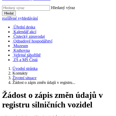
Hledaný výraz
Hledat
rozšířené vyhledávání
Úřední deska
Kalendář akcí
Čistecký zpravodaj
Odpadové hospodářství
Muzeum
Knihovna
Veřejné tábořiště
ZŠ a MŠ Čistá
Úvodní stránka
Kontakty
Životní situace
Žádost o zápis změn údajů v registru...
Žádost o zápis změn údajů v
registru silničních vozidel