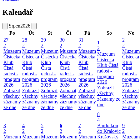
Kalendář
Srpen
2026
Po
Út
St
Čt
Pá
So
Ne
27
28
29
30
31
2
1
2
2
2
2
2
2
2
Muzeum
Muzeum
Muzeum
Muzeum
Muzeum
Muzeum
Muzeum
Čistecka
Čistecka
Čistecka
Čistecka
Čistecka
Čistecka
Čistecka
Klub
Klub
Klub
Klub
Klub
Klub
Klub Čistá
Čistá
Čistá
Čistá
Čistá
Čistá
Čistá
radost -
radost -
radost -
radost -
radost -
radost -
radost -
program
program
program
program
program
program
program
2026
2026
2026
2026
2026
2026
2026
Zobrazit
Zobrazit
Zobrazit
Zobrazit
Zobrazit
Zobrazit
Zobrazit
všechny
všechny
všechny
všechny
všechny
všechny
všechny
záznamy ze
záznamy
záznamy
záznamy
záznamy
záznamy
záznamy
dne
ze dne
ze dne
ze dne
ze dne
ze dne
ze dne
8
4
3
4
5
6
7
Bardotkou
9
2
2
2
2
2
do Kralovic
2
Muzeum
Muzeum
Muzeum
Muzeum
Muzeum
Krašovský
Muzeum