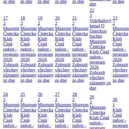
ze dne
ze dne
ze dne
ze dne
ze dne
ze dne
dne
22
3
17
18
19
20
21
23
Volejbalový
2
2
2
2
2
2
turnaj O
Muzeum
Muzeum
Muzeum
Muzeum
Muzeum
Muzeum
čisteckou
Čistecka
Čistecka
Čistecka
Čistecka
Čistecka
Čistecka
buchtu
Klub
Klub
Klub
Klub
Klub
Klub
Muzeum
Čistá
Čistá
Čistá
Čistá
Čistá
Čistá
Čistecka
radost -
radost -
radost -
radost -
radost -
radost -
Klub Čistá
program
program
program
program
program
program
radost -
2026
2026
2026
2026
2026
2026
program
Zobrazit
Zobrazit
Zobrazit
Zobrazit
Zobrazit
Zobrazit
2026
všechny
všechny
všechny
všechny
všechny
všechny
Zobrazit
záznamy
záznamy
záznamy
záznamy
záznamy
záznamy
všechny
ze dne
ze dne
ze dne
ze dne
ze dne
ze dne
záznamy ze
dne
24
25
26
27
28
29
2
2
2
2
2
30
2
Muzeum
Muzeum
Muzeum
Muzeum
Muzeum
1
Muzeum
Čistecka
Čistecka
Čistecka
Čistecka
Čistecka
Klub
Čistecka
Klub
Klub
Klub
Klub
Klub
Čistá
Klub Čistá
Čistá
Čistá
Čistá
Čistá
Čistá
radost -
radost -
radost -
radost -
radost -
radost -
radost -
program
program