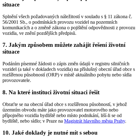
situace
Splnění všech požadovaných náležitostí v souladu s § 11 zákona č.
56/2001 Sb., o podmínkách provozu vozidel na pozemních
komunikacích a o změně zákona o pojištění odpovědnosti z provozu
vozidla, ve znění pozdějších předpisů.
7. Jakým způsobem můžete zahájit řešení životní
situace
Podáním písemné žádosti o zápis změn údajů v registru silničních
vozidel (a také v dokladech vozidla) na příslušný obecní úřad obce s
rozšířenou působností (ORP) v místě aktuálního pobytu nebo sídla
provozovatele.
8. Na které instituci životní situaci řešit
Obraťte se na obecní úřad obce s rozšířenou působností, v jehož
územním obvodu máte jako provozovatel motorového nebo
přípojného vozidla bydliště nebo místo podnikání, liší-li se od
bydliště, nebo sídlo; v Praze na
Magistrát hlavního města Prahy
.
10. Jaké doklady je nutné mít s sebou