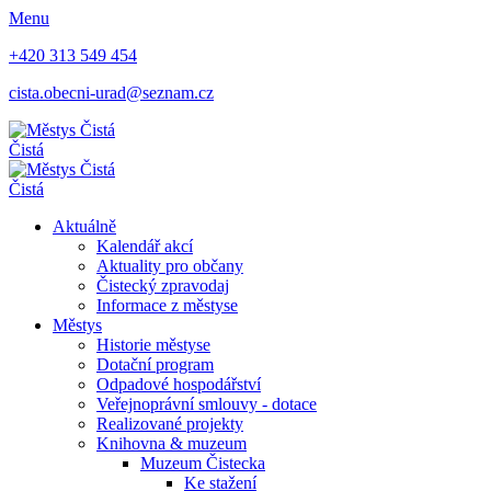
Menu
+420 313 549 454
cista.obecni-urad@seznam.cz
Čistá
Čistá
Aktuálně
Kalendář akcí
Aktuality pro občany
Čistecký zpravodaj
Informace z městyse
Městys
Historie městyse
Dotační program
Odpadové hospodářství
Veřejnoprávní smlouvy - dotace
Realizované projekty
Knihovna & muzeum
Muzeum Čistecka
Ke stažení