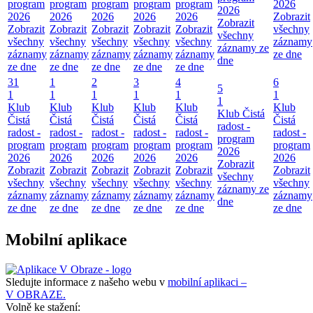
program
program
program
program
program
2026
2026
2026
2026
2026
2026
2026
Zobrazit
Zobrazit
Zobrazit
Zobrazit
Zobrazit
Zobrazit
Zobrazit
všechny
všechny
všechny
všechny
všechny
všechny
všechny
záznamy
záznamy ze
záznamy
záznamy
záznamy
záznamy
záznamy
ze dne
dne
ze dne
ze dne
ze dne
ze dne
ze dne
31
1
2
3
4
6
5
1
1
1
1
1
1
1
Klub
Klub
Klub
Klub
Klub
Klub
Klub Čistá
Čistá
Čistá
Čistá
Čistá
Čistá
Čistá
radost -
radost -
radost -
radost -
radost -
radost -
radost -
program
program
program
program
program
program
program
2026
2026
2026
2026
2026
2026
2026
Zobrazit
Zobrazit
Zobrazit
Zobrazit
Zobrazit
Zobrazit
Zobrazit
všechny
všechny
všechny
všechny
všechny
všechny
všechny
záznamy ze
záznamy
záznamy
záznamy
záznamy
záznamy
záznamy
dne
ze dne
ze dne
ze dne
ze dne
ze dne
ze dne
Mobilní aplikace
Sledujte informace z našeho webu v
mobilní aplikaci –
V OBRAZE.
Volně ke stažení: