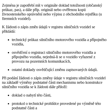
Zejména je zapotřebí mít v originále doklad totožnosti (občanský
průkaz, pas), a dále příp. originál nebo ověřenou kopii
živnostenského oprávnění nebo výpisu z obchodního rejstříku (u
firemních vozidel).
K žádosti o zápis změn údajů v registru silničních vozidel se
přikládá:
technický průkaz silničního motorového vozidla a přípojného
vozidla,
osvědčení o registraci silničního motorového vozidla a
přípojného vozidla, nejedná-li se o vozidlo vyřazené z
provozu na pozemních komunikacích,
ostatní doklady osvědčující změnu zapisovaných údajů.
Při podání žádosti o zápis změny údaje v registru silničních vozidel
na základě výměny podstatné části mechanismu nebo konstrukce
silničního vozidla se k žádosti dále přiloží:
doklad o nabytí této části,
protokol o technické prohlídce provedené po výměně této
podstatné části a