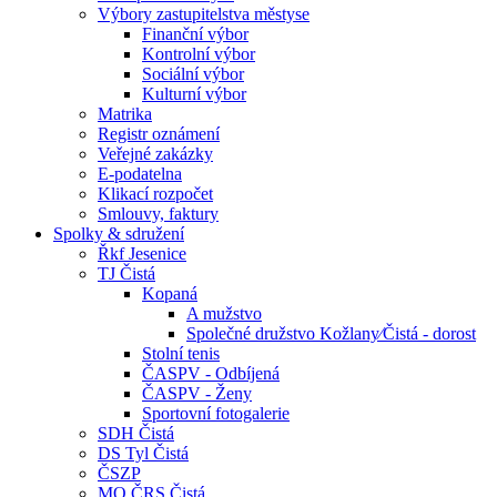
Výbory zastupitelstva městyse
Finanční výbor
Kontrolní výbor
Sociální výbor
Kulturní výbor
Matrika
Registr oznámení
Veřejné zakázky
E-podatelna
Klikací rozpočet
Smlouvy, faktury
Spolky & sdružení
Řkf Jesenice
TJ Čistá
Kopaná
A mužstvo
Společné družstvo Kožlany⁄Čistá - dorost
Stolní tenis
ČASPV - Odbíjená
ČASPV - Ženy
Sportovní fotogalerie
SDH Čistá
DS Tyl Čistá
ČSZP
MO ČRS Čistá