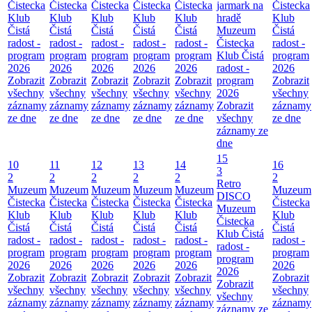
Čistecka
Čistecka
Čistecka
Čistecka
Čistecka
jarmark na
Čistecka
Klub
Klub
Klub
Klub
Klub
hradě
Klub
Čistá
Čistá
Čistá
Čistá
Čistá
Muzeum
Čistá
radost -
radost -
radost -
radost -
radost -
Čistecka
radost -
program
program
program
program
program
Klub Čistá
program
2026
2026
2026
2026
2026
radost -
2026
Zobrazit
Zobrazit
Zobrazit
Zobrazit
Zobrazit
program
Zobrazit
všechny
všechny
všechny
všechny
všechny
2026
všechny
záznamy
záznamy
záznamy
záznamy
záznamy
Zobrazit
záznamy
ze dne
ze dne
ze dne
ze dne
ze dne
všechny
ze dne
záznamy ze
dne
15
10
11
12
13
14
16
3
2
2
2
2
2
2
Retro
Muzeum
Muzeum
Muzeum
Muzeum
Muzeum
Muzeum
DISCO
Čistecka
Čistecka
Čistecka
Čistecka
Čistecka
Čistecka
Muzeum
Klub
Klub
Klub
Klub
Klub
Klub
Čistecka
Čistá
Čistá
Čistá
Čistá
Čistá
Čistá
Klub Čistá
radost -
radost -
radost -
radost -
radost -
radost -
radost -
program
program
program
program
program
program
program
2026
2026
2026
2026
2026
2026
2026
Zobrazit
Zobrazit
Zobrazit
Zobrazit
Zobrazit
Zobrazit
Zobrazit
všechny
všechny
všechny
všechny
všechny
všechny
všechny
záznamy
záznamy
záznamy
záznamy
záznamy
záznamy
záznamy ze