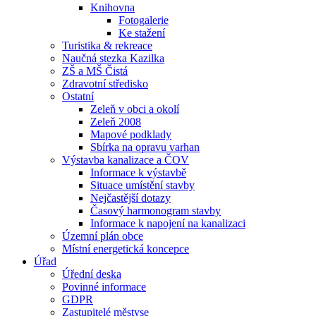
Knihovna
Fotogalerie
Ke stažení
Turistika & rekreace
Naučná stezka Kazilka
ZŠ a MŠ Čistá
Zdravotní středisko
Ostatní
Zeleň v obci a okolí
Zeleň 2008
Mapové podklady
Sbírka na opravu varhan
Výstavba kanalizace a ČOV
Informace k výstavbě
Situace umístění stavby
Nejčastější dotazy
Časový harmonogram stavby
Informace k napojení na kanalizaci
Územní plán obce
Místní energetická koncepce
Úřad
Úřední deska
Povinné informace
GDPR
Zastupitelé městyse