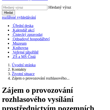
Hledaný výraz
Hledat
rozšířené vyhledávání
Úřední deska
Kalendář akcí
Čistecký zpravodaj
Odpadové hospodářství
Muzeum
Knihovna
Veřejné tábořiště
ZŠ a MŠ Čistá
Úvodní stránka
Kontakty
Životní situace
Zájem o provozování rozhlasového...
Zájem o provozování
rozhlasového vysílání
prostřednictvím pozemních