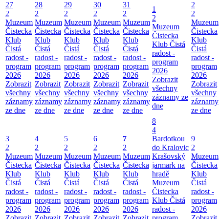
27
28
29
30
31
2
1
2
2
2
2
2
2
2
Muzeum
Muzeum
Muzeum
Muzeum
Muzeum
Muzeum
Muzeum
Čistecka
Čistecka
Čistecka
Čistecka
Čistecka
Čistecka
Čistecka
Klub
Klub
Klub
Klub
Klub
Klub
Klub Čistá
Čistá
Čistá
Čistá
Čistá
Čistá
Čistá
radost -
radost -
radost -
radost -
radost -
radost -
radost -
program
program
program
program
program
program
program
2026
2026
2026
2026
2026
2026
2026
Zobrazit
Zobrazit
Zobrazit
Zobrazit
Zobrazit
Zobrazit
Zobrazit
všechny
všechny
všechny
všechny
všechny
všechny
všechny
záznamy ze
záznamy
záznamy
záznamy
záznamy
záznamy
záznamy
dne
ze dne
ze dne
ze dne
ze dne
ze dne
ze dne
8
4
3
4
5
6
7
Bardotkou
9
2
2
2
2
2
do Kralovic
2
Muzeum
Muzeum
Muzeum
Muzeum
Muzeum
Krašovský
Muzeum
Čistecka
Čistecka
Čistecka
Čistecka
Čistecka
jarmark na
Čistecka
Klub
Klub
Klub
Klub
Klub
hradě
Klub
Čistá
Čistá
Čistá
Čistá
Čistá
Muzeum
Čistá
radost -
radost -
radost -
radost -
radost -
Čistecka
radost -
program
program
program
program
program
Klub Čistá
program
2026
2026
2026
2026
2026
radost -
2026
Zobrazit
Zobrazit
Zobrazit
Zobrazit
Zobrazit
program
Zobrazit