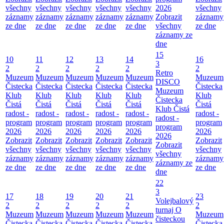
všechny
všechny
všechny
všechny
všechny
2026
všechny
záznamy
záznamy
záznamy
záznamy
záznamy
Zobrazit
záznamy
ze dne
ze dne
ze dne
ze dne
ze dne
všechny
ze dne
záznamy ze
dne
15
10
11
12
13
14
16
3
2
2
2
2
2
2
Retro
Muzeum
Muzeum
Muzeum
Muzeum
Muzeum
Muzeum
DISCO
Čistecka
Čistecka
Čistecka
Čistecka
Čistecka
Čistecka
Muzeum
Klub
Klub
Klub
Klub
Klub
Klub
Čistecka
Čistá
Čistá
Čistá
Čistá
Čistá
Čistá
Klub Čistá
radost -
radost -
radost -
radost -
radost -
radost -
radost -
program
program
program
program
program
program
program
2026
2026
2026
2026
2026
2026
2026
Zobrazit
Zobrazit
Zobrazit
Zobrazit
Zobrazit
Zobrazit
Zobrazit
všechny
všechny
všechny
všechny
všechny
všechny
všechny
záznamy
záznamy
záznamy
záznamy
záznamy
záznamy
záznamy ze
ze dne
ze dne
ze dne
ze dne
ze dne
ze dne
dne
22
3
17
18
19
20
21
23
Volejbalový
2
2
2
2
2
2
turnaj O
Muzeum
Muzeum
Muzeum
Muzeum
Muzeum
Muzeum
čisteckou
Čistecka
Čistecka
Čistecka
Čistecka
Čistecka
Čistecka