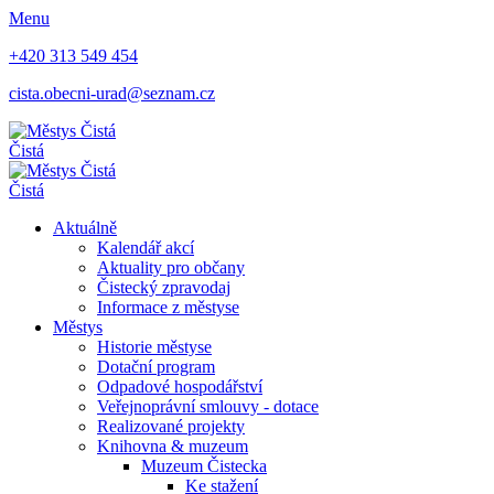
Menu
+420 313 549 454
cista.obecni-urad@seznam.cz
Čistá
Čistá
Aktuálně
Kalendář akcí
Aktuality pro občany
Čistecký zpravodaj
Informace z městyse
Městys
Historie městyse
Dotační program
Odpadové hospodářství
Veřejnoprávní smlouvy - dotace
Realizované projekty
Knihovna & muzeum
Muzeum Čistecka
Ke stažení