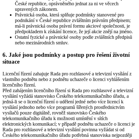
České republice, oprávněného jednat za ni ve věcech
upravených zákonem.
Právnická osoba, která splňuje podmínky stanovené pro
podnikání v České republice zvláštním právním předpisem;
má-li právnická osoba právní formu akciové společnosti, je
předpokladem k získání licence, že její akcie znějí na jméno.
Ostatní fyzické a právnické osoby podle zvláštních předpisů
nebo mezinárodních smluv.
6. Jaké jsou podmínky a postup pro řešení životní
situace
Licenční řízení zahajuje Rada pro rozhlasové a televizní vysílání z
vlastního podnětu nebo z podnětu uchazeče o licenci vyhlášením
licenčního řízení.
Před zahájením licenčního řízení si Rada pro rozhlasové a televizní
vysílání vyžádá stanovisko Českého telekomunikačního úřadu, a
jedná-li se o licenční řízení o udělení jedné nebo více licencí k
vysílání jednoho nebo více programů šířených prostřednictvím
vysílačů pouze digitálně, rovněž stanovisko Českého
telekomunikačního úřadu k možnosti umístění v sítích
elektronických komunikací; v případě podnětu uchazeče o licenci je
Rada pro rozhlasové a televizní vysílání povinna vyžádat si od
Českého telekomunikačního úřadu potřebná stanoviska nejpozději