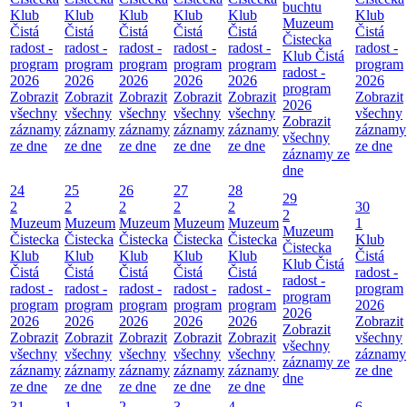
buchtu
Klub
Klub
Klub
Klub
Klub
Klub
Muzeum
Čistá
Čistá
Čistá
Čistá
Čistá
Čistá
Čistecka
radost -
radost -
radost -
radost -
radost -
radost -
Klub Čistá
program
program
program
program
program
program
radost -
2026
2026
2026
2026
2026
2026
program
Zobrazit
Zobrazit
Zobrazit
Zobrazit
Zobrazit
Zobrazit
2026
všechny
všechny
všechny
všechny
všechny
všechny
Zobrazit
záznamy
záznamy
záznamy
záznamy
záznamy
záznamy
všechny
ze dne
ze dne
ze dne
ze dne
ze dne
ze dne
záznamy ze
dne
24
25
26
27
28
29
2
2
2
2
2
30
2
Muzeum
Muzeum
Muzeum
Muzeum
Muzeum
1
Muzeum
Čistecka
Čistecka
Čistecka
Čistecka
Čistecka
Klub
Čistecka
Klub
Klub
Klub
Klub
Klub
Čistá
Klub Čistá
Čistá
Čistá
Čistá
Čistá
Čistá
radost -
radost -
radost -
radost -
radost -
radost -
radost -
program
program
program
program
program
program
program
2026
2026
2026
2026
2026
2026
2026
Zobrazit
Zobrazit
Zobrazit
Zobrazit
Zobrazit
Zobrazit
Zobrazit
všechny
všechny
všechny
všechny
všechny
všechny
všechny
záznamy
záznamy ze
záznamy
záznamy
záznamy
záznamy
záznamy
ze dne
dne
ze dne
ze dne
ze dne
ze dne
ze dne
31
1
2
3
4
6