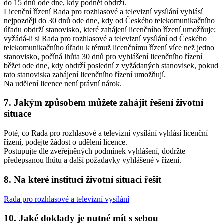
do 15 dnů ode dne, kdy podnět obdrží.
Licenční řízení Rada pro rozhlasové a televizní vysílání vyhlásí
nejpozději do 30 dnů ode dne, kdy od Českého telekomunikačního
úřadu obdrží stanovisko, které zahájení licenčního řízení umožňuje;
vyžádá-li si Rada pro rozhlasové a televizní vysílání od Českého
telekomunikačního úřadu k témuž licenčnímu řízení více než jedno
stanovisko, počíná lhůta 30 dnů pro vyhlášení licenčního řízení
běžet ode dne, kdy obdrží poslední z vyžádaných stanovisek, pokud
tato stanoviska zahájení licenčního řízení umožňují.
Na udělení licence není právní nárok.
7. Jakým způsobem můžete zahájit řešení životní
situace
Poté, co Rada pro rozhlasové a televizní vysílání vyhlásí licenční
řízení, podejte žádost o udělení licence.
Postupujte dle zveřejněných podmínek vyhlášení, dodržte
předepsanou lhůtu a další požadavky vyhlášené v řízení.
8. Na které instituci životní situaci řešit
Rada pro rozhlasové a televizní vysílání
10. Jaké doklady je nutné mít s sebou