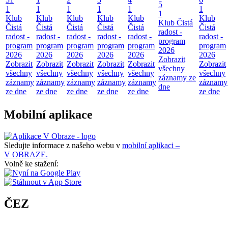
5
1
1
1
1
1
1
1
Klub
Klub
Klub
Klub
Klub
Klub
Klub Čistá
Čistá
Čistá
Čistá
Čistá
Čistá
Čistá
radost -
radost -
radost -
radost -
radost -
radost -
radost -
program
program
program
program
program
program
program
2026
2026
2026
2026
2026
2026
2026
Zobrazit
Zobrazit
Zobrazit
Zobrazit
Zobrazit
Zobrazit
Zobrazit
všechny
všechny
všechny
všechny
všechny
všechny
všechny
záznamy ze
záznamy
záznamy
záznamy
záznamy
záznamy
záznamy
dne
ze dne
ze dne
ze dne
ze dne
ze dne
ze dne
Mobilní aplikace
Sledujte informace z našeho webu v
mobilní aplikaci –
V OBRAZE.
Volně ke stažení:
ČEZ