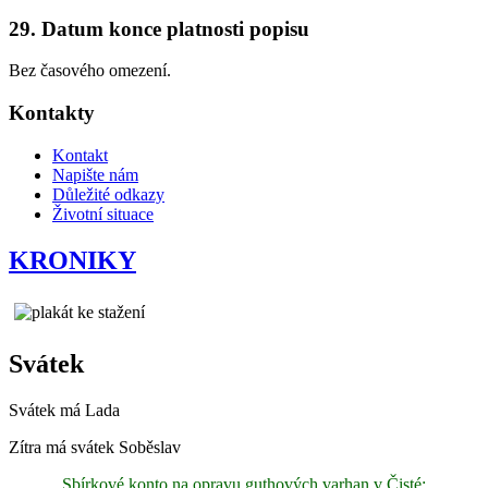
29. Datum konce platnosti popisu
Bez časového omezení.
Kontakty
Kontakt
Napište nám
Důležité odkazy
Životní situace
KRONIKY
Svátek
Svátek má
Lada
Zítra má svátek
Soběslav
Sbírkové konto na opravu guthových varhan v Čisté: