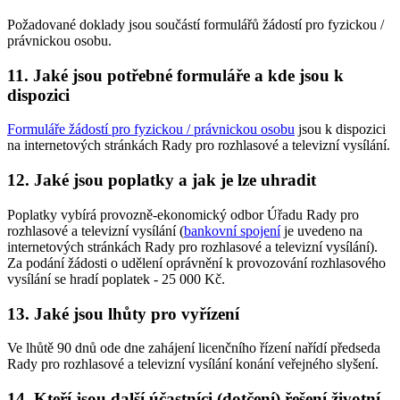
Požadované doklady jsou součástí formulářů žádostí pro fyzickou /
právnickou osobu.
11. Jaké jsou potřebné formuláře a kde jsou k
dispozici
Formuláře žádostí pro fyzickou / právnickou osobu
jsou k dispozici
na internetových stránkách Rady pro rozhlasové a televizní vysílání.
12. Jaké jsou poplatky a jak je lze uhradit
Poplatky vybírá provozně-ekonomický odbor Úřadu Rady pro
rozhlasové a televizní vysílání (
bankovní spojení
je uvedeno na
internetových stránkách Rady pro rozhlasové a televizní vysílání).
Za podání žádosti o udělení oprávnění k provozování rozhlasového
vysílání se hradí poplatek - 25 000 Kč.
13. Jaké jsou lhůty pro vyřízení
Ve lhůtě 90 dnů ode dne zahájení licenčního řízení nařídí předseda
Rady pro rozhlasové a televizní vysílání konání veřejného slyšení.
14. Kteří jsou další účastníci (dotčení) řešení životní