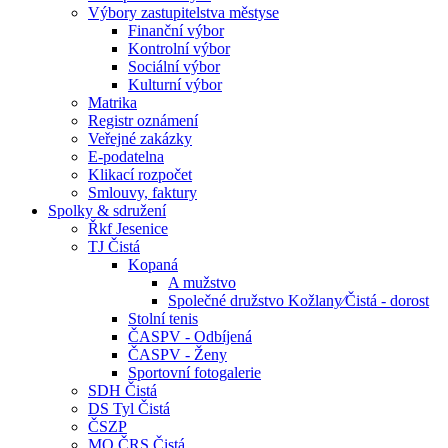
Výbory zastupitelstva městyse
Finanční výbor
Kontrolní výbor
Sociální výbor
Kulturní výbor
Matrika
Registr oznámení
Veřejné zakázky
E-podatelna
Klikací rozpočet
Smlouvy, faktury
Spolky & sdružení
Řkf Jesenice
TJ Čistá
Kopaná
A mužstvo
Společné družstvo Kožlany⁄Čistá - dorost
Stolní tenis
ČASPV - Odbíjená
ČASPV - Ženy
Sportovní fotogalerie
SDH Čistá
DS Tyl Čistá
ČSZP
MO ČRS Čistá