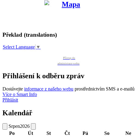
Překlad (translations)
Select Language
▼
Přístup do
administrace webu
Přihlášení k odběru zpráv
Dostávejte
informace z našeho webu
prostřednictvím SMS a e-mailů
Více o Smart Info
Přihlásit
Kalendář
Srpen
2026
Po
Út
St
Čt
Pá
So
Ne