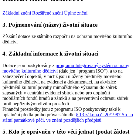
Základní znění
Rozšířené znění
Úplné znění
3. Pojmenování (název) životní situace
Získání dotace ze státního rozpočtu na ochranu movitého kulturního
dědictví
4. Základní informace k životní situaci
Dotace jsou poskytovány z
programu Integrovaný systém ochrany
movitého kulturního dědictví
(dále jen "program ISO"), a to na
zabezpečení objektů, v nichž jsou uloženy předměty movitého
kulturního dědictví, na evidenci a dokumentaci, na akvizice
předmětů kulturní povahy mimořádného významu do sbírek
zapsaných v centrální evidenci sbírek nebo pro doplnění
mobilárních fondů hradů a zámků a na preventivní ochranu sbírek
proti nepříznivým vlivům prostředí.
Finanční prostředky jsou z programu ISO poskytovány také k
uplatnění předkupního práva státu dle
§ 13 zákona č. 20/1987 Sb., o
státní památkové péči, ve znění pozdějších předpisů
.
5. Kdo je oprávněn v této věci jednat (podat žádost