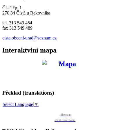
Čistá čp. 1
270 34 Čistá u Rakovníka
tel. 313 549 454
fax 313 549 489
cista.obecni-urad@seznam.cz
Interaktviní mapa
Překlad (translations)
Select Language
▼
Přístup do
administrace webu