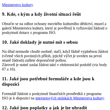
Ministerstvo kultury
9. Kde, s kým a kdy životní situaci řešit
Obraťte se na odbor ochrany movitého kulturního dědictví, muzeí a
galerií Ministerstva kultury, který je pověřený k vyřizování žádostí o
poskytnutí dotace z programu ISO.
10. Jaké doklady je nutné mít s sebou
Na úřad nemusíte chodit osobně, stačí, když řádně vyplněnou žádost
(včetně všech povinných příloh, jejichž výčet je uveden na první
straně žádosti) zašlete doporučeně poštou.
Zároveň je nutné zaslat žádost také v elektronické podobě (viz body
07 a 16).
11. Jaké jsou potřebné formuláře a kde jsou k
dispozici
Formulář žádosti o poskytnutí finančních prostředků z programu
ISO je k dispozici na
internetových stránkách Ministerstva kultury
.
12. Jaké jsou poplatky a jak je lze uhradit