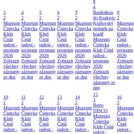
8
4
3
4
5
6
7
Bardotkou
9
2
2
2
2
2
do Kralovic
2
Muzeum
Muzeum
Muzeum
Muzeum
Muzeum
Krašovský
Muzeum
Čistecka
Čistecka
Čistecka
Čistecka
Čistecka
jarmark na
Čistecka
Klub
Klub
Klub
Klub
Klub
hradě
Klub
Čistá
Čistá
Čistá
Čistá
Čistá
Muzeum
Čistá
radost -
radost -
radost -
radost -
radost -
Čistecka
radost -
program
program
program
program
program
Klub Čistá
program
2026
2026
2026
2026
2026
radost -
2026
Zobrazit
Zobrazit
Zobrazit
Zobrazit
Zobrazit
program
Zobrazit
všechny
všechny
všechny
všechny
všechny
2026
všechny
záznamy
záznamy
záznamy
záznamy
záznamy
Zobrazit
záznamy
ze dne
ze dne
ze dne
ze dne
ze dne
všechny
ze dne
záznamy ze
dne
15
10
11
12
13
14
16
3
2
2
2
2
2
2
Retro
Muzeum
Muzeum
Muzeum
Muzeum
Muzeum
Muzeum
DISCO
Čistecka
Čistecka
Čistecka
Čistecka
Čistecka
Čistecka
Muzeum
Klub
Klub
Klub
Klub
Klub
Klub
Čistecka
Čistá
Čistá
Čistá
Čistá
Čistá
Čistá
Klub Čistá
radost -
radost -
radost -
radost -
radost -
radost -
radost -