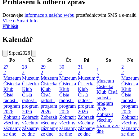
Přihlášení k odběru zpráv
Dostávejte
informace z našeho webu
prostřednictvím SMS a e-mailů
Více o Smart Info
Přihlásit
Kalendář
Srpen
2026
Po
Út
St
Čt
Pá
So
Ne
27
28
29
30
31
2
1
2
2
2
2
2
2
2
Muzeum
Muzeum
Muzeum
Muzeum
Muzeum
Muzeum
Muzeum
Čistecka
Čistecka
Čistecka
Čistecka
Čistecka
Čistecka
Čistecka
Klub
Klub
Klub
Klub
Klub
Klub
Klub Čistá
Čistá
Čistá
Čistá
Čistá
Čistá
Čistá
radost -
radost -
radost -
radost -
radost -
radost -
radost -
program
program
program
program
program
program
program
2026
2026
2026
2026
2026
2026
2026
Zobrazit
Zobrazit
Zobrazit
Zobrazit
Zobrazit
Zobrazit
Zobrazit
všechny
všechny
všechny
všechny
všechny
všechny
všechny
záznamy ze
záznamy
záznamy
záznamy
záznamy
záznamy
záznamy
dne
ze dne
ze dne
ze dne
ze dne
ze dne
ze dne