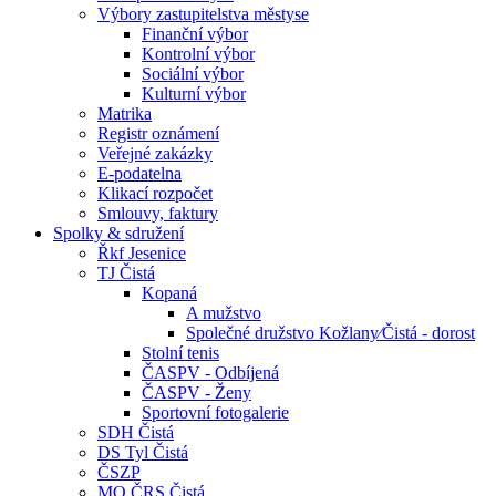
Výbory zastupitelstva městyse
Finanční výbor
Kontrolní výbor
Sociální výbor
Kulturní výbor
Matrika
Registr oznámení
Veřejné zakázky
E-podatelna
Klikací rozpočet
Smlouvy, faktury
Spolky & sdružení
Řkf Jesenice
TJ Čistá
Kopaná
A mužstvo
Společné družstvo Kožlany⁄Čistá - dorost
Stolní tenis
ČASPV - Odbíjená
ČASPV - Ženy
Sportovní fotogalerie
SDH Čistá
DS Tyl Čistá
ČSZP
MO ČRS Čistá