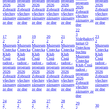
program
program
program
program
program
program
program
2026
2026
2026
2026
2026
2026
2026
Zobrazit
Zobrazit
Zobrazit
Zobrazit
Zobrazit
Zobrazit
Zobrazit
všechny
všechny
všechny
všechny
všechny
všechny
všechny
záznamy
záznamy
záznamy
záznamy
záznamy
záznamy
záznamy ze
ze dne
ze dne
ze dne
ze dne
ze dne
ze dne
dne
22
3
17
18
19
20
21
23
Volejbalový
2
2
2
2
2
2
turnaj O
Muzeum
Muzeum
Muzeum
Muzeum
Muzeum
Muzeum
čisteckou
Čistecka
Čistecka
Čistecka
Čistecka
Čistecka
Čistecka
buchtu
Klub
Klub
Klub
Klub
Klub
Klub
Muzeum
Čistá
Čistá
Čistá
Čistá
Čistá
Čistá
Čistecka
radost -
radost -
radost -
radost -
radost -
radost -
Klub Čistá
program
program
program
program
program
program
radost -
2026
2026
2026
2026
2026
2026
program
Zobrazit
Zobrazit
Zobrazit
Zobrazit
Zobrazit
Zobrazit
2026
všechny
všechny
všechny
všechny
všechny
všechny
Zobrazit
záznamy
záznamy
záznamy
záznamy
záznamy
záznamy
všechny
ze dne
ze dne
ze dne
ze dne
ze dne
ze dne
záznamy ze
dne
24
25
26
27
28
29
2
2
2
2
2
30
2