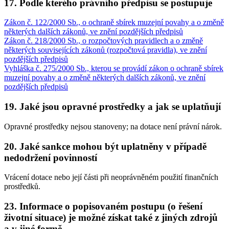
17. Podle kterého právního předpisu se postupuje
Zákon č. 122/2000 Sb., o ochraně sbírek muzejní povahy a o změně
některých dalších zákonů, ve znění pozdějších předpisů
Zákon č. 218/2000 Sb., o rozpočtových pravidlech a o změně
některých souvisejících zákonů (rozpočtová pravidla), ve znění
pozdějších předpisů
Vyhláška č. 275/2000 Sb., kterou se provádí zákon o ochraně sbírek
muzejní povahy a o změně některých dalších zákonů, ve znění
pozdějších předpisů
19. Jaké jsou opravné prostředky a jak se uplatňují
Opravné prostředky nejsou stanoveny; na dotace není právní nárok.
20. Jaké sankce mohou být uplatněny v případě
nedodržení povinností
Vrácení dotace nebo její části při neoprávněném použití finančních
prostředků.
23. Informace o popisovaném postupu (o řešení
životní situace) je možné získat také z jiných zdrojů
a v jiné formě