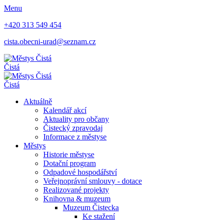
Menu
+420 313 549 454
cista.obecni-urad@seznam.cz
Čistá
Čistá
Aktuálně
Kalendář akcí
Aktuality pro občany
Čistecký zpravodaj
Informace z městyse
Městys
Historie městyse
Dotační program
Odpadové hospodářství
Veřejnoprávní smlouvy - dotace
Realizované projekty
Knihovna & muzeum
Muzeum Čistecka
Ke stažení