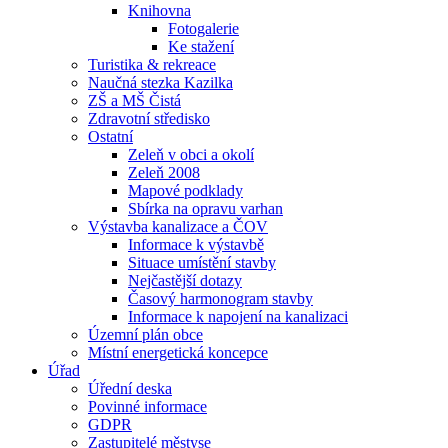
Knihovna
Fotogalerie
Ke stažení
Turistika & rekreace
Naučná stezka Kazilka
ZŠ a MŠ Čistá
Zdravotní středisko
Ostatní
Zeleň v obci a okolí
Zeleň 2008
Mapové podklady
Sbírka na opravu varhan
Výstavba kanalizace a ČOV
Informace k výstavbě
Situace umístění stavby
Nejčastější dotazy
Časový harmonogram stavby
Informace k napojení na kanalizaci
Územní plán obce
Místní energetická koncepce
Úřad
Úřední deska
Povinné informace
GDPR
Zastupitelé městyse