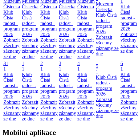
Muzeum
Muzeum
Muzeum
Muzeum
Muzeum
1
Muzeum
Čistecka
Čistecka
Čistecka
Čistecka
Čistecka
Klub
Čistecka
Klub
Klub
Klub
Klub
Klub
Čistá
Klub Čistá
Čistá
Čistá
Čistá
Čistá
Čistá
radost -
radost -
radost -
radost -
radost -
radost -
radost -
program
program
program
program
program
program
program
2026
2026
2026
2026
2026
2026
2026
Zobrazit
Zobrazit
Zobrazit
Zobrazit
Zobrazit
Zobrazit
Zobrazit
všechny
všechny
všechny
všechny
všechny
všechny
všechny
záznamy
záznamy ze
záznamy
záznamy
záznamy
záznamy
záznamy
ze dne
dne
ze dne
ze dne
ze dne
ze dne
ze dne
31
1
2
3
4
6
5
1
1
1
1
1
1
1
Klub
Klub
Klub
Klub
Klub
Klub
Klub Čistá
Čistá
Čistá
Čistá
Čistá
Čistá
Čistá
radost -
radost -
radost -
radost -
radost -
radost -
radost -
program
program
program
program
program
program
program
2026
2026
2026
2026
2026
2026
2026
Zobrazit
Zobrazit
Zobrazit
Zobrazit
Zobrazit
Zobrazit
Zobrazit
všechny
všechny
všechny
všechny
všechny
všechny
všechny
záznamy ze
záznamy
záznamy
záznamy
záznamy
záznamy
záznamy
dne
ze dne
ze dne
ze dne
ze dne
ze dne
ze dne
Mobilní aplikace