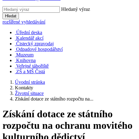
Hledaný výraz
Hledat
rozšířené vyhledávání
Úřední deska
Kalendář akcí
Čistecký zpravodaj
Odpadové hospodářství
Muzeum
Knihovna
Veřejné tábořiště
ZŠ a MŠ Čistá
Úvodní stránka
Kontakty
Životní situace
Získání dotace ze státního rozpočtu na...
Získání dotace ze státního
rozpočtu na ochranu movitého
kulturního dědictví