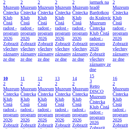
2
2
2
2
2
jarmark na
2
Muzeum
Muzeum
Muzeum
Muzeum
Muzeum
hradě
Muzeum
Čistecka
Čistecka
Čistecka
Čistecka
Čistecka
Bardotkou
Čistecka
Klub
Klub
Klub
Klub
Klub
do Kralovic
Klub
Čistá
Čistá
Čistá
Čistá
Čistá
Muzeum
Čistá
radost -
radost -
radost -
radost -
radost -
Čistecka
radost -
program
program
program
program
program
Klub Čistá
program
2026
2026
2026
2026
2026
radost -
2026
Zobrazit
Zobrazit
Zobrazit
Zobrazit
Zobrazit
program
Zobrazit
všechny
všechny
všechny
všechny
všechny
2026
všechny
záznamy
záznamy
záznamy
záznamy
záznamy
Zobrazit
záznamy
ze dne
ze dne
ze dne
ze dne
ze dne
všechny
ze dne
záznamy ze
dne
15
10
11
12
13
14
16
3
2
2
2
2
2
2
Retro
Muzeum
Muzeum
Muzeum
Muzeum
Muzeum
Muzeum
DISCO
Čistecka
Čistecka
Čistecka
Čistecka
Čistecka
Čistecka
Muzeum
Klub
Klub
Klub
Klub
Klub
Klub
Čistecka
Čistá
Čistá
Čistá
Čistá
Čistá
Čistá
Klub Čistá
radost -
radost -
radost -
radost -
radost -
radost -
radost -
program
program
program
program
program
program
program
2026
2026
2026
2026
2026
2026
2026
Zobrazit
Zobrazit
Zobrazit
Zobrazit
Zobrazit
Zobrazit
Zobrazit