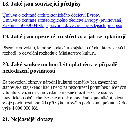
18. Jaké jsou související předpisy
Úmluva o ochraně architektonického dědictví Evropy
Úmluva o ochraně archeologického dědictví Evropy (revidovaná)
Zákon č. 500/2004 Sb., správní řád, ve znění pozdějších předpisů
19. Jaké jsou opravné prostředky a jak se uplatňují
Písemné odvolání, které se podává u krajského úřadu, který ve věci
rozhodl; o odvolání rozhoduje Ministerstvo kultury.
20. Jaké sankce mohou být uplatněny v případě
nedodržení povinností
Za provedení obnovy národní kulturní památky bez závazného
stanoviska krajského úřadu nebo za nedodržení podmínek určených
v tomto závazném stanovisku je možné uložit fyzické osobě,
právnické osobě nebo fyzické osobě oprávněné k podnikání, která
svoje povinnosti porušila při výkonu svého podnikání, pokutu až do
výše 4 000 000 Kč.
21. Nejčastější dotazy