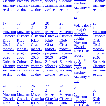
všechny
všechny
všechny
všechny
všechny
všechny
všechny
záznamy
záznamy
záznamy
záznamy
záznamy
záznamy
záznamy ze
ze dne
ze dne
ze dne
ze dne
ze dne
ze dne
dne
22
3
17
18
19
20
21
23
Volejbalový
2
2
2
2
2
2
turnaj O
Muzeum
Muzeum
Muzeum
Muzeum
Muzeum
Muzeum
čisteckou
Čistecka
Čistecka
Čistecka
Čistecka
Čistecka
Čistecka
buchtu
Klub
Klub
Klub
Klub
Klub
Klub
Muzeum
Čistá
Čistá
Čistá
Čistá
Čistá
Čistá
Čistecka
radost -
radost -
radost -
radost -
radost -
radost -
Klub Čistá
program
program
program
program
program
program
radost -
2026
2026
2026
2026
2026
2026
program
Zobrazit
Zobrazit
Zobrazit
Zobrazit
Zobrazit
Zobrazit
2026
všechny
všechny
všechny
všechny
všechny
všechny
Zobrazit
záznamy
záznamy
záznamy
záznamy
záznamy
záznamy
všechny
ze dne
ze dne
ze dne
ze dne
ze dne
ze dne
záznamy ze
dne
24
25
26
27
28
29
2
2
2
2
2
30
2
Muzeum
Muzeum
Muzeum
Muzeum
Muzeum
1
Muzeum
Čistecka
Čistecka
Čistecka
Čistecka
Čistecka
Klub
Čistecka
Klub
Klub
Klub
Klub
Klub
Čistá
Klub Čistá