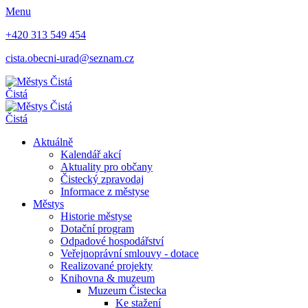
Menu
+420 313 549 454
cista.obecni-urad@seznam.cz
Čistá
Čistá
Aktuálně
Kalendář akcí
Aktuality pro občany
Čistecký zpravodaj
Informace z městyse
Městys
Historie městyse
Dotační program
Odpadové hospodářství
Veřejnoprávní smlouvy - dotace
Realizované projekty
Knihovna & muzeum
Muzeum Čistecka
Ke stažení