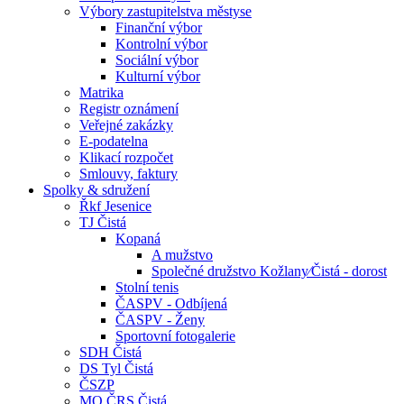
Výbory zastupitelstva městyse
Finanční výbor
Kontrolní výbor
Sociální výbor
Kulturní výbor
Matrika
Registr oznámení
Veřejné zakázky
E-podatelna
Klikací rozpočet
Smlouvy, faktury
Spolky & sdružení
Řkf Jesenice
TJ Čistá
Kopaná
A mužstvo
Společné družstvo Kožlany⁄Čistá - dorost
Stolní tenis
ČASPV - Odbíjená
ČASPV - Ženy
Sportovní fotogalerie
SDH Čistá
DS Tyl Čistá
ČSZP
MO ČRS Čistá