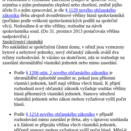
zejména o jejím podstatném zlepšení nebo zhoršení, změně jejího
účelu či o jejím zpracování, je dle
§ 1129 nového občanského
zákoníku
třeba alespoň dvoutřetinové většiny hlasů spoluvlastníků
(počítáno podle velikosti spoluvlastnických podílů na společné
věci). Nedosáhne-li se této většiny, rozhodne na návrh
spoluvlastníka soud. (Do 31. prosince 2013 postačovala většina
nadpoloviční.)
Společenství vlastníků
Pro nakládání se společnými částmi domu, v němž jsou vymezeny
bytové a nebytové jednotky, nový občanský zákoník uvádí dva
režimy rozhodování. Je vázáno na skutečnost, zda se rozhoduje na
zasedání shromáždění vlastníků jednotek nebo mimo zasedání.
Podle
§ 1206 odst. 2 nového občanského zákoníku
je
shromáždění způsobilé usnášet se, pokud jsou přítomni
vlastníci jednotek, kteří mají většinu všech hlasů. K přijetí
rozhodnutí nový občanský zákoník vyžaduje souhlas většiny
hlasů přítomných vlastníků jednotek. Stanovy sdružení
vlastníků jednotek nebo zákon mohou vyžadovat vyšší počet
hlasů.
Podle
§ 1214 nového občanského zákoníku
v případě
rozhodování mimo zasedání je třeba, aby s úpravou souhlasila
a k žádosti se připojila většina všech vlastníků jednotek,
přičemž stanovy mohou vyžadovat vyšší počet hlasů. Mění-li