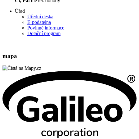
Čt, Pá:
dle tel. dohody
Úřad
Úřední deska
E-podatelna
Povinné informace
Dotační program
mapa