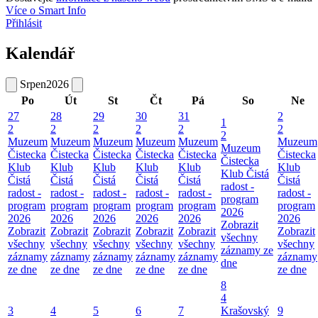
Více o Smart Info
Přihlásit
Kalendář
Srpen
2026
Po
Út
St
Čt
Pá
So
Ne
27
28
29
30
31
2
1
2
2
2
2
2
2
2
Muzeum
Muzeum
Muzeum
Muzeum
Muzeum
Muzeum
Muzeum
Čistecka
Čistecka
Čistecka
Čistecka
Čistecka
Čistecka
Čistecka
Klub
Klub
Klub
Klub
Klub
Klub
Klub Čistá
Čistá
Čistá
Čistá
Čistá
Čistá
Čistá
radost -
radost -
radost -
radost -
radost -
radost -
radost -
program
program
program
program
program
program
program
2026
2026
2026
2026
2026
2026
2026
Zobrazit
Zobrazit
Zobrazit
Zobrazit
Zobrazit
Zobrazit
Zobrazit
všechny
všechny
všechny
všechny
všechny
všechny
všechny
záznamy ze
záznamy
záznamy
záznamy
záznamy
záznamy
záznamy
dne
ze dne
ze dne
ze dne
ze dne
ze dne
ze dne
8
4
3
4
5
6
7
Krašovský
9