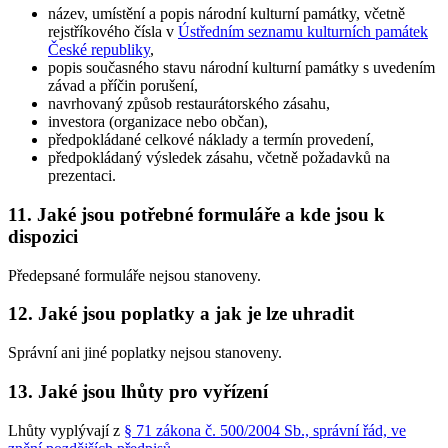
název, umístění a popis národní kulturní památky, včetně
rejstříkového čísla v
Ústředním seznamu kulturních památek
České republiky
,
popis současného stavu národní kulturní památky s uvedením
závad a příčin porušení,
navrhovaný způsob restaurátorského zásahu,
investora (organizace nebo občan),
předpokládané celkové náklady a termín provedení,
předpokládaný výsledek zásahu, včetně požadavků na
prezentaci.
11. Jaké jsou potřebné formuláře a kde jsou k
dispozici
Předepsané formuláře nejsou stanoveny.
12. Jaké jsou poplatky a jak je lze uhradit
Správní ani jiné poplatky nejsou stanoveny.
13. Jaké jsou lhůty pro vyřízení
Lhůty vyplývají z
§ 71 zákona č. 500/2004 Sb., správní řád, ve