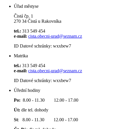
Úřad městyse
Čistá čp. 1
270 34 Čistá u Rakovníka
tel.:
313 549 454
e-mail:
cista.obecni-urad@seznam.cz
ID Datové schránky: wxxbew7
Matrika
tel.:
313 549 454
e-mail:
cista.obecni-urad@seznam.cz
ID Datové schránky: wxxbew7
Úřední hodiny
Po:
8.00 - 11.30 12.00 - 17.00
Út:
dle tel. dohody
St
: 8.00 - 11.30 12.00 - 17.00