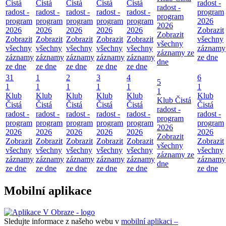
Čistá
Čistá
Čistá
Čistá
Čistá
radost -
radost -
radost -
radost -
radost -
radost -
radost -
program
program
program
program
program
program
program
2026
2026
2026
2026
2026
2026
2026
Zobrazit
Zobrazit
Zobrazit
Zobrazit
Zobrazit
Zobrazit
Zobrazit
všechny
všechny
všechny
všechny
všechny
všechny
všechny
záznamy
záznamy ze
záznamy
záznamy
záznamy
záznamy
záznamy
ze dne
dne
ze dne
ze dne
ze dne
ze dne
ze dne
31
1
2
3
4
6
5
1
1
1
1
1
1
1
Klub
Klub
Klub
Klub
Klub
Klub
Klub Čistá
Čistá
Čistá
Čistá
Čistá
Čistá
Čistá
radost -
radost -
radost -
radost -
radost -
radost -
radost -
program
program
program
program
program
program
program
2026
2026
2026
2026
2026
2026
2026
Zobrazit
Zobrazit
Zobrazit
Zobrazit
Zobrazit
Zobrazit
Zobrazit
všechny
všechny
všechny
všechny
všechny
všechny
všechny
záznamy ze
záznamy
záznamy
záznamy
záznamy
záznamy
záznamy
dne
ze dne
ze dne
ze dne
ze dne
ze dne
ze dne
Mobilní aplikace
Sledujte informace z našeho webu v
mobilní aplikaci –