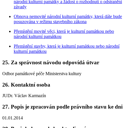
národní kulturní památky a žádost o rozhodnutí o odstranění
závady
Obnova nemovité národní kulturní památky, která dále bude
posuzována v režimu stavebního zákona
Přemístění movité věci, která je kulturní památkou nebo
národní kulturní památkou
Přemístění stavby, která je kulturní památkou nebo národní
kulturní památkou
25. Za správnost návodu odpovídá útvar
Odbor památkové péče Ministerstva kultury
26. Kontaktní osoba
JUDr. Václav Karmazín
27. Popis je zpracován podle právního stavu ke dni
01.01.2014