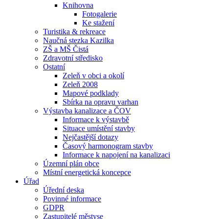
Knihovna
Fotogalerie
Ke stažení
Turistika & rekreace
Naučná stezka Kazilka
ZŠ a MŠ Čistá
Zdravotní středisko
Ostatní
Zeleň v obci a okolí
Zeleň 2008
Mapové podklady
Sbírka na opravu varhan
Výstavba kanalizace a ČOV
Informace k výstavbě
Situace umístění stavby
Nejčastější dotazy
Časový harmonogram stavby
Informace k napojení na kanalizaci
Územní plán obce
Místní energetická koncepce
Úřad
Úřední deska
Povinné informace
GDPR
Zastupitelé městyse