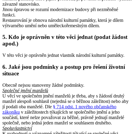
závazné stanovisko.
Jinou úpravou se rozumí modernizace budovy při nezměněné
funkci.
Restaurování je obnova národní kulturní památky, která je dílem
výtvarného umění nebo uměleckořemeslným dílem.
5. Kdo je oprávněn v této věci jednat (podat žádost
apod.)
V této věci je oprávněn jednat vlastník národní kulturní památky.
6. Jaké jsou podmínky a postup pro řešení životní
situace
Obecně nejsou stanoveny žádné podmínky.
Společné jmění manželů
U věcí ve společném jmění manželů je třeba, aby s žádostí druhý
manžel alespoň souhlasil (nejedná se o běžnou záležitost) nebo aby
jí podali oba manželé. Dle
§ 714 odst. 1 nového občanského
zákoníku
v záležitostech týkajících se společného jmění a jeho
součástí, které nelze považovat za běžné, právně jednají manželé
společně, nebo jedná jeden manžel se souhlasem druhého.
Spoluvlastnictví
K rozhodnutí o významné záležitosti týkající se společné věci,