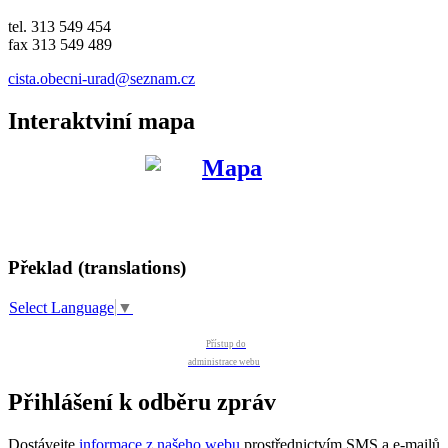
tel. 313 549 454
fax 313 549 489
cista.obecni-urad@seznam.cz
Interaktviní mapa
Překlad (translations)
Select Language
▼
Přístup do
administrace webu
Přihlášení k odběru zpráv
Dostávejte
informace z našeho webu
prostřednictvím SMS a e-mailů