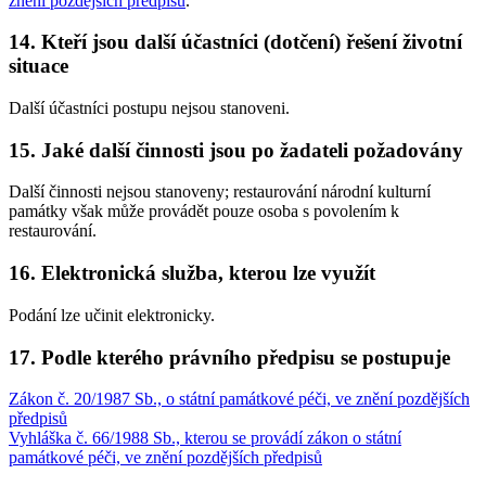
znění pozdějších předpisů
.
14. Kteří jsou další účastníci (dotčení) řešení životní
situace
Další účastníci postupu nejsou stanoveni.
15. Jaké další činnosti jsou po žadateli požadovány
Další činnosti nejsou stanoveny; restaurování národní kulturní
památky však může provádět pouze osoba s povolením k
restaurování.
16. Elektronická služba, kterou lze využít
Podání lze učinit elektronicky.
17. Podle kterého právního předpisu se postupuje
Zákon č. 20/1987 Sb., o státní památkové péči, ve znění pozdějších
předpisů
Vyhláška č. 66/1988 Sb., kterou se provádí zákon o státní
památkové péči, ve znění pozdějších předpisů