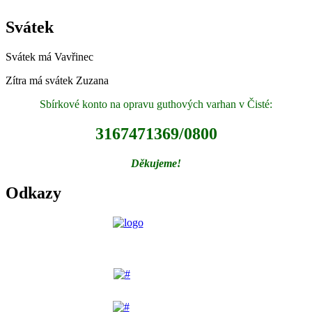
Svátek
Svátek má
Vavřinec
Zítra má svátek
Zuzana
Sbírkové konto na opravu guthových varhan v Čisté:
3167471369/0800
Děkujeme!
Odkazy