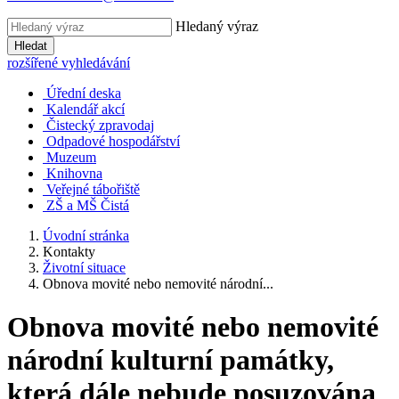
Hledaný výraz
Hledat
rozšířené vyhledávání
Úřední deska
Kalendář akcí
Čistecký zpravodaj
Odpadové hospodářství
Muzeum
Knihovna
Veřejné tábořiště
ZŠ a MŠ Čistá
Úvodní stránka
Kontakty
Životní situace
Obnova movité nebo nemovité národní...
Obnova movité nebo nemovité
národní kulturní památky,
která dále nebude posuzována