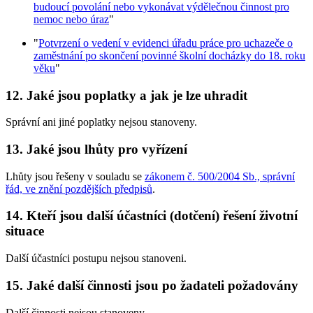
budoucí povolání nebo vykonávat výdělečnou činnost pro
nemoc nebo úraz
"
"
Potvrzení o vedení v evidenci úřadu práce pro uchazeče o
zaměstnání po skončení povinné školní docházky do 18. roku
věku
"
12. Jaké jsou poplatky a jak je lze uhradit
Správní ani jiné poplatky nejsou stanoveny.
13. Jaké jsou lhůty pro vyřízení
Lhůty jsou řešeny v souladu se
zákonem č. 500/2004 Sb., správní
řád, ve znění pozdějších předpisů
.
14. Kteří jsou další účastníci (dotčení) řešení životní
situace
Další účastníci postupu nejsou stanoveni.
15. Jaké další činnosti jsou po žadateli požadovány
Další činnosti nejsou stanoveny.