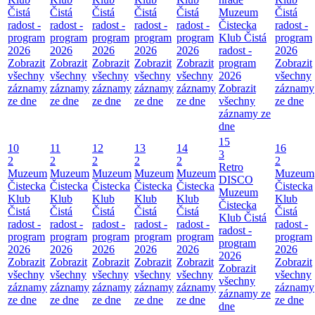
Čistá
Čistá
Čistá
Čistá
Čistá
Muzeum
Čistá
radost -
radost -
radost -
radost -
radost -
Čistecka
radost -
program
program
program
program
program
Klub Čistá
program
2026
2026
2026
2026
2026
radost -
2026
Zobrazit
Zobrazit
Zobrazit
Zobrazit
Zobrazit
program
Zobrazit
všechny
všechny
všechny
všechny
všechny
2026
všechny
záznamy
záznamy
záznamy
záznamy
záznamy
Zobrazit
záznamy
ze dne
ze dne
ze dne
ze dne
ze dne
všechny
ze dne
záznamy ze
dne
15
10
11
12
13
14
16
3
2
2
2
2
2
2
Retro
Muzeum
Muzeum
Muzeum
Muzeum
Muzeum
Muzeum
DISCO
Čistecka
Čistecka
Čistecka
Čistecka
Čistecka
Čistecka
Muzeum
Klub
Klub
Klub
Klub
Klub
Klub
Čistecka
Čistá
Čistá
Čistá
Čistá
Čistá
Čistá
Klub Čistá
radost -
radost -
radost -
radost -
radost -
radost -
radost -
program
program
program
program
program
program
program
2026
2026
2026
2026
2026
2026
2026
Zobrazit
Zobrazit
Zobrazit
Zobrazit
Zobrazit
Zobrazit
Zobrazit
všechny
všechny
všechny
všechny
všechny
všechny
všechny
záznamy
záznamy
záznamy
záznamy
záznamy
záznamy
záznamy ze
ze dne
ze dne
ze dne
ze dne
ze dne
ze dne
dne