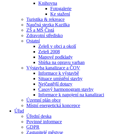
Knihovna
Fotogalerie
Ke stažení
Turistika & rekreace
Naučná stezka Kazilka
ZŠ a MŠ Čistá
Zdravotní středisko
Ostatní
Zeleň v obci a okolí
Zeleň 2008
Mapové podklady
Sbírka na opravu varhan
Výstavba kanalizace a ČOV
Informace k výstavbě
Situace umístění stavby
Nejčastější dotazy
Časový harmonogram stavby
Informace k napojení na kanalizaci
Územní plán obce
Místní energetická koncepce
Úřad
Úřední deska
Povinné informace
GDPR
Zastupitelé městyse