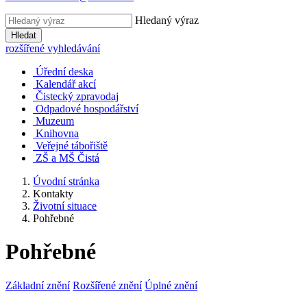
Hledaný výraz
Hledat
rozšířené vyhledávání
Úřední deska
Kalendář akcí
Čistecký zpravodaj
Odpadové hospodářství
Muzeum
Knihovna
Veřejné tábořiště
ZŠ a MŠ Čistá
Úvodní stránka
Kontakty
Životní situace
Pohřebné
Pohřebné
Základní znění
Rozšířené znění
Úplné znění