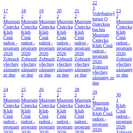
22
3
17
18
19
20
21
23
Volejbalový
2
2
2
2
2
2
turnaj O
Muzeum
Muzeum
Muzeum
Muzeum
Muzeum
Muzeum
čisteckou
Čistecka
Čistecka
Čistecka
Čistecka
Čistecka
Čistecka
buchtu
Klub
Klub
Klub
Klub
Klub
Klub
Muzeum
Čistá
Čistá
Čistá
Čistá
Čistá
Čistá
Čistecka
radost -
radost -
radost -
radost -
radost -
radost -
Klub Čistá
program
program
program
program
program
program
radost -
2026
2026
2026
2026
2026
2026
program
Zobrazit
Zobrazit
Zobrazit
Zobrazit
Zobrazit
Zobrazit
2026
všechny
všechny
všechny
všechny
všechny
všechny
Zobrazit
záznamy
záznamy
záznamy
záznamy
záznamy
záznamy
všechny
ze dne
ze dne
ze dne
ze dne
ze dne
ze dne
záznamy ze
dne
24
25
26
27
28
29
2
2
2
2
2
30
2
Muzeum
Muzeum
Muzeum
Muzeum
Muzeum
1
Muzeum
Čistecka
Čistecka
Čistecka
Čistecka
Čistecka
Klub
Čistecka
Klub
Klub
Klub
Klub
Klub
Čistá
Klub Čistá
Čistá
Čistá
Čistá
Čistá
Čistá
radost -
radost -
radost -
radost -
radost -
radost -
radost -
program
program
program
program
program
program
program
2026
2026
2026
2026
2026
2026
2026
Zobrazit