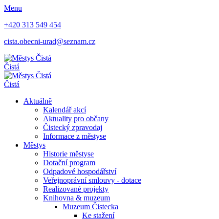
Menu
+420 313 549 454
cista.obecni-urad@seznam.cz
Čistá
Čistá
Aktuálně
Kalendář akcí
Aktuality pro občany
Čistecký zpravodaj
Informace z městyse
Městys
Historie městyse
Dotační program
Odpadové hospodářství
Veřejnoprávní smlouvy - dotace
Realizované projekty
Knihovna & muzeum
Muzeum Čistecka
Ke stažení