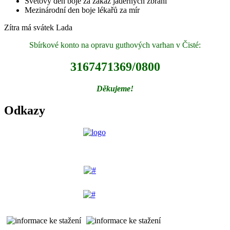
Světový den boje za zákaz jaderných zbraní
Mezinárodní den boje lékařů za mír
Zítra má svátek
Lada
Sbírkové konto na opravu guthových varhan v Čisté:
3167471369/0800
Děkujeme!
Odkazy