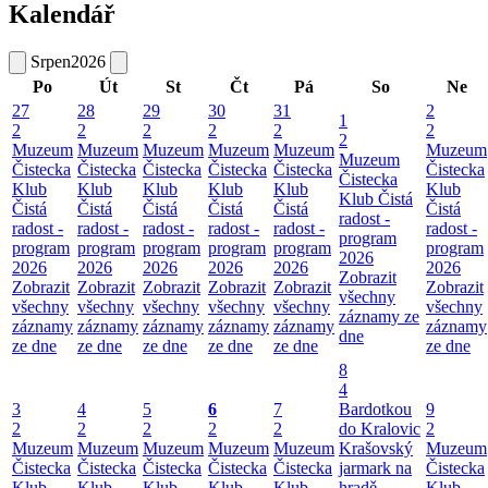
Kalendář
Srpen
2026
Po
Út
St
Čt
Pá
So
Ne
27
28
29
30
31
2
1
2
2
2
2
2
2
2
Muzeum
Muzeum
Muzeum
Muzeum
Muzeum
Muzeum
Muzeum
Čistecka
Čistecka
Čistecka
Čistecka
Čistecka
Čistecka
Čistecka
Klub
Klub
Klub
Klub
Klub
Klub
Klub Čistá
Čistá
Čistá
Čistá
Čistá
Čistá
Čistá
radost -
radost -
radost -
radost -
radost -
radost -
radost -
program
program
program
program
program
program
program
2026
2026
2026
2026
2026
2026
2026
Zobrazit
Zobrazit
Zobrazit
Zobrazit
Zobrazit
Zobrazit
Zobrazit
všechny
všechny
všechny
všechny
všechny
všechny
všechny
záznamy ze
záznamy
záznamy
záznamy
záznamy
záznamy
záznamy
dne
ze dne
ze dne
ze dne
ze dne
ze dne
ze dne
8
4
3
4
5
6
7
Bardotkou
9
2
2
2
2
2
do Kralovic
2
Muzeum
Muzeum
Muzeum
Muzeum
Muzeum
Krašovský
Muzeum
Čistecka
Čistecka
Čistecka
Čistecka
Čistecka
jarmark na
Čistecka
Klub
Klub
Klub
Klub
Klub
hradě
Klub