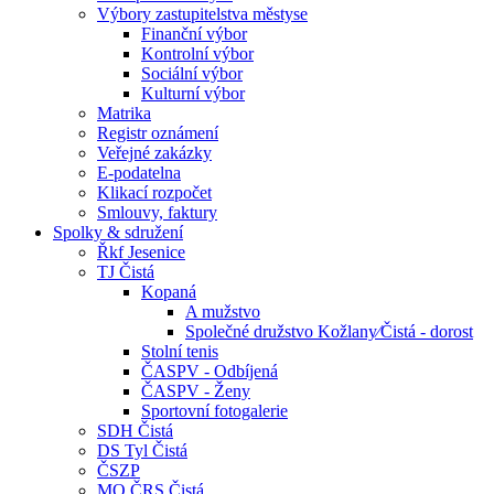
Výbory zastupitelstva městyse
Finanční výbor
Kontrolní výbor
Sociální výbor
Kulturní výbor
Matrika
Registr oznámení
Veřejné zakázky
E-podatelna
Klikací rozpočet
Smlouvy, faktury
Spolky & sdružení
Řkf Jesenice
TJ Čistá
Kopaná
A mužstvo
Společné družstvo Kožlany⁄Čistá - dorost
Stolní tenis
ČASPV - Odbíjená
ČASPV - Ženy
Sportovní fotogalerie
SDH Čistá
DS Tyl Čistá
ČSZP
MO ČRS Čistá