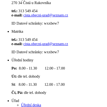
270 34 Čistá u Rakovníka
tel.:
313 549 454
e-mail:
cista.obecni-urad@seznam.cz
ID Datové schránky: wxxbew7
Matrika
tel.:
313 549 454
e-mail:
cista.obecni-urad@seznam.cz
ID Datové schránky: wxxbew7
Úřední hodiny
Po:
8.00 - 11.30 12.00 - 17.00
Út:
dle tel. dohody
St
: 8.00 - 11.30 12.00 - 17.00
Čt, Pá:
dle tel. dohody
Úřad
Úřední deska