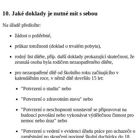
10. Jaké doklady je nutné mít s sebou
Na úřadě předložte:
žádost o pohřebné,
průkaz totožnosti (doklad o trvalém pobytu),
rodný list dítěte, příp. další doklady prokazující skutečnost, že
zesnulá osoba byla rodičem nezaopatřeného dítěte,
pro nezaopatřené dítě od školního roku začínajícího v
kalendářním roce, v němž dítě dovršilo 15 let:
"Potvrzení o studiu" nebo
"Potvrzení o zdravotním stavu" nebo
"Potvrzení o neschopnosti soustavně se připravovat na
budoucí povolání nebo vykonávat výdělečnou činnost pro
nemoc nebo úraz" nebo
"Potvrzení o vedení v evidenci úřadu práce pro uchazeče o
zaměstnání po skončení povinné školní docházky do 18.