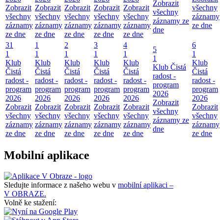
Zobrazit
Zobrazit
Zobrazit
Zobrazit
Zobrazit
Zobrazit
všechny
všechny
všechny
všechny
všechny
všechny
všechny
záznamy
záznamy ze
záznamy
záznamy
záznamy
záznamy
záznamy
ze dne
dne
ze dne
ze dne
ze dne
ze dne
ze dne
31
1
2
3
4
6
5
1
1
1
1
1
1
1
Klub
Klub
Klub
Klub
Klub
Klub
Klub Čistá
Čistá
Čistá
Čistá
Čistá
Čistá
Čistá
radost -
radost -
radost -
radost -
radost -
radost -
radost -
program
program
program
program
program
program
program
2026
2026
2026
2026
2026
2026
2026
Zobrazit
Zobrazit
Zobrazit
Zobrazit
Zobrazit
Zobrazit
Zobrazit
všechny
všechny
všechny
všechny
všechny
všechny
všechny
záznamy ze
záznamy
záznamy
záznamy
záznamy
záznamy
záznamy
dne
ze dne
ze dne
ze dne
ze dne
ze dne
ze dne
Mobilní aplikace
Sledujte informace z našeho webu v
mobilní aplikaci –
V OBRAZE.
Volně ke stažení: