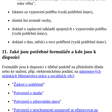
roku věku",
fakturu za vypravení pohřbu (vydá pohřební ústav),
úmrtní list zesnulé osoby,
doklad o zaplacení nákladů spojených s vypravením pohřbu
(vydá pohřební ústav),
doklad o dnu, měsíci a roce pohřbení (vydá pohřební ústav).
11. Jaké jsou potřebné formuláře a kde jsou k
dispozici
Formuláře jsou k dispozici v tištěné podobě na příslušném úřadu
nebo ke stažení, příp. elektronickému podání, na
internetových
stránkách Ministerstva práce a sociálních věcí
:
"
Žádost o pohřebné
"
"
Potvrzení o studiu
"
"
Potvrzení o zdravotním stavu
"
"
Potvrzení o neschopnosti soustavně se připravovat na