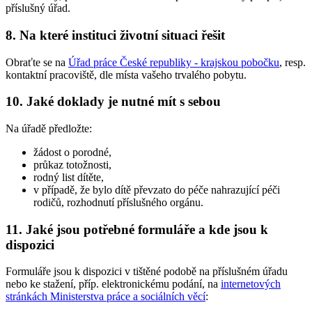
příslušný úřad.
8. Na které instituci životní situaci řešit
Obraťte se na
Úřad práce České republiky - krajskou pobočku
, resp.
kontaktní pracoviště, dle místa vašeho trvalého pobytu.
10. Jaké doklady je nutné mít s sebou
Na úřadě předložte:
žádost o porodné,
průkaz totožnosti,
rodný list dítěte,
v případě, že bylo dítě převzato do péče nahrazující péči
rodičů, rozhodnutí příslušného orgánu.
11. Jaké jsou potřebné formuláře a kde jsou k
dispozici
Formuláře jsou k dispozici v tištěné podobě na příslušném úřadu
nebo ke stažení, příp. elektronickému podání, na
internetových
stránkách Ministerstva práce a sociálních věcí
: