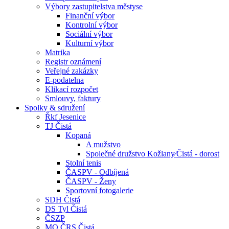
Výbory zastupitelstva městyse
Finanční výbor
Kontrolní výbor
Sociální výbor
Kulturní výbor
Matrika
Registr oznámení
Veřejné zakázky
E-podatelna
Klikací rozpočet
Smlouvy, faktury
Spolky & sdružení
Řkf Jesenice
TJ Čistá
Kopaná
A mužstvo
Společné družstvo Kožlany⁄Čistá - dorost
Stolní tenis
ČASPV - Odbíjená
ČASPV - Ženy
Sportovní fotogalerie
SDH Čistá
DS Tyl Čistá
ČSZP
MO ČRS Čistá