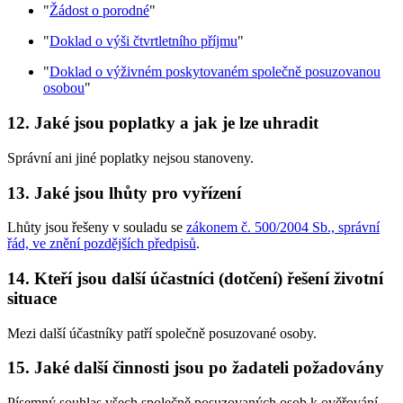
"
Žádost o porodné
"
"
Doklad o výši čtvrtletního příjmu
"
"
Doklad o výživném poskytovaném společně posuzovanou
osobou
"
12. Jaké jsou poplatky a jak je lze uhradit
Správní ani jiné poplatky nejsou stanoveny.
13. Jaké jsou lhůty pro vyřízení
Lhůty jsou řešeny v souladu se
zákonem č. 500/2004 Sb., správní
řád, ve znění pozdějších předpisů
.
14. Kteří jsou další účastníci (dotčení) řešení životní
situace
Mezi další účastníky patří společně posuzované osoby.
15. Jaké další činnosti jsou po žadateli požadovány
Písemný souhlas všech společně posuzovaných osob k ověřování