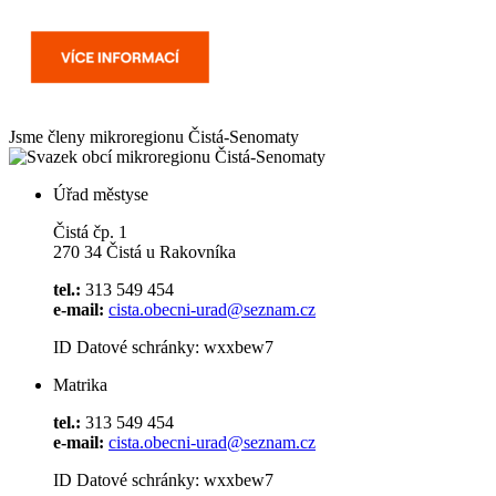
Jsme členy mikroregionu
Čistá-Senomaty
Úřad městyse
Čistá čp. 1
270 34 Čistá u Rakovníka
tel.:
313 549 454
e-mail:
cista.obecni-urad@seznam.cz
ID Datové schránky: wxxbew7
Matrika
tel.:
313 549 454
e-mail:
cista.obecni-urad@seznam.cz
ID Datové schránky: wxxbew7