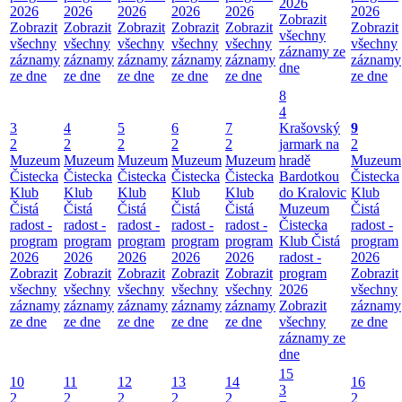
2026
2026
2026
2026
2026
2026
2026
Zobrazit
Zobrazit
Zobrazit
Zobrazit
Zobrazit
Zobrazit
Zobrazit
všechny
všechny
všechny
všechny
všechny
všechny
všechny
záznamy ze
záznamy
záznamy
záznamy
záznamy
záznamy
záznamy
dne
ze dne
ze dne
ze dne
ze dne
ze dne
ze dne
8
4
3
4
5
6
7
Krašovský
9
2
2
2
2
2
jarmark na
2
Muzeum
Muzeum
Muzeum
Muzeum
Muzeum
hradě
Muzeum
Čistecka
Čistecka
Čistecka
Čistecka
Čistecka
Bardotkou
Čistecka
Klub
Klub
Klub
Klub
Klub
do Kralovic
Klub
Čistá
Čistá
Čistá
Čistá
Čistá
Muzeum
Čistá
radost -
radost -
radost -
radost -
radost -
Čistecka
radost -
program
program
program
program
program
Klub Čistá
program
2026
2026
2026
2026
2026
radost -
2026
Zobrazit
Zobrazit
Zobrazit
Zobrazit
Zobrazit
program
Zobrazit
všechny
všechny
všechny
všechny
všechny
2026
všechny
záznamy
záznamy
záznamy
záznamy
záznamy
Zobrazit
záznamy
ze dne
ze dne
ze dne
ze dne
ze dne
všechny
ze dne
záznamy ze
dne
15
10
11
12
13
14
16
3
2
2
2
2
2
2