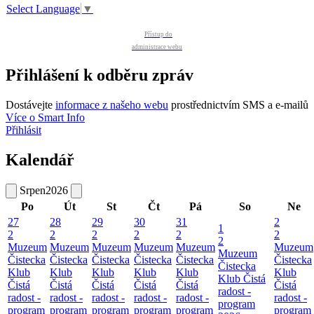
Select Language
▼
Přístup do
administrace webu
Přihlášení k odběru zpráv
Dostávejte
informace z našeho webu
prostřednictvím SMS a e-mailů
Více o Smart Info
Přihlásit
Kalendář
Srpen
2026
Po
Út
St
Čt
Pá
So
Ne
27
28
29
30
31
2
1
2
2
2
2
2
2
2
Muzeum
Muzeum
Muzeum
Muzeum
Muzeum
Muzeum
Muzeum
Čistecka
Čistecka
Čistecka
Čistecka
Čistecka
Čistecka
Čistecka
Klub
Klub
Klub
Klub
Klub
Klub
Klub Čistá
Čistá
Čistá
Čistá
Čistá
Čistá
Čistá
radost -
radost -
radost -
radost -
radost -
radost -
radost -
program
program
program
program
program
program
program