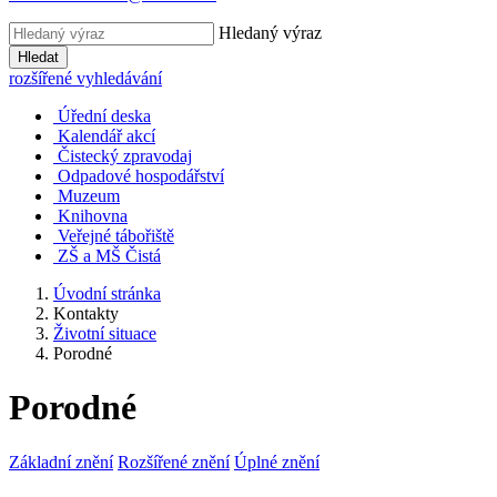
Hledaný výraz
Hledat
rozšířené vyhledávání
Úřední deska
Kalendář akcí
Čistecký zpravodaj
Odpadové hospodářství
Muzeum
Knihovna
Veřejné tábořiště
ZŠ a MŠ Čistá
Úvodní stránka
Kontakty
Životní situace
Porodné
Porodné
Základní znění
Rozšířené znění
Úplné znění