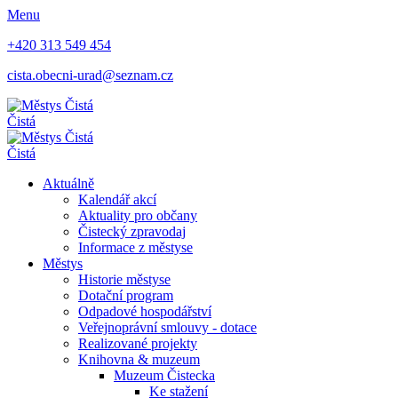
Menu
+420 313 549 454
cista.obecni-urad@seznam.cz
Čistá
Čistá
Aktuálně
Kalendář akcí
Aktuality pro občany
Čistecký zpravodaj
Informace z městyse
Městys
Historie městyse
Dotační program
Odpadové hospodářství
Veřejnoprávní smlouvy - dotace
Realizované projekty
Knihovna & muzeum
Muzeum Čistecka
Ke stažení