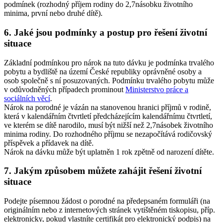
podmínek (rozhodný příjem rodiny do 2,7násobku životního
minima, první nebo druhé dítě).
6. Jaké jsou podmínky a postup pro řešení životní
situace
Základní podmínkou pro nárok na tuto dávku je podmínka trvalého
pobytu a bydliště na území České republiky oprávněné osoby a
osob společně s ní posuzovaných. Podmínku trvalého pobytu může
v odůvodněných případech prominout
Ministerstvo práce a
sociálních věcí
.
Nárok na porodné je vázán na stanovenou hranici příjmů v rodině,
která v kalendářním čtvrtletí předcházejícím kalendářnímu čtvrtletí,
ve kterém se dítě narodilo, musí být nižší než 2,7násobek životního
minima rodiny. Do rozhodného příjmu se nezapočítává rodičovský
příspěvek a přídavek na dítě.
Nárok na dávku může být uplatněn 1 rok zpětně od narození dítěte.
7. Jakým způsobem můžete zahájit řešení životní
situace
Podejte písemnou žádost o porodné na předepsaném formuláři (na
originálním nebo z internetových stránek vytištěném tiskopisu, příp.
elektronicky, pokud vlastníte certifikát pro elektronický podpis) na