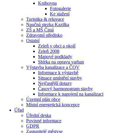
Knihovna
Fotogalerie
Ke stažení
Turistika & rekreace
Naučná stezka Kazilka
ZŠ a MŠ Čistá
Zdravotní středisko
Ostatní
Zeleň v obci a okolí
Zeleň 2008
Mapové podklady
Sbírka na opravu varhan
Výstavba kanalizace a ČOV
Informace k výstavbě
Situace umístění stavby
Nejčastější dotazy
Časový harmonogram stavby
Informace k napojení na kanalizaci
Územní plán obce
Místní energetická koncepce
Úřad
Úřední deska
Povinné informace
GDPR
Zastupitelé městyse