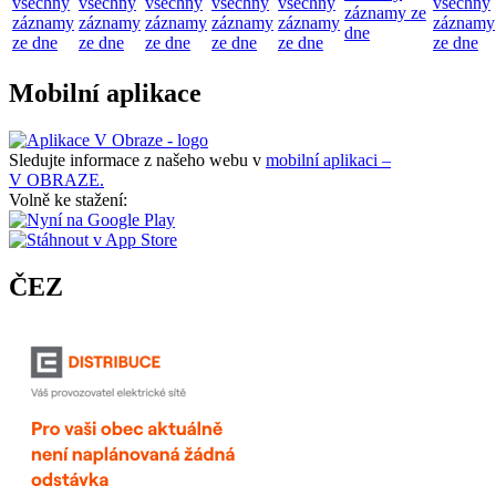
všechny
všechny
všechny
všechny
všechny
všechny
záznamy ze
záznamy
záznamy
záznamy
záznamy
záznamy
záznamy
dne
ze dne
ze dne
ze dne
ze dne
ze dne
ze dne
Mobilní aplikace
Sledujte informace z našeho webu v
mobilní aplikaci –
V OBRAZE.
Volně ke stažení:
ČEZ