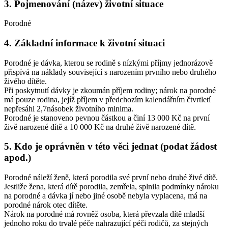
3. Pojmenování (název) životní situace
Porodné
4. Základní informace k životní situaci
Porodné je dávka, kterou se rodině s nízkými příjmy jednorázově
přispívá na náklady související s narozením prvního nebo druhého
živého dítěte.
Při poskytnutí dávky je zkoumán příjem rodiny; nárok na porodné
má pouze rodina, jejíž příjem v předchozím kalendářním čtvrtletí
nepřesáhl 2,7násobek životního minima.
Porodné je stanoveno pevnou částkou a činí 13 000 Kč na první
živě narozené dítě a 10 000 Kč na druhé živě narozené dítě.
5. Kdo je oprávněn v této věci jednat (podat žádost
apod.)
Porodné náleží ženě, která porodila své první nebo druhé živé dítě.
Jestliže žena, která dítě porodila, zemřela, splnila podmínky nároku
na porodné a dávka jí nebo jiné osobě nebyla vyplacena, má na
porodné nárok otec dítěte.
Nárok na porodné má rovněž osoba, která převzala dítě mladší
jednoho roku do trvalé péče nahrazující péči rodičů, za stejných