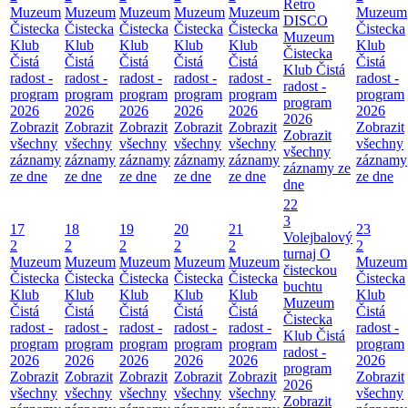
Retro
Muzeum
Muzeum
Muzeum
Muzeum
Muzeum
Muzeum
DISCO
Čistecka
Čistecka
Čistecka
Čistecka
Čistecka
Čistecka
Muzeum
Klub
Klub
Klub
Klub
Klub
Klub
Čistecka
Čistá
Čistá
Čistá
Čistá
Čistá
Čistá
Klub Čistá
radost -
radost -
radost -
radost -
radost -
radost -
radost -
program
program
program
program
program
program
program
2026
2026
2026
2026
2026
2026
2026
Zobrazit
Zobrazit
Zobrazit
Zobrazit
Zobrazit
Zobrazit
Zobrazit
všechny
všechny
všechny
všechny
všechny
všechny
všechny
záznamy
záznamy
záznamy
záznamy
záznamy
záznamy
záznamy ze
ze dne
ze dne
ze dne
ze dne
ze dne
ze dne
dne
22
3
17
18
19
20
21
23
Volejbalový
2
2
2
2
2
2
turnaj O
Muzeum
Muzeum
Muzeum
Muzeum
Muzeum
Muzeum
čisteckou
Čistecka
Čistecka
Čistecka
Čistecka
Čistecka
Čistecka
buchtu
Klub
Klub
Klub
Klub
Klub
Klub
Muzeum
Čistá
Čistá
Čistá
Čistá
Čistá
Čistá
Čistecka
radost -
radost -
radost -
radost -
radost -
radost -
Klub Čistá
program
program
program
program
program
program
radost -
2026
2026
2026
2026
2026
2026
program
Zobrazit
Zobrazit
Zobrazit
Zobrazit
Zobrazit
Zobrazit
2026
všechny
všechny
všechny
všechny
všechny
všechny
Zobrazit