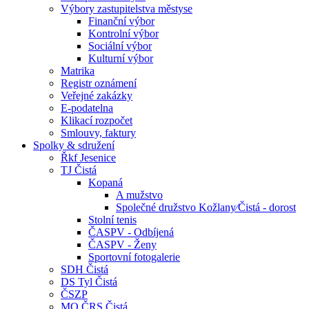
Výbory zastupitelstva městyse
Finanční výbor
Kontrolní výbor
Sociální výbor
Kulturní výbor
Matrika
Registr oznámení
Veřejné zakázky
E-podatelna
Klikací rozpočet
Smlouvy, faktury
Spolky & sdružení
Řkf Jesenice
TJ Čistá
Kopaná
A mužstvo
Společné družstvo Kožlany⁄Čistá - dorost
Stolní tenis
ČASPV - Odbíjená
ČASPV - Ženy
Sportovní fotogalerie
SDH Čistá
DS Tyl Čistá
ČSZP
MO ČRS Čistá