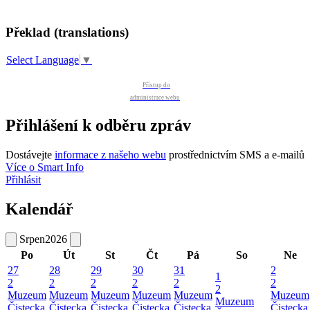
Překlad (translations)
Select Language
▼
Přístup do
administrace webu
Přihlášení k odběru zpráv
Dostávejte
informace z našeho webu
prostřednictvím SMS a e-mailů
Více o Smart Info
Přihlásit
Kalendář
Srpen
2026
Po
Út
St
Čt
Pá
So
Ne
27
28
29
30
31
2
1
2
2
2
2
2
2
2
Muzeum
Muzeum
Muzeum
Muzeum
Muzeum
Muzeum
Muzeum
Čistecka
Čistecka
Čistecka
Čistecka
Čistecka
Čistecka