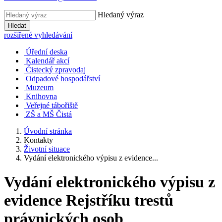
Hledaný výraz
Hledat
rozšířené vyhledávání
Úřední deska
Kalendář akcí
Čistecký zpravodaj
Odpadové hospodářství
Muzeum
Knihovna
Veřejné tábořiště
ZŠ a MŠ Čistá
Úvodní stránka
Kontakty
Životní situace
Vydání elektronického výpisu z evidence...
Vydání elektronického výpisu z
evidence Rejstříku trestů
právnických osob