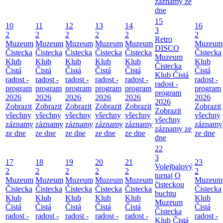
záznamy ze
dne
15
10
11
12
13
14
16
3
2
2
2
2
2
2
Retro
Muzeum
Muzeum
Muzeum
Muzeum
Muzeum
Muzeum
DISCO
Čistecka
Čistecka
Čistecka
Čistecka
Čistecka
Čistecka
Muzeum
Klub
Klub
Klub
Klub
Klub
Klub
Čistecka
Čistá
Čistá
Čistá
Čistá
Čistá
Čistá
Klub Čistá
radost -
radost -
radost -
radost -
radost -
radost -
radost -
program
program
program
program
program
program
program
2026
2026
2026
2026
2026
2026
2026
Zobrazit
Zobrazit
Zobrazit
Zobrazit
Zobrazit
Zobrazit
Zobrazit
všechny
všechny
všechny
všechny
všechny
všechny
všechny
záznamy
záznamy
záznamy
záznamy
záznamy
záznamy
záznamy ze
ze dne
ze dne
ze dne
ze dne
ze dne
ze dne
dne
22
3
17
18
19
20
21
23
Volejbalový
2
2
2
2
2
2
turnaj O
Muzeum
Muzeum
Muzeum
Muzeum
Muzeum
Muzeum
čisteckou
Čistecka
Čistecka
Čistecka
Čistecka
Čistecka
Čistecka
buchtu
Klub
Klub
Klub
Klub
Klub
Klub
Muzeum
Čistá
Čistá
Čistá
Čistá
Čistá
Čistá
Čistecka
radost -
radost -
radost -
radost -
radost -
radost -
Klub Čistá