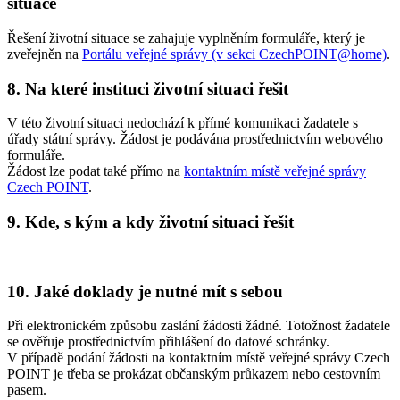
situace
Řešení životní situace se zahajuje vyplněním formuláře, který je
zveřejněn na
Portálu veřejné správy (v sekci CzechPOINT@home)
.
8. Na které instituci životní situaci řešit
V této životní situaci nedochází k přímé komunikaci žadatele s
úřady státní správy. Žádost je podávána prostřednictvím webového
formuláře.
Žádost lze podat také přímo na
kontaktním místě veřejné správy
Czech POINT
.
9. Kde, s kým a kdy životní situaci řešit
10. Jaké doklady je nutné mít s sebou
Při elektronickém způsobu zaslání žádosti žádné. Totožnost žadatele
se ověřuje prostřednictvím přihlášení do datové schránky.
V případě podání žádosti na kontaktním místě veřejné správy Czech
POINT je třeba se prokázat občanským průkazem nebo cestovním
pasem.