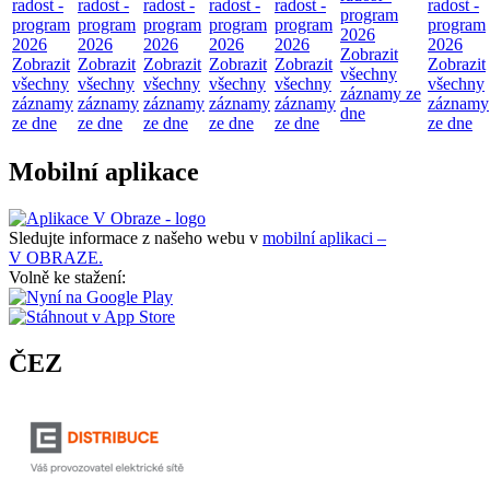
radost -
radost -
radost -
radost -
radost -
radost -
program
program
program
program
program
program
program
2026
2026
2026
2026
2026
2026
2026
Zobrazit
Zobrazit
Zobrazit
Zobrazit
Zobrazit
Zobrazit
Zobrazit
všechny
všechny
všechny
všechny
všechny
všechny
všechny
záznamy ze
záznamy
záznamy
záznamy
záznamy
záznamy
záznamy
dne
ze dne
ze dne
ze dne
ze dne
ze dne
ze dne
Mobilní aplikace
Sledujte informace z našeho webu v
mobilní aplikaci –
V OBRAZE.
Volně ke stažení:
ČEZ