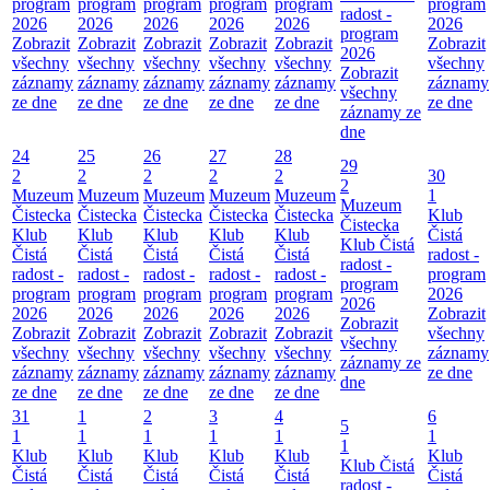
program
program
program
program
program
program
radost -
2026
2026
2026
2026
2026
2026
program
Zobrazit
Zobrazit
Zobrazit
Zobrazit
Zobrazit
Zobrazit
2026
všechny
všechny
všechny
všechny
všechny
všechny
Zobrazit
záznamy
záznamy
záznamy
záznamy
záznamy
záznamy
všechny
ze dne
ze dne
ze dne
ze dne
ze dne
ze dne
záznamy ze
dne
24
25
26
27
28
29
2
2
2
2
2
30
2
Muzeum
Muzeum
Muzeum
Muzeum
Muzeum
1
Muzeum
Čistecka
Čistecka
Čistecka
Čistecka
Čistecka
Klub
Čistecka
Klub
Klub
Klub
Klub
Klub
Čistá
Klub Čistá
Čistá
Čistá
Čistá
Čistá
Čistá
radost -
radost -
radost -
radost -
radost -
radost -
radost -
program
program
program
program
program
program
program
2026
2026
2026
2026
2026
2026
2026
Zobrazit
Zobrazit
Zobrazit
Zobrazit
Zobrazit
Zobrazit
Zobrazit
všechny
všechny
všechny
všechny
všechny
všechny
všechny
záznamy
záznamy ze
záznamy
záznamy
záznamy
záznamy
záznamy
ze dne
dne
ze dne
ze dne
ze dne
ze dne
ze dne
31
1
2
3
4
6
5
1
1
1
1
1
1
1
Klub
Klub
Klub
Klub
Klub
Klub
Klub Čistá
Čistá
Čistá
Čistá
Čistá
Čistá
Čistá
radost -