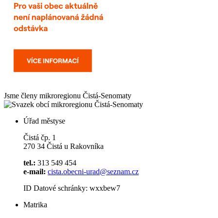
Jsme členy mikroregionu
Čistá-Senomaty
Úřad městyse
Čistá čp. 1
270 34 Čistá u Rakovníka
tel.:
313 549 454
e-mail:
cista.obecni-urad@seznam.cz
ID Datové schránky: wxxbew7
Matrika