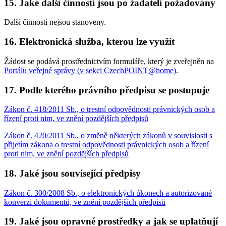
15. Jaké další činnosti jsou po žadateli požadovány
Další činnosti nejsou stanoveny.
16. Elektronická služba, kterou lze využít
Žádost se podává prostřednictvím formuláře, který je zveřejněn na
Portálu veřejné správy (v sekci CzechPOINT@home)
.
17. Podle kterého právního předpisu se postupuje
Zákon č. 418/2011 Sb., o trestní odpovědnosti právnických osob a
řízení proti nim, ve znění pozdějších předpisů
Zákon č. 420/2011 Sb., o změně některých zákonů v souvislosti s
přijetím zákona o trestní odpovědnosti právnických osob a řízení
proti nim, ve znění pozdějších předpisů
18. Jaké jsou související předpisy
Zákon č. 300/2008 Sb., o elektronických úkonech a autorizované
konverzi dokumentů, ve znění pozdějších předpisů
19. Jaké jsou opravné prostředky a jak se uplatňují