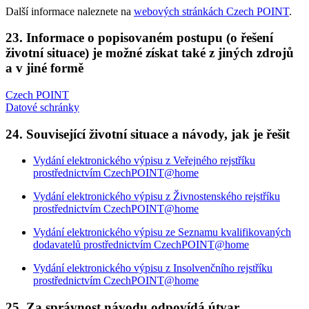
Další informace naleznete na
webových stránkách Czech POINT
.
23. Informace o popisovaném postupu (o řešení
životní situace) je možné získat také z jiných zdrojů
a v jiné formě
Czech POINT
Datové schránky
24. Související životní situace a návody, jak je řešit
Vydání elektronického výpisu z Veřejného rejstříku
prostřednictvím CzechPOINT@home
Vydání elektronického výpisu z Živnostenského rejstříku
prostřednictvím CzechPOINT@home
Vydání elektronického výpisu ze Seznamu kvalifikovaných
dodavatelů prostřednictvím CzechPOINT@home
Vydání elektronického výpisu z Insolvenčního rejstříku
prostřednictvím CzechPOINT@home
25. Za správnost návodu odpovídá útvar