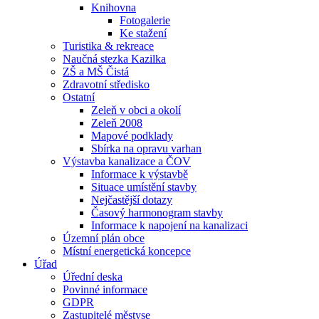
Knihovna
Fotogalerie
Ke stažení
Turistika & rekreace
Naučná stezka Kazilka
ZŠ a MŠ Čistá
Zdravotní středisko
Ostatní
Zeleň v obci a okolí
Zeleň 2008
Mapové podklady
Sbírka na opravu varhan
Výstavba kanalizace a ČOV
Informace k výstavbě
Situace umístění stavby
Nejčastější dotazy
Časový harmonogram stavby
Informace k napojení na kanalizaci
Územní plán obce
Místní energetická koncepce
Úřad
Úřední deska
Povinné informace
GDPR
Zastupitelé městyse