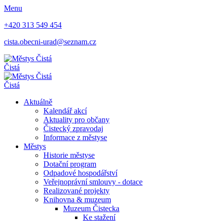
Menu
+420 313 549 454
cista.obecni-urad@seznam.cz
Čistá
Čistá
Aktuálně
Kalendář akcí
Aktuality pro občany
Čistecký zpravodaj
Informace z městyse
Městys
Historie městyse
Dotační program
Odpadové hospodářství
Veřejnoprávní smlouvy - dotace
Realizované projekty
Knihovna & muzeum
Muzeum Čistecka
Ke stažení