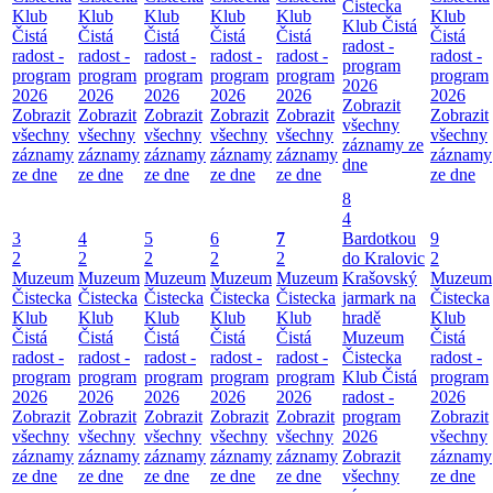
Čistecka
Klub
Klub
Klub
Klub
Klub
Klub
Klub Čistá
Čistá
Čistá
Čistá
Čistá
Čistá
Čistá
radost -
radost -
radost -
radost -
radost -
radost -
radost -
program
program
program
program
program
program
program
2026
2026
2026
2026
2026
2026
2026
Zobrazit
Zobrazit
Zobrazit
Zobrazit
Zobrazit
Zobrazit
Zobrazit
všechny
všechny
všechny
všechny
všechny
všechny
všechny
záznamy ze
záznamy
záznamy
záznamy
záznamy
záznamy
záznamy
dne
ze dne
ze dne
ze dne
ze dne
ze dne
ze dne
8
4
3
4
5
6
7
Bardotkou
9
2
2
2
2
2
do Kralovic
2
Muzeum
Muzeum
Muzeum
Muzeum
Muzeum
Krašovský
Muzeum
Čistecka
Čistecka
Čistecka
Čistecka
Čistecka
jarmark na
Čistecka
Klub
Klub
Klub
Klub
Klub
hradě
Klub
Čistá
Čistá
Čistá
Čistá
Čistá
Muzeum
Čistá
radost -
radost -
radost -
radost -
radost -
Čistecka
radost -
program
program
program
program
program
Klub Čistá
program
2026
2026
2026
2026
2026
radost -
2026
Zobrazit
Zobrazit
Zobrazit
Zobrazit
Zobrazit
program
Zobrazit
všechny
všechny
všechny
všechny
všechny
2026
všechny
záznamy
záznamy
záznamy
záznamy
záznamy
Zobrazit
záznamy
ze dne
ze dne
ze dne
ze dne
ze dne
všechny
ze dne