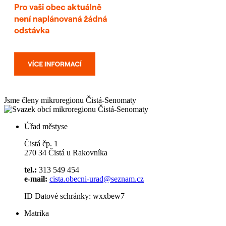
Jsme členy mikroregionu
Čistá-Senomaty
Úřad městyse
Čistá čp. 1
270 34 Čistá u Rakovníka
tel.:
313 549 454
e-mail:
cista.obecni-urad@seznam.cz
ID Datové schránky: wxxbew7
Matrika