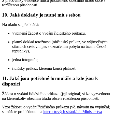
S pracovníky evidence řidičů příslušného obecního úřadu obce s
rozšířenou působností.
10. Jaké doklady je nutné mít s sebou
Na úřadu se předkládá:
vyplněná žádost o vydání řidičského průkazu,
platný doklad totožnosti (občanský průkaz, ve výjimečných
situacích cestovní pas s označením pobytu na území České
republiky),
jedna fotografie,
řidičský průkaz, kterému končí platnost.
11. Jaké jsou potřebné formuláře a kde jsou k
dispozici
Žádost o vydání řidičského průkazu (její originál) si lze vyzvednout
na kterémkoliv obecním úřadu obce s rozšířenou působností.
Vzor žádosti o vydání řidičského průkazu (vč. návodu na vyplnění)
si můžete prohlédnout na
internetových stránkách Ministerstva