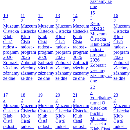
záznamy ze
dne
15
10
11
12
13
14
16
3
2
2
2
2
2
2
Retro
Muzeum
Muzeum
Muzeum
Muzeum
Muzeum
Muzeum
DISCO
Čistecka
Čistecka
Čistecka
Čistecka
Čistecka
Čistecka
Muzeum
Klub
Klub
Klub
Klub
Klub
Klub
Čistecka
Čistá
Čistá
Čistá
Čistá
Čistá
Čistá
Klub Čistá
radost -
radost -
radost -
radost -
radost -
radost -
radost -
program
program
program
program
program
program
program
2026
2026
2026
2026
2026
2026
2026
Zobrazit
Zobrazit
Zobrazit
Zobrazit
Zobrazit
Zobrazit
Zobrazit
všechny
všechny
všechny
všechny
všechny
všechny
všechny
záznamy
záznamy
záznamy
záznamy
záznamy
záznamy
záznamy ze
ze dne
ze dne
ze dne
ze dne
ze dne
ze dne
dne
22
3
17
18
19
20
21
23
Volejbalový
2
2
2
2
2
2
turnaj O
Muzeum
Muzeum
Muzeum
Muzeum
Muzeum
Muzeum
čisteckou
Čistecka
Čistecka
Čistecka
Čistecka
Čistecka
Čistecka
buchtu
Klub
Klub
Klub
Klub
Klub
Klub
Muzeum
Čistá
Čistá
Čistá
Čistá
Čistá
Čistá
Čistecka
radost -
radost -
radost -
radost -
radost -
radost -
Klub Čistá