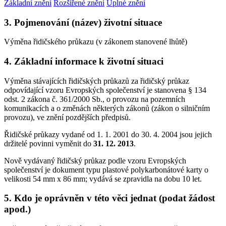
Základní znění
Rozšířené znění
Úplné znění
3. Pojmenování (název) životní situace
Výměna řidičského průkazu (v zákonem stanovené lhůtě)
4. Základní informace k životní situaci
Výměna stávajících řidičských průkazů za řidičský průkaz
odpovídající vzoru Evropských společenství je stanovena § 134
odst. 2 zákona č. 361/2000 Sb., o provozu na pozemních
komunikacích a o změnách některých zákonů (zákon o silničním
provozu), ve znění pozdějších předpisů.
Řidičské průkazy vydané od 1. 1. 2001 do 30. 4. 2004 jsou jejich
držitelé povinni vyměnit do
31. 12. 2013
.
Nově vydávaný řidičský průkaz podle vzoru Evropských
společenství je dokument typu plastové polykarbonátové karty o
velikosti 54 mm x 86 mm; vydává se zpravidla na dobu 10 let.
5. Kdo je oprávněn v této věci jednat (podat žádost
apod.)