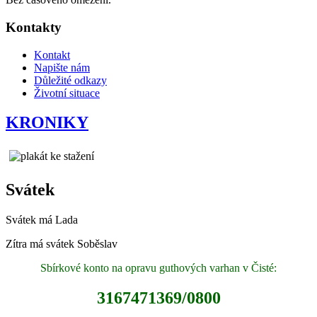
Kontakty
Kontakt
Napište nám
Důležité odkazy
Životní situace
KRONIKY
Svátek
Svátek má
Lada
Zítra má svátek
Soběslav
Sbírkové konto na opravu guthových varhan v Čisté:
3167471369/0800