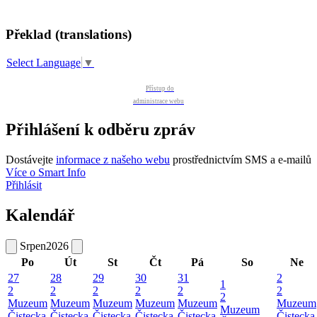
Překlad (translations)
Select Language
▼
Přístup do
administrace webu
Přihlášení k odběru zpráv
Dostávejte
informace z našeho webu
prostřednictvím SMS a e-mailů
Více o Smart Info
Přihlásit
Kalendář
Srpen
2026
Po
Út
St
Čt
Pá
So
Ne
27
28
29
30
31
2
1
2
2
2
2
2
2
2
Muzeum
Muzeum
Muzeum
Muzeum
Muzeum
Muzeum
Muzeum
Čistecka
Čistecka
Čistecka
Čistecka
Čistecka
Čistecka