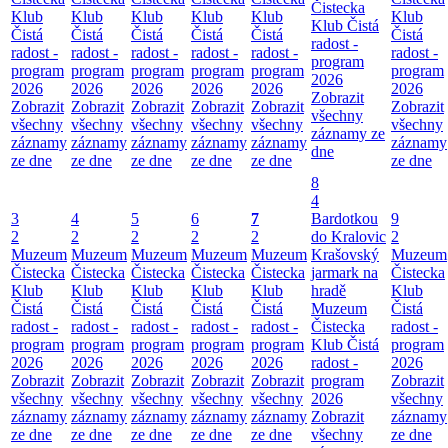
Čistecka
Klub
Klub
Klub
Klub
Klub
Klub
Klub Čistá
Čistá
Čistá
Čistá
Čistá
Čistá
Čistá
radost -
radost -
radost -
radost -
radost -
radost -
radost -
program
program
program
program
program
program
program
2026
2026
2026
2026
2026
2026
2026
Zobrazit
Zobrazit
Zobrazit
Zobrazit
Zobrazit
Zobrazit
Zobrazit
všechny
všechny
všechny
všechny
všechny
všechny
všechny
záznamy ze
záznamy
záznamy
záznamy
záznamy
záznamy
záznamy
dne
ze dne
ze dne
ze dne
ze dne
ze dne
ze dne
8
4
3
4
5
6
7
Bardotkou
9
2
2
2
2
2
do Kralovic
2
Muzeum
Muzeum
Muzeum
Muzeum
Muzeum
Krašovský
Muzeum
Čistecka
Čistecka
Čistecka
Čistecka
Čistecka
jarmark na
Čistecka
Klub
Klub
Klub
Klub
Klub
hradě
Klub
Čistá
Čistá
Čistá
Čistá
Čistá
Muzeum
Čistá
radost -
radost -
radost -
radost -
radost -
Čistecka
radost -
program
program
program
program
program
Klub Čistá
program
2026
2026
2026
2026
2026
radost -
2026
Zobrazit
Zobrazit
Zobrazit
Zobrazit
Zobrazit
program
Zobrazit
všechny
všechny
všechny
všechny
všechny
2026
všechny
záznamy
záznamy
záznamy
záznamy
záznamy
Zobrazit
záznamy
ze dne
ze dne
ze dne
ze dne
ze dne
všechny
ze dne