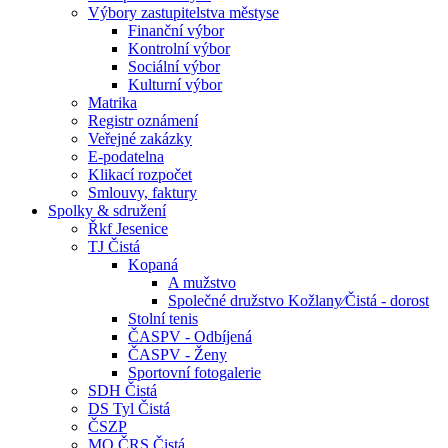
Výbory zastupitelstva městyse
Finanční výbor
Kontrolní výbor
Sociální výbor
Kulturní výbor
Matrika
Registr oznámení
Veřejné zakázky
E-podatelna
Klikací rozpočet
Smlouvy, faktury
Spolky & sdružení
Řkf Jesenice
TJ Čistá
Kopaná
A mužstvo
Společné družstvo Kožlany⁄Čistá - dorost
Stolní tenis
ČASPV - Odbíjená
ČASPV - Ženy
Sportovní fotogalerie
SDH Čistá
DS Tyl Čistá
ČSZP
MO ČRS Čistá