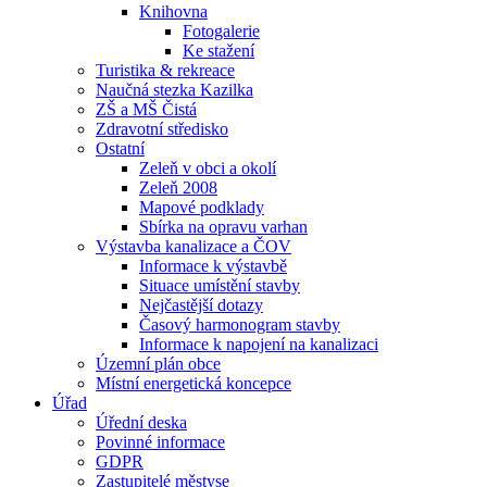
Knihovna
Fotogalerie
Ke stažení
Turistika & rekreace
Naučná stezka Kazilka
ZŠ a MŠ Čistá
Zdravotní středisko
Ostatní
Zeleň v obci a okolí
Zeleň 2008
Mapové podklady
Sbírka na opravu varhan
Výstavba kanalizace a ČOV
Informace k výstavbě
Situace umístění stavby
Nejčastější dotazy
Časový harmonogram stavby
Informace k napojení na kanalizaci
Územní plán obce
Místní energetická koncepce
Úřad
Úřední deska
Povinné informace
GDPR
Zastupitelé městyse