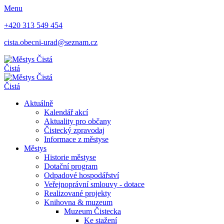
Menu
+420 313 549 454
cista.obecni-urad@seznam.cz
Čistá
Čistá
Aktuálně
Kalendář akcí
Aktuality pro občany
Čistecký zpravodaj
Informace z městyse
Městys
Historie městyse
Dotační program
Odpadové hospodářství
Veřejnoprávní smlouvy - dotace
Realizované projekty
Knihovna & muzeum
Muzeum Čistecka
Ke stažení