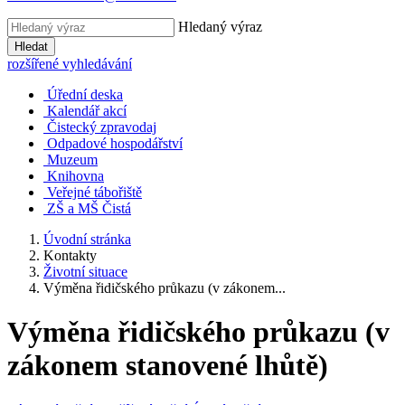
Hledaný výraz
Hledat
rozšířené vyhledávání
Úřední deska
Kalendář akcí
Čistecký zpravodaj
Odpadové hospodářství
Muzeum
Knihovna
Veřejné tábořiště
ZŠ a MŠ Čistá
Úvodní stránka
Kontakty
Životní situace
Výměna řidičského průkazu (v zákonem...
Výměna řidičského průkazu (v
zákonem stanovené lhůtě)