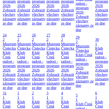
program
program
program
program
program
program
radost -
2026
2026
2026
2026
2026
2026
program
Zobrazit
Zobrazit
Zobrazit
Zobrazit
Zobrazit
Zobrazit
2026
všechny
všechny
všechny
všechny
všechny
všechny
Zobrazit
záznamy
záznamy
záznamy
záznamy
záznamy
záznamy
všechny
ze dne
ze dne
ze dne
ze dne
ze dne
ze dne
záznamy ze
dne
24
25
26
27
28
29
2
2
2
2
2
30
2
Muzeum
Muzeum
Muzeum
Muzeum
Muzeum
1
Muzeum
Čistecka
Čistecka
Čistecka
Čistecka
Čistecka
Klub
Čistecka
Klub
Klub
Klub
Klub
Klub
Čistá
Klub Čistá
Čistá
Čistá
Čistá
Čistá
Čistá
radost -
radost -
radost -
radost -
radost -
radost -
radost -
program
program
program
program
program
program
program
2026
2026
2026
2026
2026
2026
2026
Zobrazit
Zobrazit
Zobrazit
Zobrazit
Zobrazit
Zobrazit
Zobrazit
všechny
všechny
všechny
všechny
všechny
všechny
všechny
záznamy
záznamy ze
záznamy
záznamy
záznamy
záznamy
záznamy
ze dne
dne
ze dne
ze dne
ze dne
ze dne
ze dne
31
1
2
3
4
6
5
1
1
1
1
1
1
1
Klub
Klub
Klub
Klub
Klub
Klub
Klub Čistá
Čistá
Čistá
Čistá
Čistá
Čistá
Čistá
radost -