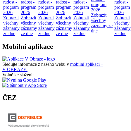
radost -
radost -
radost -
radost -
radost -
radost -
program
program
program
program
program
program
program
2026
2026
2026
2026
2026
2026
2026
Zobrazit
Zobrazit
Zobrazit
Zobrazit
Zobrazit
Zobrazit
Zobrazit
všechny
všechny
všechny
všechny
všechny
všechny
všechny
záznamy ze
záznamy
záznamy
záznamy
záznamy
záznamy
záznamy
dne
ze dne
ze dne
ze dne
ze dne
ze dne
ze dne
Mobilní aplikace
Sledujte informace z našeho webu v
mobilní aplikaci –
V OBRAZE.
Volně ke stažení:
ČEZ