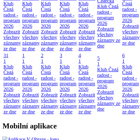
Čistecka
Klub
Klub
Klub
Klub
Klub
Čistá
Klub Čistá
Čistá
Čistá
Čistá
Čistá
Čistá
radost -
radost -
radost -
radost -
radost -
radost -
radost -
program
program
program
program
program
program
program
2026
2026
2026
2026
2026
2026
2026
Zobrazit
Zobrazit
Zobrazit
Zobrazit
Zobrazit
Zobrazit
Zobrazit
všechny
všechny
všechny
všechny
všechny
všechny
všechny
záznamy
záznamy ze
záznamy
záznamy
záznamy
záznamy
záznamy
ze dne
dne
ze dne
ze dne
ze dne
ze dne
ze dne
31
1
2
3
4
6
5
1
1
1
1
1
1
1
Klub
Klub
Klub
Klub
Klub
Klub
Klub Čistá
Čistá
Čistá
Čistá
Čistá
Čistá
Čistá
radost -
radost -
radost -
radost -
radost -
radost -
radost -
program
program
program
program
program
program
program
2026
2026
2026
2026
2026
2026
2026
Zobrazit
Zobrazit
Zobrazit
Zobrazit
Zobrazit
Zobrazit
Zobrazit
všechny
všechny
všechny
všechny
všechny
všechny
všechny
záznamy ze
záznamy
záznamy
záznamy
záznamy
záznamy
záznamy
dne
ze dne
ze dne
ze dne
ze dne
ze dne
ze dne
Mobilní aplikace