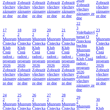
2026
Zobrazit
Zobrazit
Zobrazit
Zobrazit
Zobrazit
Zobrazit
Zobrazit
všechny
všechny
všechny
všechny
všechny
všechny
všechny
záznamy
záznamy
záznamy
záznamy
záznamy
záznamy
záznamy ze
ze dne
ze dne
ze dne
ze dne
ze dne
ze dne
dne
22
3
17
18
19
20
21
23
Volejbalový
2
2
2
2
2
2
turnaj O
Muzeum
Muzeum
Muzeum
Muzeum
Muzeum
Muzeum
čisteckou
Čistecka
Čistecka
Čistecka
Čistecka
Čistecka
Čistecka
buchtu
Klub
Klub
Klub
Klub
Klub
Klub
Muzeum
Čistá
Čistá
Čistá
Čistá
Čistá
Čistá
Čistecka
radost -
radost -
radost -
radost -
radost -
radost -
Klub Čistá
program
program
program
program
program
program
radost -
2026
2026
2026
2026
2026
2026
program
Zobrazit
Zobrazit
Zobrazit
Zobrazit
Zobrazit
Zobrazit
2026
všechny
všechny
všechny
všechny
všechny
všechny
Zobrazit
záznamy
záznamy
záznamy
záznamy
záznamy
záznamy
všechny
ze dne
ze dne
ze dne
ze dne
ze dne
ze dne
záznamy ze
dne
24
25
26
27
28
29
2
2
2
2
2
30
2
Muzeum
Muzeum
Muzeum
Muzeum
Muzeum
1
Muzeum
Čistecka
Čistecka
Čistecka
Čistecka
Čistecka
Klub