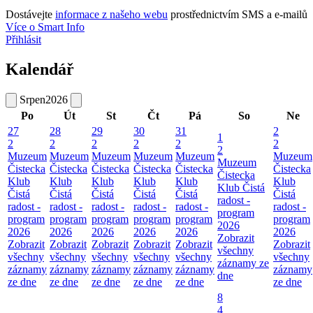
Dostávejte
informace z našeho webu
prostřednictvím SMS a e-mailů
Více o Smart Info
Přihlásit
Kalendář
Srpen
2026
Po
Út
St
Čt
Pá
So
Ne
27
28
29
30
31
2
1
2
2
2
2
2
2
2
Muzeum
Muzeum
Muzeum
Muzeum
Muzeum
Muzeum
Muzeum
Čistecka
Čistecka
Čistecka
Čistecka
Čistecka
Čistecka
Čistecka
Klub
Klub
Klub
Klub
Klub
Klub
Klub Čistá
Čistá
Čistá
Čistá
Čistá
Čistá
Čistá
radost -
radost -
radost -
radost -
radost -
radost -
radost -
program
program
program
program
program
program
program
2026
2026
2026
2026
2026
2026
2026
Zobrazit
Zobrazit
Zobrazit
Zobrazit
Zobrazit
Zobrazit
Zobrazit
všechny
všechny
všechny
všechny
všechny
všechny
všechny
záznamy ze
záznamy
záznamy
záznamy
záznamy
záznamy
záznamy
dne
ze dne
ze dne
ze dne
ze dne
ze dne
ze dne
8
4