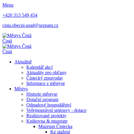
Menu
+420 313 549 454
cista.obecni-urad@seznam.cz
Čistá
Čistá
Aktuálně
Kalendář akcí
Aktuality pro občany
Čistecký zpravodaj
Informace z městyse
Městys
Historie městyse
Dotační program
Odpadové hospodářství
Veřejnoprávní smlouvy - dotace
Realizované projekty
Knihovna & muzeum
Muzeum Čistecka
Ke stažení