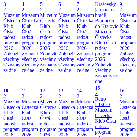
3
4
5
6
7
Krašovský
9
2
2
2
2
2
jarmark na
2
Muzeum
Muzeum
Muzeum
Muzeum
Muzeum
hradě
Muzeum
Čistecka
Čistecka
Čistecka
Čistecka
Čistecka
Bardotkou
Čistecka
Klub
Klub
Klub
Klub
Klub
do Kralovic
Klub
Čistá
Čistá
Čistá
Čistá
Čistá
Muzeum
Čistá
radost -
radost -
radost -
radost -
radost -
Čistecka
radost -
program
program
program
program
program
Klub Čistá
program
2026
2026
2026
2026
2026
radost -
2026
Zobrazit
Zobrazit
Zobrazit
Zobrazit
Zobrazit
program
Zobrazit
všechny
všechny
všechny
všechny
všechny
2026
všechny
záznamy
záznamy
záznamy
záznamy
záznamy
Zobrazit
záznamy
ze dne
ze dne
ze dne
ze dne
ze dne
všechny
ze dne
záznamy ze
dne
15
10
11
12
13
14
16
3
2
2
2
2
2
2
Retro
Muzeum
Muzeum
Muzeum
Muzeum
Muzeum
Muzeum
DISCO
Čistecka
Čistecka
Čistecka
Čistecka
Čistecka
Čistecka
Muzeum
Klub
Klub
Klub
Klub
Klub
Klub
Čistecka
Čistá
Čistá
Čistá
Čistá
Čistá
Čistá
Klub Čistá
radost -
radost -
radost -
radost -
radost -
radost -
radost -
program
program
program
program
program
program
program
2026
2026
2026
2026
2026
2026