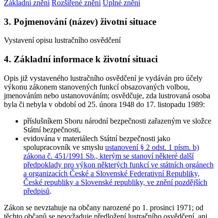
Základní znění
Rozšířené znění
Úplné znění
3. Pojmenování (název) životní situace
Vystavení opisu lustračního osvědčení
4. Základní informace k životní situaci
Opis již vystaveného lustračního osvědčení je vydáván pro účely
výkonu zákonem stanovených funkcí obsazovaných volbou,
jmenováním nebo ustanovováním; osvědčuje, zda lustrovaná osoba
byla či nebyla v období od 25. února 1948 do 17. listopadu 1989:
příslušníkem Sboru národní bezpečnosti zařazeným ve složce
Státní bezpečnosti,
evidována v materiálech Státní bezpečnosti jako
spolupracovník ve smyslu
ustanovení § 2 odst. 1 písm. b)
zákona č. 451/1991 Sb., kterým se stanoví některé další
předpoklady pro výkon některých funkcí ve státních orgánech
a organizacích České a Slovenské Federativní Republiky,
České republiky a Slovenské republiky, ve znění pozdějších
předpisů
.
Zákon se nevztahuje na občany narozené po 1. prosinci 1971; od
těchto občanů se nevyžaduje předložení lustračního osvědčení, ani