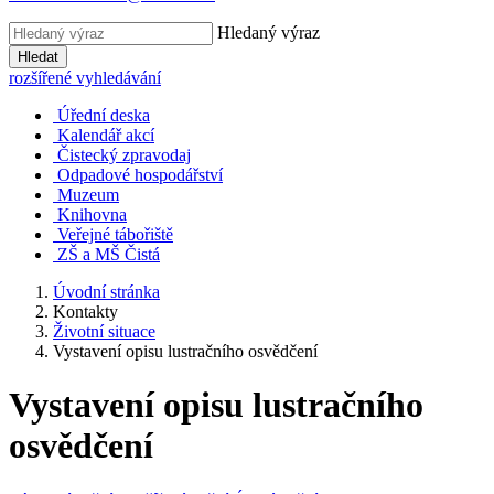
Hledaný výraz
Hledat
rozšířené vyhledávání
Úřední deska
Kalendář akcí
Čistecký zpravodaj
Odpadové hospodářství
Muzeum
Knihovna
Veřejné tábořiště
ZŠ a MŠ Čistá
Úvodní stránka
Kontakty
Životní situace
Vystavení opisu lustračního osvědčení
Vystavení opisu lustračního
osvědčení