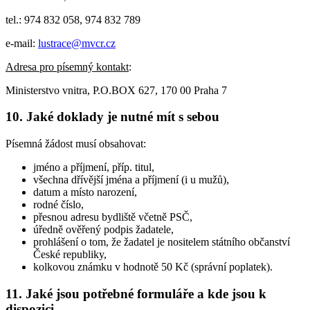
tel.: 974 832 058, 974 832 789
e-mail:
lustrace@mvcr.cz
Adresa pro písemný kontakt
:
Ministerstvo vnitra, P.O.BOX 627, 170 00 Praha 7
10. Jaké doklady je nutné mít s sebou
Písemná žádost musí obsahovat:
jméno a příjmení, příp. titul,
všechna dřívější jména a příjmení (i u mužů),
datum a místo narození,
rodné číslo,
přesnou adresu bydliště včetně PSČ,
úředně ověřený podpis žadatele,
prohlášení o tom, že žadatel je nositelem státního občanství
České republiky,
kolkovou známku v hodnotě 50 Kč (správní poplatek).
11. Jaké jsou potřebné formuláře a kde jsou k
dispozici