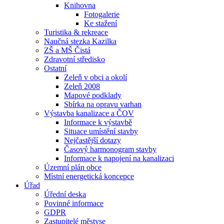
Knihovna
Fotogalerie
Ke stažení
Turistika & rekreace
Naučná stezka Kazilka
ZŠ a MŠ Čistá
Zdravotní středisko
Ostatní
Zeleň v obci a okolí
Zeleň 2008
Mapové podklady
Sbírka na opravu varhan
Výstavba kanalizace a ČOV
Informace k výstavbě
Situace umístění stavby
Nejčastější dotazy
Časový harmonogram stavby
Informace k napojení na kanalizaci
Územní plán obce
Místní energetická koncepce
Úřad
Úřední deska
Povinné informace
GDPR
Zastupitelé městyse