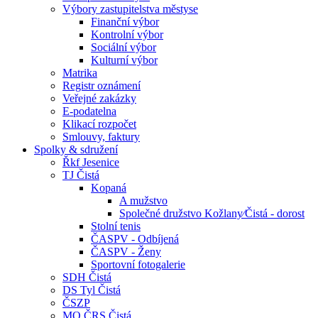
Výbory zastupitelstva městyse
Finanční výbor
Kontrolní výbor
Sociální výbor
Kulturní výbor
Matrika
Registr oznámení
Veřejné zakázky
E-podatelna
Klikací rozpočet
Smlouvy, faktury
Spolky & sdružení
Řkf Jesenice
TJ Čistá
Kopaná
A mužstvo
Společné družstvo Kožlany⁄Čistá - dorost
Stolní tenis
ČASPV - Odbíjená
ČASPV - Ženy
Sportovní fotogalerie
SDH Čistá
DS Tyl Čistá
ČSZP
MO ČRS Čistá