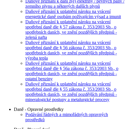
Daňové přiznání k dani z(e) elektřiny / pevných paliv /
zemního plynu a některých dalších plynů
Daňové přiznání k uplatnění nároku na vrácení
energetické daně osobám požívajícím výsad a imunit
Daňové přiznání k uplatnění nároku na vrácení
spotřební daně dle § 57 zákona č. 353/2003 Sb., o
spotřebních daních, ve znění pozdějších předpisů -
zelená nafta
Daňové přiznání k uplatnění nároku na vrácení
spotřební daně dle § 56 zákona č. 353/2003 Sb., o
spotřebních daních, ve znění pozdějších předpisů -
výroba tepla
Daňové přiznání k uplatnění nároku na vrácení
spotřební daně dle § 56a zákona č. 353/2003 Sb., o
spotřebních daních, ve znění pozdějších předpisů -
ostatní benziny
Daňové přiznání k uplatnění nároku na vrácení
spotřební daně dle § 55 zákona č. 353/2003 Sb., o
spotřebních daních, ve znění pozdějších předpisů -
mineralogické postupy a metalurgické procesy
Daně - Opravné prostředky
Podávání řádných a mimořádných opravných
prostředků