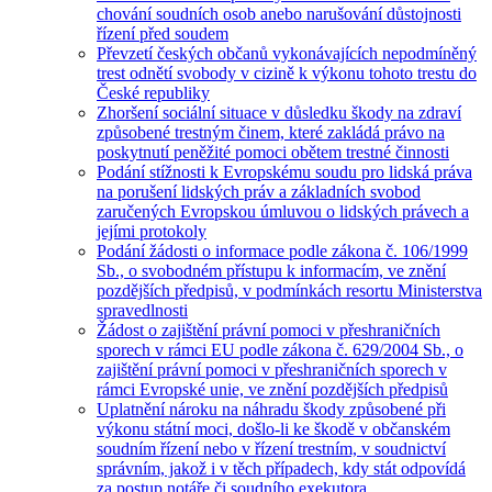
chování soudních osob anebo narušování důstojnosti
řízení před soudem
Převzetí českých občanů vykonávajících nepodmíněný
trest odnětí svobody v cizině k výkonu tohoto trestu do
České republiky
Zhoršení sociální situace v důsledku škody na zdraví
způsobené trestným činem, které zakládá právo na
poskytnutí peněžité pomoci obětem trestné činnosti
Podání stížnosti k Evropskému soudu pro lidská práva
na porušení lidských práv a základních svobod
zaručených Evropskou úmluvou o lidských právech a
jejími protokoly
Podání žádosti o informace podle zákona č. 106/1999
Sb., o svobodném přístupu k informacím, ve znění
pozdějších předpisů, v podmínkách resortu Ministerstva
spravedlnosti
Žádost o zajištění právní pomoci v přeshraničních
sporech v rámci EU podle zákona č. 629/2004 Sb., o
zajištění právní pomoci v přeshraničních sporech v
rámci Evropské unie, ve znění pozdějších předpisů
Uplatnění nároku na náhradu škody způsobené při
výkonu státní moci, došlo-li ke škodě v občanském
soudním řízení nebo v řízení trestním, v soudnictví
správním, jakož i v těch případech, kdy stát odpovídá
za postup notáře či soudního exekutora