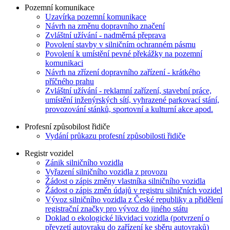
Pozemní komunikace
Uzavírka pozemní komunikace
Návrh na změnu dopravního značení
Zvláštní užívání - nadměrná přeprava
Povolení stavby v silničním ochranném pásmu
Povolení k umístění pevné překážky na pozemní
komunikaci
Návrh na zřízení dopravního zařízení - krátkého
příčného prahu
Zvláštní užívání - reklamní zařízení, stavební práce,
umístění inženýrských sítí, vyhrazené parkovací stání,
provozování stánků, sportovní a kulturní akce apod.
Profesní způsobilost řidiče
Vydání průkazu profesní způsobilosti řidiče
Registr vozidel
Zánik silničního vozidla
Vyřazení silničního vozidla z provozu
Žádost o zápis změny vlastníka silničního vozidla
Žádost o zápis změn údajů v registru silničních vozidel
Vývoz silničního vozidla z České republiky a přidělení
registrační značky pro vývoz do jiného státu
Doklad o ekologické likvidaci vozidla (potvrzení o
převzetí autovraku do zařízení ke sběru autovraků)