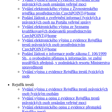
právnických osob orgánům veřejné moci
Vydání elektronického výpisu z Živnostenského
rejstříku prostřednictvím CzechPOINT@home
Podání žádosti o zveřejnění informací fyzických a
právnických osob na Portálu veřejné správy
Vydání elektronického výpisu ze Seznamu
kvalifikovaných dodavatelů prostřednictvím
CzechPOINT@home
Vydání elektronického výpisu z evidence Rejstříku
trestů právnických osob prostřednictvím
CzechPOINT@home
Podání žádosti o informace podle zákona č. 106/1999
Sb., o svobodném přístupu k informacím, ve znění
pozdějších předpisů, v podmínkách resortu Ministerstva
spravedlnosti
Vydání výpisu z evidence Rejstříku trestů fyzických
osob
Rejstřík trestů
Vydání výpisu z evidence Rejstříku trestů právnických
osob fyzickým osobám
Vydání výpisu a opisu z evidence Rejstříku trestů
právnických osob orgánům veřejné moci
Vydání elektronického opisu z evidence přestupků
Rejstříku trestů