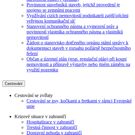
Povinnost stavebníků staveb, jejichž provedení je
spojeno se zemními pracemi
Využívání cizích nemovitostí podnikateli zajišťujícími
veřejnou komunikační síť
Stanovení ochranného pásma a vymezení práv a
povinností vlastníka ochranného pásma a vlastníků
nemovitostí
Žádost o stanovisko dotčeného orgánu státní správy k
dokumentaci staveb v rozsahu požárně bezpečnostního
řešení
Občan a územní plán (resp. regulační plán) při koupi
nemovitosti a přípravě výstavby nebo jiném záměru na
využití pozemku
Cestování
Cestování se zvířaty
Cestování se psy, kočkami a fretkami v rámci Evropské
unie
Krizové situace v zahraničí
Hospitalizace v zahraničí
Trestná činnost v zahraničí
Dopravní nehoda v zahraničí