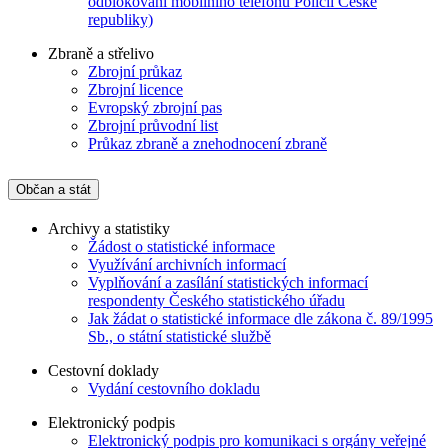
odblokování mobilního telefonu Policií České
republiky)
Zbraně a střelivo
Zbrojní průkaz
Zbrojní licence
Evropský zbrojní pas
Zbrojní průvodní list
Průkaz zbraně a znehodnocení zbraně
Občan a stát
Archivy a statistiky
Žádost o statistické informace
Využívání archivních informací
Vyplňování a zasílání statistických informací
respondenty Českého statistického úřadu
Jak žádat o statistické informace dle zákona č. 89/1995
Sb., o státní statistické službě
Cestovní doklady
Vydání cestovního dokladu
Elektronický podpis
Elektronický podpis pro komunikaci s orgány veřejné