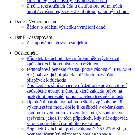
zrušení registrace osoby povinné značit líh
Změna registračních údajů distributora pohonných
hmot / zrušení registrace distributora pohonných hmot
Daně - Vyměření daně
Žádost o sdělení výsledku vyměření daně
Daně - Zastupování
Zastupování daňových subjektů
Odškodnění
Příplatek k důchodu ke zmírnění některých křivd
způsobených komunistickým režimem
Jednorázová peněžní částka (podle zákona č. 108/2009
Sb.) nahrazující příplatek k důchodu a zvláštní
příspěvek k důchodu
Zhoršení sociální situace v důsledku škody na zdraví
způsobené trestným činem, které zakládá právo na
poskytnutí peněžité pomoci obětem trestné činnosti
Uplatnění nároku na náhradu škody způsobené při
výkonu státní moci, došlo-li ke škodě v občanském
soudním řízení nebo v řízení trestním, v soudnictví
správním, jakož i v těch případech, kdy stát odpovídá
za postup notáře či soudního exekutora
Příplatek k důchodu podle zákona č. 357/2005 Sb., o
ocenění účastníků národního boje za vznik a