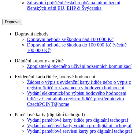
Zdravotní pojištění českého občana mimo území
členských států EU, EHP či Švýcarska
Doprava
Dopravní nehody
Dopravní nehoda se škodou nad 100 000 Kč
Dopravní nehoda se škodou do 100 000 Kč (včetně
100 000 Kč)
Dálniční kupóny a mýtné
Zpoplatnění obecného užívání pozemních komunikací
Evidenční karta řidiče, bodové hodnocení
Žádost o výpis z evidenční karty řidiče nebo o výpis z
registru řidičů o záznamech v bodovém hodnocení
Vydání elektronického výpisu bodového hodnocení
řidiče z Centrálního registru řidičů prostřednictvím
CzechPOINT@home
Paměťové karty (digitální tachograf)
Vydání paměťové karty řidiče pro digitální tachograf
Vydání paměťové karty vozidla pro digitální tachograf
Vydání paměťové servisní karty pro digitální tachograf