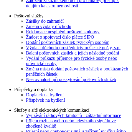
Založení zákaznického účtu pro dálkový přístup k
údajům katastru nemovitostí
Poštovní služby
Zásilky do zahraničí
Změna výplaty důchodu
Reklamace nesplnění poštovní smlouvy
Žádost o spojovací číslo plátce SIPO
Dodání poštovních zásilek fyzickým osobám
Výplata důchodu prostřednictvím České pošty, s.p.
Balení poštovních zásilek a jejich následné podání
Vydání průkazu příjemce pro fyzické osoby nebo
právnické osoby
Změna místa dodání poštovních zásilek a poukázaných
peněžních částek
Nesrovnalosti při poskytování poštovních služeb
Příspěvky a doplatky
Doplatek na bydlení
Příspěvek na bydlení
Služby a sítě elektronických komunikací
Využívání rádiových kmitočtů - základní informace
Příjem rozhlasového nebo televizního signálu ve
zhoršené kvalitě
Rušení nebo chybovost signálu zařízení využívajícího