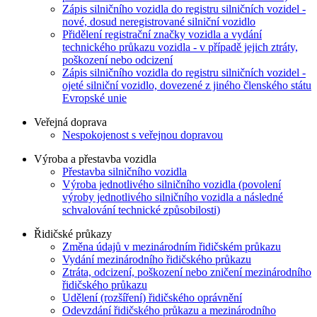
Zápis silničního vozidla do registru silničních vozidel -
nové, dosud neregistrované silniční vozidlo
Přidělení registrační značky vozidla a vydání
technického průkazu vozidla - v případě jejich ztráty,
poškození nebo odcizení
Zápis silničního vozidla do registru silničních vozidel -
ojeté silniční vozidlo, dovezené z jiného členského státu
Evropské unie
Veřejná doprava
Nespokojenost s veřejnou dopravou
Výroba a přestavba vozidla
Přestavba silničního vozidla
Výroba jednotlivého silničního vozidla (povolení
výroby jednotlivého silničního vozidla a následné
schvalování technické způsobilosti)
Řidičské průkazy
Změna údajů v mezinárodním řidičském průkazu
Vydání mezinárodního řidičského průkazu
Ztráta, odcizení, poškození nebo zničení mezinárodního
řidičského průkazu
Udělení (rozšíření) řidičského oprávnění
Odevzdání řidičského průkazu a mezinárodního