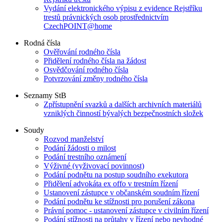
Vydání elektronického výpisu z evidence Rejstříku
trestů právnických osob prostřednictvím
CzechPOINT@home
Rodná čísla
Ověřování rodného čísla
Přidělení rodného čísla na žádost
Osvědčování rodného čísla
Potvrzování změny rodného čísla
Seznamy StB
Zpřístupnění svazků a dalších archivních materiálů
vzniklých činností bývalých bezpečnostních složek
Soudy
Rozvod manželství
Podání žádosti o milost
Podání trestního oznámení
Výživné (vyživovací povinnost)
Podání podnětu na postup soudního exekutora
Přidělení advokáta ex offo v trestním řízení
Ustanovení zástupce v občanském soudním řízení
Podání podnětu ke stížnosti pro porušení zákona
Právní pomoc - ustanovení zástupce v civilním řízení
Podání stížnosti na průtahy v řízení nebo nevhodné