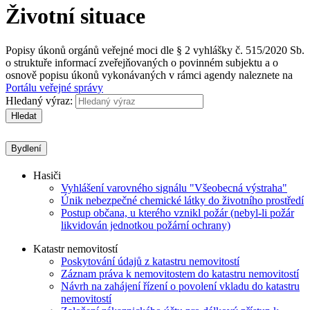
Životní situace
Popisy úkonů orgánů veřejné moci dle § 2 vyhlášky č. 515/2020 Sb.
o struktuře informací zveřejňovaných o povinném subjektu a o
osnově popisu úkonů vykonávaných v rámci agendy naleznete na
Portálu veřejné správy
Hledaný výraz:
Hledat
Bydlení
Hasiči
Vyhlášení varovného signálu "Všeobecná výstraha"
Únik nebezpečné chemické látky do životního prostředí
Postup občana, u kterého vznikl požár (nebyl-li požár
likvidován jednotkou požární ochrany)
Katastr nemovitostí
Poskytování údajů z katastru nemovitostí
Záznam práva k nemovitostem do katastru nemovitostí
Návrh na zahájení řízení o povolení vkladu do katastru
nemovitostí