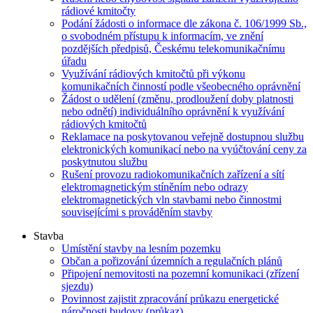
rádiové kmitočty
Podání žádosti o informace dle zákona č. 106/1999 Sb.,
o svobodném přístupu k informacím, ve znění
pozdějších předpisů, Českému telekomunikačnímu
úřadu
Využívání rádiových kmitočtů při výkonu
komunikačních činností podle všeobecného oprávnění
Žádost o udělení (změnu, prodloužení doby platnosti
nebo odnětí) individuálního oprávnění k využívání
rádiových kmitočtů
Reklamace na poskytovanou veřejně dostupnou službu
elektronických komunikací nebo na vyúčtování ceny za
poskytnutou službu
Rušení provozu radiokomunikačních zařízení a sítí
elektromagnetickým stíněním nebo odrazy
elektromagnetických vln stavbami nebo činnostmi
souvisejícími s prováděním stavby
Stavba
Umístění stavby na lesním pozemku
Občan a pořizování územních a regulačních plánů
Připojení nemovitosti na pozemní komunikaci (zřízení
sjezdu)
Povinnost zajistit zpracování průkazu energetické
náročnosti budovy (průkaz)