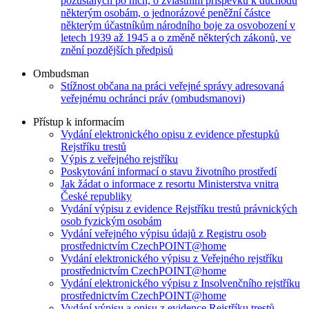
pozůstalých po nich, o zvláštním příspěvku k důchodu
některým osobám, o jednorázové peněžní částce
některým účastníkům národního boje za osvobození v
letech 1939 až 1945 a o změně některých zákonů, ve
znění pozdějších předpisů
Ombudsman
Stížnost občana na práci veřejné správy adresovaná
veřejnému ochránci práv (ombudsmanovi)
Přístup k informacím
Vydání elektronického opisu z evidence přestupků
Rejstříku trestů
Výpis z veřejného rejstříku
Poskytování informací o stavu životního prostředí
Jak žádat o informace z resortu Ministerstva vnitra
České republiky
Vydání výpisu z evidence Rejstříku trestů právnických
osob fyzickým osobám
Vydání veřejného výpisu údajů z Registru osob
prostřednictvím CzechPOINT@home
Vydání elektronického výpisu z Veřejného rejstříku
prostřednictvím CzechPOINT@home
Vydání elektronického výpisu z Insolvenčního rejstříku
prostřednictvím CzechPOINT@home
Vydání výpisu a opisu z evidence Rejstříku trestů