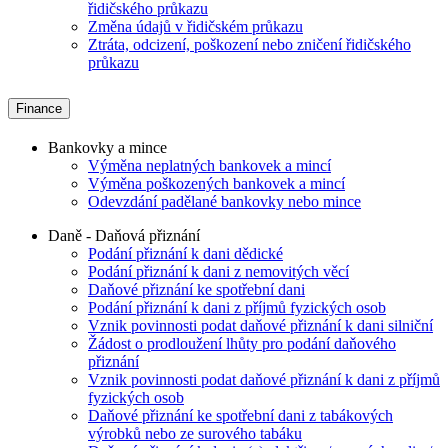
řidičského průkazu
Změna údajů v řidičském průkazu
Ztráta, odcizení, poškození nebo zničení řidičského
průkazu
Finance
Bankovky a mince
Výměna neplatných bankovek a mincí
Výměna poškozených bankovek a mincí
Odevzdání padělané bankovky nebo mince
Daně - Daňová přiznání
Podání přiznání k dani dědické
Podání přiznání k dani z nemovitých věcí
Daňové přiznání ke spotřební dani
Podání přiznání k dani z příjmů fyzických osob
Vznik povinnosti podat daňové přiznání k dani silniční
Žádost o prodloužení lhůty pro podání daňového
přiznání
Vznik povinnosti podat daňové přiznání k dani z příjmů
fyzických osob
Daňové přiznání ke spotřební dani z tabákových
výrobků nebo ze surového tabáku