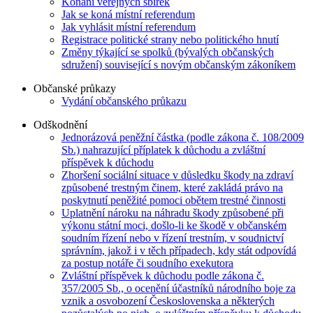
Konání veřejných sbírek
Jak se koná místní referendum
Jak vyhlásit místní referendum
Registrace politické strany nebo politického hnutí
Změny týkající se spolků (bývalých občanských
sdružení) související s novým občanským zákoníkem
Občanské průkazy
Vydání občanského průkazu
Odškodnění
Jednorázová peněžní částka (podle zákona č. 108/2009
Sb.) nahrazující příplatek k důchodu a zvláštní
příspěvek k důchodu
Zhoršení sociální situace v důsledku škody na zdraví
způsobené trestným činem, které zakládá právo na
poskytnutí peněžité pomoci obětem trestné činnosti
Uplatnění nároku na náhradu škody způsobené při
výkonu státní moci, došlo-li ke škodě v občanském
soudním řízení nebo v řízení trestním, v soudnictví
správním, jakož i v těch případech, kdy stát odpovídá
za postup notáře či soudního exekutora
Zvláštní příspěvek k důchodu podle zákona č.
357/2005 Sb., o ocenění účastníků národního boje za
vznik a osvobození Československa a některých