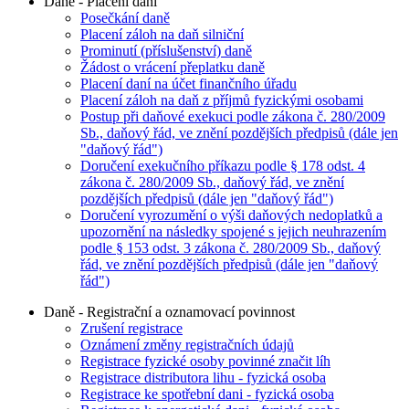
Daně - Placení daní
Posečkání daně
Placení záloh na daň silniční
Prominutí (příslušenství) daně
Žádost o vrácení přeplatku daně
Placení daní na účet finančního úřadu
Placení záloh na daň z příjmů fyzickými osobami
Postup při daňové exekuci podle zákona č. 280/2009
Sb., daňový řád, ve znění pozdějších předpisů (dále jen
"daňový řád")
Doručení exekučního příkazu podle § 178 odst. 4
zákona č. 280/2009 Sb., daňový řád, ve znění
pozdějších předpisů (dále jen "daňový řád")
Doručení vyrozumění o výši daňových nedoplatků a
upozornění na následky spojené s jejich neuhrazením
podle § 153 odst. 3 zákona č. 280/2009 Sb., daňový
řád, ve znění pozdějších předpisů (dále jen "daňový
řád")
Daně - Registrační a oznamovací povinnost
Zrušení registrace
Oznámení změny registračních údajů
Registrace fyzické osoby povinné značit líh
Registrace distributora lihu - fyzická osoba
Registrace ke spotřební dani - fyzická osoba