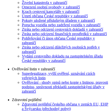
Živelní katastrofa v zahraničí
Omezení osobní svobody v zahraničí
Krach cestovní kanceláře v zahraničí
Úmrtí občana České republiky v zahraničí
Pokuty uložené příslušným úřadem v zahraničí
Porucha vozidla nebo zadržení vozidla v zahraničí
Ztráta nebo odcizení cestovních dokladů v zahraničí
Ztráta nebo odcizení finančních prostředků v zahraničí
Pohřešování či únos občana České republiky v
zahraničí
Ztráta nebo odcizení důležitých osobních potřeb v
zahraničí
Vydání cestovního dokladu na zastupitelském úřadu
České republiky v zahraničí
Ověřování listin v zahraničí
Superlegalizace, vyšší ověření, uznávání cizích
veřejných listin
Ověřování - shody opisů nebo kopie s listinou, pravosti
podpisu, správnosti překladů zastupitelskými úřady v
zahraničí
Zdravotní pojištění
Zdravotní pojištění českého občana v zemích EU, EHP
a Švýcarsku (přechodný pobyt)