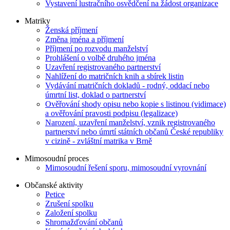
Vystavení lustračního osvědčení na žádost organizace
Matriky
Ženská příjmení
Změna jména a příjmení
Příjmení po rozvodu manželství
Prohlášení o volbě druhého jména
Uzavření registrovaného partnerství
Nahlížení do matričních knih a sbírek listin
Vydávání matričních dokladů - rodný, oddací nebo
úmrtní list, doklad o partnerství
Ověřování shody opisu nebo kopie s listinou (vidimace)
a ověřování pravosti podpisu (legalizace)
Narození, uzavření manželství, vznik registrovaného
partnerství nebo úmrtí státních občanů České republiky
v cizině - zvláštní matrika v Brně
Mimosoudní proces
Mimosoudní řešení sporu, mimosoudní vyrovnání
Občanské aktivity
Petice
Zrušení spolku
Založení spolku
Shromažďování občanů