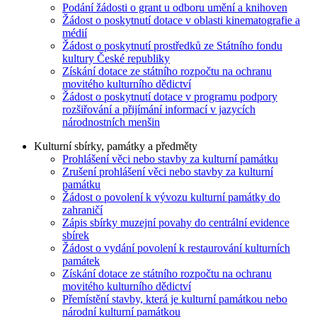
Podání žádosti o grant u odboru umění a knihoven
Žádost o poskytnutí dotace v oblasti kinematografie a
médií
Žádost o poskytnutí prostředků ze Státního fondu
kultury České republiky
Získání dotace ze státního rozpočtu na ochranu
movitého kulturního dědictví
Žádost o poskytnutí dotace v programu podpory
rozšiřování a přijímání informací v jazycích
národnostních menšin
Kulturní sbírky, památky a předměty
Prohlášení věci nebo stavby za kulturní památku
Zrušení prohlášení věci nebo stavby za kulturní
památku
Žádost o povolení k vývozu kulturní památky do
zahraničí
Zápis sbírky muzejní povahy do centrální evidence
sbírek
Žádost o vydání povolení k restaurování kulturních
památek
Získání dotace ze státního rozpočtu na ochranu
movitého kulturního dědictví
Přemístění stavby, která je kulturní památkou nebo
národní kulturní památkou