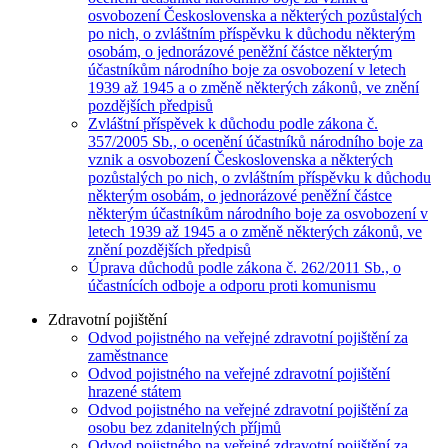
osvobození Československa a některých pozůstalých
po nich, o zvláštním příspěvku k důchodu některým
osobám, o jednorázové peněžní částce některým
účastníkům národního boje za osvobození v letech
1939 až 1945 a o změně některých zákonů, ve znění
pozdějších předpisů
Zvláštní příspěvek k důchodu podle zákona č.
357/2005 Sb., o ocenění účastníků národního boje za
vznik a osvobození Československa a některých
pozůstalých po nich, o zvláštním příspěvku k důchodu
některým osobám, o jednorázové peněžní částce
některým účastníkům národního boje za osvobození v
letech 1939 až 1945 a o změně některých zákonů, ve
znění pozdějších předpisů
Úprava důchodů podle zákona č. 262/2011 Sb., o
účastnících odboje a odporu proti komunismu
Zdravotní pojištění
Odvod pojistného na veřejné zdravotní pojištění za
zaměstnance
Odvod pojistného na veřejné zdravotní pojištění
hrazené státem
Odvod pojistného na veřejné zdravotní pojištění za
osobu bez zdanitelných příjmů
Odvod pojistného na veřejné zdravotní pojištění za