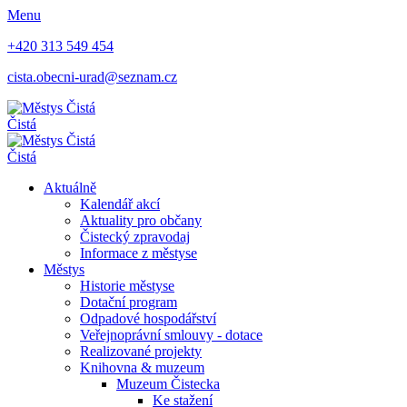
Menu
+420 313 549 454
cista.obecni-urad@seznam.cz
Čistá
Čistá
Aktuálně
Kalendář akcí
Aktuality pro občany
Čistecký zpravodaj
Informace z městyse
Městys
Historie městyse
Dotační program
Odpadové hospodářství
Veřejnoprávní smlouvy - dotace
Realizované projekty
Knihovna & muzeum
Muzeum Čistecka
Ke stažení