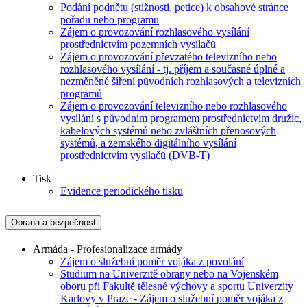
Podání podnětu (stížnosti, petice) k obsahové stránce
pořadu nebo programu
Zájem o provozování rozhlasového vysílání
prostřednictvím pozemních vysílačů
Zájem o provozování převzatého televizního nebo
rozhlasového vysílání - tj. příjem a současné úplné a
nezměněné šíření původních rozhlasových a televizních
programů
Zájem o provozování televizního nebo rozhlasového
vysílání s původním programem prostřednictvím družic,
kabelových systémů nebo zvláštních přenosových
systémů, a zemského digitálního vysílání
prostřednictvím vysílačů (DVB-T)
Tisk
Evidence periodického tisku
Obrana a bezpečnost
Armáda - Profesionalizace armády
Zájem o služební poměr vojáka z povolání
Studium na Univerzitě obrany nebo na Vojenském
oboru při Fakultě tělesné výchovy a sportu Univerzity
Karlovy v Praze - Zájem o služební poměr vojáka z