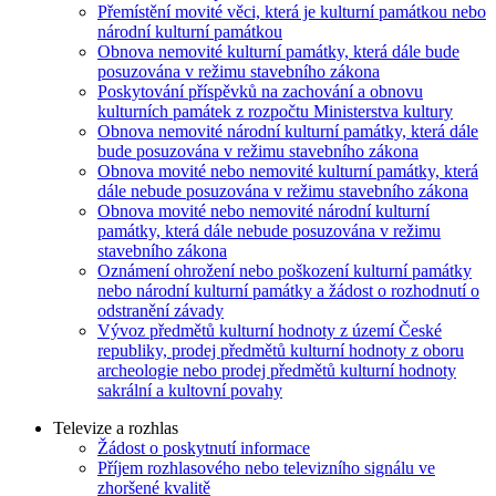
Přemístění movité věci, která je kulturní památkou nebo
národní kulturní památkou
Obnova nemovité kulturní památky, která dále bude
posuzována v režimu stavebního zákona
Poskytování příspěvků na zachování a obnovu
kulturních památek z rozpočtu Ministerstva kultury
Obnova nemovité národní kulturní památky, která dále
bude posuzována v režimu stavebního zákona
Obnova movité nebo nemovité kulturní památky, která
dále nebude posuzována v režimu stavebního zákona
Obnova movité nebo nemovité národní kulturní
památky, která dále nebude posuzována v režimu
stavebního zákona
Oznámení ohrožení nebo poškození kulturní památky
nebo národní kulturní památky a žádost o rozhodnutí o
odstranění závady
Vývoz předmětů kulturní hodnoty z území České
republiky, prodej předmětů kulturní hodnoty z oboru
archeologie nebo prodej předmětů kulturní hodnoty
sakrální a kultovní povahy
Televize a rozhlas
Žádost o poskytnutí informace
Příjem rozhlasového nebo televizního signálu ve
zhoršené kvalitě