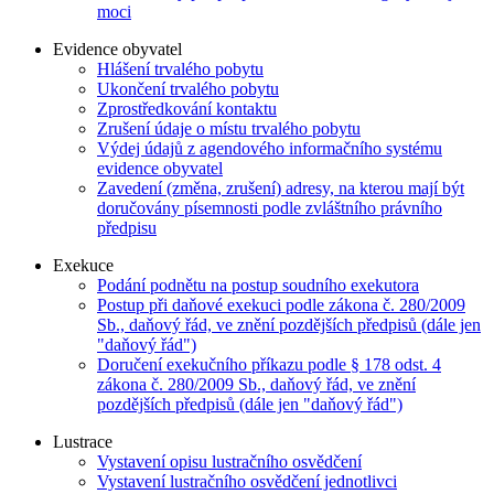
moci
Evidence obyvatel
Hlášení trvalého pobytu
Ukončení trvalého pobytu
Zprostředkování kontaktu
Zrušení údaje o místu trvalého pobytu
Výdej údajů z agendového informačního systému
evidence obyvatel
Zavedení (změna, zrušení) adresy, na kterou mají být
doručovány písemnosti podle zvláštního právního
předpisu
Exekuce
Podání podnětu na postup soudního exekutora
Postup při daňové exekuci podle zákona č. 280/2009
Sb., daňový řád, ve znění pozdějších předpisů (dále jen
"daňový řád")
Doručení exekučního příkazu podle § 178 odst. 4
zákona č. 280/2009 Sb., daňový řád, ve znění
pozdějších předpisů (dále jen "daňový řád")
Lustrace
Vystavení opisu lustračního osvědčení
Vystavení lustračního osvědčení jednotlivci