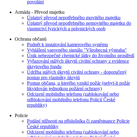
povolání
Armáda - Převod majetku
Úplatný převod nepotřebného movitého majetku
Úplatný převod nepotřebného nemovitého majetku do
vlastnictví fyzických a právnických osob
Ochrana občanů
Podnět k instalování kamerového systému
Vyhlášení varovného signálu "Všeobecná výstraha"
Únik nebezpečné chemické látky do životního prostředí
Vyřazování stálých úkrytů civilní ochrany z evidence
úkrytového fondu
Údržba stálých úkrytů civilní ochrany - doporučený
postup pro vlastníky úkrytů
Postup občana, u kterého vznikl požár (nebyl-li požár
likvidován jednotkou požární ochrany)
Odcizení mobilního telefonu (zablokování nebo
odblokování mobilního telefonu Policií České
republiky)
Policie
Podání stížnosti na příslušníka či zaměstnance Policie
České republiky
Odcizení mobilního telefonu (zablokování nebo