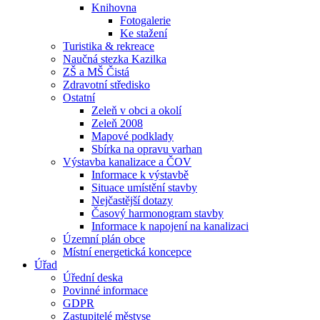
Knihovna
Fotogalerie
Ke stažení
Turistika & rekreace
Naučná stezka Kazilka
ZŠ a MŠ Čistá
Zdravotní středisko
Ostatní
Zeleň v obci a okolí
Zeleň 2008
Mapové podklady
Sbírka na opravu varhan
Výstavba kanalizace a ČOV
Informace k výstavbě
Situace umístění stavby
Nejčastější dotazy
Časový harmonogram stavby
Informace k napojení na kanalizaci
Územní plán obce
Místní energetická koncepce
Úřad
Úřední deska
Povinné informace
GDPR
Zastupitelé městyse