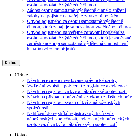
osobu samostatně výdělečně činnou
Žádost osoby samostatně výdělečně činné o snížení
zálohy na pojistné na veřejné zdravotní pojištění
Odvod pojistného za osobu samostatně výdělečně
činnou, která zahajuje samostatnou výdělečnou činnost
Odvod pojistného na veřejné zdravotní pojištění za
osobu samostatně výdělečně činnou, která je současně
zaměstnancem (a samostatná výdělečná činnost není
hlavním zdrojem příjmů)
Kultura
Církve
Návrh na evidenci evidované právnické osoby
Vydávání výpisů a potvrzení z registrace a evidence
Návrh na registraci církve a náboženské společnosti
Návrh na přiznání oprávnění k výkonu zvláštních práv
Návrh na registraci svazu církví a náboženských
společností
Nahlížení do rejstříků registrovaných církví a
náboženských společností, evidovaných právnických
osob, svazů církví a náboženských společností
Dotace