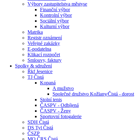
Výbory zastupitelstva městyse
Finanční výbor
Kontrolní výbor
Sociální výbor
Kulturní výbor
Matrika
Registr oznámení
Veřejné zakázky
E-podatelna
Klikací rozpočet
Smlouvy, faktury
Spolky & sdružení
Řkf Jesenice
TJ Čistá
Kopaná
A mužstvo
Společné družstvo Kožlany⁄Čistá - dorost
Stolní tenis
ČASPV - Odbíjená
ČASPV - Ženy
Sportovní fotogalerie
SDH Čistá
DS Tyl Čistá
ČSZP
MO ČRS Čistá